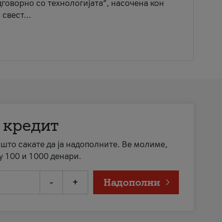
говорно со технологијата“, насочена кон
свест...
 кредит
а што сакате да ја надополните. Ве молиме,
у 100 и 1000 денари.
-
+
Надополни