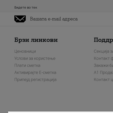
Бидете во тек
Брзи линкови
Подд
Ценовници
Секција 
Услови за користење
Контакт 
Плати сметка
Закажи б
Активирајте Е-сметка
A1 Прода
Припејд регистрација
Контакт 