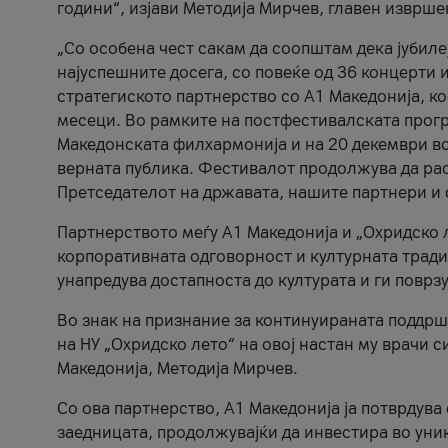
години“, изјави Методија Мирчев, главен изврше
„Со особена чест сакам да соопштам дека јубиле
најуспешните досега, со повеќе од 36 концерти 
стратегиското партнерство со А1 Македонија, к
месеци. Во рамките на постфестивалската прогр
Македонската филхармонија и на 20 декември во
верната публика. Фестивалот продолжува да рас
Претседателот на државата, нашите партнери и с
Партнерството меѓу A1 Македонија и „Охридско 
корпоративната одговорност и културната традиц
унапредува достапноста до културата и ги поврз
Во знак на признание за континуираната поддрш
на НУ „Охридско лето“ на овој настан му врачи
Македонија, Методија Мирчев.
Со ова партнерство, A1 Македонија ја потврдува
заедницата, продолжувајќи да инвестира во уни