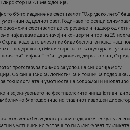
н директор на A1 Македонија.
јното 65-то издание на фестивалот “Охридско лето” беш
и уметници од целиот свет. Годинава го официјализирав
ое овозможи фестивалот да се развива и надвор од летн
ама најавуваме два значајни концерти и тоа на 29 ноем
 Охрид, каде што влезот ќе биде бесплатен како наш по
те со поддршка од Министерството за култура и туриза
понзори“, изјави Ѓорѓи Цуцковски, директор на „Охридс
лето“ претставува пример за успешна синергија меѓу
ија. Со финансиска, логистичка и техничка поддршка, 
ува технологијата и уметноста на современ и иновативе
ка и зајакнувањето на фестивалските иницијативи, дир
 симболична благодарница на главниот извршен директор
 својата заложба за долгорочна поддршка на културата и
катни уметнички искуства што ги зближуваат публиката