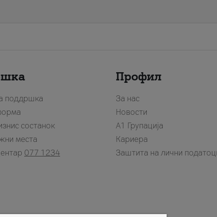
ршка
Профил
за поддршка
За нас
форма
Новости
изнис состанок
А1 Групација
жни места
Кариера
центар
077 1234
Заштита на лични податоц