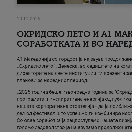
19.11.2025
ОХРИДСКО ЛЕТО И A1 МАК
СОРАБОТКАТА И ВО НАРЕ
A1 Македонија со гордост ја најавува продолже
„Охридско лето“. Денеска, во седиштето на комп
директорите на двете институции ги презентираа
планови за наредниот период.
„2025 година беше извонредна година за ‘Охридс
програмата и инспиративна енергија од публикат
нашата корпоративна стратегија – да ја приближ
дел од фестивал што успешно ги комбинира нас
Со оваа соработка ја зацврстуваме нашата визиј
големо задоволство ја најавуваме продолжената