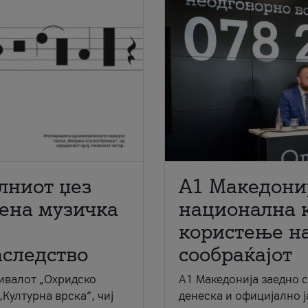
лниот џез
A1 Македони
мена музичка
национална 
користење на
аследство
сообраќајот
ивалот „Охридско
A1 Македонија заедно 
„Културна врска“, чиј
денеска и официјално 