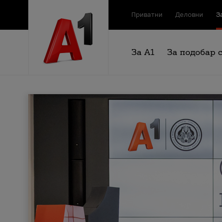
Приватни
Деловни
З
За А1
За подобар 