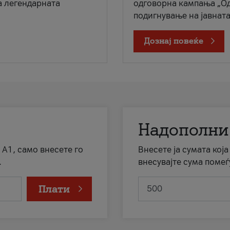
а легендарната
одговорна кампања „Од
подигнување на јавната 
Дознај повеќе
Надополни
 А1, само внесете го
Внесете ја сумата кој
.
внесувајте сума помеѓ
Плати