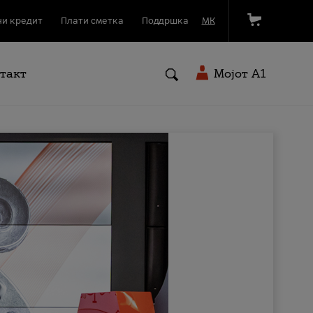
и кредит
Плати сметка
Поддршка
МК
такт
Мојот A1