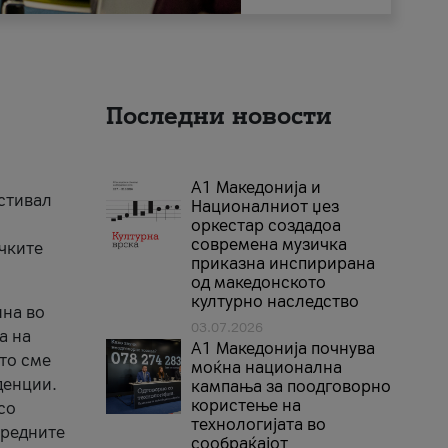
Последни новости
А1 Македонија и
естивал
Националниот џез
оркестар создадоа
современа музичка
ичките
приказна инспирирана
од македонското
културно наследство
ина во
03.07.2026
а на
A1 Македонија почнува
што сме
моќна национална
денции.
кампања за поодговорно
користење на
со
технологијата во
аредните
сообраќајот