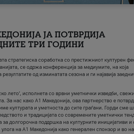
ЕДОНИЈА ЈА ПОТВРДИЈА
ДНИТЕ ТРИ ГОДИНИ
ната стратегиска соработка со престижниот културен ф
анијата, се одржа конференција за медиумите, на која
 резултатите од изминатата сезона и ги најавија заедн
ко лето’, исполнета со врвни уметнички изведби, свеж
а. За нас како A1 Македонија, ова партнерство е потврд
име културата и уметноста до сите граѓани. Горди сме 
ледството и традицијата со современите уметнички тен
а за долгорочна поддршка на културните иницијативи и 
 улога на A1 Македонија како генерален спонзор и во н