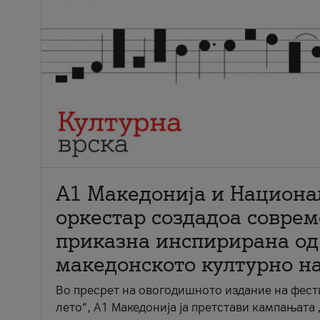
А1 Македонија и Национа
оркестар создадоа совре
приказна инспирирана од
македонското културно н
Во пресрет на овогодишното издание на фест
лето“, А1 Македонија ја претстави кампањата 