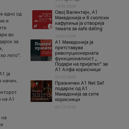
18.05.2026
Овој Валентајн, A1
е едно од
Македонија и 6 скопски
ме и
кафулиња ја отворија
ите
темата за safe dating
ври во
16.02.2026
дарок за
А1 Македонија ја
претставува
м,
револуционерната
ко лето“.
функционалност „
Подари на пријател“ за
А1 Алфа корисници
A1 ја
02.02.2026
н начин.
Празничен A1 Net Sеf
подарок од А1
екторот
Македонија за сите
 на A1
корисници
04.12.2025
 на
 и