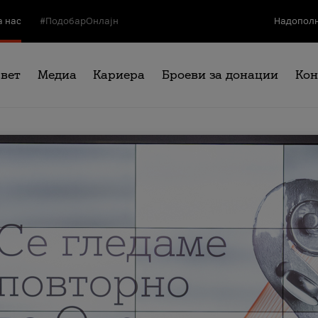
а нас
#ПодобарОнлајн
Надополн
свет
Медиа
Кариера
Броеви за донации
Кон