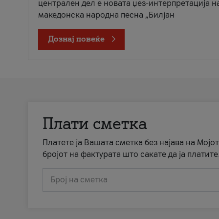
централен дел е новата џез-интерпретација н
македонска народна песна „Билјан
Дознај повеќе
Плати сметка
Платете ја Вашата сметка без најава на Мојот
бројот на фактурата што сакате да ја платите
Број на сметка