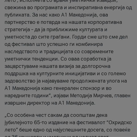
лето’, исполнета со врвни уметнички изведби,
свежина во програмата и инспиративна енергија од
публиката. За нас како A1 Македонија, ова
партнерство е потврда на нашата корпоративна
стратегија – да ја приближиме културата и
уметноста до сите граѓани. Горди сме што сме дел
од фестивал што успешно ги комбинира
наследството и традицијата со современите
уметнички тенденции. Со оваа соработка ја
зацврстуваме нашата визија за долгорочна
поддршка на културните иницијативи и со големо
задоволство ја најавуваме продолжената улога на
A1 Македонија како генерален спонзор и во
наредните години“, изјави Методија Мирчев, главен
извршен директор на A1 Македонија.
„Со особена чест сакам да соопштам дека
јубилејното 65-то издание на фестивалот “Охридско
лето” беше едно од најуспешните досега, со повеќе