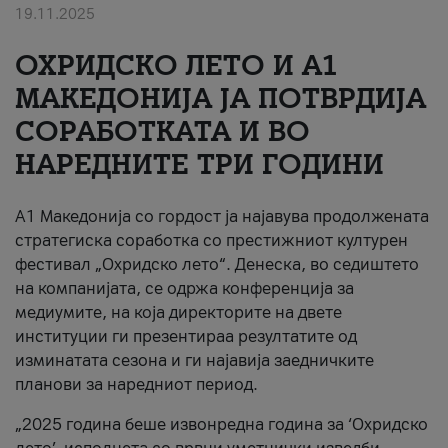
19.11.2025
За нас
ОХРИДСКО ЛЕТО И A1
#ПодобарОнлајн
МАКЕДОНИЈА ЈА ПОТВРДИЈА
СОРАБОТКАТА И ВО
НАРЕДНИТЕ ТРИ ГОДИНИ
A1 Македонија со гордост ја најавува продолжената
стратегиска соработка со престижниот културен
фестивал „Охридско лето“. Денеска, во седиштето
на компанијата, се одржа конференција за
медиумите, на која директорите на двете
институции ги презентираа резултатите од
изминатата сезона и ги најавија заедничките
планови за наредниот период.
„2025 година беше извонредна година за ‘Охридско