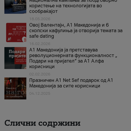
национална кампања за поодговорно
користење на технологијата во
сообраќајот
18.05.2026
Овој Валентајн, A1 Македонија и 6
скопски кафулиња ја отворија темата за
safe dating
16.02.2026
А1 Македонија ја претставува
револуционерната функционалност „
Подари на пријател“ за А1 Алфа
корисници
02.02.2026
Празничен A1 Net Sеf подарок од А1
Македонија за сите корисници
04.12.2025
Слични содржини