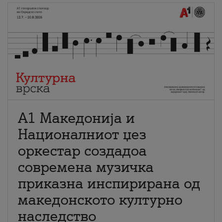
А1 Македонија и
Националниот џез
оркестар создадоа
современа музичка
приказна инспирирана од
македонското културно
наследство