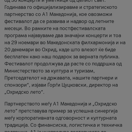
од 36 концерти и уметници од целиот свет.
Годинава го официјализиравме и стратегиското
партнерство со А1 Македонија, кое овозможи
фестивалот да се развива и надвор од летните
месеци. Во рамките на постфестивалската
програма најавуваме два значајни концерти и тоа
на 29 ноември во Македонската филхармонија и на
20 декември во Охрид, каде што влезот ќе биде
бесплатен како наш подарок за верната публика.
Фестивалот продолжува да расте со поддршка од
Министерството за култура и туризам,
Претседателот на државата, нашите партнери и
спонзори“, изјави Ѓорѓи Цуцковски, директор на
„Охридско лето“.
Партнерството меѓу A1 Македонија и „Охридско
лето“ претставува пример за успешна синергија
меѓу корпоративната одговорност и културната
традиција. Со финансиска, логистичка и техничка