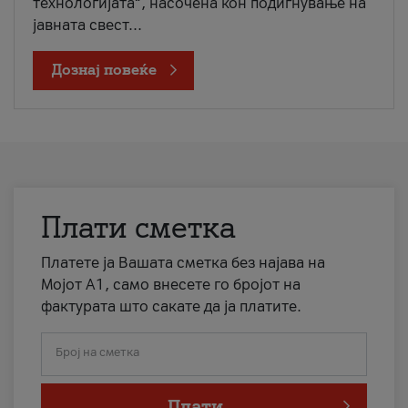
технологијата“, насочена кон подигнување на
јавната свест...
Дознај повеќе
Плати сметка
Платете ја Вашата сметка без најава на
Мојот А1, само внесете го бројот на
фактурата што сакате да ја платите.
Број на сметка
Плати