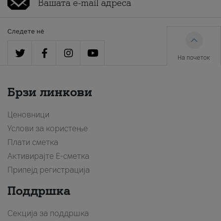
Следете нè
На почеток
Брзи линкови
Ценовници
Услови за користење
Плати сметка
Активирајте Е-сметка
Припејд регистрација
Поддршка
Секција за поддршка