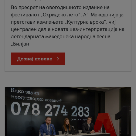
Во пресрет на овогодишното издание на
фестивалот „Охридско лето“, А1 Македонија ја
претстави кампањата „Културна врска“, чиј
централен дел е новата џез-интерпретација на
легендарната македонска народна песна
„Билјан
Дознај повеќе