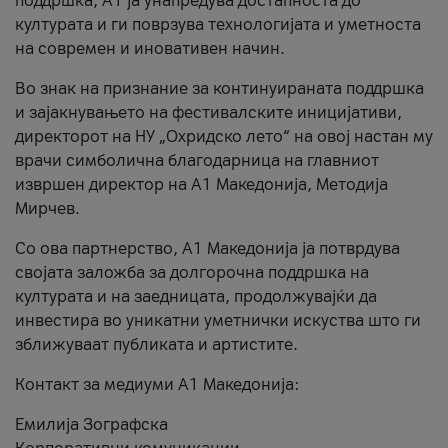
поддршка, A1 ја унапредува достапноста до
културата и ги поврзува технологијата и уметноста
на современ и иновативен начин.
Во знак на признание за континуираната поддршка
и зајакнувањето на фестивалските иницијативи,
директорот на НУ „Охридско лето“ на овој настан му
врачи симболична благодарница на главниот
извршен директор на A1 Македонија, Методија
Мирчев.
Со ова партнерство, A1 Македонија ја потврдува
својата заложба за долгорочна поддршка на
културата и на заедницата, продолжувајќи да
инвестира во уникатни уметнички искуства што ги
зближуваат публиката и артистите.
Контакт за медиуми А1 Македонија:
Емилија Зографска