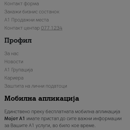
Контакт форма
Закажи бизнис состанок
A1 Продажни места
Контакт центар
077 1234
Профил
За нас
Новости
А1 Групација
Кариера
Заштита на лични податоци
Мобилна апликација
Единствено преку бесплатната мобилна апликација
Мојот A1
имате пристап до сите важни информации
за Вашите A1 услуги, во било кое време.