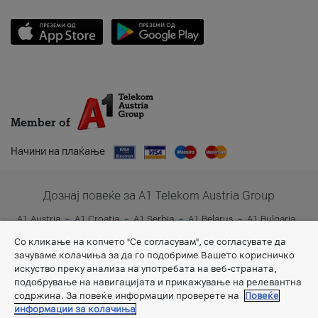
Member of
Начини на плаќање
Дознај повеќе за A1 Telekom Austria Group
A1 Austria
A1 Croatia
A1 Serbia
A1 Belarus
A1 Bulgaria
A1 Slovenia
A1 Digital
Со кликање на копчето "Се согласувам", се согласувате да
зачуваме колачиња за да го подобриме Вашето корисничко
искуство преку анализа на употребата на веб-страната,
подобрување на навигацијата и прикажување на релевантна
содржина. За повеќе информации проверете на
Повеќе
информации за колачиња