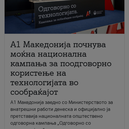
A1 Македонија почнува
моќна национална
кампања за поодговорно
користење на
технологијата во
сообраќајот
A1 Македонија заедно со Министерството за
внатрешни работи денеска и официјално ја
претставија националната општествено
одговорна кампања „Одговорно со