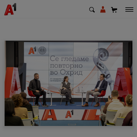
МК
EN
SQ
Приватни
Деловни
Поддршка
Надополни кредит
Плати сметка