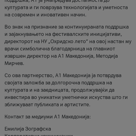
поддршка, A1 ја унапредува достапноста до
културата и ги поврзува технологијата и уметноста
на современ и иновативен начин.
Во знак на признание за континуираната поддршка
и зајакнувањето на фестивалските иницијативи,
директорот на НУ „Охридско лето“ на овој настан му
врачи симболична благодарница на главниот
извршен директор на A1 Македонија, Методија
Мирчев.
Со ова партнерство, A1 Македонија ја потврдува
својата заложба за долгорочна поддршка на
културата и на заедницата, продолжувајќи да
инвестира во уникатни уметнички искуства што ги
зближуваат публиката и артистите.
Контакт за медиуми А1 Македонија:
Емилија Зографска