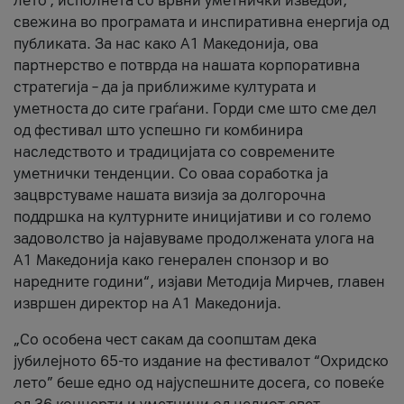
лето’, исполнета со врвни уметнички изведби,
свежина во програмата и инспиративна енергија од
публиката. За нас како A1 Македонија, ова
партнерство е потврда на нашата корпоративна
стратегија – да ја приближиме културата и
уметноста до сите граѓани. Горди сме што сме дел
од фестивал што успешно ги комбинира
наследството и традицијата со современите
уметнички тенденции. Со оваа соработка ја
зацврстуваме нашата визија за долгорочна
поддршка на културните иницијативи и со големо
задоволство ја најавуваме продолжената улога на
A1 Македонија како генерален спонзор и во
наредните години“, изјави Методија Мирчев, главен
извршен директор на A1 Македонија.
„Со особена чест сакам да соопштам дека
јубилејното 65-то издание на фестивалот “Охридско
лето” беше едно од најуспешните досега, со повеќе