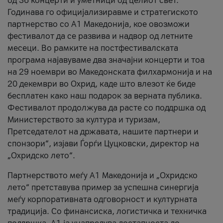
од 36 концерти и уметници од целиот свет.
Годинава го официјализиравме и стратегиското
партнерство со А1 Македонија, кое овозможи
фестивалот да се развива и надвор од летните
месеци. Во рамките на постфестивалската
програма најавуваме два значајни концерти и тоа
на 29 ноември во Македонската филхармонија и на
20 декември во Охрид, каде што влезот ќе биде
бесплатен како наш подарок за верната публика.
Фестивалот продолжува да расте со поддршка од
Министерството за култура и туризам,
Претседателот на државата, нашите партнери и
спонзори“, изјави Ѓорѓи Цуцковски, директор на
„Охридско лето“.
Партнерството меѓу A1 Македонија и „Охридско
лето“ претставува пример за успешна синергија
меѓу корпоративната одговорност и културната
традиција. Со финансиска, логистичка и техничка