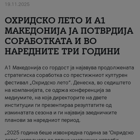
19.11.2025
За нас
ОХРИДСКО ЛЕТО И A1
#ПодобарОнлајн
МАКЕДОНИЈА ЈА ПОТВРДИЈА
СОРАБОТКАТА И ВО
НАРЕДНИТЕ ТРИ ГОДИНИ
A1 Македонија со гордост ја најавува продолжената
стратегиска соработка со престижниот културен
фестивал „Охридско лето“. Денеска, во седиштето
на компанијата, се одржа конференција за
медиумите, на која директорите на двете
институции ги презентираа резултатите од
изминатата сезона и ги најавија заедничките
планови за наредниот период.
„2025 година беше извонредна година за ‘Охридско