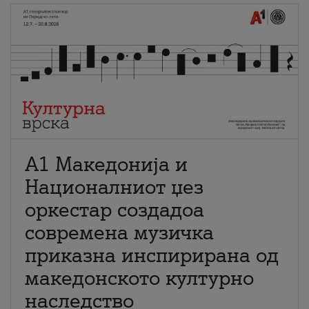
А1 Македонија и
Националниот џез
оркестар создадоа
современа музичка
приказна инспирирана од
македонското културно
наследство