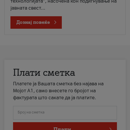
технологијата“, насочена кон подигнување на
јавната свест...
Дознај повеќе
Плати сметка
Платете ја Вашата сметка без најава на
Мојот А1, само внесете го бројот на
фактурата што сакате да ја платите.
Број на сметка
Плати