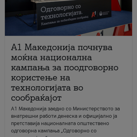
A1 Македонија почнува
моќна национална
кампања за поодговорно
користење на
технологијата во
сообраќајот
A1 Македонија заедно со Министерството за
внатрешни работи денеска и официјално ја
претставија националната општествено
одговорна кампања „Одговорно со