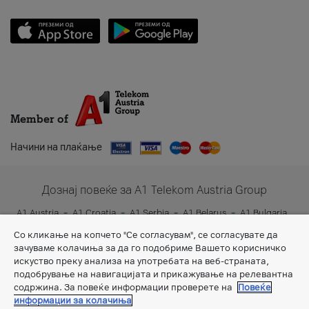
Member of
Начини на плаќање
Дознај повеќе за A1 Telekom Austria Group
A1 Austria
A1 Croatia
A1 Serbia
A1 Belarus
A1 Bulgaria
A1 Slovenia
A1 Digital
Со кликање на копчето "Се согласувам", се согласувате да
зачуваме колачиња за да го подобриме Вашето корисничко
искуство преку анализа на употребата на веб-страната,
подобрување на навигацијата и прикажување на релевантна
содржина. За повеќе информации проверете на
Повеќе
информации за колачиња