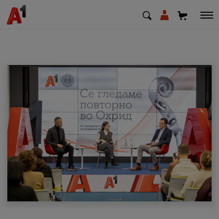
МК
EN
SQ
Приватни
Деловни
Поддршка
Надополни кредит
Плати сметка