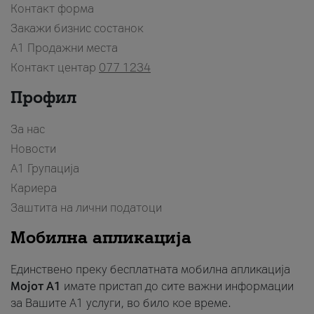
Контакт форма
Закажи бизнис состанок
A1 Продажни места
Контакт центар
077 1234
Профил
За нас
Новости
А1 Групација
Кариера
Заштита на лични податоци
Мобилна апликација
Единствено преку бесплатната мобилна апликација
Мојот A1
имате пристап до сите важни информации
за Вашите A1 услуги, во било кое време.