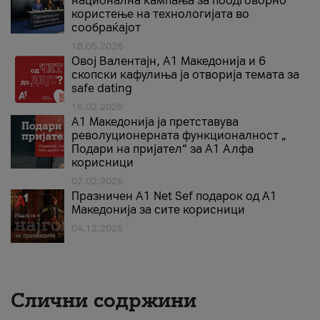
национална кампања за поодговорно
користење на технологијата во
сообраќајот
18.05.2026
Овој Валентајн, A1 Македонија и 6
скопски кафулиња ја отворија темата за
safe dating
16.02.2026
А1 Македонија ја претставува
револуционерната функционалност „
Подари на пријател“ за А1 Алфа
корисници
02.02.2026
Празничен A1 Net Sеf подарок од А1
Македонија за сите корисници
04.12.2025
Слични содржини