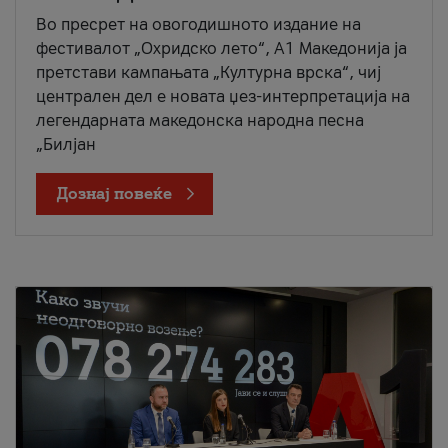
Во пресрет на овогодишното издание на
фестивалот „Охридско лето“, А1 Македонија ја
претстави кампањата „Културна врска“, чиј
централен дел е новата џез-интерпретација на
легендарната македонска народна песна
„Билјан
Дознај повеќе