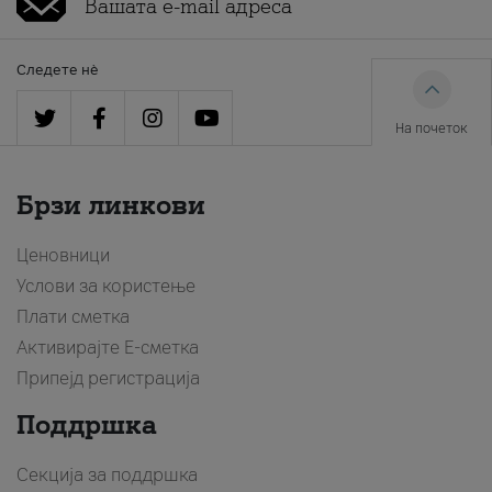
Следете нè
На почеток
Брзи линкови
Ценовници
Услови за користење
Плати сметка
Активирајте Е-сметка
Припејд регистрација
Поддршка
Секција за поддршка