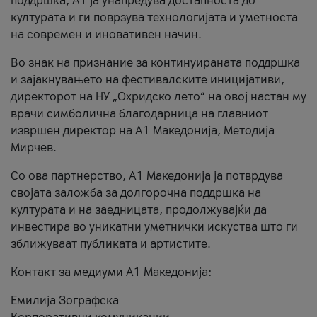
поддршка, A1 ја унапредува достапноста до
културата и ги поврзува технологијата и уметноста
на современ и иновативен начин.
Во знак на признание за континуираната поддршка
и зајакнувањето на фестивалските иницијативи,
директорот на НУ „Охридско лето“ на овој настан му
врачи симболична благодарница на главниот
извршен директор на A1 Македонија, Методија
Мирчев.
Со ова партнерство, A1 Македонија ја потврдува
својата заложба за долгорочна поддршка на
културата и на заедницата, продолжувајќи да
инвестира во уникатни уметнички искуства што ги
зближуваат публиката и артистите.
Контакт за медиуми А1 Македонија:
Емилија Зографска