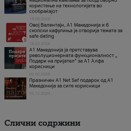
национална кампања за поодговорно
користење на технологијата во
сообраќајот
18.05.2026
Овој Валентајн, A1 Македонија и 6
скопски кафулиња ја отворија темата за
safe dating
16.02.2026
А1 Македонија ја претставува
револуционерната функционалност „
Подари на пријател“ за А1 Алфа
корисници
02.02.2026
Празничен A1 Net Sеf подарок од А1
Македонија за сите корисници
04.12.2025
Слични содржини