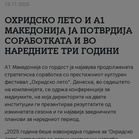
19.11.2025
За нас
ОХРИДСКО ЛЕТО И A1
#ПодобарОнлајн
МАКЕДОНИЈА ЈА ПОТВРДИЈА
СОРАБОТКАТА И ВО
НАРЕДНИТЕ ТРИ ГОДИНИ
A1 Македонија со гордост ја најавува продолжената
стратегиска соработка со престижниот културен
фестивал „Охридско лето“. Денеска, во седиштето
на компанијата, се одржа конференција за
медиумите, на која директорите на двете
институции ги презентираа резултатите од
изминатата сезона и ги најавија заедничките
планови за наредниот период.
„2025 година беше извонредна година за ‘Охридско