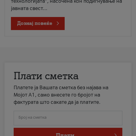
технологијата“, насочена кон подигнување на
јавната свест...
Дознај повеќе
Плати сметка
Платете ја Вашата сметка без најава на
Мојот А1, само внесете го бројот на
фактурата што сакате да ја платите.
Број на сметка
Плати