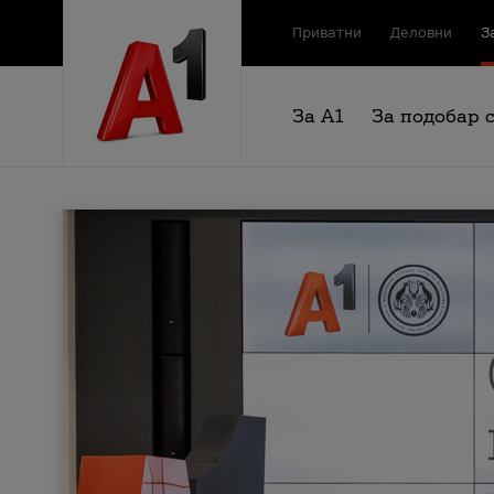
Приватни
Деловни
З
За А1
За подобар 