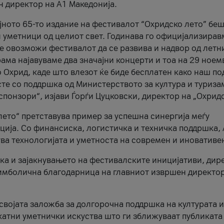
н директор на A1 Македонија.
јното 65-то издание на фестивалот “Охридско лето” беш
и уметници од целиот свет. Годинава го официјализирав
ое овозможи фестивалот да се развива и надвор од летн
ама најавуваме два значајни концерти и тоа на 29 ноем
 Охрид, каде што влезот ќе биде бесплатен како наш по
те со поддршка од Министерството за култура и туриза
понзори“, изјави Ѓорѓи Цуцковски, директор на „Охридс
лето“ претставува пример за успешна синергија меѓу
ија. Со финансиска, логистичка и техничка поддршка, 
ува технологијата и уметноста на современ и иновативе
ка и зајакнувањето на фестивалските иницијативи, дир
 симболична благодарница на главниот извршен директор
 својата заложба за долгорочна поддршка на културата и
катни уметнички искуства што ги зближуваат публиката