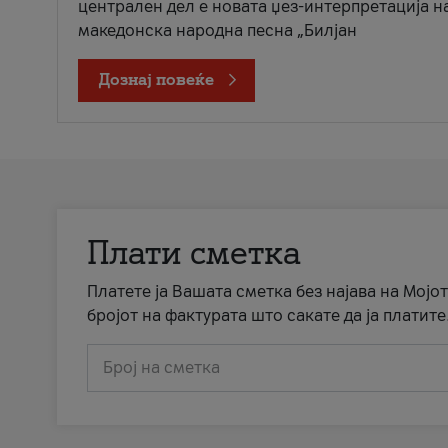
централен дел е новата џез-интерпретација н
македонска народна песна „Билјан
Дознај повеќе
Плати сметка
Платете ја Вашата сметка без најава на Мојот
бројот на фактурата што сакате да ја платите
Број на сметка