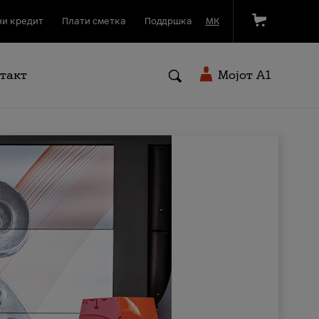
и кредит
Плати сметка
Поддршка
МК
такт
Мојот A1