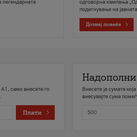
а легендарната
одговорна кампања „Од
подигнување на јавната 
Дознај повеќе
Надополни
 А1, само внесете го
Внесете ја сумата кој
.
внесувајте сума помеѓ
Плати