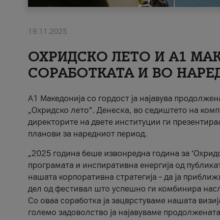
19.11.2025
ОХРИДСКО ЛЕТО И A1 МАК
СОРАБОТКАТА И ВО НАРЕ
A1 Македонија со гордост ја најавува продолже
„Охридско лето“. Денеска, во седиштето на комп
директорите на двете институции ги презентираа
планови за наредниот период.
„2025 година беше извонредна година за ‘Охридс
програмата и инспиративна енергија од публикат
нашата корпоративна стратегија – да ја приближ
дел од фестивал што успешно ги комбинира нас
Со оваа соработка ја зацврстуваме нашата визиј
големо задоволство ја најавуваме продолжената