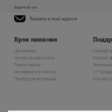
Бидете во тек
Брзи линкови
Подд
Ценовници
Секција 
Услови за користење
Контакт 
Плати сметка
Закажи б
Активирајте Е-сметка
A1 Прода
Припејд регистрација
Контакт 