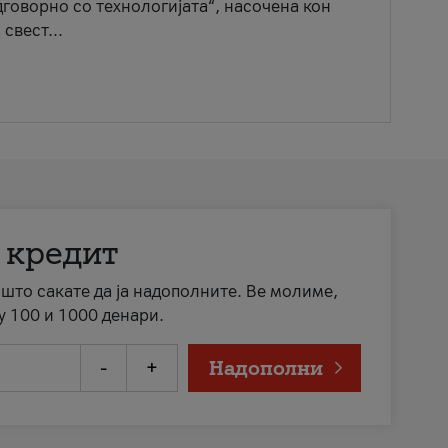
говорно со технологијата“, насочена кон
свест...
 кредит
а што сакате да ја надополните. Ве молиме,
у 100 и 1000 денари.
-
+
Надополни