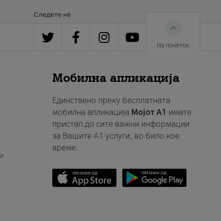
Следете нè
На почеток
Мобилна апликација
Единствено преку бесплатната
мобилна апликација
Мојот A1
имате
пристап до сите важни информации
за Вашите A1 услуги, во било кое
време.
и