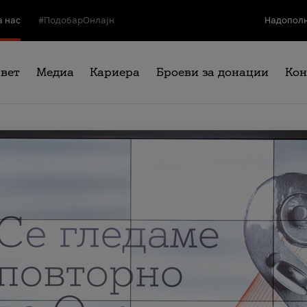
а нас
#ПодобарОнлајн
Надополн
свет
Медиа
Кариера
Броеви за донации
Кон