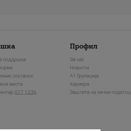
ршка
Профил
за поддршка
За нас
форма
Новости
изнис состанок
А1 Групација
жни места
Кариера
центар
077 1234
Заштита на лични податоц