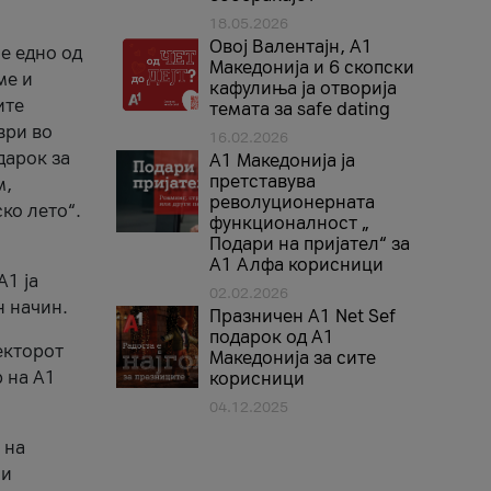
18.05.2026
Овој Валентајн, A1
е едно од
Македонија и 6 скопски
ме и
кафулиња ја отворија
ите
темата за safe dating
ври во
16.02.2026
дарок за
А1 Македонија ја
претставува
м,
револуционерната
ко лето“.
функционалност „
Подари на пријател“ за
А1 Алфа корисници
A1 ја
02.02.2026
н начин.
Празничен A1 Net Sеf
подарок од А1
екторот
Македонија за сите
 на A1
корисници
04.12.2025
 на
 и