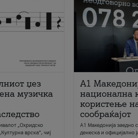
лниот џез
A1 Македони
мена музичка
национална 
користење на
аследство
сообраќајот
ивалот „Охридско
A1 Македонија заедно 
„Културна врска“, чиј
денеска и официјално 