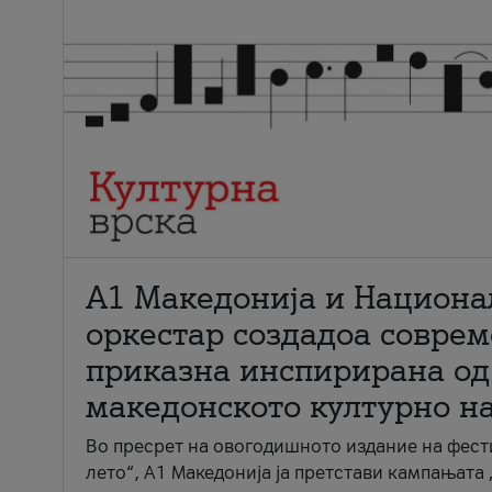
А1 Македонија и Национа
оркестар создадоа совре
приказна инспирирана од
македонското културно н
Во пресрет на овогодишното издание на фест
лето“, А1 Македонија ја претстави кампањата 