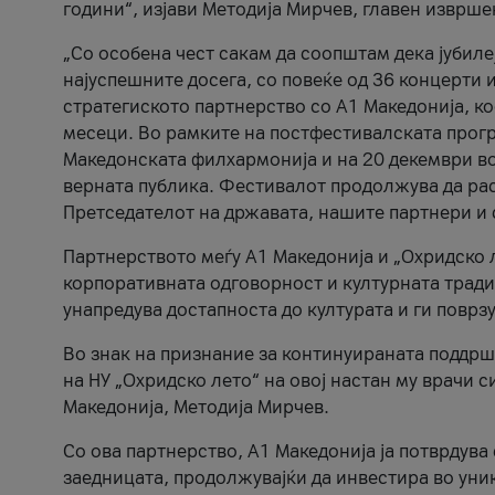
години“, изјави Методија Мирчев, главен изврше
„Со особена чест сакам да соопштам дека јубиле
најуспешните досега, со повеќе од 36 концерти 
стратегиското партнерство со А1 Македонија, к
месеци. Во рамките на постфестивалската прогр
Македонската филхармонија и на 20 декември во
верната публика. Фестивалот продолжува да рас
Претседателот на државата, нашите партнери и с
Партнерството меѓу A1 Македонија и „Охридско 
корпоративната одговорност и културната традиц
унапредува достапноста до културата и ги поврз
Во знак на признание за континуираната поддрш
на НУ „Охридско лето“ на овој настан му врачи
Македонија, Методија Мирчев.
Со ова партнерство, A1 Македонија ја потврдува
заедницата, продолжувајќи да инвестира во уни