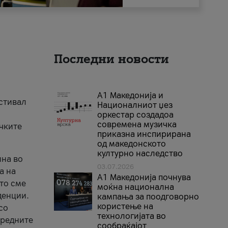
Последни новости
А1 Македонија и
естивал
Националниот џез
оркестар создадоа
современа музичка
ичките
приказна инспирирана
од македонското
културно наследство
ина во
03.07.2026
а на
A1 Македонија почнува
што сме
моќна национална
денции.
кампања за поодговорно
користење на
со
технологијата во
аредните
сообраќајот