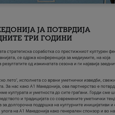
ЕДОНИЈА ЈА ПОТВРДИЈА
ДНИТЕ ТРИ ГОДИНИ
ната стратегиска соработка со престижниот културен ф
анијата, се одржа конференција за медиумите, на која
 резултатите од изминатата сезона и ги најавија заедн
ко лето’, исполнета со врвни уметнички изведби, свеж
а. За нас како A1 Македонија, ова партнерство е потврд
име културата и уметноста до сите граѓани. Горди сме 
ледството и традицијата со современите уметнички тен
а за долгорочна поддршка на културните иницијативи и 
 улога на A1 Македонија како генерален спонзор и во н