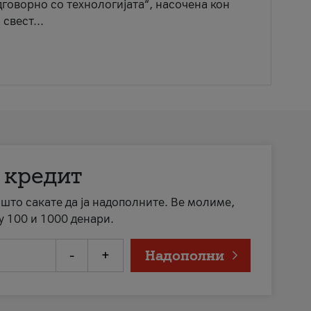
говорно со технологијата“, насочена кон
свест...
 кредит
а што сакате да ја надополните. Ве молиме,
у 100 и 1000 денари.
-
+
Надополни