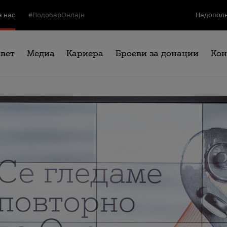
а нас
#ПодобарОнлајн
Надополн
свет
Медиа
Кариера
Броеви за донации
Кон