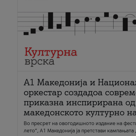
А1 Македонија и Национа
оркестар создадоа совре
приказна инспирирана од
македонското културно н
Во пресрет на овогодишното издание на фест
лето“, А1 Македонија ја претстави кампањата 