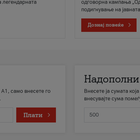
а легендарната
одговорна кампања „Од
подигнување на јавната 
Дознај повеќе
Надополни
 А1, само внесете го
Внесете ја сумата кој
.
внесувајте сума помеѓ
Плати