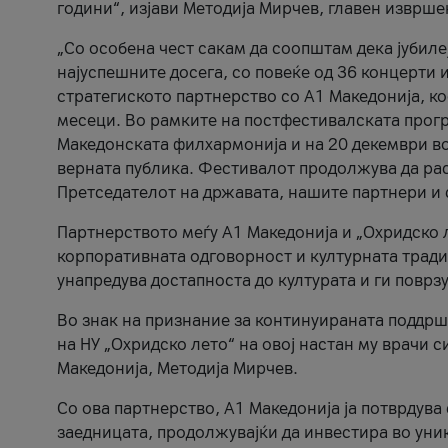
години“, изјави Методија Мирчев, главен изврше
„Со особена чест сакам да соопштам дека јубиле
најуспешните досега, со повеќе од 36 концерти 
стратегиското партнерство со А1 Македонија, к
месеци. Во рамките на постфестивалската прогр
Македонската филхармонија и на 20 декември во
верната публика. Фестивалот продолжува да рас
Претседателот на државата, нашите партнери и с
Партнерството меѓу A1 Македонија и „Охридско 
корпоративната одговорност и културната традиц
унапредува достапноста до културата и ги поврз
Во знак на признание за континуираната поддрш
на НУ „Охридско лето“ на овој настан му врачи
Македонија, Методија Мирчев.
Со ова партнерство, A1 Македонија ја потврдува
заедницата, продолжувајќи да инвестира во уни