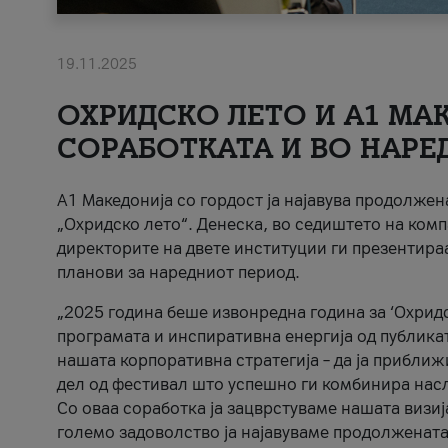
19.11.2025
ОХРИДСКО ЛЕТО И A1 МАК
СОРАБОТКАТА И ВО НАРЕ
A1 Македонија со гордост ја најавува продолже
„Охридско лето“. Денеска, во седиштето на комп
директорите на двете институции ги презентираа
планови за наредниот период.
„2025 година беше извонредна година за ‘Охридс
програмата и инспиративна енергија од публикат
нашата корпоративна стратегија – да ја приближ
дел од фестивал што успешно ги комбинира нас
Со оваа соработка ја зацврстуваме нашата визиј
големо задоволство ја најавуваме продолжената