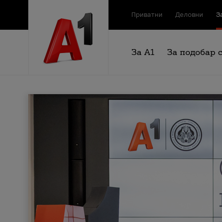
Приватни
Деловни
З
За А1
За подобар 