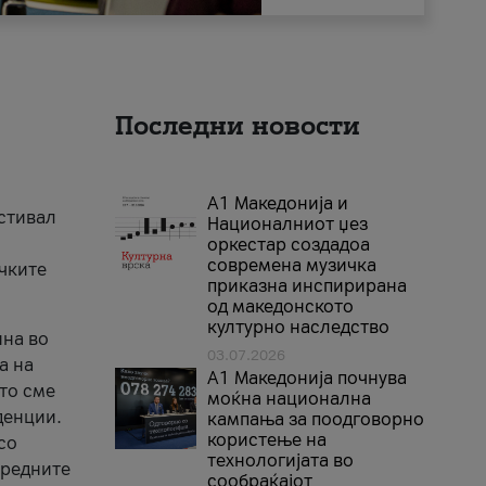
Последни новости
А1 Македонија и
естивал
Националниот џез
оркестар создадоа
современа музичка
ичките
приказна инспирирана
од македонското
културно наследство
ина во
03.07.2026
а на
A1 Македонија почнува
што сме
моќна национална
денции.
кампања за поодговорно
користење на
со
технологијата во
аредните
сообраќајот