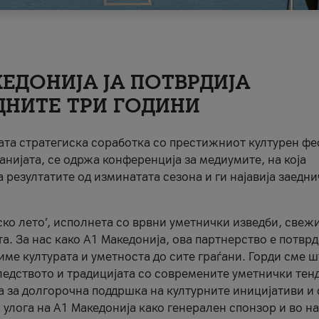
ЕДОНИЈА ЈА ПОТВРДИЈА
ДНИТЕ ТРИ ГОДИНИ
ната стратегиска соработка со престижниот културен ф
анијата, се одржа конференција за медиумите, на која
 резултатите од изминатата сезона и ги најавија заедн
ко лето’, исполнета со врвни уметнички изведби, свеж
а. За нас како A1 Македонија, ова партнерство е потврд
име културата и уметноста до сите граѓани. Горди сме 
ледството и традицијата со современите уметнички тен
а за долгорочна поддршка на културните иницијативи и 
 улога на A1 Македонија како генерален спонзор и во н