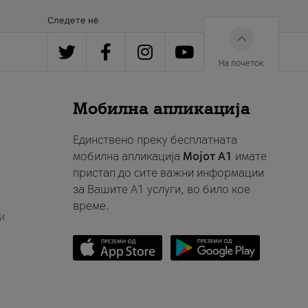
Следете нè
На почеток
Мобилна апликација
Единствено преку бесплатната
мобилна апликација
Мојот A1
имате
пристап до сите важни информации
за Вашите A1 услуги, во било кое
време.
и