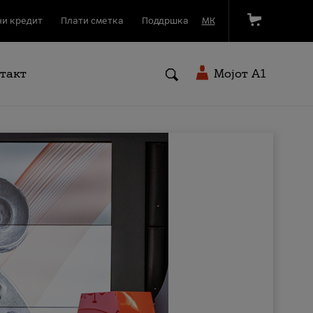
и кредит
Плати сметка
Поддршка
МК
такт
Мојот A1