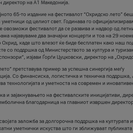
н директор на A1 Македонија.
јното 65-то издание на фестивалот “Охридско лето” беш
и уметници од целиот свет. Годинава го официјализирав
ое овозможи фестивалот да се развива и надвор од летн
ама најавуваме два значајни концерти и тоа на 29 ноем
 Охрид, каде што влезот ќе биде бесплатен како наш по
те со поддршка од Министерството за култура и туриза
понзори“, изјави Ѓорѓи Цуцковски, директор на „Охридс
лето“ претставува пример за успешна синергија меѓу
ија. Со финансиска, логистичка и техничка поддршка, 
ува технологијата и уметноста на современ и иновативе
ка и зајакнувањето на фестивалските иницијативи, дир
 симболична благодарница на главниот извршен директор
 својата заложба за долгорочна поддршка на културата и
катни уметнички искуства што ги зближуваат публиката