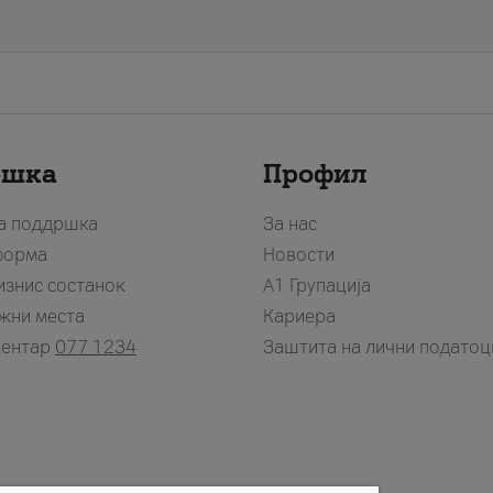
ршка
Профил
за поддршка
За нас
форма
Новости
изнис состанок
А1 Групација
жни места
Кариера
центар
077 1234
Заштита на лични податоц