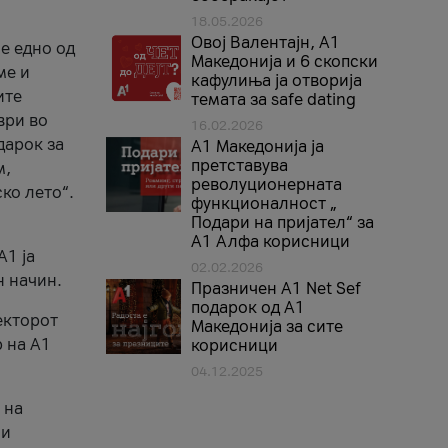
18.05.2026
Овој Валентајн, A1
е едно од
Македонија и 6 скопски
ме и
кафулиња ја отворија
ите
темата за safe dating
ври во
16.02.2026
дарок за
А1 Македонија ја
претставува
м,
револуционерната
ко лето“.
функционалност „
Подари на пријател“ за
А1 Алфа корисници
A1 ја
02.02.2026
н начин.
Празничен A1 Net Sеf
подарок од А1
екторот
Македонија за сите
 на A1
корисници
04.12.2025
 на
 и