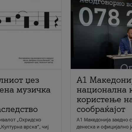
лниот џез
A1 Македони
мена музичка
национална 
користење на
аследство
сообраќајот
ивалот „Охридско
A1 Македонија заедно 
„Културна врска“, чиј
денеска и официјално 