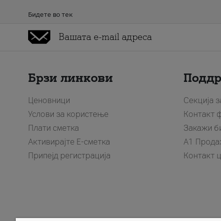
Бидете во тек
Брзи линкови
Подд
Ценовници
Секција 
Услови за користење
Контакт 
Плати сметка
Закажи б
Активирајте Е-сметка
A1 Прода
Припејд регистрација
Контакт 