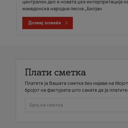
централен дел е новата џез-интерпретација н
македонска народна песна „Билјан
Дознај повеќе
Плати сметка
Платете ја Вашата сметка без најава на Мојот
бројот на фактурата што сакате да ја платите
Број на сметка