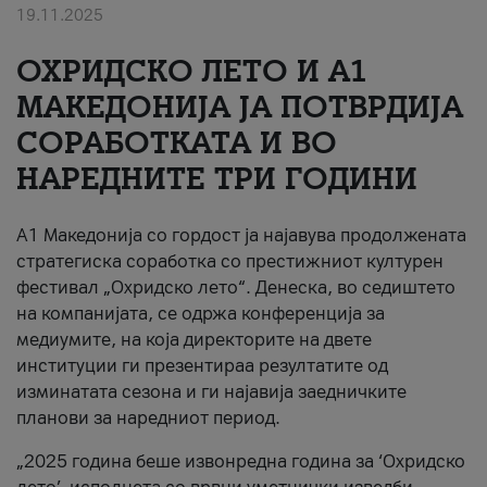
19.11.2025
За нас
ОХРИДСКО ЛЕТО И A1
#ПодобарОнлајн
МАКЕДОНИЈА ЈА ПОТВРДИЈА
СОРАБОТКАТА И ВО
НАРЕДНИТЕ ТРИ ГОДИНИ
A1 Македонија со гордост ја најавува продолжената
стратегиска соработка со престижниот културен
фестивал „Охридско лето“. Денеска, во седиштето
на компанијата, се одржа конференција за
медиумите, на која директорите на двете
институции ги презентираа резултатите од
изминатата сезона и ги најавија заедничките
планови за наредниот период.
„2025 година беше извонредна година за ‘Охридско