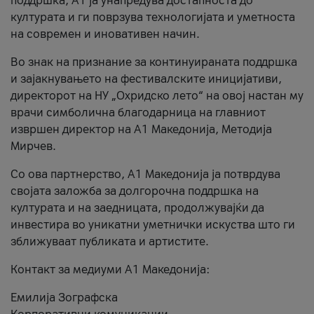
поддршка, A1 ја унапредува достапноста до
културата и ги поврзува технологијата и уметноста
на современ и иновативен начин.
Во знак на признание за континуираната поддршка
и зајакнувањето на фестивалските иницијативи,
директорот на НУ „Охридско лето“ на овој настан му
врачи симболична благодарница на главниот
извршен директор на A1 Македонија, Методија
Мирчев.
Со ова партнерство, A1 Македонија ја потврдува
својата заложба за долгорочна поддршка на
културата и на заедницата, продолжувајќи да
инвестира во уникатни уметнички искуства што ги
зближуваат публиката и артистите.
Контакт за медиуми А1 Македонија:
Емилија Зографска