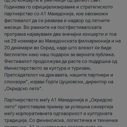
од 36 концерти и уметници од целиот свет.
Годинава го официјализиравме и стратегиското
партнерство со А1 Македонија, кое овозможи
фестивалот да се развива и надвор од летните
месеци. Во рамките на постфестивалската
програма најавуваме два значајни концерти и тоа
на 29 ноември во Македонската филхармонија и на
20 декември во Охрид, каде што влезот ќе биде
бесплатен како наш подарок за верната публика.
Фестивалот продолжува да расте со поддршка од
Министерството за култура и туризам,
Претседателот на државата, нашите партнери и
спонзори“, изјави Ѓорѓи Цуцковски, директор на
„Охридско лето“.
Партнерството меѓу A1 Македонија и „Охридско
лето“ претставува пример за успешна синергија
меѓу корпоративната одговорност и културната
традиција. Со финансиска, логистичка и техничка