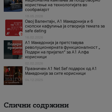
национална кампања за поодговорно
користење на технологијата во
сообраќајот
18.05.2026
Овој Валентајн, A1 Македонија и 6
скопски кафулиња ја отворија темата за
safe dating
16.02.2026
А1 Македонија ја претставува
револуционерната функционалност „
Подари на пријател“ за А1 Алфа
корисници
02.02.2026
Празничен A1 Net Sеf подарок од А1
Македонија за сите корисници
04.12.2025
Слични содржини