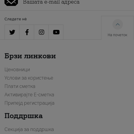
Следете нè
На почеток
Брзи линкови
Ценовници
Услови за користење
Плати сметка
Активирајте Е-сметка
Припејд регистрација
Поддршка
Секција за поддршка