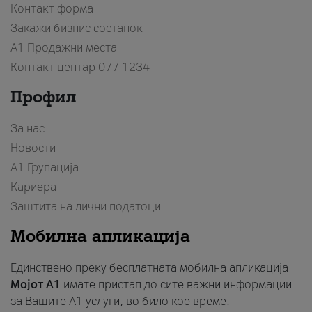
Контакт форма
Закажи бизнис состанок
A1 Продажни места
Контакт центар
077 1234
Профил
За нас
Новости
А1 Групација
Кариера
Заштита на лични податоци
Мобилна апликација
Единствено преку бесплатната мобилна апликација
Мојот A1
имате пристап до сите важни информации
за Вашите A1 услуги, во било кое време.