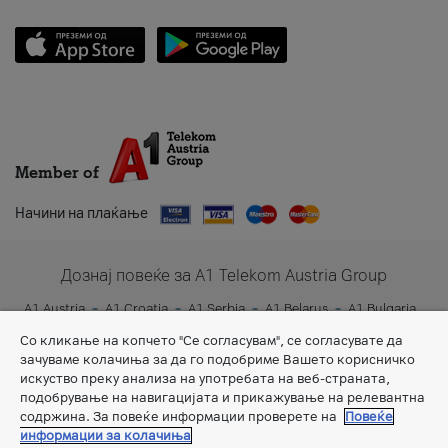
Member of
Начини на плаќање
Дознај повеќе за A1 Telekom Austria Group
A1 Austria
A1 Croatia
A1 Serbia
A1 Belarus
A1 Bulgaria
A1 Slovenia
A1 Digital
Со кликање на копчето "Се согласувам", се согласувате да
зачуваме колачиња за да го подобриме Вашето корисничко
искуство преку анализа на употребата на веб-страната,
подобрување на навигацијата и прикажување на релевантна
содржина. За повеќе информации проверете на
Повеќе
информации за колачиња