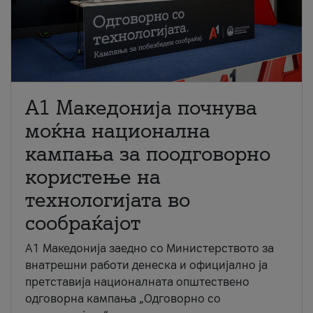
A1 Македонија почнува
моќна национална
кампања за поодговорно
користење на
технологијата во
сообраќајот
A1 Македонија заедно со Министерството за
внатрешни работи денеска и официјално ја
претставија националната општествено
одговорна кампања „Одговорно со