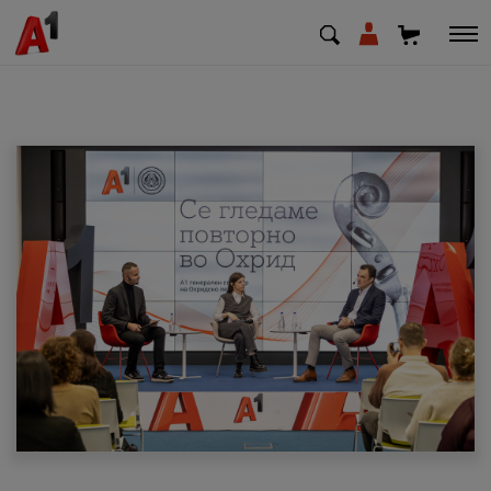
МК
EN
SQ
Приватни
Деловни
Поддршка
Надополни кредит
Плати сметка