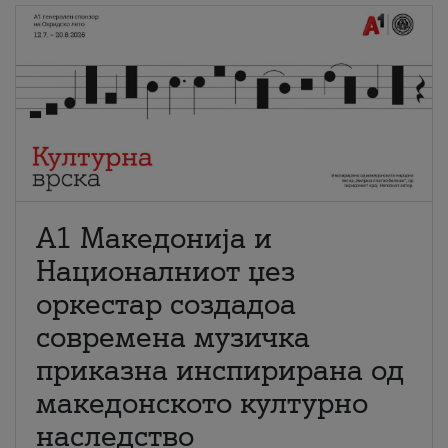
А1 Македонија и
Националниот џез
оркестар создадоа
современа музичка
приказна инспирирана од
македонското културно
наследство