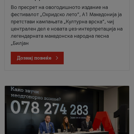
Во пресрет на овогодишното издание на
фестивалот „Охридско лето“, А1 Македонија ја
претстави кампањата „Културна врска“, чиј
централен дел е новата џез-интерпретација на
легендарната македонска народна песна
„Билјан
Дознај повеќе