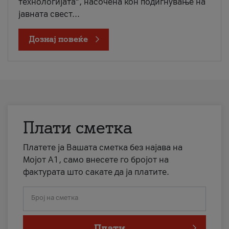
технологијата“, насочена кон подигнување на
јавната свест...
Дознај повеќе
Плати сметка
Платете ја Вашата сметка без најава на
Мојот А1, само внесете го бројот на
фактурата што сакате да ја платите.
Број на сметка
Плати