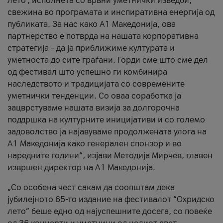
лето’, исполнета со врвни уметнички изведби,
свежина во програмата и инспиративна енергија од
публиката. За нас како A1 Македонија, ова
партнерство е потврда на нашата корпоративна
стратегија – да ја приближиме културата и
уметноста до сите граѓани. Горди сме што сме дел
од фестивал што успешно ги комбинира
наследството и традицијата со современите
уметнички тенденции. Со оваа соработка ја
зацврстуваме нашата визија за долгорочна
поддршка на културните иницијативи и со големо
задоволство ја најавуваме продолжената улога на
A1 Македонија како генерален спонзор и во
наредните години“, изјави Методија Мирчев, главен
извршен директор на A1 Македонија.
„Со особена чест сакам да соопштам дека
јубилејното 65-то издание на фестивалот “Охридско
лето” беше едно од најуспешните досега, со повеќе