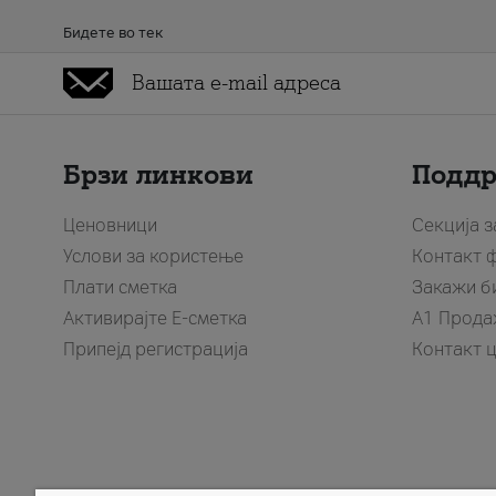
Бидете во тек
Брзи линкови
Подд
Ценовници
Секција 
Услови за користење
Контакт 
Плати сметка
Закажи б
Активирајте Е-сметка
A1 Прода
Припејд регистрација
Контакт 