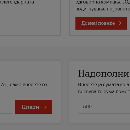
а легендарната
одговорна кампања „Од
подигнување на јавната 
Дознај повеќе
Надополни
 А1, само внесете го
Внесете ја сумата кој
.
внесувајте сума помеѓ
Плати