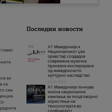
Последни новости
А1 Македонија и
естивал
Националниот џез
оркестар создадоа
современа музичка
ичките
приказна инспирирана
од македонското
културно наследство
ина во
03.07.2026
а на
A1 Македонија почнува
што сме
моќна национална
денции.
кампања за поодговорно
користење на
со
технологијата во
аредните
сообраќајот