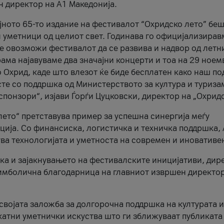
н директор на A1 Македонија.
јното 65-то издание на фестивалот “Охридско лето” беш
и уметници од целиот свет. Годинава го официјализирав
ое овозможи фестивалот да се развива и надвор од летн
ама најавуваме два значајни концерти и тоа на 29 ноем
 Охрид, каде што влезот ќе биде бесплатен како наш по
те со поддршка од Министерството за култура и туриза
понзори“, изјави Ѓорѓи Цуцковски, директор на „Охридс
лето“ претставува пример за успешна синергија меѓу
ија. Со финансиска, логистичка и техничка поддршка, 
ува технологијата и уметноста на современ и иновативе
ка и зајакнувањето на фестивалските иницијативи, дир
 симболична благодарница на главниот извршен директор
 својата заложба за долгорочна поддршка на културата и
катни уметнички искуства што ги зближуваат публиката