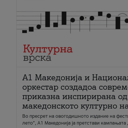
А1 Македонија и Национа
оркестар создадоа совре
приказна инспирирана од
македонското културно н
Во пресрет на овогодишното издание на фест
лето“, А1 Македонија ја претстави кампањата 