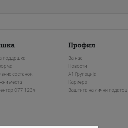
ршка
Профил
за поддршка
За нас
форма
Новости
изнис состанок
А1 Групација
жни места
Кариера
центар
077 1234
Заштита на лични податоц