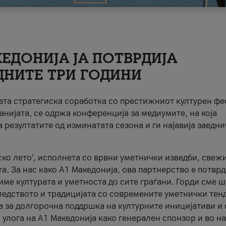
ЕДОНИЈА ЈА ПОТВРДИЈА
ДНИТЕ ТРИ ГОДИНИ
ната стратегиска соработка со престижниот културен ф
анијата, се одржа конференција за медиумите, на која
 резултатите од изминатата сезона и ги најавија заедн
ко лето’, исполнета со врвни уметнички изведби, свеж
а. За нас како A1 Македонија, ова партнерство е потврд
име културата и уметноста до сите граѓани. Горди сме 
ледството и традицијата со современите уметнички тен
а за долгорочна поддршка на културните иницијативи и 
 улога на A1 Македонија како генерален спонзор и во н