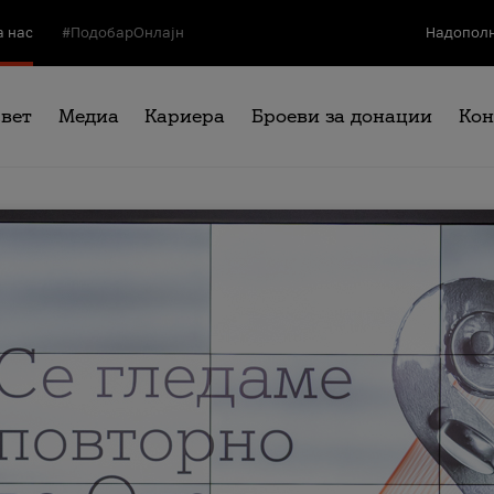
а нас
#ПодобарОнлајн
Надополн
свет
Медиа
Кариера
Броеви за донации
Кон