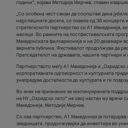
години“, изјави Методија Мирчев, главен изврше
„Со особена чест сакам да соопштам дека јубиле
најуспешните досега, со повеќе од 36 концерти 
стратегиското партнерство со А1 Македонија, к
месеци. Во рамките на постфестивалската прогр
Македонската филхармонија и на 20 декември во
верната публика. Фестивалот продолжува да рас
Претседателот на државата, нашите партнери и с
Партнерството меѓу A1 Македонија и „Охридско 
корпоративната одговорност и културната традиц
унапредува достапноста до културата и ги поврз
Во знак на признание за континуираната поддрш
на НУ „Охридско лето“ на овој настан му врачи
Македонија, Методија Мирчев.
Со ова партнерство, A1 Македонија ја потврдува
заедницата, продолжувајќи да инвестира во уни