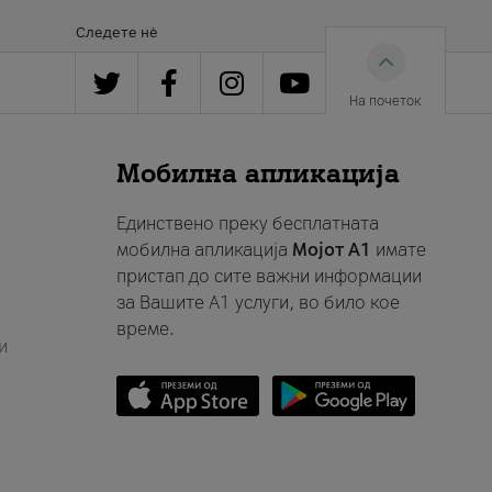
Следете нè
На почеток
Мобилна апликација
Единствено преку бесплатната
мобилна апликација
Мојот A1
имате
пристап до сите важни информации
за Вашите A1 услуги, во било кое
време.
и