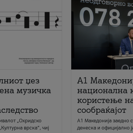
лниот џез
A1 Македони
мена музичка
национална 
користење на
аследство
сообраќајот
ивалот „Охридско
A1 Македонија заедно 
„Културна врска“, чиј
денеска и официјално 