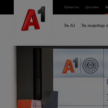
Приватни
Деловни
З
За А1
За подобар 