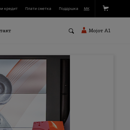
и кредит
Плати сметка
Поддршка
МК
такт
Мојот A1