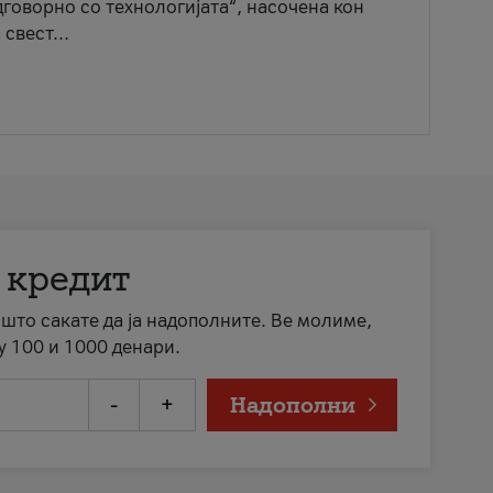
говорно со технологијата“, насочена кон
свест...
 кредит
а што сакате да ја надополните. Ве молиме,
у 100 и 1000 денари.
-
+
Надополни