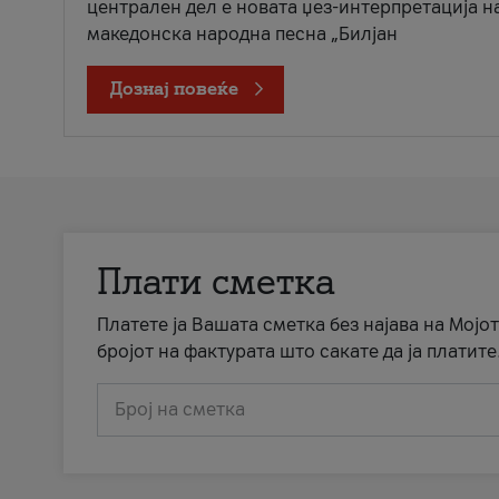
централен дел е новата џез-интерпретација н
македонска народна песна „Билјан
Дознај повеќе
Плати сметка
Платете ја Вашата сметка без најава на Мојот
бројот на фактурата што сакате да ја платите
Број на сметка