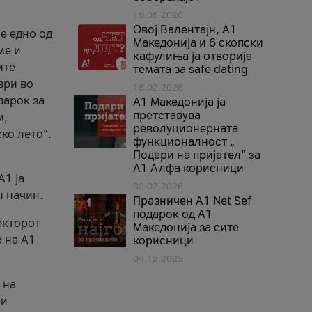
18.05.2026
Овој Валентајн, A1
е едно од
Македонија и 6 скопски
ме и
кафулиња ја отворија
ите
темата за safe dating
ври во
16.02.2026
дарок за
А1 Македонија ја
претставува
м,
револуционерната
ко лето“.
функционалност „
Подари на пријател“ за
А1 Алфа корисници
A1 ја
02.02.2026
н начин.
Празничен A1 Net Sеf
подарок од А1
екторот
Македонија за сите
 на A1
корисници
04.12.2025
 на
 и