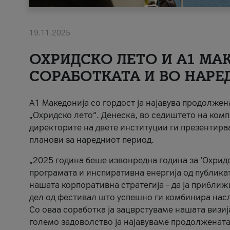
19.11.2025
ОХРИДСКО ЛЕТО И A1 МАК
СОРАБОТКАТА И ВО НАРЕ
A1 Македонија со гордост ја најавува продолже
„Охридско лето“. Денеска, во седиштето на комп
директорите на двете институции ги презентираа
планови за наредниот период.
„2025 година беше извонредна година за ‘Охридс
програмата и инспиративна енергија од публикат
нашата корпоративна стратегија – да ја приближ
дел од фестивал што успешно ги комбинира нас
Со оваа соработка ја зацврстуваме нашата визиј
големо задоволство ја најавуваме продолжената