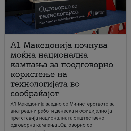
A1 Македонија почнува
моќна национална
кампања за поодговорно
користење на
технологијата во
сообраќајот
A1 Македонија заедно со Министерството за
внатрешни работи денеска и официјално ја
претставија националната општествено
одговорна кампања „Одговорно со