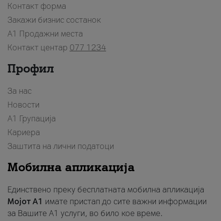
Контакт форма
Закажи бизнис состанок
A1 Продажни места
Контакт центар
077 1234
Профил
За нас
Новости
А1 Групација
Кариера
Заштита на лични податоци
Мобилна апликација
Единствено преку бесплатната мобилна апликација
Мојот A1
имате пристап до сите важни информации
за Вашите A1 услуги, во било кое време.