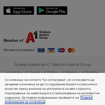
Member of
Начини на плаќање
Дознај повеќе за A1 Telekom Austria Group
A1 Austria
A1 Croatia
A1 Serbia
A1 Belarus
A1 Bulgaria
A1 Slovenia
A1 Digital
Со кликање на копчето "Се согласувам", се согласувате да
зачуваме колачиња за да го подобриме Вашето корисничко
искуство преку анализа на употребата на веб-страната,
подобрување на навигацијата и прикажување на релевантна
содржина. За повеќе информации проверете на
Повеќе
информации за колачиња