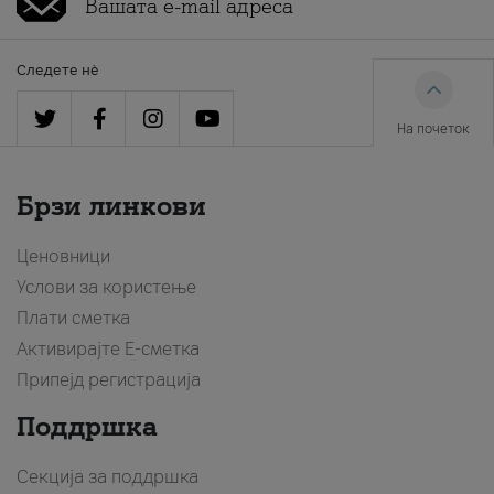
Следете нè
На почеток
Брзи линкови
Ценовници
Услови за користење
Плати сметка
Активирајте Е-сметка
Припејд регистрација
Поддршка
Секција за поддршка