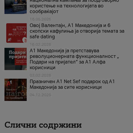
национална кампања за поодговорно
користење на технологијата во
сообраќајот
18.05.2026
Овој Валентајн, A1 Македонија и 6
скопски кафулиња ја отворија темата за
safe dating
16.02.2026
А1 Македонија ја претставува
револуционерната функционалност „
Подари на пријател“ за А1 Алфа
корисници
02.02.2026
Празничен A1 Net Sеf подарок од А1
Македонија за сите корисници
04.12.2025
Слични содржини