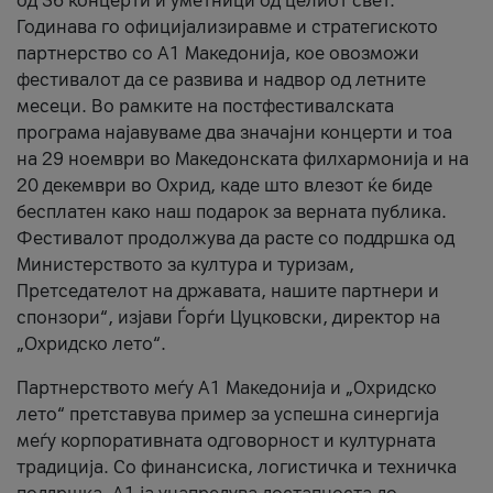
од 36 концерти и уметници од целиот свет.
Годинава го официјализиравме и стратегиското
партнерство со А1 Македонија, кое овозможи
фестивалот да се развива и надвор од летните
месеци. Во рамките на постфестивалската
програма најавуваме два значајни концерти и тоа
на 29 ноември во Македонската филхармонија и на
20 декември во Охрид, каде што влезот ќе биде
бесплатен како наш подарок за верната публика.
Фестивалот продолжува да расте со поддршка од
Министерството за култура и туризам,
Претседателот на државата, нашите партнери и
спонзори“, изјави Ѓорѓи Цуцковски, директор на
„Охридско лето“.
Партнерството меѓу A1 Македонија и „Охридско
лето“ претставува пример за успешна синергија
меѓу корпоративната одговорност и културната
традиција. Со финансиска, логистичка и техничка