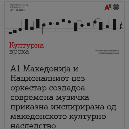
А1 Македонија и
Националниот џез
оркестар создадоа
современа музичка
приказна инспирирана од
македонското културно
наследство