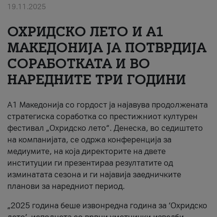
19.11.2025
За нас
ОХРИДСКО ЛЕТО И A1
#ПодобарОнлајн
МАКЕДОНИЈА ЈА ПОТВРДИЈА
СОРАБОТКАТА И ВО
НАРЕДНИТЕ ТРИ ГОДИНИ
A1 Македонија со гордост ја најавува продолжената
стратегиска соработка со престижниот културен
фестивал „Охридско лето“. Денеска, во седиштето
на компанијата, се одржа конференција за
медиумите, на која директорите на двете
институции ги презентираа резултатите од
изминатата сезона и ги најавија заедничките
планови за наредниот период.
„2025 година беше извонредна година за ‘Охридско