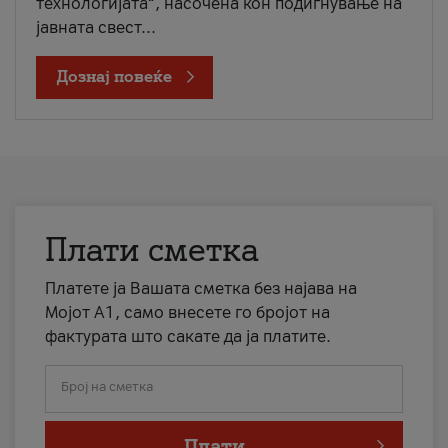
технологијата“, насочена кон подигнување на
јавната свест...
Дознај повеќе
Плати сметка
Платете ја Вашата сметка без најава на
Мојот А1, само внесете го бројот на
фактурата што сакате да ја платите.
Број на сметка
Плати