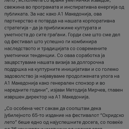
лето’, исполнета со врвни уметнички изведби,
свежина во програмата и инспиративна енергија од
публиката. За нас како A1 Македонија, ова
партнерство е потврда на нашата корпоративна
стратегија – да ја приближиме културата и
уметноста до сите граѓани. Горди сме што сме дел
од фестивал што успешно ги комбинира
наследството и традицијата со современите
уметнички тенденции. Со оваа соработка ја
зацврстуваме нашата визија за долгорочна
поддршка на културните иницијативи и со големо
задоволство ја најавуваме продолжената улога на
A1 Македонија како генерален спонзор и во
наредните години“, изјави Методија Мирчев, главен
извршен директор на A1 Македонија.
„Со особена чест сакам да соопштам дека
јубилејното 65-то издание на фестивалот “Охридско
лето” беше едно од најуспешните досега, со повеќе