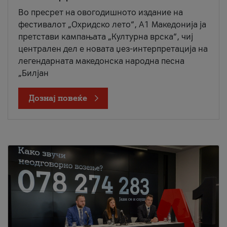
Во пресрет на овогодишното издание на
фестивалот „Охридско лето“, А1 Македонија ја
претстави кампањата „Културна врска“, чиј
централен дел е новата џез-интерпретација на
легендарната македонска народна песна
„Билјан
Дознај повеќе