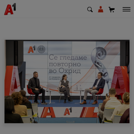
МК
EN
SQ
Приватни
Деловни
Поддршка
Надополни кредит
Плати сметка