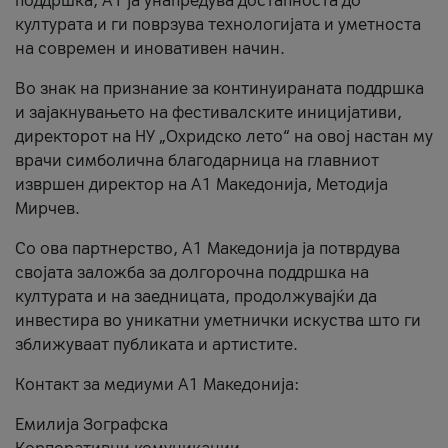
поддршка, A1 ја унапредува достапноста до
културата и ги поврзува технологијата и уметноста
на современ и иновативен начин.
Во знак на признание за континуираната поддршка
и зајакнувањето на фестивалските иницијативи,
директорот на НУ „Охридско лето“ на овој настан му
врачи симболична благодарница на главниот
извршен директор на A1 Македонија, Методија
Мирчев.
Со ова партнерство, A1 Македонија ја потврдува
својата заложба за долгорочна поддршка на
културата и на заедницата, продолжувајќи да
инвестира во уникатни уметнички искуства што ги
зближуваат публиката и артистите.
Контакт за медиуми А1 Македонија:
Емилија Зографска