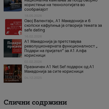
национална кампања за поодговорно
користење на технологијата во
сообраќајот
18.05.2026
Овој Валентајн, A1 Македонија и 6
скопски кафулиња ја отворија темата за
safe dating
16.02.2026
А1 Македонија ја претставува
револуционерната функционалност „
Подари на пријател“ за А1 Алфа
корисници
02.02.2026
Празничен A1 Net Sеf подарок од А1
Македонија за сите корисници
04.12.2025
Слични содржини