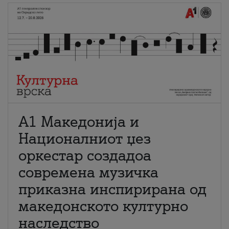
А1 Македонија и
Националниот џез
оркестар создадоа
современа музичка
приказна инспирирана од
македонското културно
наследство