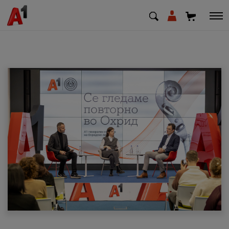
МК
EN
SQ
Приватни
Деловни
Поддршка
Надополни кредит
Плати сметка