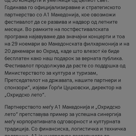
од 36 концерти и уметници од целиот свет.
Годинава го официјализиравме и стратегиското
партнерство со А1 Македонија, кое овозможи
фестивалот да се развива и надвор од летните
месеци. Во рамките на постфестивалската
програма најавуваме два значајни концерти и тоа
на 29 ноември во Македонската филхармонија и на
20 декември во Охрид, каде што влезот ќе биде
бесплатен како наш подарок за верната публика.
Фестивалот продолжува да расте со поддршка од
Министерството за култура и туризам,
Претседателот на државата, нашите партнери и
спонзори“, изјави Ѓорѓи Цуцковски, директор на
„Охридско лето“.
Партнерството меѓу A1 Македонија и „Охридско
лето“ претставува пример за успешна синергија
меѓу корпоративната одговорност и културната
традиција. Со финансиска, логистичка и техничка