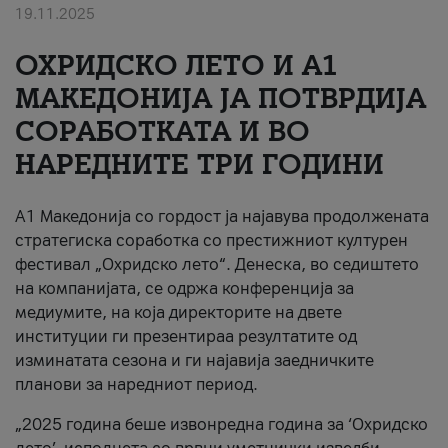
19.11.2025
За нас
ОХРИДСКО ЛЕТО И A1
#ПодобарОнлајн
МАКЕДОНИЈА ЈА ПОТВРДИЈА
СОРАБОТКАТА И ВО
НАРЕДНИТЕ ТРИ ГОДИНИ
A1 Македонија со гордост ја најавува продолжената
стратегиска соработка со престижниот културен
фестивал „Охридско лето“. Денеска, во седиштето
на компанијата, се одржа конференција за
медиумите, на која директорите на двете
институции ги презентираа резултатите од
изминатата сезона и ги најавија заедничките
планови за наредниот период.
„2025 година беше извонредна година за ‘Охридско