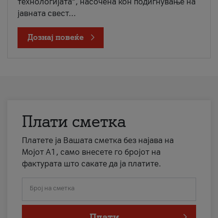
технологијата“, насочена кон подигнување на
јавната свест...
Дознај повеќе
Плати сметка
Платете ја Вашата сметка без најава на
Мојот А1, само внесете го бројот на
фактурата што сакате да ја платите.
Број на сметка
Плати