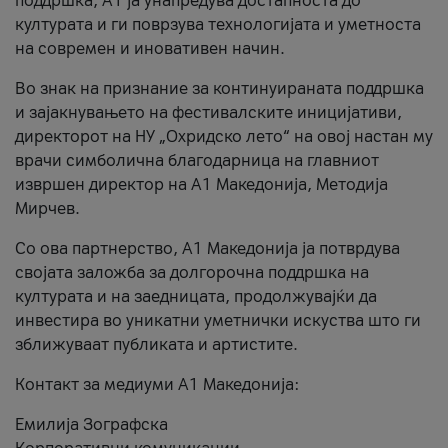
поддршка, A1 ја унапредува достапноста до
културата и ги поврзува технологијата и уметноста
на современ и иновативен начин.
Во знак на признание за континуираната поддршка
и зајакнувањето на фестивалските иницијативи,
директорот на НУ „Охридско лето“ на овој настан му
врачи симболична благодарница на главниот
извршен директор на A1 Македонија, Методија
Мирчев.
Со ова партнерство, A1 Македонија ја потврдува
својата заложба за долгорочна поддршка на
културата и на заедницата, продолжувајќи да
инвестира во уникатни уметнички искуства што ги
зближуваат публиката и артистите.
Контакт за медиуми А1 Македонија:
Емилија Зографска