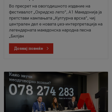
Во пресрет на овогодишното издание на
фестивалот „Охридско лето“, А1 Македонија ја
претстави кампањата „Културна врска“, чиј
централен дел е новата џез-интерпретација на
легендарната македонска народна песна
„Билјан
Дознај повеќе