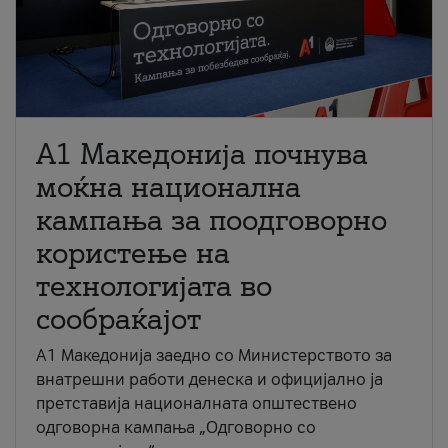
A1 Македонија почнува
моќна национална
кампања за поодговорно
користење на
технологијата во
сообраќајот
A1 Македонија заедно со Министерството за
внатрешни работи денеска и официјално ја
претставија националната општествено
одговорна кампања „Одговорно со