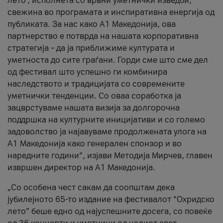
лето’, исполнета со врвни уметнички изведби,
свежина во програмата и инспиративна енергија од
публиката. За нас како A1 Македонија, ова
партнерство е потврда на нашата корпоративна
стратегија – да ја приближиме културата и
уметноста до сите граѓани. Горди сме што сме дел
од фестивал што успешно ги комбинира
наследството и традицијата со современите
уметнички тенденции. Со оваа соработка ја
зацврстуваме нашата визија за долгорочна
поддршка на културните иницијативи и со големо
задоволство ја најавуваме продолжената улога на
A1 Македонија како генерален спонзор и во
наредните години“, изјави Методија Мирчев, главен
извршен директор на A1 Македонија.
„Со особена чест сакам да соопштам дека
јубилејното 65-то издание на фестивалот “Охридско
лето” беше едно од најуспешните досега, со повеќе