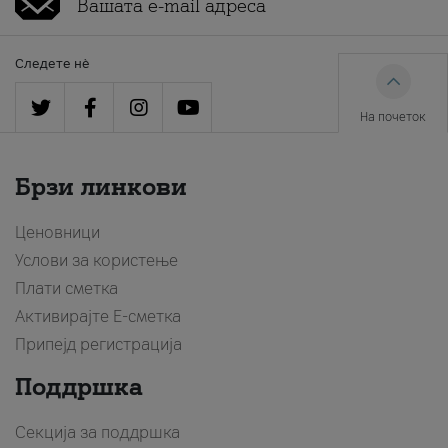
Следете нè
На почеток
Брзи линкови
Ценовници
Услови за користење
Плати сметка
Активирајте Е-сметка
Припејд регистрација
Поддршка
Секција за поддршка