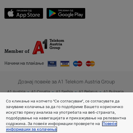
Member of
Начини на плаќање
Дознај повеќе за A1 Telekom Austria Group
A1 Austria
A1 Croatia
A1 Serbia
A1 Belarus
A1 Bulgaria
A1 Slovenia
A1 Digital
Со кликање на копчето "Се согласувам", се согласувате да
зачуваме колачиња за да го подобриме Вашето корисничко
искуство преку анализа на употребата на веб-страната,
подобрување на навигацијата и прикажување на релевантна
содржина. За повеќе информации проверете на
Повеќе
информации за колачиња