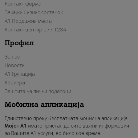
Контакт форма
Закажи бизнис состанок
A1 Продажни места
Контакт центар
077 1234
Профил
За нас
Новости
А1 Групација
Кариера
Заштита на лични податоци
Мобилна апликација
Единствено преку бесплатната мобилна апликација
Мојот A1
имате пристап до сите важни информации
за Вашите A1 услуги, во било кое време.