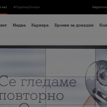
а нас
#ПодобарОнлајн
Надополн
свет
Медиа
Кариера
Броеви за донации
Кон