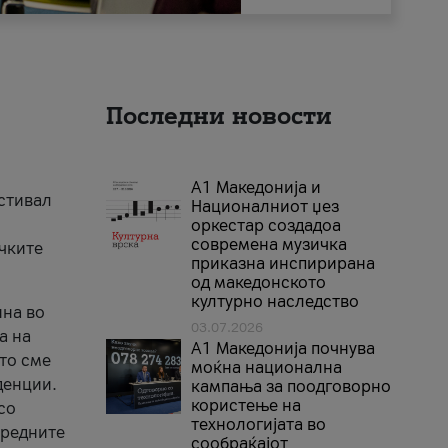
Последни новости
А1 Македонија и
естивал
Националниот џез
оркестар создадоа
современа музичка
ичките
приказна инспирирана
од македонското
културно наследство
ина во
03.07.2026
а на
A1 Македонија почнува
што сме
моќна национална
денции.
кампања за поодговорно
користење на
со
технологијата во
аредните
сообраќајот