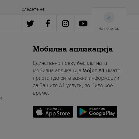
Следете нè
На почеток
Мобилна апликација
Единствено преку бесплатната
мобилна апликација
Мојот A1
имате
пристап до сите важни информации
за Вашите A1 услуги, во било кое
време.
и