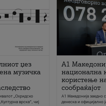
лниот џез
A1 Македони
мена музичка
национална 
користење на
аследство
сообраќајот
ивалот „Охридско
A1 Македонија заедно 
„Културна врска“, чиј
денеска и официјално 