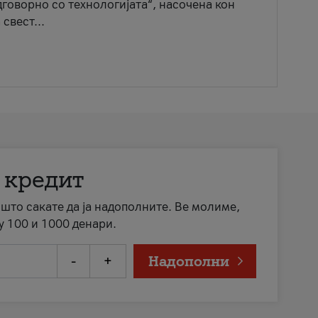
говорно со технологијата“, насочена кон
свест...
 кредит
а што сакате да ја надополните. Ве молиме,
у 100 и 1000 денари.
-
+
Надополни