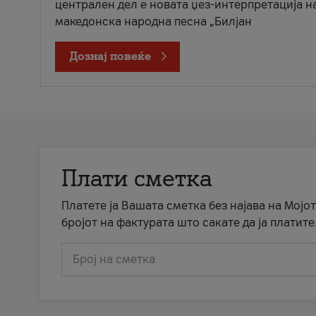
централен дел е новата џез-интерпретација н
македонска народна песна „Билјан
Дознај повеќе
Плати сметка
Платете ја Вашата сметка без најава на Мојот
бројот на фактурата што сакате да ја платите
Број на сметка