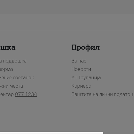
ршка
Профил
за поддршка
За нас
форма
Новости
изнис состанок
А1 Групација
жни места
Кариера
центар
077 1234
Заштита на лични податоц