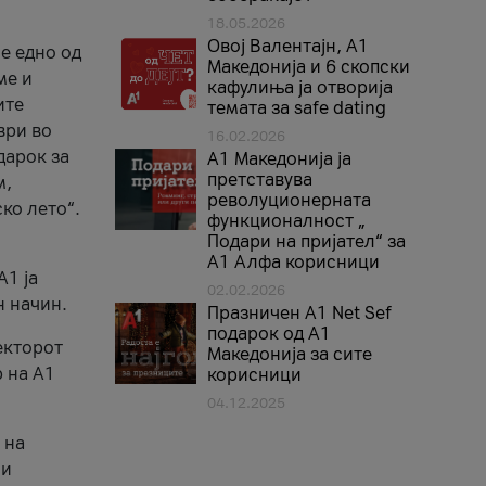
18.05.2026
Овој Валентајн, A1
е едно од
Македонија и 6 скопски
ме и
кафулиња ја отворија
ите
темата за safe dating
ври во
16.02.2026
дарок за
А1 Македонија ја
претставува
м,
револуционерната
ко лето“.
функционалност „
Подари на пријател“ за
А1 Алфа корисници
A1 ја
02.02.2026
н начин.
Празничен A1 Net Sеf
подарок од А1
екторот
Македонија за сите
 на A1
корисници
04.12.2025
 на
 и