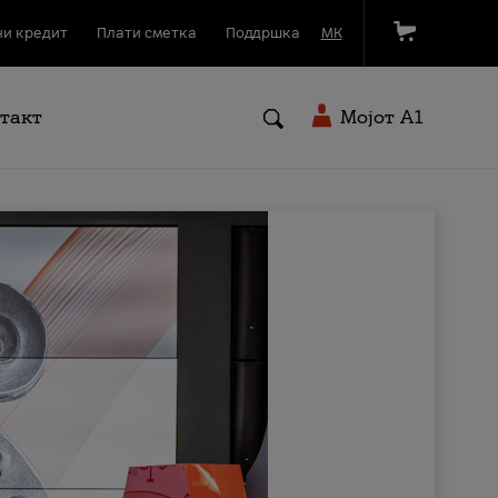
и кредит
Плати сметка
Поддршка
МК
такт
Мојот A1