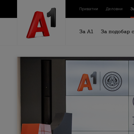
Приватни
Деловни
З
За А1
За подобар 