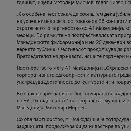
години“, изјави Методија Мирчев, главен изврше
„Со особена чест сакам да соопштам дека јубиле
најуспешните досега, со повеќе од 36 концерти 
стратегиското партнерство со А1 Македонија, к
месеци. Во рамките на постфестивалската прогр
Македонската филхармонија и на 20 декември во
верната публика. Фестивалот продолжува да рас
Претседателот на државата, нашите партнери и с
Партнерството меѓу A1 Македонија и „Охридско 
корпоративната одговорност и културната традиц
унапредува достапноста до културата и ги поврз
Во знак на признание за континуираната поддрш
на НУ „Охридско лето“ на овој настан му врачи
Македонија, Методија Мирчев.
Со ова партнерство, A1 Македонија ја потврдува
заедницата, продолжувајќи да инвестира во уни