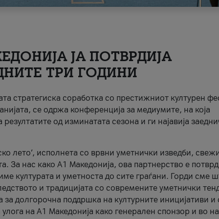
ЕДОНИЈА ЈА ПОТВРДИЈА
ДНИТЕ ТРИ ГОДИНИ
ната стратегиска соработка со престижниот културен ф
анијата, се одржа конференција за медиумите, на која
 резултатите од изминатата сезона и ги најавија заедн
ко лето’, исполнета со врвни уметнички изведби, свеж
а. За нас како A1 Македонија, ова партнерство е потврд
име културата и уметноста до сите граѓани. Горди сме 
ледството и традицијата со современите уметнички тен
а за долгорочна поддршка на културните иницијативи и 
 улога на A1 Македонија како генерален спонзор и во н