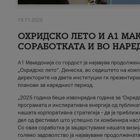
19.11.2025
ОХРИДСКО ЛЕТО И A1 МАК
СОРАБОТКАТА И ВО НАРЕ
A1 Македонија со гордост ја најавува продолже
„Охридско лето“. Денеска, во седиштето на комп
директорите на двете институции ги презентираа
планови за наредниот период.
„2025 година беше извонредна година за ‘Охридс
програмата и инспиративна енергија од публикат
нашата корпоративна стратегија – да ја приближ
дел од фестивал што успешно ги комбинира нас
Со оваа соработка ја зацврстуваме нашата визиј
големо задоволство ја најавуваме продолжената