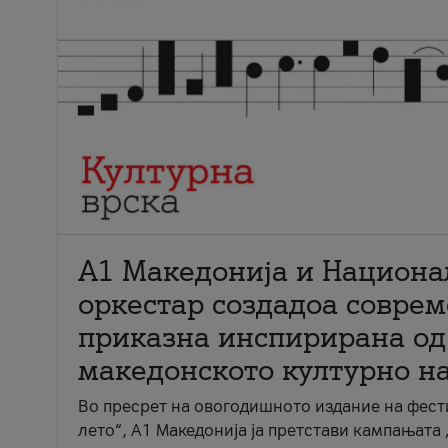
А1 Македонија и Национа
оркестар создадоа совре
приказна инспирирана од
македонското културно н
Во пресрет на овогодишното издание на фест
лето“, А1 Македонија ја претстави кампањата 