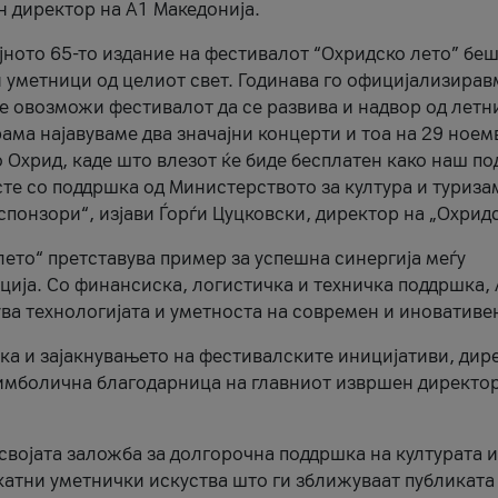
н директор на A1 Македонија.
јното 65-то издание на фестивалот “Охридско лето” беш
и уметници од целиот свет. Годинава го официјализирав
ое овозможи фестивалот да се развива и надвор од летн
ама најавуваме два значајни концерти и тоа на 29 ноем
 Охрид, каде што влезот ќе биде бесплатен како наш по
те со поддршка од Министерството за култура и туриза
понзори“, изјави Ѓорѓи Цуцковски, директор на „Охридс
лето“ претставува пример за успешна синергија меѓу
ија. Со финансиска, логистичка и техничка поддршка, 
ува технологијата и уметноста на современ и иновативе
ка и зајакнувањето на фестивалските иницијативи, дир
 симболична благодарница на главниот извршен директор
 својата заложба за долгорочна поддршка на културата и
катни уметнички искуства што ги зближуваат публиката