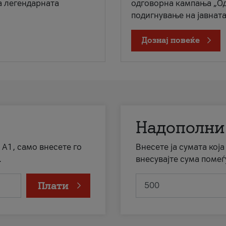
а легендарната
одговорна кампања „Од
подигнување на јавната 
Дознај повеќе
Надополни
 А1, само внесете го
Внесете ја сумата кој
.
внесувајте сума помеѓ
Плати