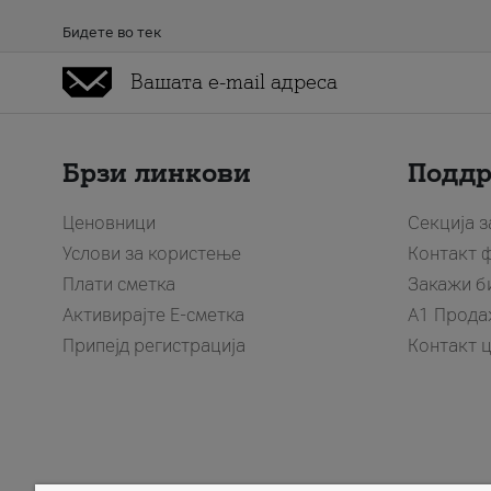
Бидете во тек
Брзи линкови
Подд
Ценовници
Секција 
Услови за користење
Контакт 
Плати сметка
Закажи б
Активирајте Е-сметка
A1 Прода
Припејд регистрација
Контакт 