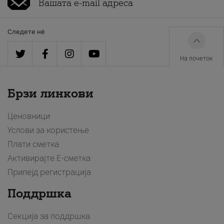
Следете нè
На почеток
Брзи линкови
Ценовници
Услови за користење
Плати сметка
Активирајте Е-сметка
Припејд регистрација
Поддршка
Секција за поддршка