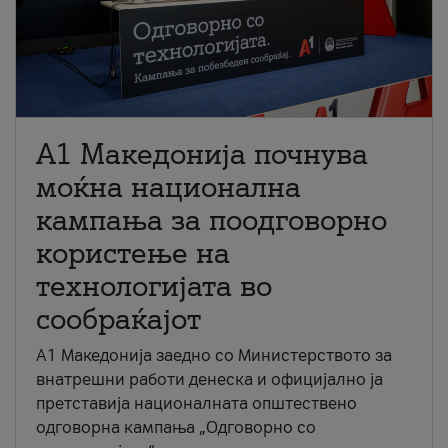
A1 Македонија почнува
моќна национална
кампања за поодговорно
користење на
технологијата во
сообраќајот
A1 Македонија заедно со Министерството за
внатрешни работи денеска и официјално ја
претставија националната општествено
одговорна кампања „Одговорно со