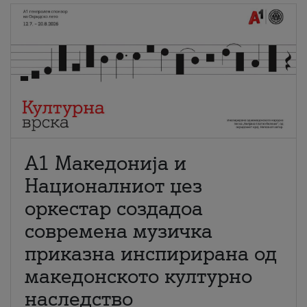
А1 Македонија и
Националниот џез
оркестар создадоа
современа музичка
приказна инспирирана од
македонското културно
наследство