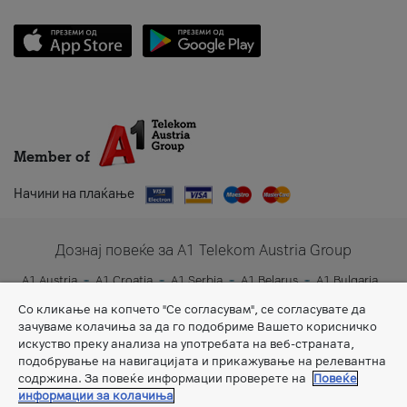
Member of
Начини на плаќање
Дознај повеќе за A1 Telekom Austria Group
A1 Austria
A1 Croatia
A1 Serbia
A1 Belarus
A1 Bulgaria
A1 Slovenia
A1 Digital
Со кликање на копчето "Се согласувам", се согласувате да
зачуваме колачиња за да го подобриме Вашето корисничко
искуство преку анализа на употребата на веб-страната,
подобрување на навигацијата и прикажување на релевантна
содржина. За повеќе информации проверете на
Повеќе
информации за колачиња