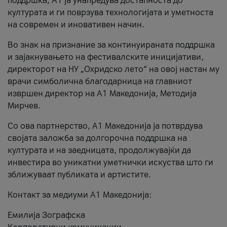
поддршка, A1 ја унапредува достапноста до
културата и ги поврзува технологијата и уметноста
на современ и иновативен начин.
Во знак на признание за континуираната поддршка
и зајакнувањето на фестивалските иницијативи,
директорот на НУ „Охридско лето“ на овој настан му
врачи симболична благодарница на главниот
извршен директор на A1 Македонија, Методија
Мирчев.
Со ова партнерство, A1 Македонија ја потврдува
својата заложба за долгорочна поддршка на
културата и на заедницата, продолжувајќи да
инвестира во уникатни уметнички искуства што ги
зближуваат публиката и артистите.
Контакт за медиуми А1 Македонија:
Емилија Зографска