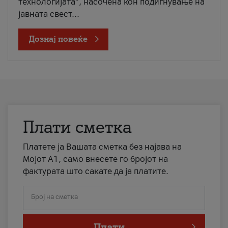
технологијата“, насочена кон подигнување на
јавната свест...
Дознај повеќе
Плати сметка
Платете ја Вашата сметка без најава на
Мојот А1, само внесете го бројот на
фактурата што сакате да ја платите.
Број на сметка
Плати