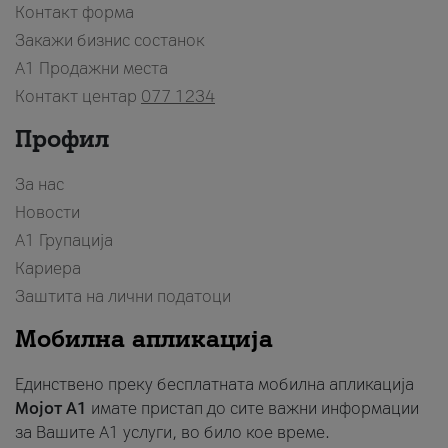
Контакт форма
Закажи бизнис состанок
A1 Продажни места
Контакт центар
077 1234
Профил
За нас
Новости
А1 Групација
Кариера
Заштита на лични податоци
Мобилна апликација
Единствено преку бесплатната мобилна апликација
Мојот A1
имате пристап до сите важни информации
за Вашите A1 услуги, во било кое време.