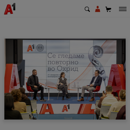
МК
EN
SQ
Приватни
Деловни
Поддршка
Надополни кредит
Плати сметка