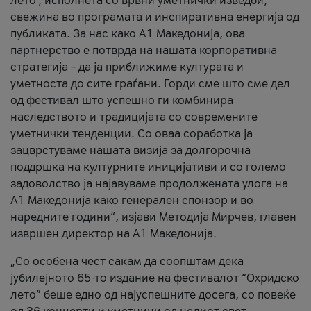
лето’, исполнета со врвни уметнички изведби,
свежина во програмата и инспиративна енергија од
публиката. За нас како A1 Македонија, ова
партнерство е потврда на нашата корпоративна
стратегија – да ја приближиме културата и
уметноста до сите граѓани. Горди сме што сме дел
од фестивал што успешно ги комбинира
наследството и традицијата со современите
уметнички тенденции. Со оваа соработка ја
зацврстуваме нашата визија за долгорочна
поддршка на културните иницијативи и со големо
задоволство ја најавуваме продолжената улога на
A1 Македонија како генерален спонзор и во
наредните години“, изјави Методија Мирчев, главен
извршен директор на A1 Македонија.
„Со особена чест сакам да соопштам дека
јубилејното 65-то издание на фестивалот “Охридско
лето” беше едно од најуспешните досега, со повеќе