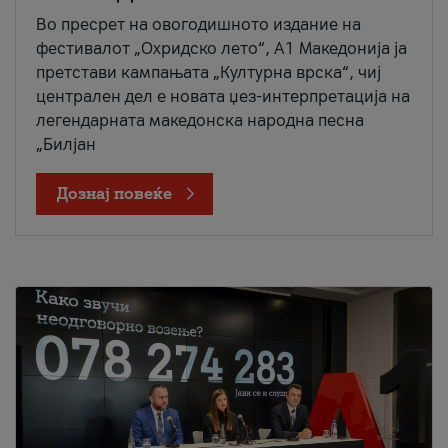
Во пресрет на овогодишното издание на
фестивалот „Охридско лето“, А1 Македонија ја
претстави кампањата „Културна врска“, чиј
централен дел е новата џез-интерпретација на
легендарната македонска народна песна
„Билјан
Дознај повеќе