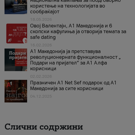
национална кампања за поодговорно
користење на технологијата во
сообраќајот
18.05.2026
Овој Валентајн, A1 Македонија и 6
скопски кафулиња ја отворија темата за
safe dating
16.02.2026
А1 Македонија ја претставува
револуционерната функционалност „
Подари на пријател“ за А1 Алфа
корисници
02.02.2026
Празничен A1 Net Sеf подарок од А1
Македонија за сите корисници
04.12.2025
Слични содржини