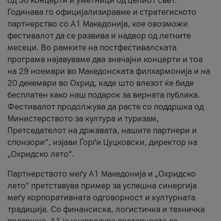
од 36 концерти и уметници од целиот свет.
Годинава го официјализиравме и стратегиското
партнерство со А1 Македонија, кое овозможи
фестивалот да се развива и надвор од летните
месеци. Во рамките на постфестивалската
програма најавуваме два значајни концерти и тоа
на 29 ноември во Македонската филхармонија и на
20 декември во Охрид, каде што влезот ќе биде
бесплатен како наш подарок за верната публика.
Фестивалот продолжува да расте со поддршка од
Министерството за култура и туризам,
Претседателот на државата, нашите партнери и
спонзори“, изјави Ѓорѓи Цуцковски, директор на
„Охридско лето“.
Партнерството меѓу A1 Македонија и „Охридско
лето“ претставува пример за успешна синергија
меѓу корпоративната одговорност и културната
традиција. Со финансиска, логистичка и техничка