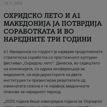
19.11.2025
За нас
ОХРИДСКО ЛЕТО И A1
#ПодобарОнлајн
МАКЕДОНИЈА ЈА ПОТВРДИЈА
СОРАБОТКАТА И ВО
НАРЕДНИТЕ ТРИ ГОДИНИ
A1 Македонија со гордост ја најавува продолжената
стратегиска соработка со престижниот културен
фестивал „Охридско лето“. Денеска, во седиштето
на компанијата, се одржа конференција за
медиумите, на која директорите на двете
институции ги презентираа резултатите од
изминатата сезона и ги најавија заедничките
планови за наредниот период.
„2025 година беше извонредна година за ‘Охридско