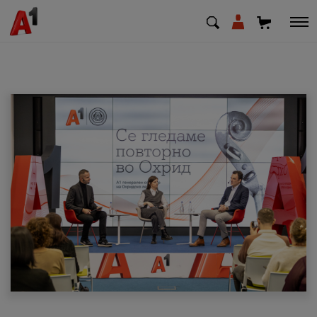
МК
EN
SQ
Приватни
Деловни
Поддршка
Надополни кредит
Плати сметка