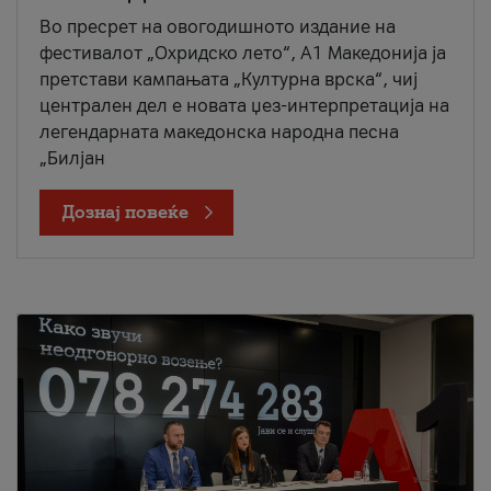
Во пресрет на овогодишното издание на
фестивалот „Охридско лето“, А1 Македонија ја
претстави кампањата „Културна врска“, чиј
централен дел е новата џез-интерпретација на
легендарната македонска народна песна
„Билјан
Дознај повеќе