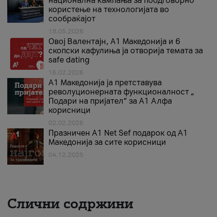
национална кампања за поодговорно
користење на технологијата во
сообраќајот
18.05.2026
Овој Валентајн, A1 Македонија и 6
скопски кафулиња ја отворија темата за
safe dating
16.02.2026
А1 Македонија ја претставува
револуционерната функционалност „
Подари на пријател“ за А1 Алфа
корисници
02.02.2026
Празничен A1 Net Sеf подарок од А1
Македонија за сите корисници
04.12.2025
Слични содржини