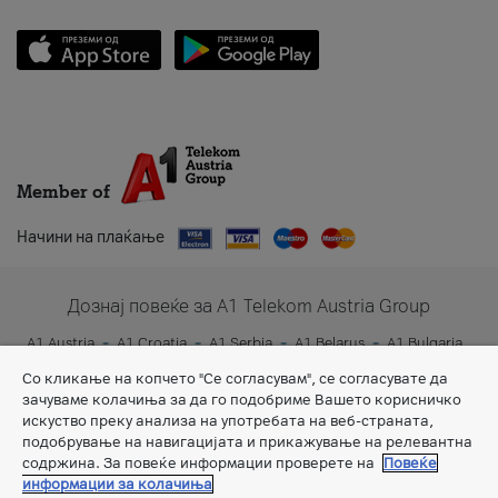
Member of
Начини на плаќање
Дознај повеќе за A1 Telekom Austria Group
A1 Austria
A1 Croatia
A1 Serbia
A1 Belarus
A1 Bulgaria
A1 Slovenia
A1 Digital
Со кликање на копчето "Се согласувам", се согласувате да
зачуваме колачиња за да го подобриме Вашето корисничко
искуство преку анализа на употребата на веб-страната,
подобрување на навигацијата и прикажување на релевантна
содржина. За повеќе информации проверете на
Повеќе
информации за колачиња