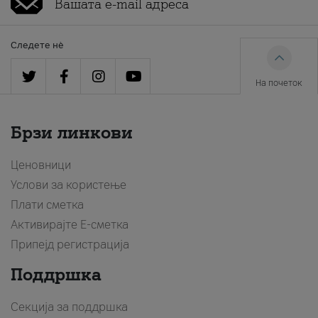
Следете нè
На почеток
Брзи линкови
Ценовници
Услови за користење
Плати сметка
Активирајте Е-сметка
Припејд регистрација
Поддршка
Секција за поддршка