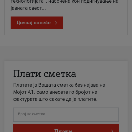
технологијата“, насочена кон подигнување на
јавната свест...
Дознај повеќе
Плати сметка
Платете ја Вашата сметка без најава на
Мојот А1, само внесете го бројот на
фактурата што сакате да ја платите.
Број на сметка
Плати