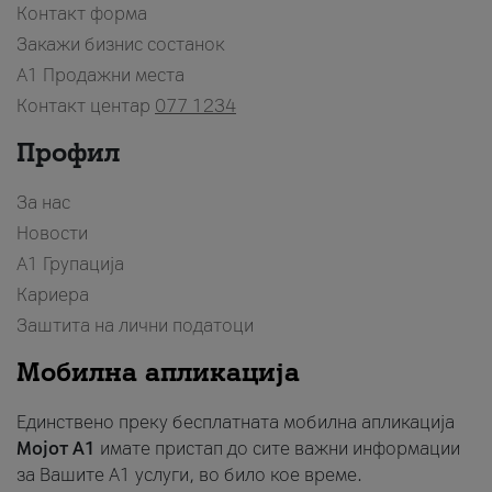
Контакт форма
Закажи бизнис состанок
A1 Продажни места
Контакт центар
077 1234
Профил
За нас
Новости
А1 Групација
Кариера
Заштита на лични податоци
Мобилна апликација
Единствено преку бесплатната мобилна апликација
Мојот A1
имате пристап до сите важни информации
за Вашите A1 услуги, во било кое време.