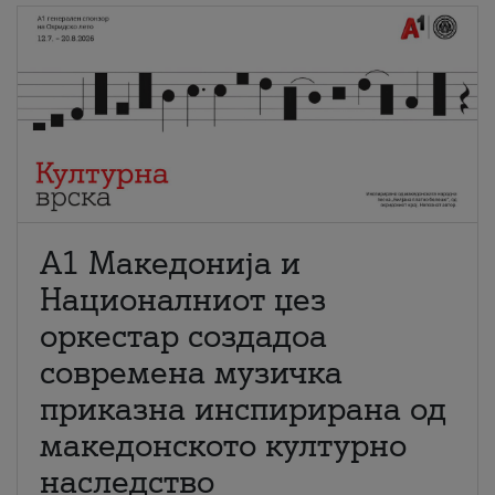
А1 Македонија и
Националниот џез
оркестар создадоа
современа музичка
приказна инспирирана од
македонското културно
наследство