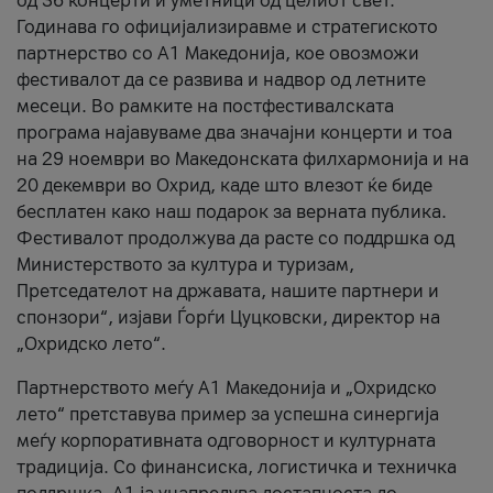
од 36 концерти и уметници од целиот свет.
Годинава го официјализиравме и стратегиското
партнерство со А1 Македонија, кое овозможи
фестивалот да се развива и надвор од летните
месеци. Во рамките на постфестивалската
програма најавуваме два значајни концерти и тоа
на 29 ноември во Македонската филхармонија и на
20 декември во Охрид, каде што влезот ќе биде
бесплатен како наш подарок за верната публика.
Фестивалот продолжува да расте со поддршка од
Министерството за култура и туризам,
Претседателот на државата, нашите партнери и
спонзори“, изјави Ѓорѓи Цуцковски, директор на
„Охридско лето“.
Партнерството меѓу A1 Македонија и „Охридско
лето“ претставува пример за успешна синергија
меѓу корпоративната одговорност и културната
традиција. Со финансиска, логистичка и техничка