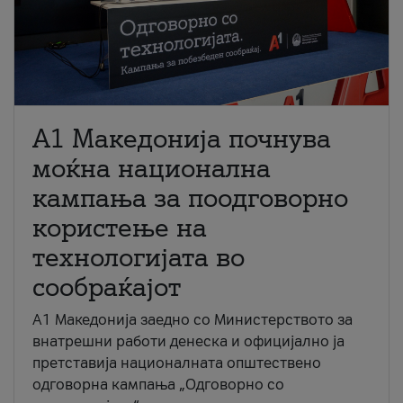
A1 Македонија почнува
моќна национална
кампања за поодговорно
користење на
технологијата во
сообраќајот
A1 Македонија заедно со Министерството за
внатрешни работи денеска и официјално ја
претставија националната општествено
одговорна кампања „Одговорно со