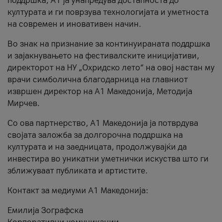
поддршка, A1 ја унапредува достапноста до
културата и ги поврзува технологијата и уметноста
на современ и иновативен начин.
Во знак на признание за континуираната поддршка
и зајакнувањето на фестивалските иницијативи,
директорот на НУ „Охридско лето“ на овој настан му
врачи симболична благодарница на главниот
извршен директор на A1 Македонија, Методија
Мирчев.
Со ова партнерство, A1 Македонија ја потврдува
својата заложба за долгорочна поддршка на
културата и на заедницата, продолжувајќи да
инвестира во уникатни уметнички искуства што ги
зближуваат публиката и артистите.
Контакт за медиуми А1 Македонија:
Емилија Зографска