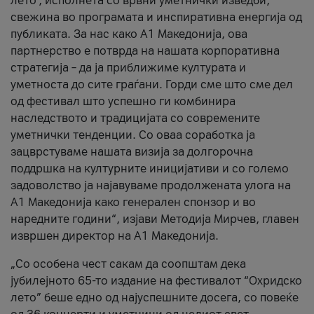
лето’, исполнета со врвни уметнички изведби,
свежина во програмата и инспиративна енергија од
публиката. За нас како A1 Македонија, ова
партнерство е потврда на нашата корпоративна
стратегија – да ја приближиме културата и
уметноста до сите граѓани. Горди сме што сме дел
од фестивал што успешно ги комбинира
наследството и традицијата со современите
уметнички тенденции. Со оваа соработка ја
зацврстуваме нашата визија за долгорочна
поддршка на културните иницијативи и со големо
задоволство ја најавуваме продолжената улога на
A1 Македонија како генерален спонзор и во
наредните години“, изјави Методија Мирчев, главен
извршен директор на A1 Македонија.
„Со особена чест сакам да соопштам дека
јубилејното 65-то издание на фестивалот “Охридско
лето” беше едно од најуспешните досега, со повеќе