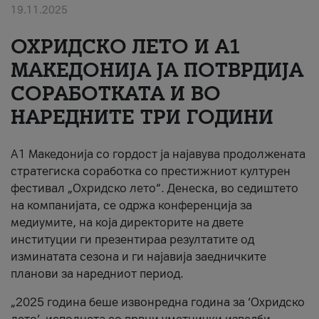
19.11.2025
За нас
ОХРИДСКО ЛЕТО И A1
#ПодобарОнлајн
МАКЕДОНИЈА ЈА ПОТВРДИЈА
СОРАБОТКАТА И ВО
НАРЕДНИТЕ ТРИ ГОДИНИ
A1 Македонија со гордост ја најавува продолжената
стратегиска соработка со престижниот културен
фестивал „Охридско лето“. Денеска, во седиштето
на компанијата, се одржа конференција за
медиумите, на која директорите на двете
институции ги презентираа резултатите од
изминатата сезона и ги најавија заедничките
планови за наредниот период.
„2025 година беше извонредна година за ‘Охридско