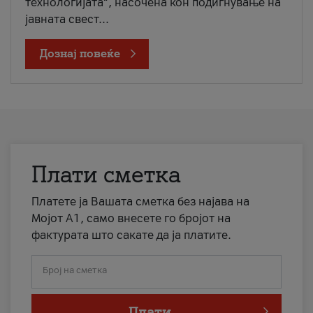
технологијата“, насочена кон подигнување на
јавната свест...
Дознај повеќе
Плати сметка
Платете ја Вашата сметка без најава на
Мојот А1, само внесете го бројот на
фактурата што сакате да ја платите.
Број на сметка
Плати