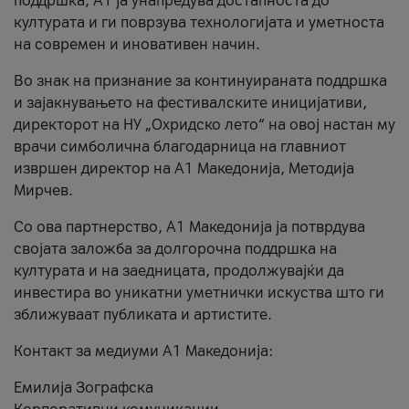
поддршка, A1 ја унапредува достапноста до
културата и ги поврзува технологијата и уметноста
на современ и иновативен начин.
Во знак на признание за континуираната поддршка
и зајакнувањето на фестивалските иницијативи,
директорот на НУ „Охридско лето“ на овој настан му
врачи симболична благодарница на главниот
извршен директор на A1 Македонија, Методија
Мирчев.
Со ова партнерство, A1 Македонија ја потврдува
својата заложба за долгорочна поддршка на
културата и на заедницата, продолжувајќи да
инвестира во уникатни уметнички искуства што ги
зближуваат публиката и артистите.
Контакт за медиуми А1 Македонија:
Емилија Зографска