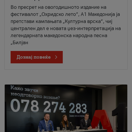
Во пресрет на овогодишното издание на
фестивалот „Охридско лето“, А1 Македонија ја
претстави кампањата „Културна врска“, чиј
централен дел е новата џез-интерпретација на
легендарната македонска народна песна
„Билјан
Дознај повеќе