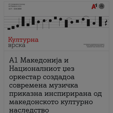
А1 Македонија и
Националниот џез
оркестар создадоа
современа музичка
приказна инспирирана од
македонското културно
наследство