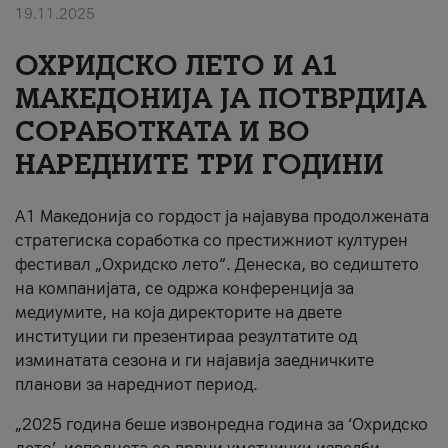
19.11.2025
За нас
ОХРИДСКО ЛЕТО И A1
#ПодобарОнлајн
МАКЕДОНИЈА ЈА ПОТВРДИЈА
СОРАБОТКАТА И ВО
НАРЕДНИТЕ ТРИ ГОДИНИ
A1 Македонија со гордост ја најавува продолжената
стратегиска соработка со престижниот културен
фестивал „Охридско лето“. Денеска, во седиштето
на компанијата, се одржа конференција за
медиумите, на која директорите на двете
институции ги презентираа резултатите од
изминатата сезона и ги најавија заедничките
планови за наредниот период.
„2025 година беше извонредна година за ‘Охридско