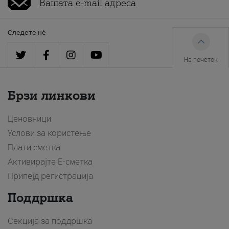
Следете нè
На почеток
Брзи линкови
Ценовници
Услови за користење
Плати сметка
Активирајте Е-сметка
Припејд регистрација
Поддршка
Секција за поддршка