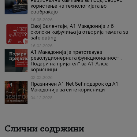
национална кампања за поодговорно
користење на технологијата во
сообраќајот
18.05.2026
Овој Валентајн, A1 Македонија и 6
скопски кафулиња ја отворија темата за
safe dating
16.02.2026
А1 Македонија ја претставува
револуционерната функционалност „
Подари на пријател“ за А1 Алфа
корисници
02.02.2026
Празничен A1 Net Sеf подарок од А1
Македонија за сите корисници
04.12.2025
Слични содржини