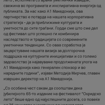
лето’, исполнета со врвни уметнички изведби,
свежина во програмата и инспиративна енергија од
публиката. За нас како A1 Македонија, ова
партнерство е потврда на нашата корпоративна
стратегија – да ја приближиме културата и
уметноста до сите граѓани. Горди сме што сме дел
од фестивал што успешно ги комбинира
наследството и традицијата со современите
уметнички тенденции. Со оваа соработка ја
зацврстуваме нашата визија за долгорочна
поддршка на културните иницијативи и со големо
задоволство ја најавуваме продолжената улога на
A1 Македонија како генерален спонзор и во
наредните години“, изјави Методија Мирчев, главен
извршен директор на A1 Македонија.
„Со особена чест сакам да соопштам дека
јубилејното 65-то издание на фестивалот “Охридско
лето” беше едно од најуспешните досега, со повеќе