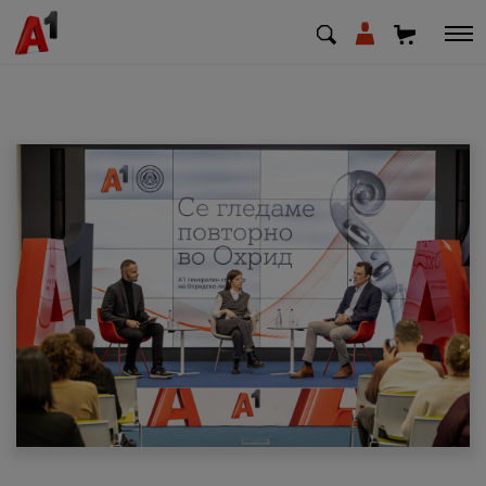
МК
EN
SQ
Приватни
Деловни
Поддршка
Надополни кредит
Плати сметка