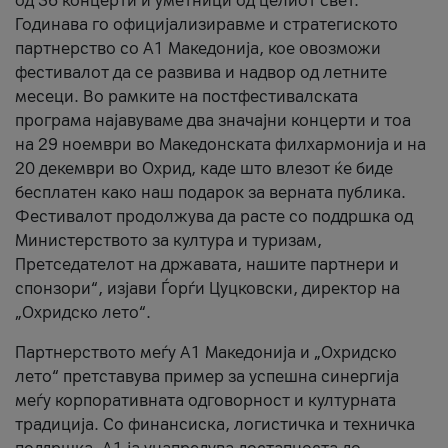
од 36 концерти и уметници од целиот свет.
Годинава го официјализиравме и стратегиското
партнерство со А1 Македонија, кое овозможи
фестивалот да се развива и надвор од летните
месеци. Во рамките на постфестивалската
програма најавуваме два значајни концерти и тоа
на 29 ноември во Македонската филхармонија и на
20 декември во Охрид, каде што влезот ќе биде
бесплатен како наш подарок за верната публика.
Фестивалот продолжува да расте со поддршка од
Министерството за култура и туризам,
Претседателот на државата, нашите партнери и
спонзори“, изјави Ѓорѓи Цуцковски, директор на
„Охридско лето“.
Партнерството меѓу A1 Македонија и „Охридско
лето“ претставува пример за успешна синергија
меѓу корпоративната одговорност и културната
традиција. Со финансиска, логистичка и техничка