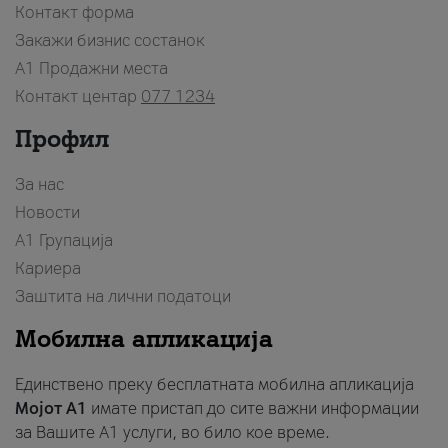
Контакт форма
Закажи бизнис состанок
A1 Продажни места
Контакт центар
077 1234
Профил
За нас
Новости
А1 Групација
Кариера
Заштита на лични податоци
Мобилна апликација
Единствено преку бесплатната мобилна апликација
Мојот A1
имате пристап до сите важни информации
за Вашите A1 услуги, во било кое време.