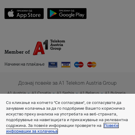
Member of
Начини на плаќање
Дознај повеќе за A1 Telekom Austria Group
A1 Austria
A1 Croatia
A1 Serbia
A1 Belarus
A1 Bulgaria
A1 Slovenia
A1 Digital
Со кликање на копчето "Се согласувам", се согласувате да
зачуваме колачиња за да го подобриме Вашето корисничко
искуство преку анализа на употребата на веб-страната,
подобрување на навигацијата и прикажување на релевантна
содржина. За повеќе информации проверете на
Повеќе
информации за колачиња