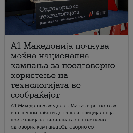
A1 Македонија почнува
моќна национална
кампања за поодговорно
користење на
технологијата во
сообраќајот
A1 Македонија заедно со Министерството за
внатрешни работи денеска и официјално ја
претставија националната општествено
одговорна кампања „Одговорно со