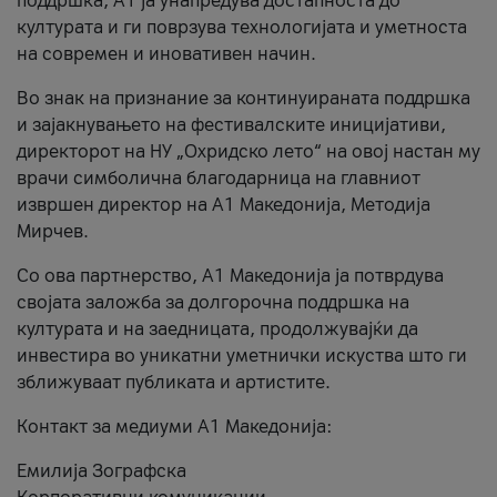
поддршка, A1 ја унапредува достапноста до
културата и ги поврзува технологијата и уметноста
на современ и иновативен начин.
Во знак на признание за континуираната поддршка
и зајакнувањето на фестивалските иницијативи,
директорот на НУ „Охридско лето“ на овој настан му
врачи симболична благодарница на главниот
извршен директор на A1 Македонија, Методија
Мирчев.
Со ова партнерство, A1 Македонија ја потврдува
својата заложба за долгорочна поддршка на
културата и на заедницата, продолжувајќи да
инвестира во уникатни уметнички искуства што ги
зближуваат публиката и артистите.
Контакт за медиуми А1 Македонија:
Емилија Зографска