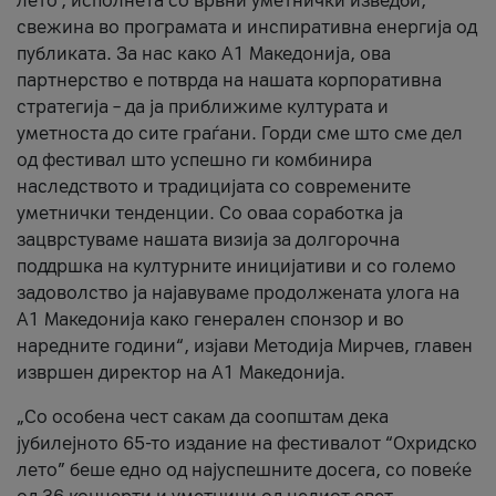
лето’, исполнета со врвни уметнички изведби,
свежина во програмата и инспиративна енергија од
публиката. За нас како A1 Македонија, ова
партнерство е потврда на нашата корпоративна
стратегија – да ја приближиме културата и
уметноста до сите граѓани. Горди сме што сме дел
од фестивал што успешно ги комбинира
наследството и традицијата со современите
уметнички тенденции. Со оваа соработка ја
зацврстуваме нашата визија за долгорочна
поддршка на културните иницијативи и со големо
задоволство ја најавуваме продолжената улога на
A1 Македонија како генерален спонзор и во
наредните години“, изјави Методија Мирчев, главен
извршен директор на A1 Македонија.
„Со особена чест сакам да соопштам дека
јубилејното 65-то издание на фестивалот “Охридско
лето” беше едно од најуспешните досега, со повеќе