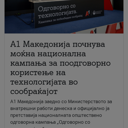
A1 Македонија почнува
моќна национална
кампања за поодговорно
користење на
технологијата во
сообраќајот
A1 Македонија заедно со Министерството за
внатрешни работи денеска и официјално ја
претставија националната општествено
одговорна кампања „Одговорно со