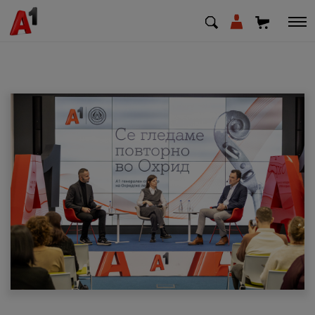
МК
EN
SQ
Приватни
Деловни
Поддршка
Надополни кредит
Плати сметка