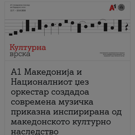
А1 Македонија и
Националниот џез
оркестар создадоа
современа музичка
приказна инспирирана од
македонското културно
наследство