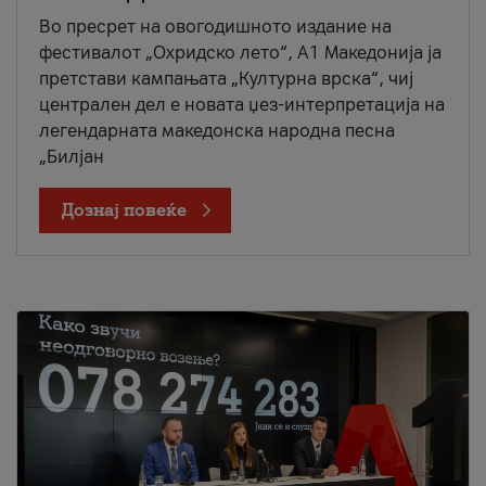
Во пресрет на овогодишното издание на
фестивалот „Охридско лето“, А1 Македонија ја
претстави кампањата „Културна врска“, чиј
централен дел е новата џез-интерпретација на
легендарната македонска народна песна
„Билјан
Дознај повеќе