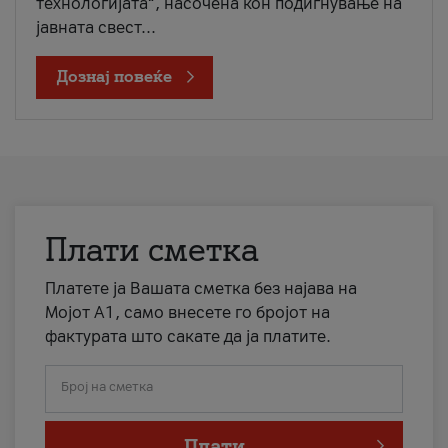
технологијата“, насочена кон подигнување на
јавната свест...
Дознај повеќе
Плати сметка
Платете ја Вашата сметка без најава на
Мојот А1, само внесете го бројот на
фактурата што сакате да ја платите.
Број на сметка
Плати