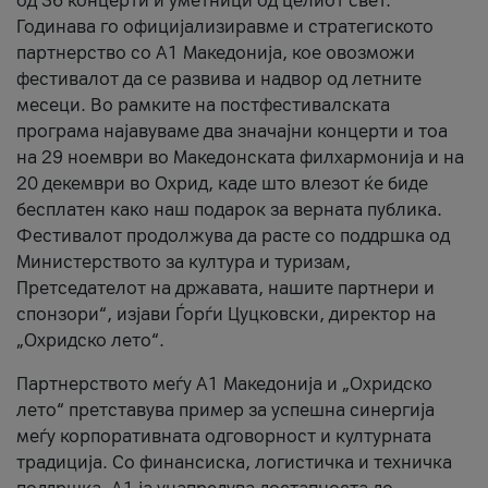
од 36 концерти и уметници од целиот свет.
Годинава го официјализиравме и стратегиското
партнерство со А1 Македонија, кое овозможи
фестивалот да се развива и надвор од летните
месеци. Во рамките на постфестивалската
програма најавуваме два значајни концерти и тоа
на 29 ноември во Македонската филхармонија и на
20 декември во Охрид, каде што влезот ќе биде
бесплатен како наш подарок за верната публика.
Фестивалот продолжува да расте со поддршка од
Министерството за култура и туризам,
Претседателот на државата, нашите партнери и
спонзори“, изјави Ѓорѓи Цуцковски, директор на
„Охридско лето“.
Партнерството меѓу A1 Македонија и „Охридско
лето“ претставува пример за успешна синергија
меѓу корпоративната одговорност и културната
традиција. Со финансиска, логистичка и техничка