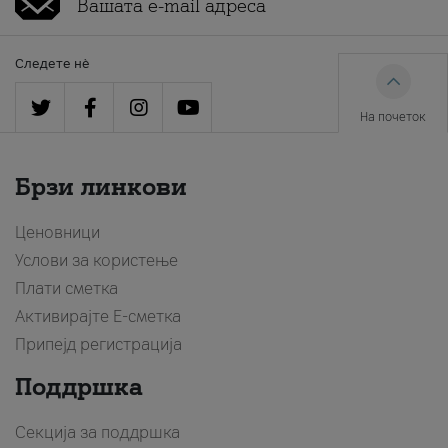
Следете нè
На почеток
Брзи линкови
Ценовници
Услови за користење
Плати сметка
Активирајте Е-сметка
Припејд регистрација
Поддршка
Секција за поддршка