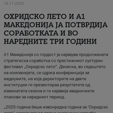
19.11.2025
За нас
ОХРИДСКО ЛЕТО И A1
#ПодобарОнлајн
МАКЕДОНИЈА ЈА ПОТВРДИЈА
СОРАБОТКАТА И ВО
НАРЕДНИТЕ ТРИ ГОДИНИ
A1 Македонија со гордост ја најавува продолжената
стратегиска соработка со престижниот културен
фестивал „Охридско лето“. Денеска, во седиштето
на компанијата, се одржа конференција за
медиумите, на која директорите на двете
институции ги презентираа резултатите од
изминатата сезона и ги најавија заедничките
планови за наредниот период.
„2025 година беше извонредна година за ‘Охридско