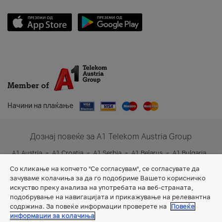
Member of
Начини на плаќање
Дознај повеќе за A1 Telekom Austria Group
A1 Austria
A1 Croatia
A1 Serbia
A1 Belarus
A1 Bulgaria
A1 Slovenia
A1 Digital
Со кликање на копчето "Се согласувам", се согласувате да
зачуваме колачиња за да го подобриме Вашето корисничко
искуство преку анализа на употребата на веб-страната,
подобрување на навигацијата и прикажување на релевантна
содржина. За повеќе информации проверете на
Повеќе
информации за колачиња