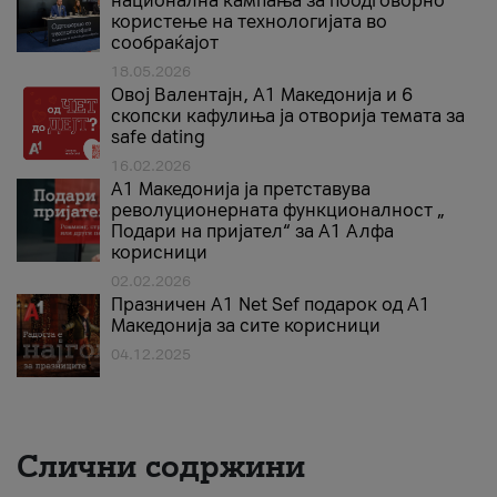
национална кампања за поодговорно
користење на технологијата во
сообраќајот
18.05.2026
Овој Валентајн, A1 Македонија и 6
скопски кафулиња ја отворија темата за
safe dating
16.02.2026
А1 Македонија ја претставува
револуционерната функционалност „
Подари на пријател“ за А1 Алфа
корисници
02.02.2026
Празничен A1 Net Sеf подарок од А1
Македонија за сите корисници
04.12.2025
Слични содржини