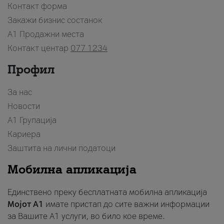
Контакт форма
Закажи бизнис состанок
A1 Продажни места
Контакт центар
077 1234
Профил
За нас
Новости
А1 Групација
Кариера
Заштита на лични податоци
Мобилна апликација
Единствено преку бесплатната мобилна апликација
Мојот A1
имате пристап до сите важни информации
за Вашите A1 услуги, во било кое време.