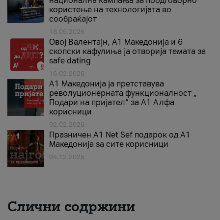
национална кампања за поодговорно
користење на технологијата во
сообраќајот
18.05.2026
Овој Валентајн, A1 Македонија и 6
скопски кафулиња ја отворија темата за
safe dating
16.02.2026
А1 Македонија ја претставува
револуционерната функционалност „
Подари на пријател“ за А1 Алфа
корисници
02.02.2026
Празничен A1 Net Sеf подарок од А1
Македонија за сите корисници
04.12.2025
Слични содржини