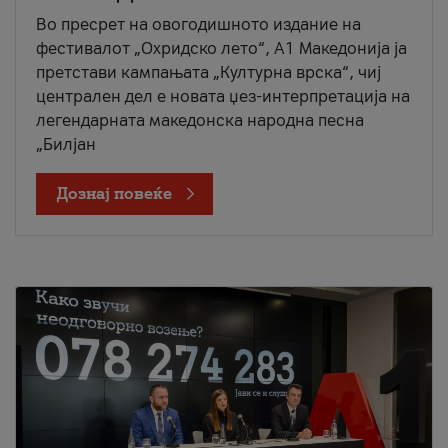
Во пресрет на овогодишното издание на
фестивалот „Охридско лето“, А1 Македонија ја
претстави кампањата „Културна врска“, чиј
централен дел е новата џез-интерпретација на
легендарната македонска народна песна
„Билјан
Дознај повеќе