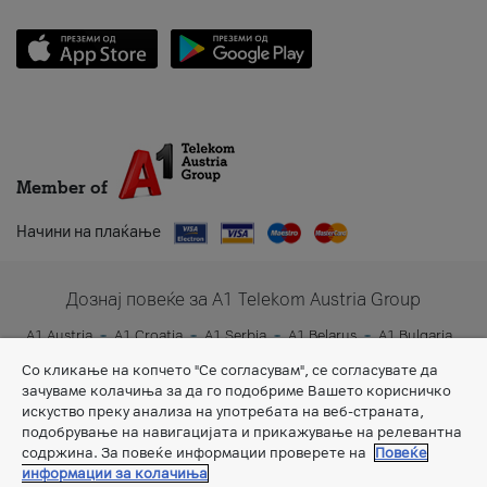
Member of
Начини на плаќање
Дознај повеќе за A1 Telekom Austria Group
A1 Austria
A1 Croatia
A1 Serbia
A1 Belarus
A1 Bulgaria
A1 Slovenia
A1 Digital
Со кликање на копчето "Се согласувам", се согласувате да
зачуваме колачиња за да го подобриме Вашето корисничко
искуство преку анализа на употребата на веб-страната,
подобрување на навигацијата и прикажување на релевантна
содржина. За повеќе информации проверете на
Повеќе
информации за колачиња