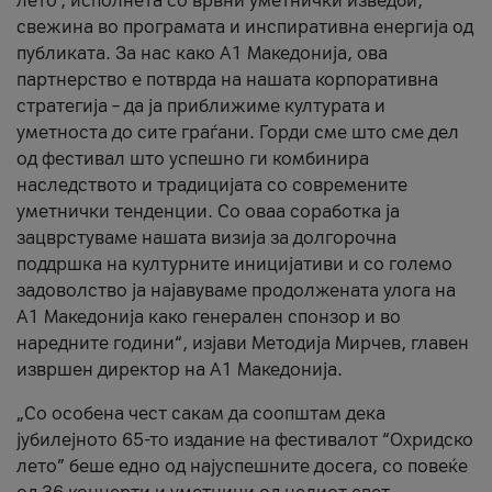
лето’, исполнета со врвни уметнички изведби,
свежина во програмата и инспиративна енергија од
публиката. За нас како A1 Македонија, ова
партнерство е потврда на нашата корпоративна
стратегија – да ја приближиме културата и
уметноста до сите граѓани. Горди сме што сме дел
од фестивал што успешно ги комбинира
наследството и традицијата со современите
уметнички тенденции. Со оваа соработка ја
зацврстуваме нашата визија за долгорочна
поддршка на културните иницијативи и со големо
задоволство ја најавуваме продолжената улога на
A1 Македонија како генерален спонзор и во
наредните години“, изјави Методија Мирчев, главен
извршен директор на A1 Македонија.
„Со особена чест сакам да соопштам дека
јубилејното 65-то издание на фестивалот “Охридско
лето” беше едно од најуспешните досега, со повеќе