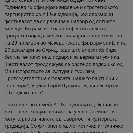
од 36 концерти и уметници од целиот свет.
Годинава го официјализиравме и стратегиското
партнерство со А1 Македонија, кое овозможи
фестивалот да се развива и надвор од летните
месеци. Во рамките на постфестивалската
програма најавуваме два значајни концерти и тоа
на 29 ноември во Македонската филхармонија и на
20 декември во Охрид, каде што влезот ќе биде
бесплатен како наш подарок за верната публика.
Фестивалот продолжува да расте со поддршка од
Министерството за култура и туризам,
Претседателот на државата, нашите партнери и
спонзори“, изјави Ѓорѓи Цуцковски, директор на
„Охридско лето“.
Партнерството меѓу A1 Македонија и „Охридско
лето“ претставува пример за успешна синергија
меѓу корпоративната одговорност и културната
традиција. Со финансиска, логистичка и техничка