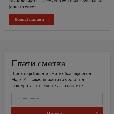
технологијата“, насочена кон подигнување на
јавната свест...
Дознај повеќе
Плати сметка
Платете ја Вашата сметка без најава на
Мојот А1, само внесете го бројот на
фактурата што сакате да ја платите.
Број на сметка
Плати