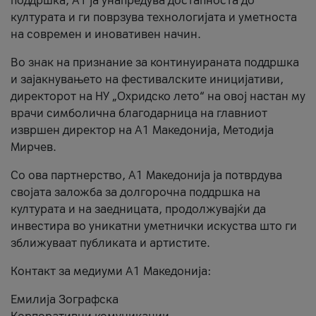
поддршка, A1 ја унапредува достапноста до
културата и ги поврзува технологијата и уметноста
на современ и иновативен начин.
Во знак на признание за континуираната поддршка
и зајакнувањето на фестивалските иницијативи,
директорот на НУ „Охридско лето“ на овој настан му
врачи симболична благодарница на главниот
извршен директор на A1 Македонија, Методија
Мирчев.
Со ова партнерство, A1 Македонија ја потврдува
својата заложба за долгорочна поддршка на
културата и на заедницата, продолжувајќи да
инвестира во уникатни уметнички искуства што ги
зближуваат публиката и артистите.
Контакт за медиуми А1 Македонија:
Емилија Зографска