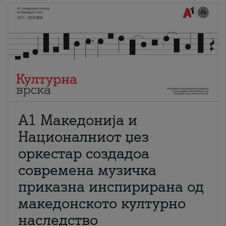
А1 Македонија и
Националниот џез
оркестар создадоа
современа музичка
приказна инспирирана од
македонското културно
наследство