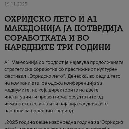
19.11.2025
За нас
ОХРИДСКО ЛЕТО И A1
#ПодобарОнлајн
МАКЕДОНИЈА ЈА ПОТВРДИЈА
СОРАБОТКАТА И ВО
НАРЕДНИТЕ ТРИ ГОДИНИ
A1 Македонија со гордост ја најавува продолжената
стратегиска соработка со престижниот културен
фестивал „Охридско лето“. Денеска, во седиштето
на компанијата, се одржа конференција за
медиумите, на која директорите на двете
институции ги презентираа резултатите од
изминатата сезона и ги најавија заедничките
планови за наредниот период.
„2025 година беше извонредна година за ‘Охридско