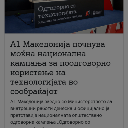
A1 Македонија почнува
моќна национална
кампања за поодговорно
користење на
технологијата во
сообраќајот
A1 Македонија заедно со Министерството за
внатрешни работи денеска и официјално ја
претставија националната општествено
одговорна кампања „Одговорно со