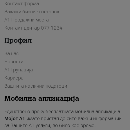
Контакт форма
Закажи бизнис состанок
A1 Продажни места
Контакт центар
077 1234
Профил
За нас
Новости
А1 Групација
Кариера
Заштита на лични податоци
Мобилна апликација
Единствено преку бесплатната мобилна апликација
Мојот A1
имате пристап до сите важни информации
за Вашите A1 услуги, во било кое време.