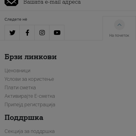
Следете нè
На почеток
Брзи линкови
Ценовници
Услови за користење
Плати сметка
Активирајте Е-сметка
Припејд регистрација
Поддршка
Секција за поддршка