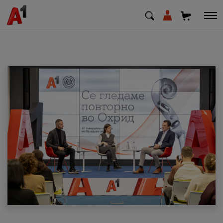
МК
EN
SQ
Приватни
Деловни
Поддршка
Надополни кредит
Плати сметка