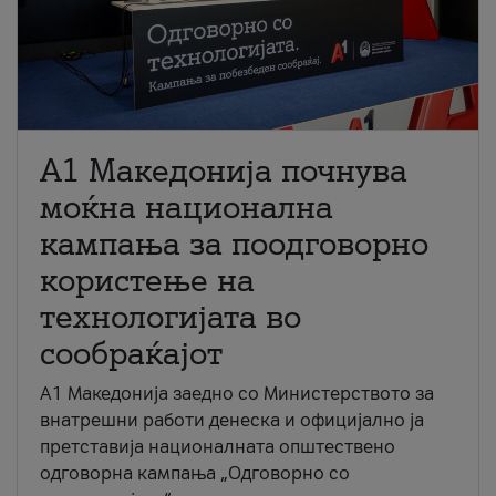
A1 Македонија почнува
моќна национална
кампања за поодговорно
користење на
технологијата во
сообраќајот
A1 Македонија заедно со Министерството за
внатрешни работи денеска и официјално ја
претставија националната општествено
одговорна кампања „Одговорно со