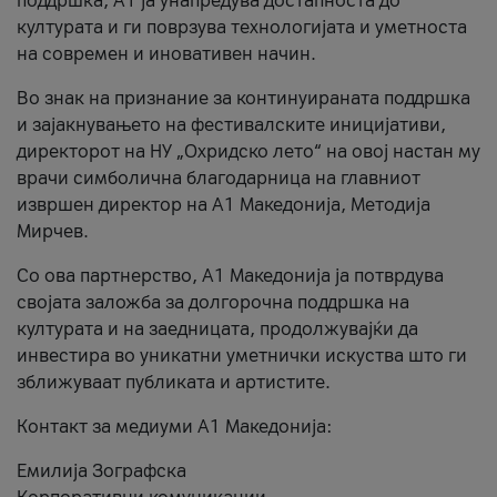
поддршка, A1 ја унапредува достапноста до
културата и ги поврзува технологијата и уметноста
на современ и иновативен начин.
Во знак на признание за континуираната поддршка
и зајакнувањето на фестивалските иницијативи,
директорот на НУ „Охридско лето“ на овој настан му
врачи симболична благодарница на главниот
извршен директор на A1 Македонија, Методија
Мирчев.
Со ова партнерство, A1 Македонија ја потврдува
својата заложба за долгорочна поддршка на
културата и на заедницата, продолжувајќи да
инвестира во уникатни уметнички искуства што ги
зближуваат публиката и артистите.
Контакт за медиуми А1 Македонија:
Емилија Зографска