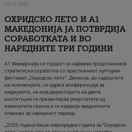
19.11.2025
За нас
ОХРИДСКО ЛЕТО И A1
#ПодобарОнлајн
МАКЕДОНИЈА ЈА ПОТВРДИЈА
СОРАБОТКАТА И ВО
НАРЕДНИТЕ ТРИ ГОДИНИ
A1 Македонија со гордост ја најавува продолжената
стратегиска соработка со престижниот културен
фестивал „Охридско лето“. Денеска, во седиштето
на компанијата, се одржа конференција за
медиумите, на која директорите на двете
институции ги презентираа резултатите од
изминатата сезона и ги најавија заедничките
планови за наредниот период.
„2025 година беше извонредна година за ‘Охридско