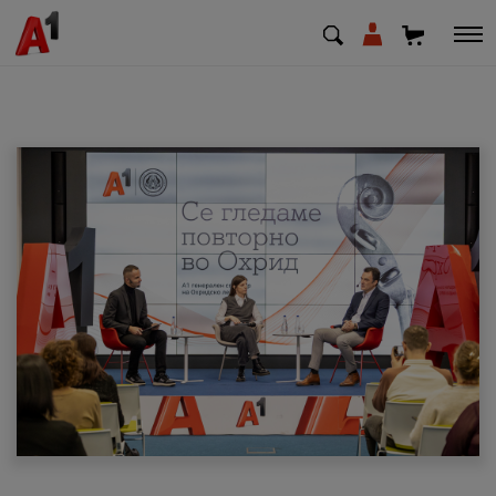
МК
EN
SQ
Приватни
Деловни
Поддршка
Надополни кредит
Плати сметка