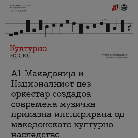
А1 Македонија и
Националниот џез
оркестар создадоа
современа музичка
приказна инспирирана од
македонското културно
наследство