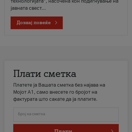
технологијата“, насочена кон подигнување на
јавната свест...
Дознај повеќе
Плати сметка
Платете ја Вашата сметка без најава на
Мојот А1, само внесете го бројот на
фактурата што сакате да ја платите.
Број на сметка
Плати