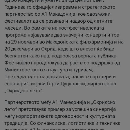
од 36 концерти и уметници од целиот свет.
Годинава го официјализиравме и стратегиското
партнерство со А1 Македонија, кое овозможи
фестивалот да се развива и надвор од летните
месеци. Во рамките на постфестивалската
програма најавуваме два значајни концерти и тоа
на 29 ноември во Македонската филхармонија и на
20 декември во Охрид, каде што влезот ќе биде
бесплатен како наш подарок за верната публика.
Фестивалот продолжува да расте со поддршка од
Министерството за култура и туризам,
Претседателот на државата, нашите партнери и
спонзори“, изјави Ѓорѓи Цуцковски, директор на
„Охридско лето“.
Партнерството меѓу A1 Македонија и „Охридско
лето“ претставува пример за успешна синергија
меѓу корпоративната одговорност и културната
традиција. Со финансиска, логистичка и техничка