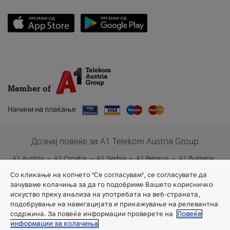
Member of
Начини на плаќање
Дознај повеќе за A1 Telekom Austria Group
A1 Austria
A1 Croatia
A1 Serbia
A1 Belarus
A1 Bulgaria
A1 Slovenia
A1 Digital
Со кликање на копчето "Се согласувам", се согласувате да
зачуваме колачиња за да го подобриме Вашето корисничко
искуство преку анализа на употребата на веб-страната,
подобрување на навигацијата и прикажување на релевантна
содржина. За повеќе информации проверете на
Повеќе
информации за колачиња