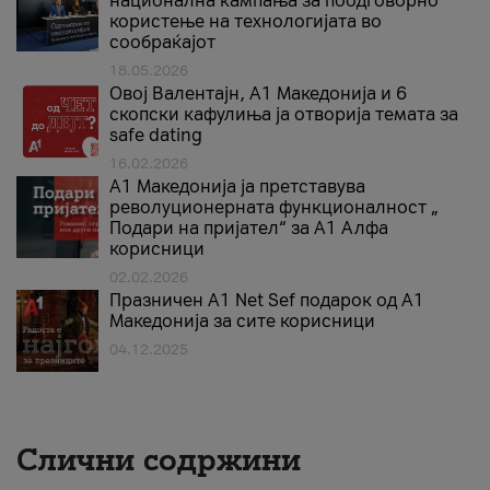
национална кампања за поодговорно
користење на технологијата во
сообраќајот
18.05.2026
Овој Валентајн, A1 Македонија и 6
скопски кафулиња ја отворија темата за
safe dating
16.02.2026
А1 Македонија ја претставува
револуционерната функционалност „
Подари на пријател“ за А1 Алфа
корисници
02.02.2026
Празничен A1 Net Sеf подарок од А1
Македонија за сите корисници
04.12.2025
Слични содржини