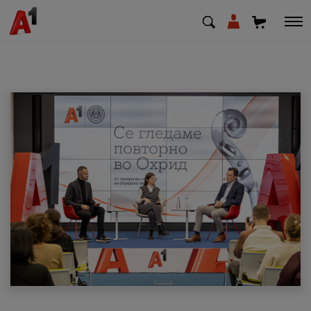
МК
EN
SQ
Приватни
Деловни
Поддршка
Надополни кредит
Плати сметка