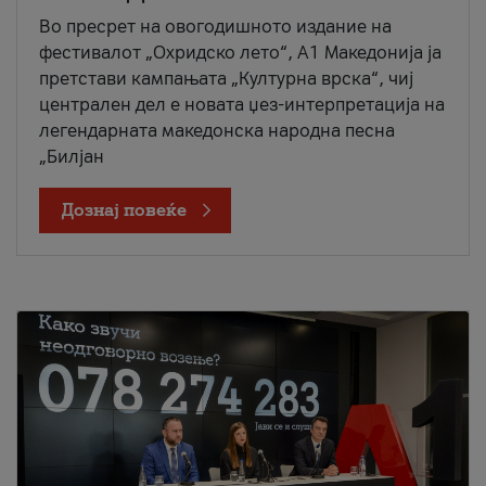
Во пресрет на овогодишното издание на
фестивалот „Охридско лето“, А1 Македонија ја
претстави кампањата „Културна врска“, чиј
централен дел е новата џез-интерпретација на
легендарната македонска народна песна
„Билјан
Дознај повеќе