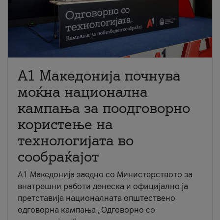
A1 Македонија почнува
моќна национална
кампања за поодговорно
користење на
технологијата во
сообраќајот
A1 Македонија заедно со Министерството за
внатрешни работи денеска и официјално ја
претставија националната општествено
одговорна кампања „Одговорно со