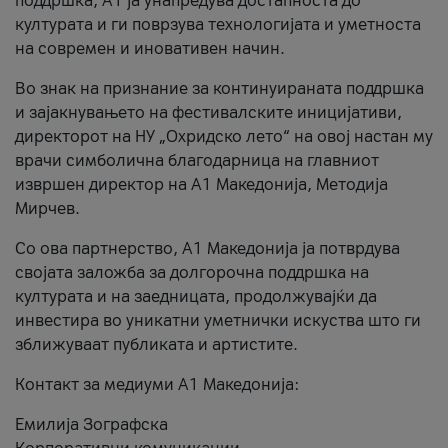
поддршка, A1 ја унапредува достапноста до
културата и ги поврзува технологијата и уметноста
на современ и иновативен начин.
Во знак на признание за континуираната поддршка
и зајакнувањето на фестивалските иницијативи,
директорот на НУ „Охридско лето“ на овој настан му
врачи симболична благодарница на главниот
извршен директор на A1 Македонија, Методија
Мирчев.
Со ова партнерство, A1 Македонија ја потврдува
својата заложба за долгорочна поддршка на
културата и на заедницата, продолжувајќи да
инвестира во уникатни уметнички искуства што ги
зближуваат публиката и артистите.
Контакт за медиуми А1 Македонија:
Емилија Зографска