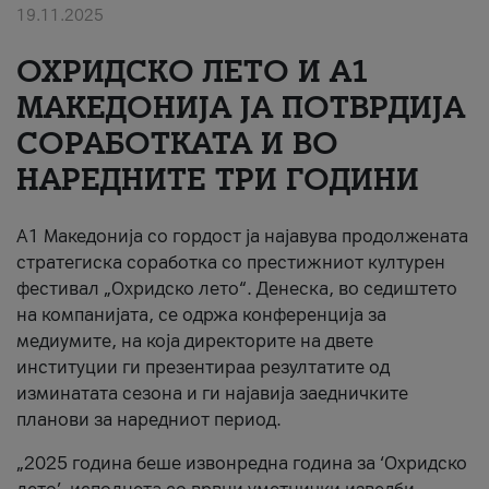
19.11.2025
За нас
ОХРИДСКО ЛЕТО И A1
#ПодобарОнлајн
МАКЕДОНИЈА ЈА ПОТВРДИЈА
СОРАБОТКАТА И ВО
НАРЕДНИТЕ ТРИ ГОДИНИ
A1 Македонија со гордост ја најавува продолжената
стратегиска соработка со престижниот културен
фестивал „Охридско лето“. Денеска, во седиштето
на компанијата, се одржа конференција за
медиумите, на која директорите на двете
институции ги презентираа резултатите од
изминатата сезона и ги најавија заедничките
планови за наредниот период.
„2025 година беше извонредна година за ‘Охридско