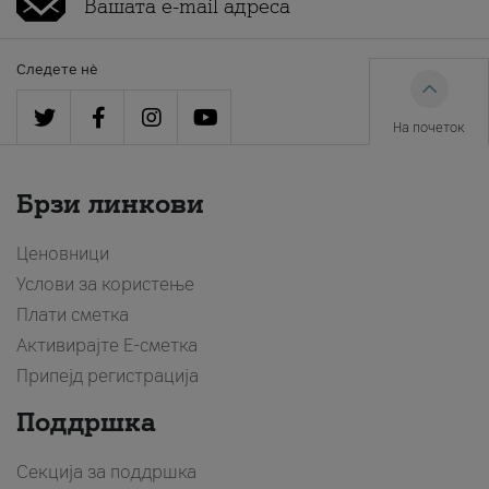
Следете нè
На почеток
Брзи линкови
Ценовници
Услови за користење
Плати сметка
Активирајте Е-сметка
Припејд регистрација
Поддршка
Секција за поддршка