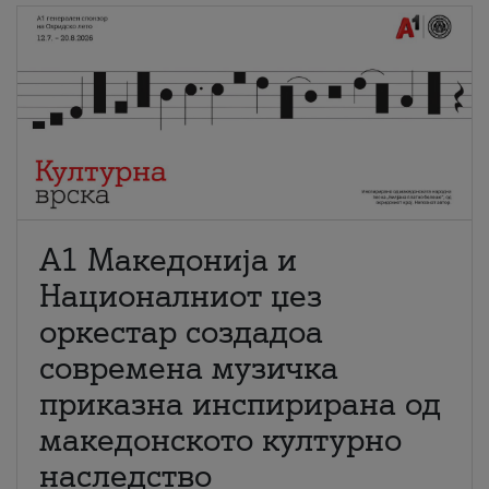
А1 Македонија и
Националниот џез
оркестар создадоа
современа музичка
приказна инспирирана од
македонското културно
наследство