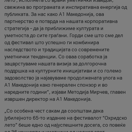
лето’, исполнета со врвни уметнички изведби,
свежина во програмата и инспиративна енергија од
публиката. За нас како A1 Македонија, ова
партнерство е потврда на нашата корпоративна
стратегија – да ја приближиме културата и
уметноста до сите граѓани. Горди сме што сме дел
од фестивал што успешно ги комбинира
наследството и традицијата со современите
уметнички тенденции. Со оваа соработка ја
зацврстуваме нашата визија за долгорочна
поддршка на културните иницијативи и со големо
задоволство ја најавуваме продолжената улога на
A1 Македонија како генерален спонзор и во
наредните години“, изјави Методија Мирчев, главен
извршен директор на A1 Македонија.
„Со особена чест сакам да соопштам дека
јубилејното 65-то издание на фестивалот “Охридско
лето” беше едно од најуспешните досега, со повеќе