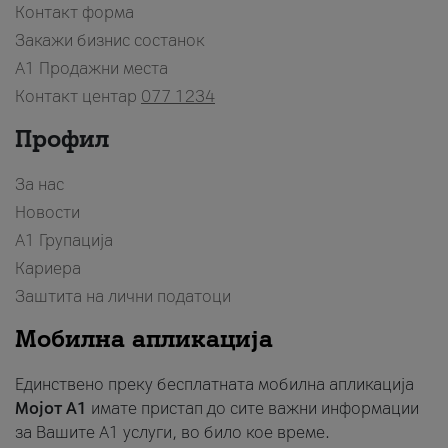
Контакт форма
Закажи бизнис состанок
A1 Продажни места
Контакт центар
077 1234
Профил
За нас
Новости
А1 Групација
Кариера
Заштита на лични податоци
Мобилна апликација
Единствено преку бесплатната мобилна апликација
Мојот A1
имате пристап до сите важни информации
за Вашите A1 услуги, во било кое време.