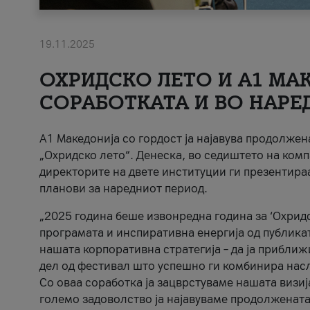
19.11.2025
ОХРИДСКО ЛЕТО И A1 МАК
СОРАБОТКАТА И ВО НАРЕ
A1 Македонија со гордост ја најавува продолже
„Охридско лето“. Денеска, во седиштето на комп
директорите на двете институции ги презентираа
планови за наредниот период.
„2025 година беше извонредна година за ‘Охридс
програмата и инспиративна енергија од публикат
нашата корпоративна стратегија – да ја приближ
дел од фестивал што успешно ги комбинира нас
Со оваа соработка ја зацврстуваме нашата визиј
големо задоволство ја најавуваме продолжената