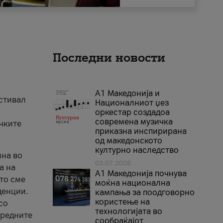
Последни новости
А1 Македонија и
естивал
Националниот џез
оркестар создадоа
современа музичка
ичките
приказна инспирирана
од македонското
културно наследство
ина во
03.07.2026
а на
A1 Македонија почнува
што сме
моќна национална
денции.
кампања за поодговорно
користење на
со
технологијата во
аредните
сообраќајот