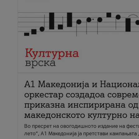
А1 Македонија и Национа
оркестар создадоа совре
приказна инспирирана од
македонското културно н
Во пресрет на овогодишното издание на фест
лето“, А1 Македонија ја претстави кампањата 