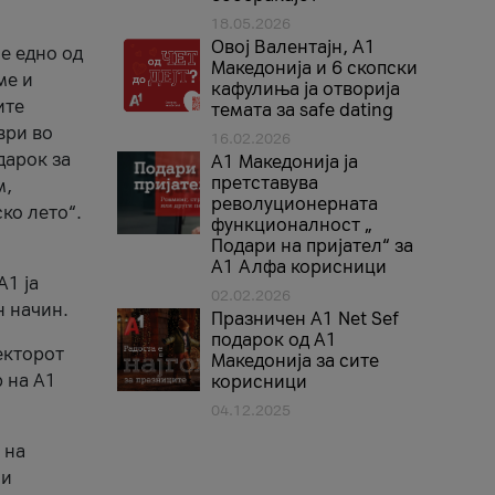
18.05.2026
Овој Валентајн, A1
е едно од
Македонија и 6 скопски
ме и
кафулиња ја отворија
ите
темата за safe dating
ври во
16.02.2026
дарок за
А1 Македонија ја
претставува
м,
револуционерната
ко лето“.
функционалност „
Подари на пријател“ за
А1 Алфа корисници
A1 ја
02.02.2026
н начин.
Празничен A1 Net Sеf
подарок од А1
екторот
Македонија за сите
 на A1
корисници
04.12.2025
 на
 и