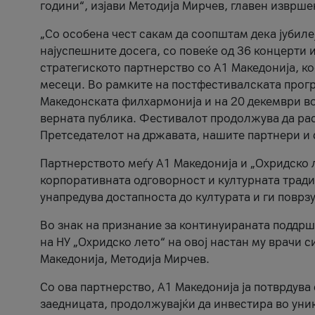
години“, изјави Методија Мирчев, главен изврше
„Со особена чест сакам да соопштам дека јубиле
најуспешните досега, со повеќе од 36 концерти 
стратегиското партнерство со А1 Македонија, к
месеци. Во рамките на постфестивалската прогр
Македонската филхармонија и на 20 декември во
верната публика. Фестивалот продолжува да рас
Претседателот на државата, нашите партнери и с
Партнерството меѓу A1 Македонија и „Охридско 
корпоративната одговорност и културната традиц
унапредува достапноста до културата и ги поврз
Во знак на признание за континуираната поддрш
на НУ „Охридско лето“ на овој настан му врачи
Македонија, Методија Мирчев.
Со ова партнерство, A1 Македонија ја потврдува
заедницата, продолжувајќи да инвестира во уни