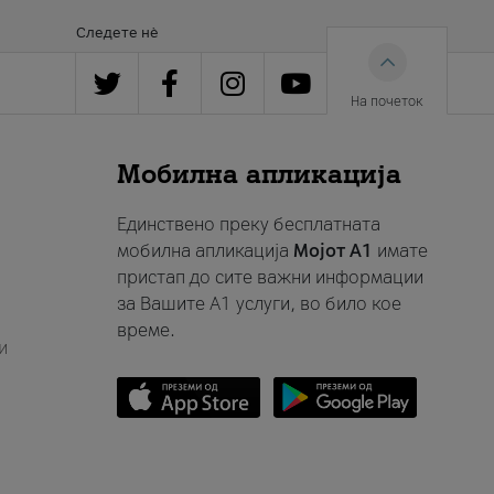
Следете нè
На почеток
Мобилна апликација
Единствено преку бесплатната
мобилна апликација
Мојот A1
имате
пристап до сите важни информации
за Вашите A1 услуги, во било кое
време.
и