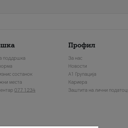
ршка
Профил
за поддршка
За нас
форма
Новости
изнис состанок
А1 Групација
жни места
Кариера
центар
077 1234
Заштита на лични податоц