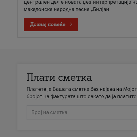
централен дел е новата џез-интерпретација н
македонска народна песна „Билјан
Дознај повеќе
Плати сметка
Платете ја Вашата сметка без најава на Мојот
бројот на фактурата што сакате да ја платите
Број на сметка