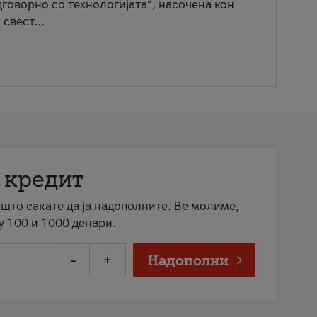
говорно со технологијата“, насочена кон
свест...
 кредит
а што сакате да ја надополните. Ве молиме,
у 100 и 1000 денари.
-
+
Надополни