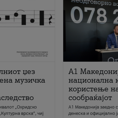
лниот џез
A1 Македони
мена музичка
национална 
користење на
аследство
сообраќајот
ивалот „Охридско
A1 Македонија заедно 
„Културна врска“, чиј
денеска и официјално 