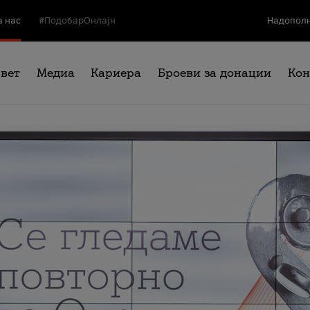
а нас
#ПодобарОнлајн
Надополн
свет
Медиа
Кариера
Броеви за донации
Кон