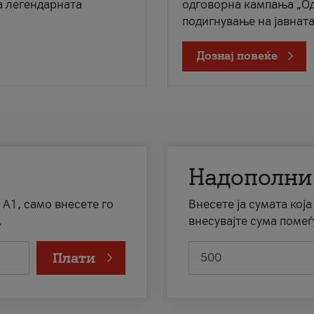
а легендарната
одговорна кампања „Од
подигнување на јавната 
Дознај повеќе
Надополни
 А1, само внесете го
Внесете ја сумата кој
.
внесувајте сума помеѓ
Плати