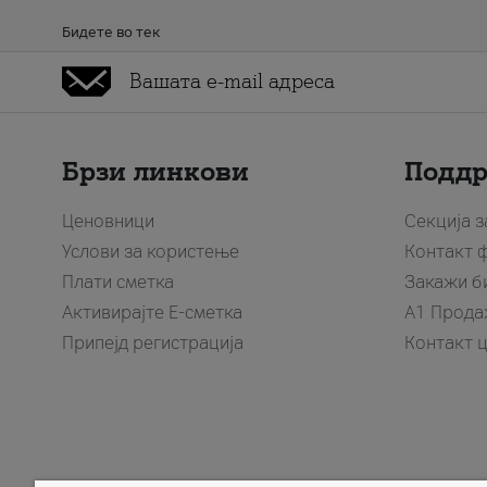
Бидете во тек
Брзи линкови
Подд
Ценовници
Секција 
Услови за користење
Контакт 
Плати сметка
Закажи б
Активирајте Е-сметка
A1 Прода
Припејд регистрација
Контакт 