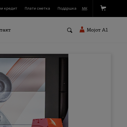
и кредит
Плати сметка
Поддршка
МК
такт
Мојот A1