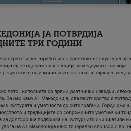
ЕДОНИЈА ЈА ПОТВРДИЈА
ДНИТЕ ТРИ ГОДИНИ
ната стратегиска соработка со престижниот културен ф
анијата, се одржа конференција за медиумите, на која
 резултатите од изминатата сезона и ги најавија заедн
ко лето’, исполнета со врвни уметнички изведби, свеж
а. За нас како A1 Македонија, ова партнерство е потврд
име културата и уметноста до сите граѓани. Горди сме 
ледството и традицијата со современите уметнички тен
а за долгорочна поддршка на културните иницијативи и 
 улога на A1 Македонија како генерален спонзор и во н