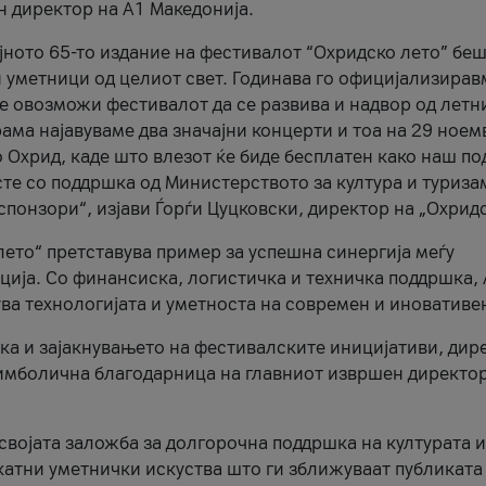
н директор на A1 Македонија.
јното 65-то издание на фестивалот “Охридско лето” беш
и уметници од целиот свет. Годинава го официјализирав
ое овозможи фестивалот да се развива и надвор од летн
ама најавуваме два значајни концерти и тоа на 29 ноем
 Охрид, каде што влезот ќе биде бесплатен како наш по
те со поддршка од Министерството за култура и туриза
понзори“, изјави Ѓорѓи Цуцковски, директор на „Охридс
лето“ претставува пример за успешна синергија меѓу
ија. Со финансиска, логистичка и техничка поддршка, 
ува технологијата и уметноста на современ и иновативе
ка и зајакнувањето на фестивалските иницијативи, дир
 симболична благодарница на главниот извршен директор
 својата заложба за долгорочна поддршка на културата и
катни уметнички искуства што ги зближуваат публиката