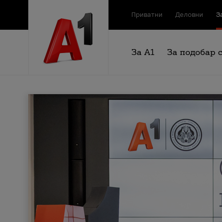
Приватни
Деловни
З
За А1
За подобар 