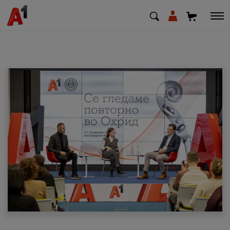
МК
EN
SQ
Приватни
Деловни
Поддршка
Надополни кредит
Плати сметка