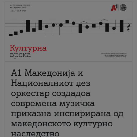
А1 Македонија и
Националниот џез
оркестар создадоа
современа музичка
приказна инспирирана од
македонското културно
наследство