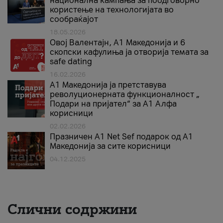
национална кампања за поодговорно
користење на технологијата во
сообраќајот
18.05.2026
Овој Валентајн, A1 Македонија и 6
скопски кафулиња ја отворија темата за
safe dating
16.02.2026
А1 Македонија ја претставува
револуционерната функционалност „
Подари на пријател“ за А1 Алфа
корисници
02.02.2026
Празничен A1 Net Sеf подарок од А1
Македонија за сите корисници
04.12.2025
Слични содржини