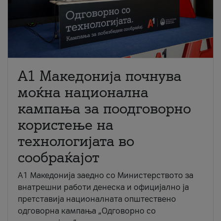
A1 Македонија почнува
моќна национална
кампања за поодговорно
користење на
технологијата во
сообраќајот
A1 Македонија заедно со Министерството за
внатрешни работи денеска и официјално ја
претставија националната општествено
одговорна кампања „Одговорно со