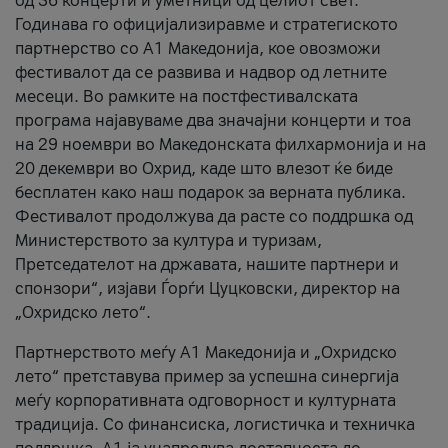
од 36 концерти и уметници од целиот свет.
Годинава го официјализиравме и стратегиското
партнерство со А1 Македонија, кое овозможи
фестивалот да се развива и надвор од летните
месеци. Во рамките на постфестивалската
програма најавуваме два значајни концерти и тоа
на 29 ноември во Македонската филхармонија и на
20 декември во Охрид, каде што влезот ќе биде
бесплатен како наш подарок за верната публика.
Фестивалот продолжува да расте со поддршка од
Министерството за култура и туризам,
Претседателот на државата, нашите партнери и
спонзори“, изјави Ѓорѓи Цуцковски, директор на
„Охридско лето“.
Партнерството меѓу A1 Македонија и „Охридско
лето“ претставува пример за успешна синергија
меѓу корпоративната одговорност и културната
традиција. Со финансиска, логистичка и техничка