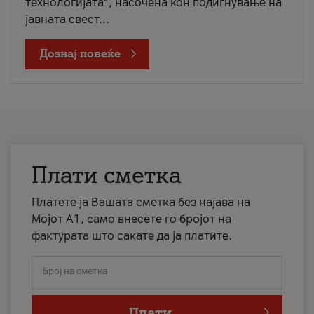
технологијата“, насочена кон подигнување на
јавната свест...
Дознај повеќе
Плати сметка
Платете ја Вашата сметка без најава на
Мојот А1, само внесете го бројот на
фактурата што сакате да ја платите.
Број на сметка
Плати