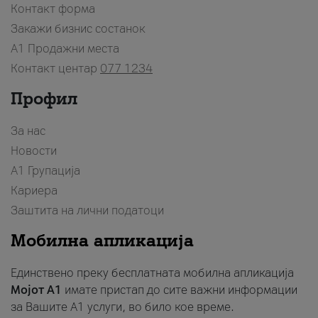
Контакт форма
Закажи бизнис состанок
A1 Продажни места
Контакт центар
077 1234
Профил
За нас
Новости
А1 Групација
Кариера
Заштита на лични податоци
Мобилна апликација
Единствено преку бесплатната мобилна апликација
Мојот A1
имате пристап до сите важни информации
за Вашите A1 услуги, во било кое време.