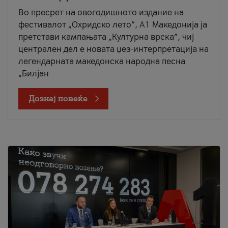
Во пресрет на овогодишното издание на
фестивалот „Охридско лето“, А1 Македонија ја
претстави кампањата „Културна врска“, чиј
централен дел е новата џез-интерпретација на
легендарната македонска народна песна
„Билјан
Дознај повеќе