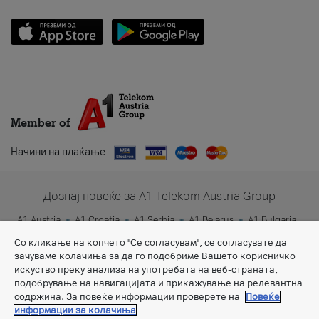
Member of
Начини на плаќање
Дознај повеќе за A1 Telekom Austria Group
A1 Austria
A1 Croatia
A1 Serbia
A1 Belarus
A1 Bulgaria
A1 Slovenia
A1 Digital
Со кликање на копчето "Се согласувам", се согласувате да
зачуваме колачиња за да го подобриме Вашето корисничко
искуство преку анализа на употребата на веб-страната,
подобрување на навигацијата и прикажување на релевантна
содржина. За повеќе информации проверете на
Повеќе
информации за колачиња