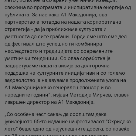
лето’, исполнета со врвни уметнички изведби,
свежина во програмата и инспиративна енергија од
публиката. За нас како A1 Македонија, ова
партнерство е потврда на нашата корпоративна
стратегија – да ја приближиме културата и
уметноста до сите граѓани. Горди сме што сме дел
од фестивал што успешно ги комбинира
наследството и традицијата со современите
уметнички тенденции. Со оваа соработка ја
зацврстуваме нашата визија за долгорочна
поддршка на културните иницијативи и со големо
задоволство ја најавуваме продолжената улога на
A1 Македонија како генерален спонзор и во
наредните години“, изјави Методија Мирчев, главен
извршен директор на A1 Македонија.
„Со особена чест сакам да соопштам дека
јубилејното 65-то издание на фестивалот “Охридско
лето” беше едно од најуспешните досега, со повеќе