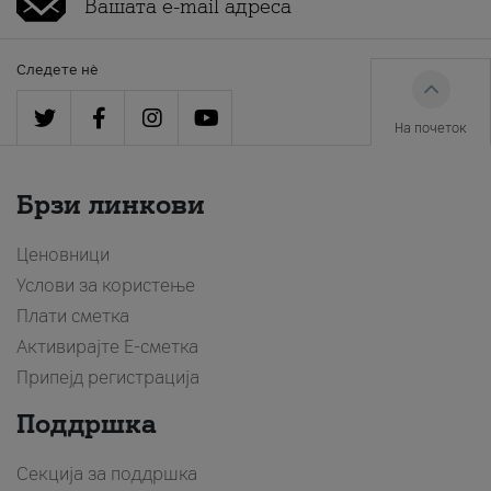
Следете нè
На почеток
Брзи линкови
Ценовници
Услови за користење
Плати сметка
Активирајте Е-сметка
Припејд регистрација
Поддршка
Секција за поддршка