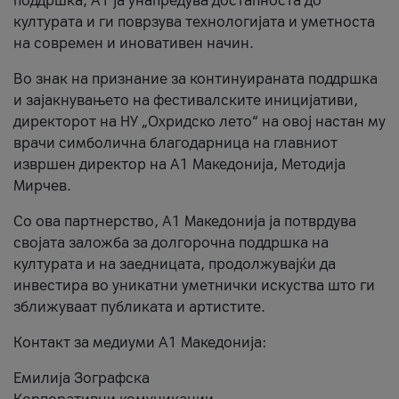
поддршка, A1 ја унапредува достапноста до
културата и ги поврзува технологијата и уметноста
на современ и иновативен начин.
Во знак на признание за континуираната поддршка
и зајакнувањето на фестивалските иницијативи,
директорот на НУ „Охридско лето“ на овој настан му
врачи симболична благодарница на главниот
извршен директор на A1 Македонија, Методија
Мирчев.
Со ова партнерство, A1 Македонија ја потврдува
својата заложба за долгорочна поддршка на
културата и на заедницата, продолжувајќи да
инвестира во уникатни уметнички искуства што ги
зближуваат публиката и артистите.
Контакт за медиуми А1 Македонија:
Емилија Зографска