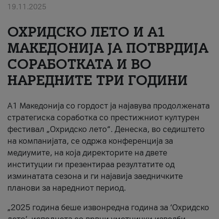
19.11.2025
За нас
ОХРИДСКО ЛЕТО И A1
#ПодобарОнлајн
МАКЕДОНИЈА ЈА ПОТВРДИЈА
СОРАБОТКАТА И ВО
НАРЕДНИТЕ ТРИ ГОДИНИ
A1 Македонија со гордост ја најавува продолжената
стратегиска соработка со престижниот културен
фестивал „Охридско лето“. Денеска, во седиштето
на компанијата, се одржа конференција за
медиумите, на која директорите на двете
институции ги презентираа резултатите од
изминатата сезона и ги најавија заедничките
планови за наредниот период.
„2025 година беше извонредна година за ‘Охридско