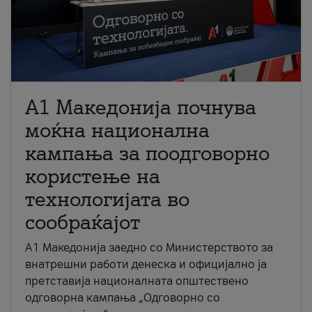
A1 Македонија почнува
моќна национална
кампања за поодговорно
користење на
технологијата во
сообраќајот
A1 Македонија заедно со Министерството за
внатрешни работи денеска и официјално ја
претставија националната општествено
одговорна кампања „Одговорно со