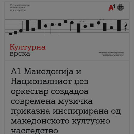
А1 Македонија и
Националниот џез
оркестар создадоа
современа музичка
приказна инспирирана од
македонското културно
наследство