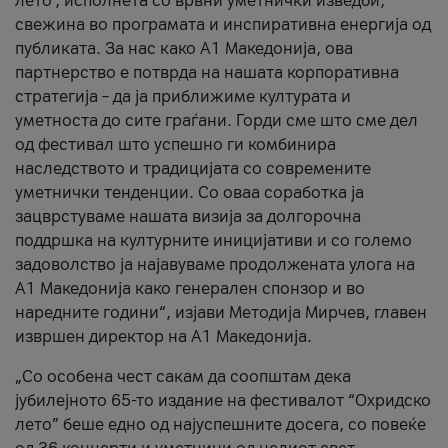
лето’, исполнета со врвни уметнички изведби,
свежина во програмата и инспиративна енергија од
публиката. За нас како A1 Македонија, ова
партнерство е потврда на нашата корпоративна
стратегија – да ја приближиме културата и
уметноста до сите граѓани. Горди сме што сме дел
од фестивал што успешно ги комбинира
наследството и традицијата со современите
уметнички тенденции. Со оваа соработка ја
зацврстуваме нашата визија за долгорочна
поддршка на културните иницијативи и со големо
задоволство ја најавуваме продолжената улога на
A1 Македонија како генерален спонзор и во
наредните години“, изјави Методија Мирчев, главен
извршен директор на A1 Македонија.
„Со особена чест сакам да соопштам дека
јубилејното 65-то издание на фестивалот “Охридско
лето” беше едно од најуспешните досега, со повеќе