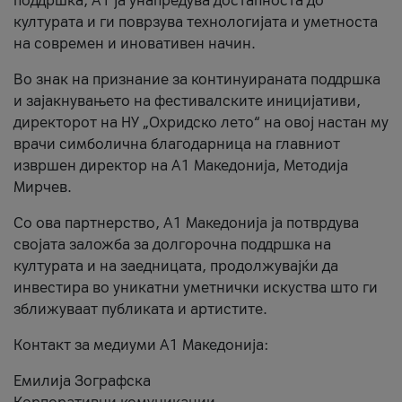
поддршка, A1 ја унапредува достапноста до
културата и ги поврзува технологијата и уметноста
на современ и иновативен начин.
Во знак на признание за континуираната поддршка
и зајакнувањето на фестивалските иницијативи,
директорот на НУ „Охридско лето“ на овој настан му
врачи симболична благодарница на главниот
извршен директор на A1 Македонија, Методија
Мирчев.
Со ова партнерство, A1 Македонија ја потврдува
својата заложба за долгорочна поддршка на
културата и на заедницата, продолжувајќи да
инвестира во уникатни уметнички искуства што ги
зближуваат публиката и артистите.
Контакт за медиуми А1 Македонија:
Емилија Зографска