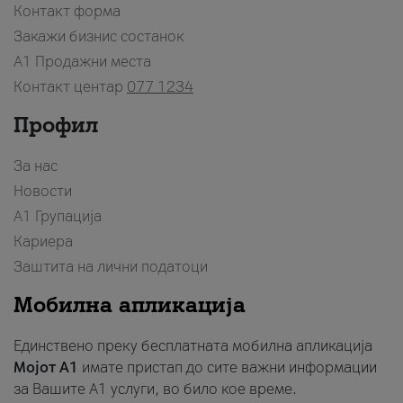
Контакт форма
Закажи бизнис состанок
A1 Продажни места
Контакт центар
077 1234
Профил
За нас
Новости
А1 Групација
Кариера
Заштита на лични податоци
Мобилна апликација
Единствено преку бесплатната мобилна апликација
Мојот A1
имате пристап до сите важни информации
за Вашите A1 услуги, во било кое време.