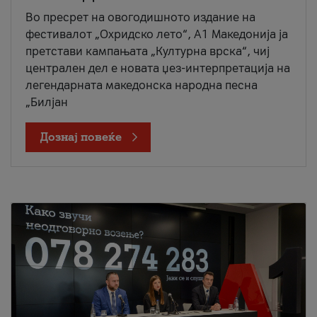
Во пресрет на овогодишното издание на
фестивалот „Охридско лето“, А1 Македонија ја
претстави кампањата „Културна врска“, чиј
централен дел е новата џез-интерпретација на
легендарната македонска народна песна
„Билјан
Дознај повеќе