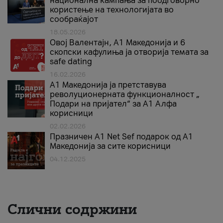
национална кампања за поодговорно
користење на технологијата во
сообраќајот
18.05.2026
Овој Валентајн, A1 Македонија и 6
скопски кафулиња ја отворија темата за
safe dating
16.02.2026
А1 Македонија ја претставува
револуционерната функционалност „
Подари на пријател“ за А1 Алфа
корисници
02.02.2026
Празничен A1 Net Sеf подарок од А1
Македонија за сите корисници
04.12.2025
Слични содржини