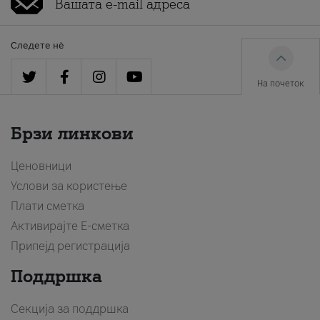
Следете нè
На почеток
Брзи линкови
Ценовници
Услови за користење
Плати сметка
Активирајте Е-сметка
Припејд регистрација
Поддршка
Секција за поддршка