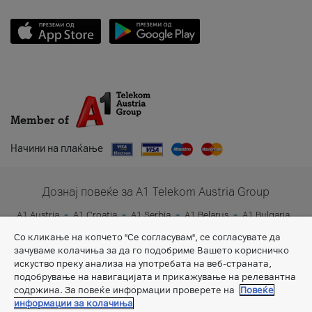
Member of
Начини на плаќање
Дознај повеќе за A1 Telekom Austria Group
A1 Austria
A1 Croatia
A1 Serbia
A1 Belarus
A1 Bulgaria
A1 Slovenia
A1 Digital
Со кликање на копчето "Се согласувам", се согласувате да
зачуваме колачиња за да го подобриме Вашето корисничко
искуство преку анализа на употребата на веб-страната,
подобрување на навигацијата и прикажување на релевантна
содржина. За повеќе информации проверете на
Повеќе
информации за колачиња