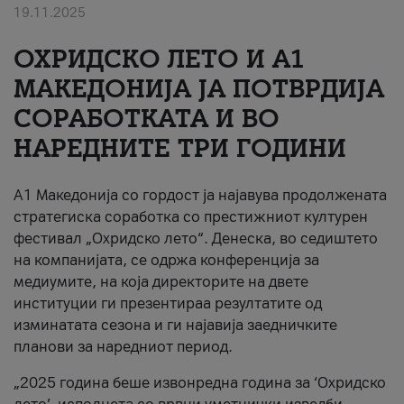
19.11.2025
За нас
ОХРИДСКО ЛЕТО И A1
#ПодобарОнлајн
МАКЕДОНИЈА ЈА ПОТВРДИЈА
СОРАБОТКАТА И ВО
НАРЕДНИТЕ ТРИ ГОДИНИ
A1 Македонија со гордост ја најавува продолжената
стратегиска соработка со престижниот културен
фестивал „Охридско лето“. Денеска, во седиштето
на компанијата, се одржа конференција за
медиумите, на која директорите на двете
институции ги презентираа резултатите од
изминатата сезона и ги најавија заедничките
планови за наредниот период.
„2025 година беше извонредна година за ‘Охридско