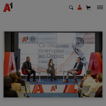
МК
EN
SQ
Приватни
Деловни
Поддршка
Надополни кредит
Плати сметка