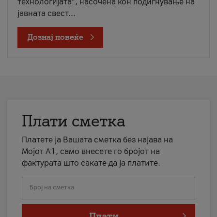
технологијата“, насочена кон подигнување на
јавната свест...
Дознај повеќе
Плати сметка
Платете ја Вашата сметка без најава на
Мојот А1, само внесете го бројот на
фактурата што сакате да ја платите.
Број на сметка
Плати