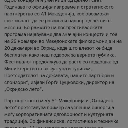
од 36 концерти и уметници од целиот свет.
Годинава го официјализиравме и стратегиското
партнерство со А1 Македонија, кое овозможи
фестивалот да се развива и надвор од летните
месеци. Во рамките на постфестивалската
програма најавуваме два значајни концерти и тоа
на 29 ноември во Македонската филхармонија и на
20 декември во Охрид, каде што влезот ќе биде
бесплатен како наш подарок за верната публика.
Фестивалот продолжува да расте со поддршка од
Министерството за култура и туризам,
Претседателот на државата, нашите партнери и
спонзори“, изјави Ѓорѓи Цуцковски, директор на
„Охридско лето“.
Партнерството меѓу A1 Македонија и „Охридско
лето“ претставува пример за успешна синергија
меѓу корпоративната одговорност и културната
традиција. Со финансиска, логистичка и техничка