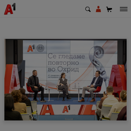
МК
EN
SQ
Приватни
Деловни
Поддршка
Надополни кредит
Плати сметка