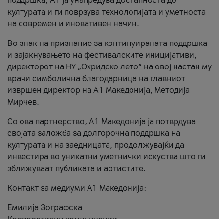
поддршка, A1 ја унапредува достапноста до
културата и ги поврзува технологијата и уметноста
на современ и иновативен начин.
Во знак на признание за континуираната поддршка
и зајакнувањето на фестивалските иницијативи,
директорот на НУ „Охридско лето“ на овој настан му
врачи симболична благодарница на главниот
извршен директор на A1 Македонија, Методија
Мирчев.
Со ова партнерство, A1 Македонија ја потврдува
својата заложба за долгорочна поддршка на
културата и на заедницата, продолжувајќи да
инвестира во уникатни уметнички искуства што ги
зближуваат публиката и артистите.
Контакт за медиуми А1 Македонија:
Емилија Зографска