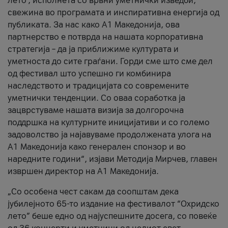
лето’, исполнета со врвни уметнички изведби,
свежина во програмата и инспиративна енергија од
публиката. За нас како A1 Македонија, ова
партнерство е потврда на нашата корпоративна
стратегија – да ја приближиме културата и
уметноста до сите граѓани. Горди сме што сме дел
од фестивал што успешно ги комбинира
наследството и традицијата со современите
уметнички тенденции. Со оваа соработка ја
зацврстуваме нашата визија за долгорочна
поддршка на културните иницијативи и со големо
задоволство ја најавуваме продолжената улога на
A1 Македонија како генерален спонзор и во
наредните години“, изјави Методија Мирчев, главен
извршен директор на A1 Македонија.
„Со особена чест сакам да соопштам дека
јубилејното 65-то издание на фестивалот “Охридско
лето” беше едно од најуспешните досега, со повеќе