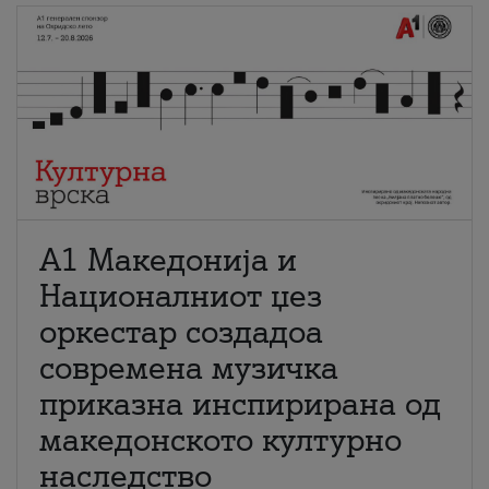
А1 Македонија и
Националниот џез
оркестар создадоа
современа музичка
приказна инспирирана од
македонското културно
наследство