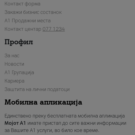
Контакт форма
Закажи бизнис состанок
A1 Продажни места
Контакт центар
077 1234
Профил
За нас
Новости
А1 Групација
Кариера
Заштита на лични податоци
Мобилна апликација
Единствено преку бесплатната мобилна апликација
Мојот A1
имате пристап до сите важни информации
за Вашите A1 услуги, во било кое време.