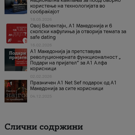
национална кампања за поодговорно
користење на технологијата во
сообраќајот
18.05.2026
Овој Валентајн, A1 Македонија и 6
скопски кафулиња ја отворија темата за
safe dating
16.02.2026
А1 Македонија ја претставува
револуционерната функционалност „
Подари на пријател“ за А1 Алфа
корисници
02.02.2026
Празничен A1 Net Sеf подарок од А1
Македонија за сите корисници
04.12.2025
Слични содржини