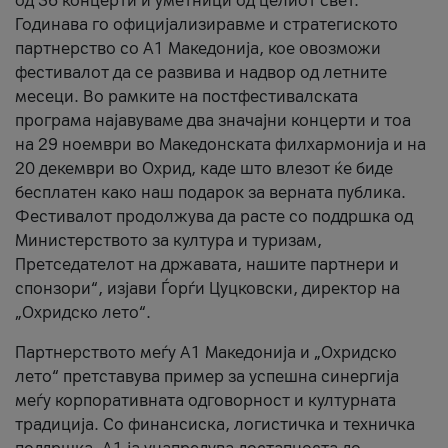
од 36 концерти и уметници од целиот свет.
Годинава го официјализиравме и стратегиското
партнерство со А1 Македонија, кое овозможи
фестивалот да се развива и надвор од летните
месеци. Во рамките на постфестивалската
програма најавуваме два значајни концерти и тоа
на 29 ноември во Македонската филхармонија и на
20 декември во Охрид, каде што влезот ќе биде
бесплатен како наш подарок за верната публика.
Фестивалот продолжува да расте со поддршка од
Министерството за култура и туризам,
Претседателот на државата, нашите партнери и
спонзори“, изјави Ѓорѓи Цуцковски, директор на
„Охридско лето“.
Партнерството меѓу A1 Македонија и „Охридско
лето“ претставува пример за успешна синергија
меѓу корпоративната одговорност и културната
традиција. Со финансиска, логистичка и техничка