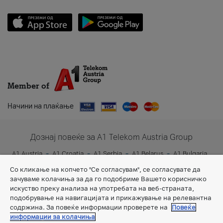
Member of
Начини на плаќање
Дознај повеќе за A1 Telekom Austria Group
A1 Austria
A1 Croatia
A1 Serbia
A1 Belarus
A1 Bulgaria
A1 Slovenia
A1 Digital
Со кликање на копчето "Се согласувам", се согласувате да
зачуваме колачиња за да го подобриме Вашето корисничко
искуство преку анализа на употребата на веб-страната,
подобрување на навигацијата и прикажување на релевантна
содржина. За повеќе информации проверете на
Повеќе
информации за колачиња