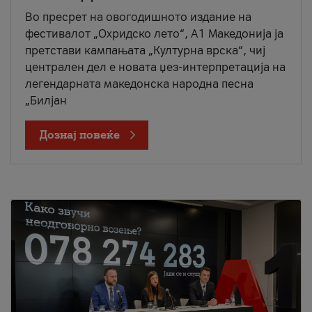
Во пресрет на овогодишното издание на
фестивалот „Охридско лето“, А1 Македонија ја
претстави кампањата „Културна врска“, чиј
централен дел е новата џез-интерпретација на
легендарната македонска народна песна
„Билјан
Дознај повеќе