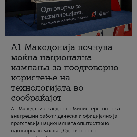
A1 Македонија почнува
моќна национална
кампања за поодговорно
користење на
технологијата во
сообраќајот
A1 Македонија заедно со Министерството за
внатрешни работи денеска и официјално ја
претставија националната општествено
одговорна кампања „Одговорно со