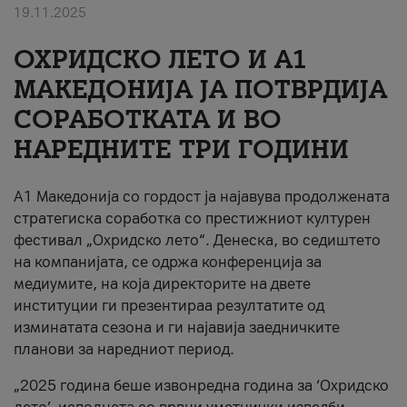
19.11.2025
За нас
ОХРИДСКО ЛЕТО И A1
#ПодобарОнлајн
МАКЕДОНИЈА ЈА ПОТВРДИЈА
СОРАБОТКАТА И ВО
НАРЕДНИТЕ ТРИ ГОДИНИ
A1 Македонија со гордост ја најавува продолжената
стратегиска соработка со престижниот културен
фестивал „Охридско лето“. Денеска, во седиштето
на компанијата, се одржа конференција за
медиумите, на која директорите на двете
институции ги презентираа резултатите од
изминатата сезона и ги најавија заедничките
планови за наредниот период.
„2025 година беше извонредна година за ‘Охридско