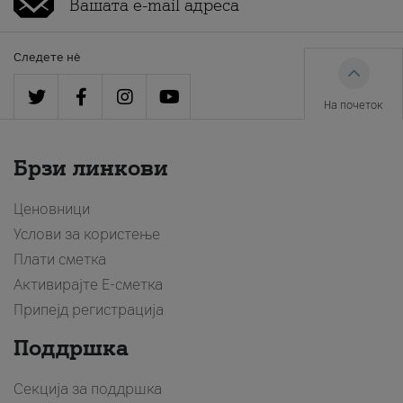
Следете нè
На почеток
Брзи линкови
Ценовници
Услови за користење
Плати сметка
Активирајте Е-сметка
Припејд регистрација
Поддршка
Секција за поддршка