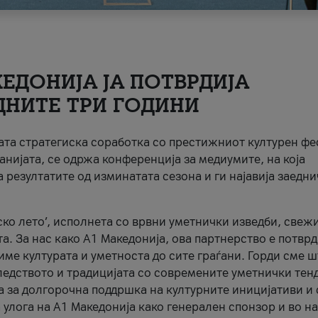
ЕДОНИЈА ЈА ПОТВРДИЈА
ДНИТЕ ТРИ ГОДИНИ
ната стратегиска соработка со престижниот културен ф
анијата, се одржа конференција за медиумите, на која
 резултатите од изминатата сезона и ги најавија заедн
ко лето’, исполнета со врвни уметнички изведби, свеж
а. За нас како A1 Македонија, ова партнерство е потврд
име културата и уметноста до сите граѓани. Горди сме 
ледството и традицијата со современите уметнички тен
а за долгорочна поддршка на културните иницијативи и 
 улога на A1 Македонија како генерален спонзор и во н