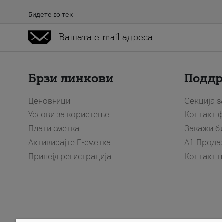
Бидете во тек
Брзи линкови
Подд
Ценовници
Секција 
Услови за користење
Контакт 
Плати сметка
Закажи б
Активирајте Е-сметка
A1 Прода
Припејд регистрација
Контакт 