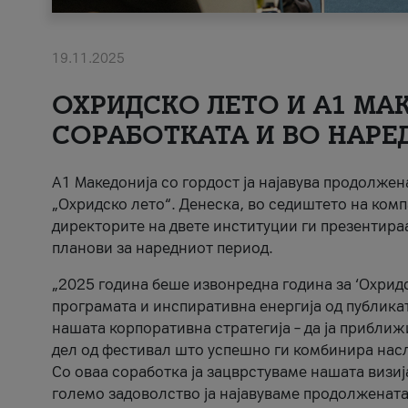
19.11.2025
ОХРИДСКО ЛЕТО И A1 МАК
СОРАБОТКАТА И ВО НАРЕ
A1 Македонија со гордост ја најавува продолже
„Охридско лето“. Денеска, во седиштето на комп
директорите на двете институции ги презентираа
планови за наредниот период.
„2025 година беше извонредна година за ‘Охридс
програмата и инспиративна енергија од публикат
нашата корпоративна стратегија – да ја приближ
дел од фестивал што успешно ги комбинира нас
Со оваа соработка ја зацврстуваме нашата визиј
големо задоволство ја најавуваме продолжената