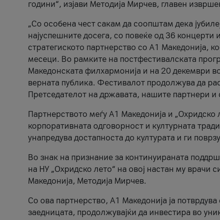
години“, изјави Методија Мирчев, главен изврше
„Со особена чест сакам да соопштам дека јубиле
најуспешните досега, со повеќе од 36 концерти 
стратегиското партнерство со А1 Македонија, к
месеци. Во рамките на постфестивалската прогр
Македонската филхармонија и на 20 декември во
верната публика. Фестивалот продолжува да рас
Претседателот на државата, нашите партнери и с
Партнерството меѓу A1 Македонија и „Охридско 
корпоративната одговорност и културната традиц
унапредува достапноста до културата и ги поврз
Во знак на признание за континуираната поддрш
на НУ „Охридско лето“ на овој настан му врачи
Македонија, Методија Мирчев.
Со ова партнерство, A1 Македонија ја потврдува
заедницата, продолжувајќи да инвестира во уни