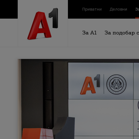
Приватни
Деловни
З
За А1
За подобар 