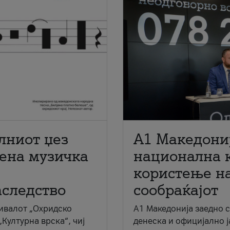
лниот џез
A1 Македони
мена музичка
национална 
користење на
аследство
сообраќајот
ивалот „Охридско
A1 Македонија заедно 
„Културна врска“, чиј
денеска и официјално 