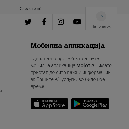
Следете нè
На почеток
Мобилна апликација
Единствено преку бесплатната
мобилна апликација
Мојот A1
имате
пристап до сите важни информации
за Вашите A1 услуги, во било кое
време.
и