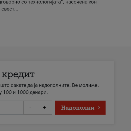
говорно со технологијата“, насочена кон
свест...
 кредит
а што сакате да ја надополните. Ве молиме,
у 100 и 1000 денари.
-
+
Надополни