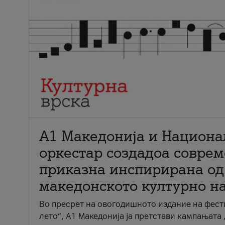
А1 Македонија и Национа
оркестар создадоа совре
приказна инспирирана од
македонското културно н
Во пресрет на овогодишното издание на фест
лето“, А1 Македонија ја претстави кампањата 