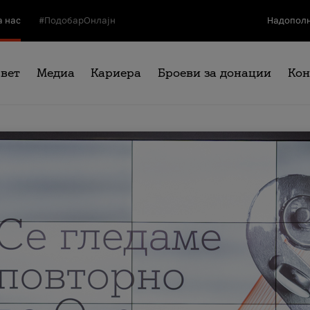
а нас
#ПодобарОнлајн
Надополн
свет
Медиа
Кариера
Броеви за донации
Кон