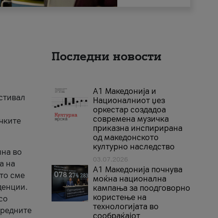
Последни новости
А1 Македонија и
естивал
Националниот џез
оркестар создадоа
современа музичка
ичките
приказна инспирирана
од македонското
културно наследство
ина во
03.07.2026
а на
A1 Македонија почнува
што сме
моќна национална
денции.
кампања за поодговорно
користење на
со
технологијата во
аредните
сообраќајот