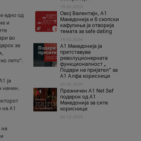
18.05.2026
Овој Валентајн, A1
е едно од
Македонија и 6 скопски
ме и
кафулиња ја отворија
ите
темата за safe dating
ври во
16.02.2026
дарок за
А1 Македонија ја
претставува
м,
револуционерната
ко лето“.
функционалност „
Подари на пријател“ за
А1 Алфа корисници
A1 ја
02.02.2026
н начин.
Празничен A1 Net Sеf
подарок од А1
екторот
Македонија за сите
 на A1
корисници
04.12.2025
 на
 и