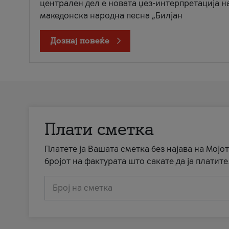
централен дел е новата џез-интерпретација н
македонска народна песна „Билјан
Дознај повеќе
Плати сметка
Платете ја Вашата сметка без најава на Мојот
бројот на фактурата што сакате да ја платите
Број на сметка