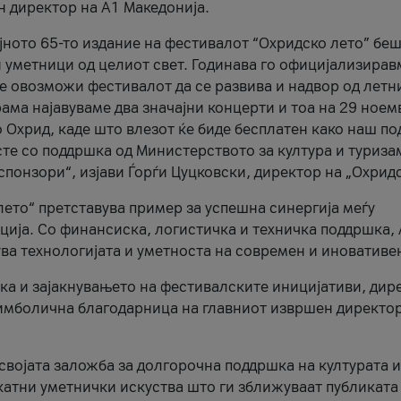
н директор на A1 Македонија.
јното 65-то издание на фестивалот “Охридско лето” беш
и уметници од целиот свет. Годинава го официјализирав
ое овозможи фестивалот да се развива и надвор од летн
ама најавуваме два значајни концерти и тоа на 29 ноем
 Охрид, каде што влезот ќе биде бесплатен како наш по
те со поддршка од Министерството за култура и туриза
понзори“, изјави Ѓорѓи Цуцковски, директор на „Охридс
лето“ претставува пример за успешна синергија меѓу
ија. Со финансиска, логистичка и техничка поддршка, 
ува технологијата и уметноста на современ и иновативе
ка и зајакнувањето на фестивалските иницијативи, дир
 симболична благодарница на главниот извршен директор
 својата заложба за долгорочна поддршка на културата и
катни уметнички искуства што ги зближуваат публиката