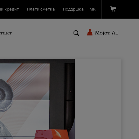
и кредит
Плати сметка
Поддршка
МК
такт
Мојот A1