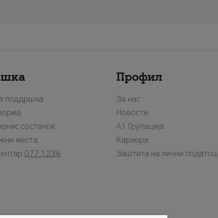
ршка
Профил
за поддршка
За нас
форма
Новости
изнис состанок
А1 Групација
жни места
Кариера
центар
077 1234
Заштита на лични податоц