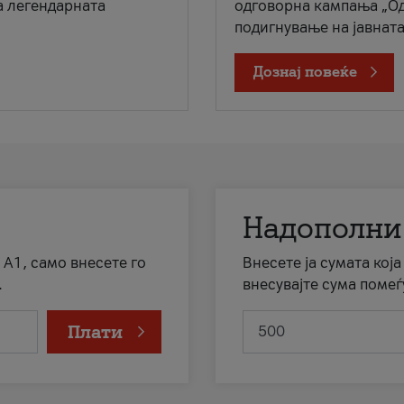
а легендарната
одговорна кампања „Од
подигнување на јавната 
Дознај повеќе
Надополни
 А1, само внесете го
Внесете ја сумата кој
.
внесувајте сума помеѓ
Плати