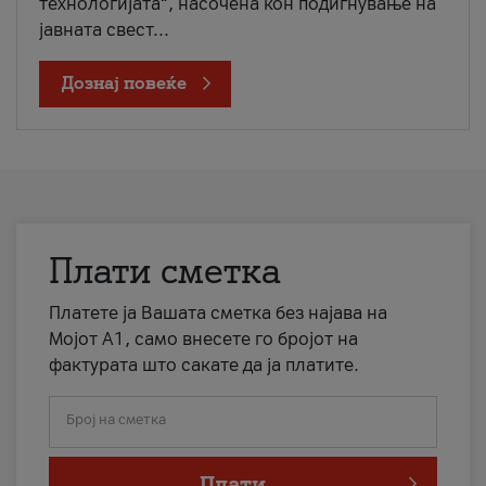
технологијата“, насочена кон подигнување на
јавната свест...
Дознај повеќе
Плати сметка
Платете ја Вашата сметка без најава на
Мојот А1, само внесете го бројот на
фактурата што сакате да ја платите.
Број на сметка
Плати