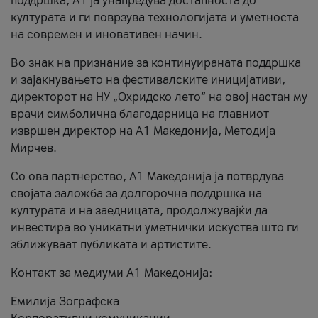
поддршка, A1 ја унапредува достапноста до
културата и ги поврзува технологијата и уметноста
на современ и иновативен начин.
Во знак на признание за континуираната поддршка
и зајакнувањето на фестивалските иницијативи,
директорот на НУ „Охридско лето“ на овој настан му
врачи симболична благодарница на главниот
извршен директор на A1 Македонија, Методија
Мирчев.
Со ова партнерство, A1 Македонија ја потврдува
својата заложба за долгорочна поддршка на
културата и на заедницата, продолжувајќи да
инвестира во уникатни уметнички искуства што ги
зближуваат публиката и артистите.
Контакт за медиуми А1 Македонија:
Емилија Зографска