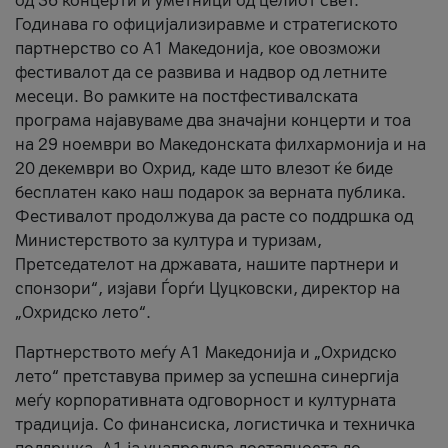
од 36 концерти и уметници од целиот свет.
Годинава го официјализиравме и стратегиското
партнерство со А1 Македонија, кое овозможи
фестивалот да се развива и надвор од летните
месеци. Во рамките на постфестивалската
програма најавуваме два значајни концерти и тоа
на 29 ноември во Македонската филхармонија и на
20 декември во Охрид, каде што влезот ќе биде
бесплатен како наш подарок за верната публика.
Фестивалот продолжува да расте со поддршка од
Министерството за култура и туризам,
Претседателот на државата, нашите партнери и
спонзори“, изјави Ѓорѓи Цуцковски, директор на
„Охридско лето“.
Партнерството меѓу A1 Македонија и „Охридско
лето“ претставува пример за успешна синергија
меѓу корпоративната одговорност и културната
традиција. Со финансиска, логистичка и техничка