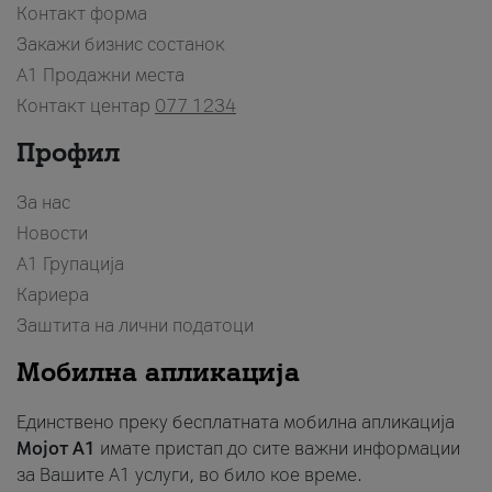
Контакт форма
Закажи бизнис состанок
A1 Продажни места
Контакт центар
077 1234
Профил
За нас
Новости
А1 Групација
Кариера
Заштита на лични податоци
Мобилна апликација
Единствено преку бесплатната мобилна апликација
Мојот A1
имате пристап до сите важни информации
за Вашите A1 услуги, во било кое време.