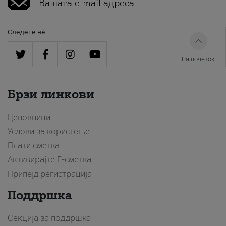
Следете нè
На почеток
Брзи линкови
Ценовници
Услови за користење
Плати сметка
Активирајте Е-сметка
Припејд регистрација
Поддршка
Секција за поддршка