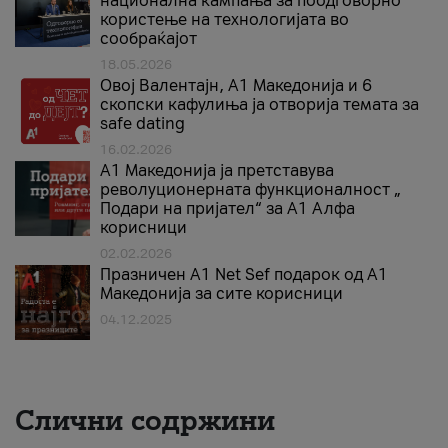
национална кампања за поодговорно
користење на технологијата во
сообраќајот
18.05.2026
Овој Валентајн, A1 Македонија и 6
скопски кафулиња ја отворија темата за
safe dating
16.02.2026
А1 Македонија ја претставува
револуционерната функционалност „
Подари на пријател“ за А1 Алфа
корисници
02.02.2026
Празничен A1 Net Sеf подарок од А1
Македонија за сите корисници
04.12.2025
Слични содржини