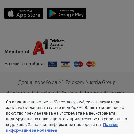
Member of
Начини на плаќање
Дознај повеќе за A1 Telekom Austria Group
A1 Austria
A1 Croatia
A1 Serbia
A1 Belarus
A1 Bulgaria
A1 Slovenia
A1 Digital
Со кликање на копчето "Се согласувам", се согласувате да
зачуваме колачиња за да го подобриме Вашето корисничко
искуство преку анализа на употребата на веб-страната,
подобрување на навигацијата и прикажување на релевантна
содржина. За повеќе информации проверете на
Повеќе
информации за колачиња