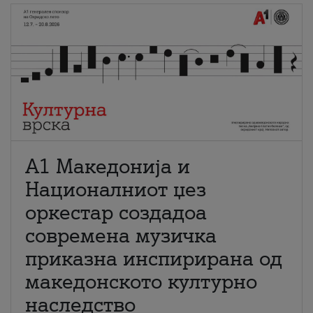
А1 Македонија и
Националниот џез
оркестар создадоа
современа музичка
приказна инспирирана од
македонското културно
наследство