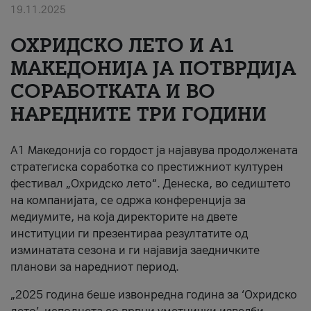
19.11.2025
За нас
ОХРИДСКО ЛЕТО И A1
#ПодобарОнлајн
МАКЕДОНИЈА ЈА ПОТВРДИЈА
СОРАБОТКАТА И ВО
НАРЕДНИТЕ ТРИ ГОДИНИ
A1 Македонија со гордост ја најавува продолжената
стратегиска соработка со престижниот културен
фестивал „Охридско лето“. Денеска, во седиштето
на компанијата, се одржа конференција за
медиумите, на која директорите на двете
институции ги презентираа резултатите од
изминатата сезона и ги најавија заедничките
планови за наредниот период.
„2025 година беше извонредна година за ‘Охридско