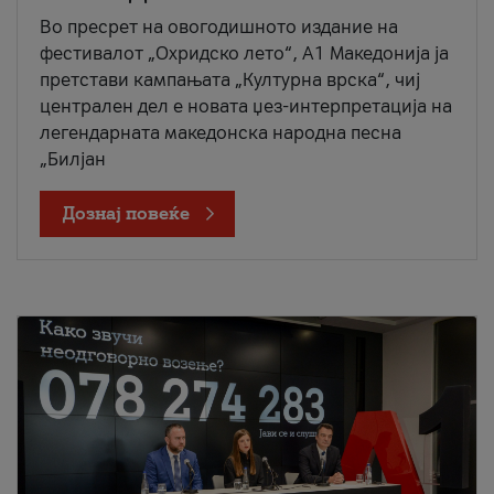
Во пресрет на овогодишното издание на
фестивалот „Охридско лето“, А1 Македонија ја
претстави кампањата „Културна врска“, чиј
централен дел е новата џез-интерпретација на
легендарната македонска народна песна
„Билјан
Дознај повеќе