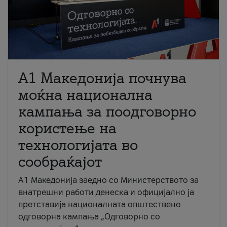
A1 Македонија почнува
моќна национална
кампања за поодговорно
користење на
технологијата во
сообраќајот
A1 Македонија заедно со Министерството за
внатрешни работи денеска и официјално ја
претставија националната општествено
одговорна кампања „Одговорно со