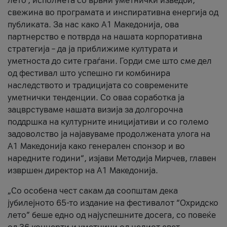
лето’, исполнета со врвни уметнички изведби,
свежина во програмата и инспиративна енергија од
публиката. За нас како A1 Македонија, ова
партнерство е потврда на нашата корпоративна
стратегија – да ја приближиме културата и
уметноста до сите граѓани. Горди сме што сме дел
од фестивал што успешно ги комбинира
наследството и традицијата со современите
уметнички тенденции. Со оваа соработка ја
зацврстуваме нашата визија за долгорочна
поддршка на културните иницијативи и со големо
задоволство ја најавуваме продолжената улога на
A1 Македонија како генерален спонзор и во
наредните години“, изјави Методија Мирчев, главен
извршен директор на A1 Македонија.
„Со особена чест сакам да соопштам дека
јубилејното 65-то издание на фестивалот “Охридско
лето” беше едно од најуспешните досега, со повеќе