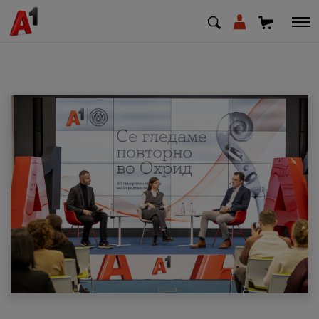
МК
EN
SQ
Приватни
Деловни
Поддршка
Надополни кредит
Плати сметка