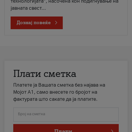
технологијата“, насочена кон подигнување на
јавната свест...
Дознај повеќе
Плати сметка
Платете ја Вашата сметка без најава на
Мојот А1, само внесете го бројот на
фактурата што сакате да ја платите.
Број на сметка
Плати