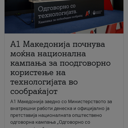
A1 Македонија почнува
моќна национална
кампања за поодговорно
користење на
технологијата во
сообраќајот
A1 Македонија заедно со Министерството за
внатрешни работи денеска и официјално ја
претставија националната општествено
одговорна кампања „Одговорно со