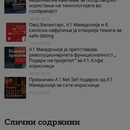
национална кампања за поодговорно
користење на технологијата во
сообраќајот
18.05.2026
Овој Валентајн, A1 Македонија и 6
скопски кафулиња ја отворија темата за
safe dating
16.02.2026
А1 Македонија ја претставува
револуционерната функционалност „
Подари на пријател“ за А1 Алфа
корисници
02.02.2026
Празничен A1 Net Sеf подарок од А1
Македонија за сите корисници
04.12.2025
Слични содржини