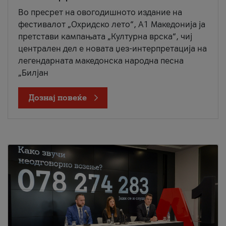
Во пресрет на овогодишното издание на
фестивалот „Охридско лето“, А1 Македонија ја
претстави кампањата „Културна врска“, чиј
централен дел е новата џез-интерпретација на
легендарната македонска народна песна
„Билјан
Дознај повеќе