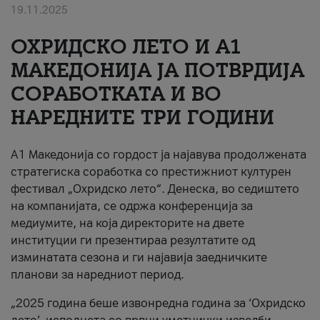
19.11.2025
За нас
ОХРИДСКО ЛЕТО И A1
#ПодобарОнлајн
МАКЕДОНИЈА ЈА ПОТВРДИЈА
СОРАБОТКАТА И ВО
НАРЕДНИТЕ ТРИ ГОДИНИ
A1 Македонија со гордост ја најавува продолжената
стратегиска соработка со престижниот културен
фестивал „Охридско лето“. Денеска, во седиштето
на компанијата, се одржа конференција за
медиумите, на која директорите на двете
институции ги презентираа резултатите од
изминатата сезона и ги најавија заедничките
планови за наредниот период.
„2025 година беше извонредна година за ‘Охридско