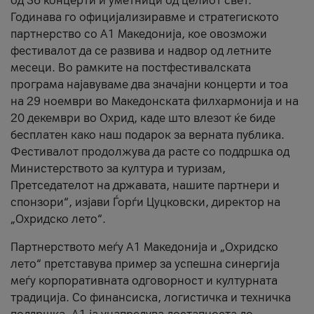
од 36 концерти и уметници од целиот свет.
Годинава го официјализиравме и стратегиското
партнерство со А1 Македонија, кое овозможи
фестивалот да се развива и надвор од летните
месеци. Во рамките на постфестивалската
програма најавуваме два значајни концерти и тоа
на 29 ноември во Македонската филхармонија и на
20 декември во Охрид, каде што влезот ќе биде
бесплатен како наш подарок за верната публика.
Фестивалот продолжува да расте со поддршка од
Министерството за култура и туризам,
Претседателот на државата, нашите партнери и
спонзори“, изјави Ѓорѓи Цуцковски, директор на
„Охридско лето“.
Партнерството меѓу A1 Македонија и „Охридско
лето“ претставува пример за успешна синергија
меѓу корпоративната одговорност и културната
традиција. Со финансиска, логистичка и техничка