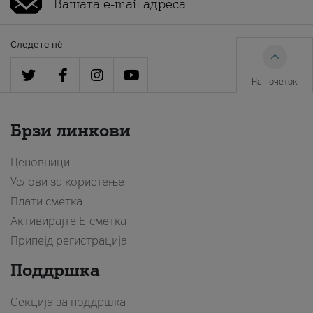
Следете нè
На почеток
Брзи линкови
Ценовници
Услови за користење
Плати сметка
Активирајте Е-сметка
Припејд регистрација
Поддршка
Секција за поддршка