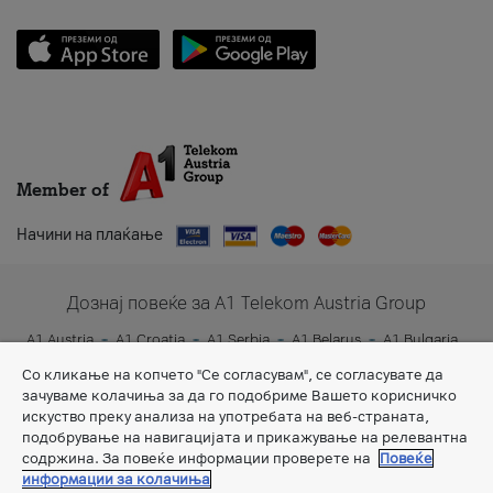
Member of
Начини на плаќање
Дознај повеќе за A1 Telekom Austria Group
A1 Austria
A1 Croatia
A1 Serbia
A1 Belarus
A1 Bulgaria
A1 Slovenia
A1 Digital
Со кликање на копчето "Се согласувам", се согласувате да
зачуваме колачиња за да го подобриме Вашето корисничко
искуство преку анализа на употребата на веб-страната,
подобрување на навигацијата и прикажување на релевантна
содржина. За повеќе информации проверете на
Повеќе
информации за колачиња