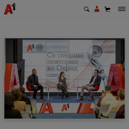
МК
EN
SQ
Приватни
Деловни
Поддршка
Надополни кредит
Плати сметка