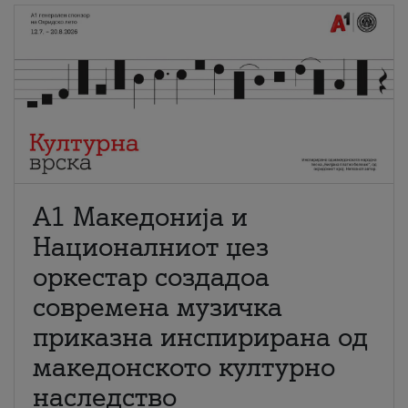
А1 Македонија и
Националниот џез
оркестар создадоа
современа музичка
приказна инспирирана од
македонското културно
наследство