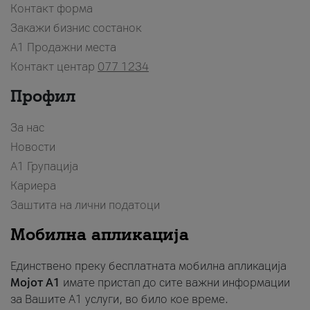
Контакт форма
Закажи бизнис состанок
A1 Продажни места
Контакт центар
077 1234
Профил
За нас
Новости
А1 Групација
Кариера
Заштита на лични податоци
Мобилна апликација
Единствено преку бесплатната мобилна апликација
Мојот A1
имате пристап до сите важни информации
за Вашите A1 услуги, во било кое време.