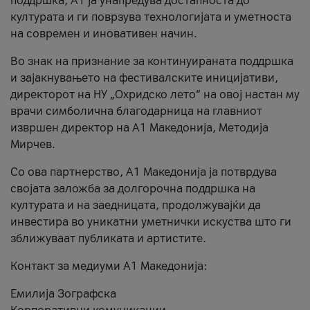
поддршка, A1 ја унапредува достапноста до
културата и ги поврзува технологијата и уметноста
на современ и иновативен начин.
Во знак на признание за континуираната поддршка
и зајакнувањето на фестивалските иницијативи,
директорот на НУ „Охридско лето“ на овој настан му
врачи симболична благодарница на главниот
извршен директор на A1 Македонија, Методија
Мирчев.
Со ова партнерство, A1 Македонија ја потврдува
својата заложба за долгорочна поддршка на
културата и на заедницата, продолжувајќи да
инвестира во уникатни уметнички искуства што ги
зближуваат публиката и артистите.
Контакт за медиуми А1 Македонија:
Емилија Зографска