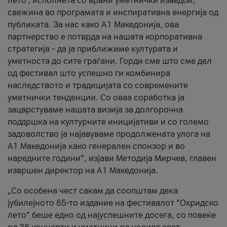
лето’, исполнета со врвни уметнички изведби,
свежина во програмата и инспиративна енергија од
публиката. За нас како A1 Македонија, ова
партнерство е потврда на нашата корпоративна
стратегија – да ја приближиме културата и
уметноста до сите граѓани. Горди сме што сме дел
од фестивал што успешно ги комбинира
наследството и традицијата со современите
уметнички тенденции. Со оваа соработка ја
зацврстуваме нашата визија за долгорочна
поддршка на културните иницијативи и со големо
задоволство ја најавуваме продолжената улога на
A1 Македонија како генерален спонзор и во
наредните години“, изјави Методија Мирчев, главен
извршен директор на A1 Македонија.
„Со особена чест сакам да соопштам дека
јубилејното 65-то издание на фестивалот “Охридско
лето” беше едно од најуспешните досега, со повеќе