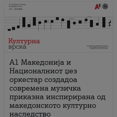
А1 Македонија и
Националниот џез
оркестар создадоа
современа музичка
приказна инспирирана од
македонското културно
наследство