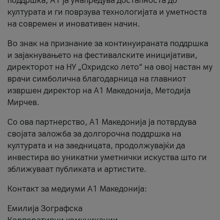
поддршка, A1 ја унапредува достапноста до
културата и ги поврзува технологијата и уметноста
на современ и иновативен начин.
Во знак на признание за континуираната поддршка
и зајакнувањето на фестивалските иницијативи,
директорот на НУ „Охридско лето“ на овој настан му
врачи симболична благодарница на главниот
извршен директор на A1 Македонија, Методија
Мирчев.
Со ова партнерство, A1 Македонија ја потврдува
својата заложба за долгорочна поддршка на
културата и на заедницата, продолжувајќи да
инвестира во уникатни уметнички искуства што ги
зближуваат публиката и артистите.
Контакт за медиуми А1 Македонија:
Емилија Зографска