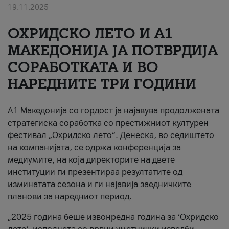
19.11.2025
За нас
ОХРИДСКО ЛЕТО И A1
#ПодобарОнлајн
МАКЕДОНИЈА ЈА ПОТВРДИЈА
СОРАБОТКАТА И ВО
НАРЕДНИТЕ ТРИ ГОДИНИ
A1 Македонија со гордост ја најавува продолжената
стратегиска соработка со престижниот културен
фестивал „Охридско лето“. Денеска, во седиштето
на компанијата, се одржа конференција за
медиумите, на која директорите на двете
институции ги презентираа резултатите од
изминатата сезона и ги најавија заедничките
планови за наредниот период.
„2025 година беше извонредна година за ‘Охридско