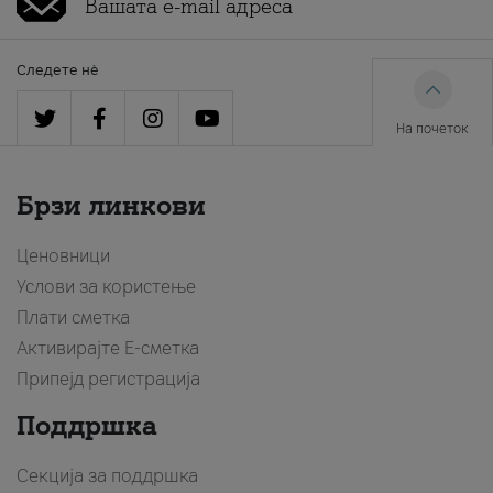
Следете нè
На почеток
Брзи линкови
Ценовници
Услови за користење
Плати сметка
Активирајте Е-сметка
Припејд регистрација
Поддршка
Секција за поддршка