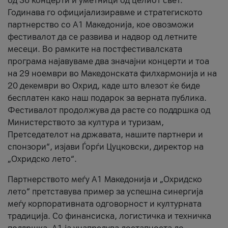
од 36 концерти и уметници од целиот свет.
Годинава го официјализиравме и стратегиското
партнерство со А1 Македонија, кое овозможи
фестивалот да се развива и надвор од летните
месеци. Во рамките на постфестивалската
програма најавуваме два значајни концерти и тоа
на 29 ноември во Македонската филхармонија и на
20 декември во Охрид, каде што влезот ќе биде
бесплатен како наш подарок за верната публика.
Фестивалот продолжува да расте со поддршка од
Министерството за култура и туризам,
Претседателот на државата, нашите партнери и
спонзори“, изјави Ѓорѓи Цуцковски, директор на
„Охридско лето“.
Партнерството меѓу A1 Македонија и „Охридско
лето“ претставува пример за успешна синергија
меѓу корпоративната одговорност и културната
традиција. Со финансиска, логистичка и техничка