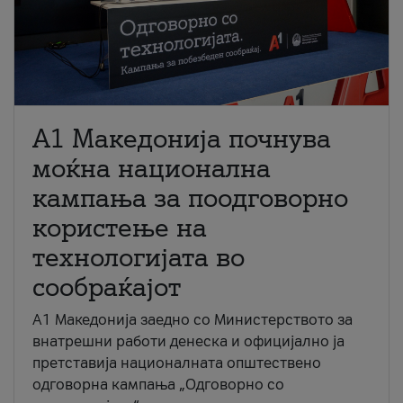
A1 Македонија почнува
моќна национална
кампања за поодговорно
користење на
технологијата во
сообраќајот
A1 Македонија заедно со Министерството за
внатрешни работи денеска и официјално ја
претставија националната општествено
одговорна кампања „Одговорно со