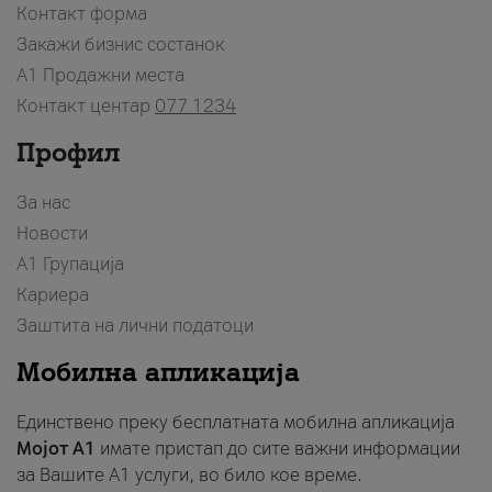
Контакт форма
Закажи бизнис состанок
A1 Продажни места
Контакт центар
077 1234
Профил
За нас
Новости
А1 Групација
Кариера
Заштита на лични податоци
Мобилна апликација
Единствено преку бесплатната мобилна апликација
Мојот A1
имате пристап до сите важни информации
за Вашите A1 услуги, во било кое време.