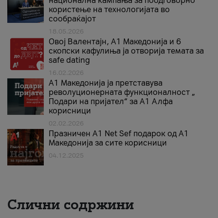
национална кампања за поодговорно
користење на технологијата во
сообраќајот
18.05.2026
Овој Валентајн, A1 Македонија и 6
скопски кафулиња ја отворија темата за
safe dating
16.02.2026
А1 Македонија ја претставува
револуционерната функционалност „
Подари на пријател“ за А1 Алфа
корисници
02.02.2026
Празничен A1 Net Sеf подарок од А1
Македонија за сите корисници
04.12.2025
Слични содржини