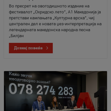
Во пресрет на овогодишното издание на
фестивалот „Охридско лето“, А1 Македонија ја
претстави кампањата „Културна врска“, чиј
централен дел е новата џез-интерпретација на
легендарната македонска народна песна
„Билјан
Дознај повеќе