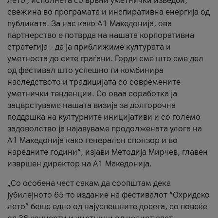
лето’, исполнета со врвни уметнички изведби,
свежина во програмата и инспиративна енергија од
публиката. За нас како A1 Македонија, ова
партнерство е потврда на нашата корпоративна
стратегија – да ја приближиме културата и
уметноста до сите граѓани. Горди сме што сме дел
од фестивал што успешно ги комбинира
наследството и традицијата со современите
уметнички тенденции. Со оваа соработка ја
зацврстуваме нашата визија за долгорочна
поддршка на културните иницијативи и со големо
задоволство ја најавуваме продолжената улога на
A1 Македонија како генерален спонзор и во
наредните години“, изјави Методија Мирчев, главен
извршен директор на A1 Македонија.
„Со особена чест сакам да соопштам дека
јубилејното 65-то издание на фестивалот “Охридско
лето” беше едно од најуспешните досега, со повеќе