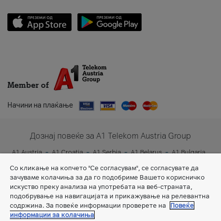
Member of
Начини на плаќање
Дознај повеќе за A1 Telekom Austria Group
A1 Austria
A1 Croatia
A1 Serbia
A1 Belarus
A1 Bulgaria
A1 Slovenia
A1 Digital
Со кликање на копчето "Се согласувам", се согласувате да
зачуваме колачиња за да го подобриме Вашето корисничко
искуство преку анализа на употребата на веб-страната,
подобрување на навигацијата и прикажување на релевантна
содржина. За повеќе информации проверете на
Повеќе
информации за колачиња