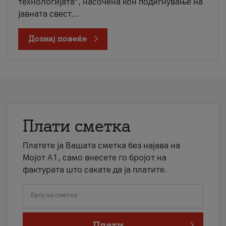
технологијата“, насочена кон подигнување на
јавната свест...
Дознај повеќе
Плати сметка
Платете ја Вашата сметка без најава на
Мојот А1, само внесете го бројот на
фактурата што сакате да ја платите.
Број на сметка
Плати