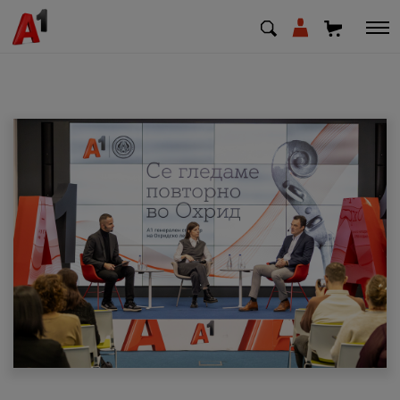
МК
EN
SQ
Приватни
Деловни
Поддршка
Надополни кредит
Плати сметка