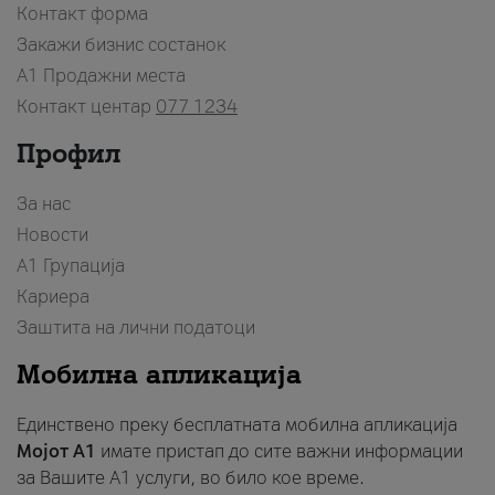
Контакт форма
Закажи бизнис состанок
A1 Продажни места
Контакт центар
077 1234
Профил
За нас
Новости
А1 Групација
Кариера
Заштита на лични податоци
Мобилна апликација
Единствено преку бесплатната мобилна апликација
Мојот A1
имате пристап до сите важни информации
за Вашите A1 услуги, во било кое време.