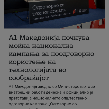
A1 Македонија почнува
моќна национална
кампања за поодговорно
користење на
технологијата во
сообраќајот
A1 Македонија заедно со Министерството за
внатрешни работи денеска и официјално ја
претставија националната општествено
одговорна кампања „Одговорно со