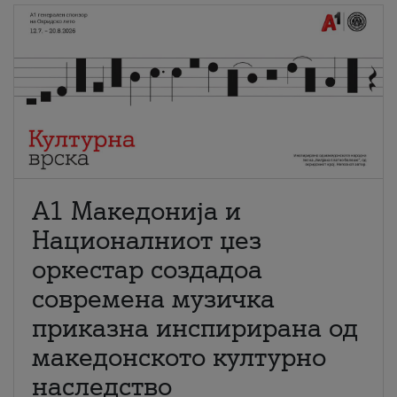
А1 Македонија и
Националниот џез
оркестар создадоа
современа музичка
приказна инспирирана од
македонското културно
наследство