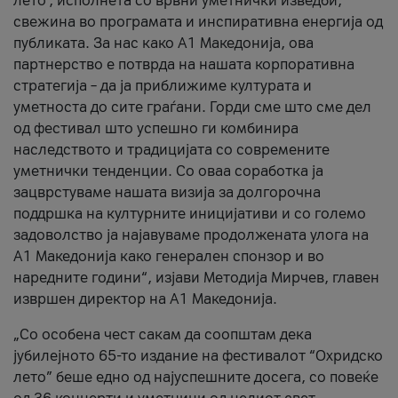
лето’, исполнета со врвни уметнички изведби,
свежина во програмата и инспиративна енергија од
публиката. За нас како A1 Македонија, ова
партнерство е потврда на нашата корпоративна
стратегија – да ја приближиме културата и
уметноста до сите граѓани. Горди сме што сме дел
од фестивал што успешно ги комбинира
наследството и традицијата со современите
уметнички тенденции. Со оваа соработка ја
зацврстуваме нашата визија за долгорочна
поддршка на културните иницијативи и со големо
задоволство ја најавуваме продолжената улога на
A1 Македонија како генерален спонзор и во
наредните години“, изјави Методија Мирчев, главен
извршен директор на A1 Македонија.
„Со особена чест сакам да соопштам дека
јубилејното 65-то издание на фестивалот “Охридско
лето” беше едно од најуспешните досега, со повеќе