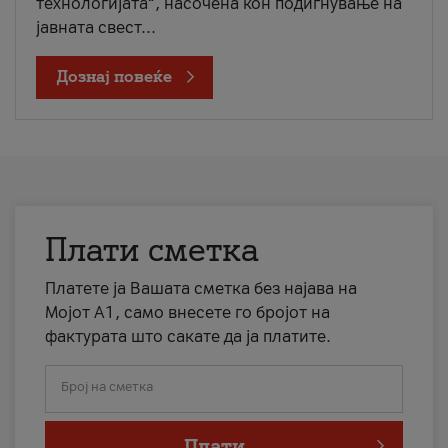
технологијата“, насочена кон подигнување на
јавната свест...
Дознај повеќе
Плати сметка
Платете ја Вашата сметка без најава на
Мојот А1, само внесете го бројот на
фактурата што сакате да ја платите.
Број на сметка
Плати