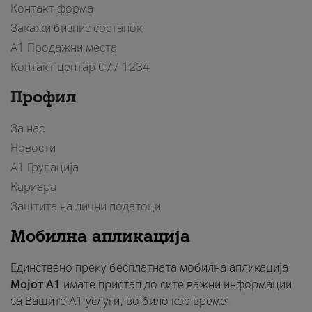
Контакт форма
Закажи бизнис состанок
A1 Продажни места
Контакт центар
077 1234
Профил
За нас
Новости
А1 Групација
Кариера
Заштита на лични податоци
Мобилна апликација
Единствено преку бесплатната мобилна апликација
Мојот A1
имате пристап до сите важни информации
за Вашите A1 услуги, во било кое време.