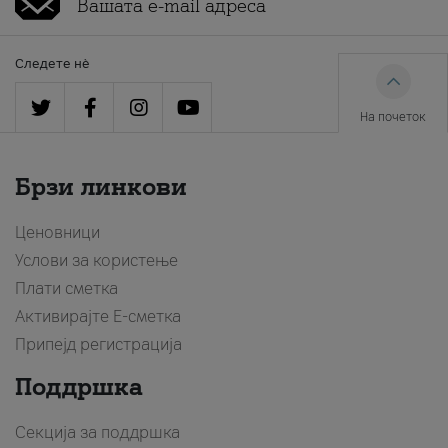
Следете нè
На почеток
Брзи линкови
Ценовници
Услови за користење
Плати сметка
Активирајте Е-сметка
Припејд регистрација
Поддршка
Секција за поддршка