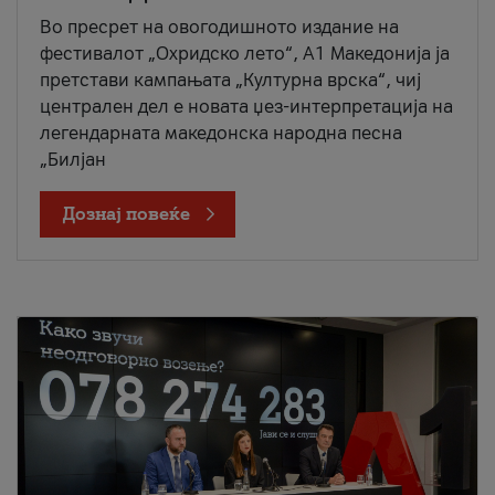
Во пресрет на овогодишното издание на
фестивалот „Охридско лето“, А1 Македонија ја
претстави кампањата „Културна врска“, чиј
централен дел е новата џез-интерпретација на
легендарната македонска народна песна
„Билјан
Дознај повеќе