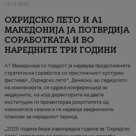
19.11.2025
За нас
ОХРИДСКО ЛЕТО И A1
#ПодобарОнлајн
МАКЕДОНИЈА ЈА ПОТВРДИЈА
СОРАБОТКАТА И ВО
НАРЕДНИТЕ ТРИ ГОДИНИ
A1 Македонија со гордост ја најавува продолжената
стратегиска соработка со престижниот културен
фестивал „Охридско лето“. Денеска, во седиштето
на компанијата, се одржа конференција за
медиумите, на која директорите на двете
институции ги презентираа резултатите од
изминатата сезона и ги најавија заедничките
планови за наредниот период.
„2025 година беше извонредна година за ‘Охридско