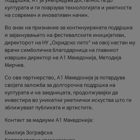
поддршка, A1 ја унапредува достапноста до
културата и ги поврзува технологијата и уметноста
на современ и иновативен начин.
Во знак на признание за континуираната поддршка
и зајакнувањето на фестивалските иницијативи,
директорот на НУ „Охридско лето“ на овој настан му
врачи симболична благодарница на главниот
извршен директор на A1 Македонија, Методија
Мирчев.
Со ова партнерство, A1 Македонија ја потврдува
својата заложба за долгорочна поддршка на
културата и на заедницата, продолжувајќи да
инвестира во уникатни уметнички искуства што ги
зближуваат публиката и артистите.
Контакт за медиуми А1 Македонија:
Емилија Зографска