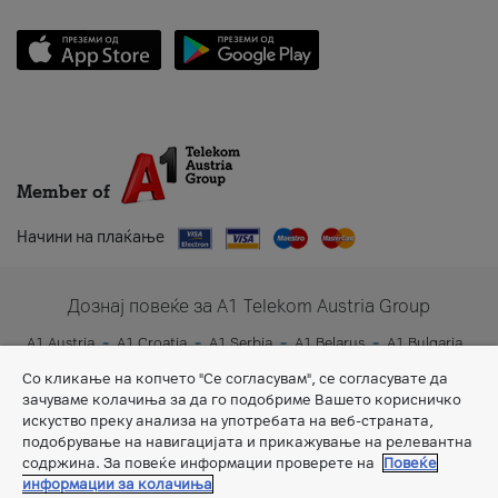
Member of
Начини на плаќање
Дознај повеќе за A1 Telekom Austria Group
A1 Austria
A1 Croatia
A1 Serbia
A1 Belarus
A1 Bulgaria
A1 Slovenia
A1 Digital
Со кликање на копчето "Се согласувам", се согласувате да
зачуваме колачиња за да го подобриме Вашето корисничко
искуство преку анализа на употребата на веб-страната,
подобрување на навигацијата и прикажување на релевантна
содржина. За повеќе информации проверете на
Повеќе
информации за колачиња