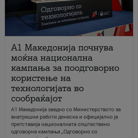
A1 Македонија почнува
моќна национална
кампања за поодговорно
користење на
технологијата во
сообраќајот
A1 Македонија заедно со Министерството за
внатрешни работи денеска и официјално ја
претставија националната општествено
одговорна кампања „Одговорно со