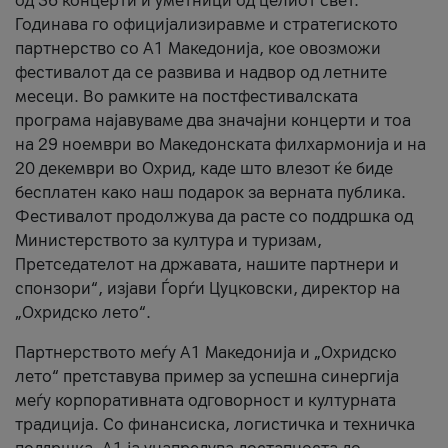
од 36 концерти и уметници од целиот свет.
Годинава го официјализиравме и стратегиското
партнерство со А1 Македонија, кое овозможи
фестивалот да се развива и надвор од летните
месеци. Во рамките на постфестивалската
програма најавуваме два значајни концерти и тоа
на 29 ноември во Македонската филхармонија и на
20 декември во Охрид, каде што влезот ќе биде
бесплатен како наш подарок за верната публика.
Фестивалот продолжува да расте со поддршка од
Министерството за култура и туризам,
Претседателот на државата, нашите партнери и
спонзори“, изјави Ѓорѓи Цуцковски, директор на
„Охридско лето“.
Партнерството меѓу A1 Македонија и „Охридско
лето“ претставува пример за успешна синергија
меѓу корпоративната одговорност и културната
традиција. Со финансиска, логистичка и техничка