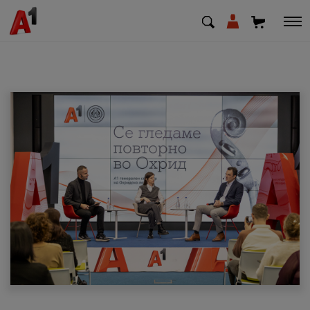
МК
EN
SQ
Приватни
Деловни
Поддршка
Надополни кредит
Плати сметка