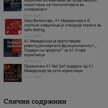
национална кампања за поодговорно
користење на технологијата во
сообраќајот
18.05.2026
Овој Валентајн, A1 Македонија и 6
скопски кафулиња ја отворија темата за
safe dating
16.02.2026
А1 Македонија ја претставува
револуционерната функционалност „
Подари на пријател“ за А1 Алфа
корисници
02.02.2026
Празничен A1 Net Sеf подарок од А1
Македонија за сите корисници
04.12.2025
Слични содржини