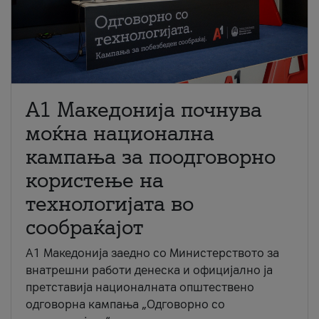
A1 Македонија почнува
моќна национална
кампања за поодговорно
користење на
технологијата во
сообраќајот
A1 Македонија заедно со Министерството за
внатрешни работи денеска и официјално ја
претставија националната општествено
одговорна кампања „Одговорно со