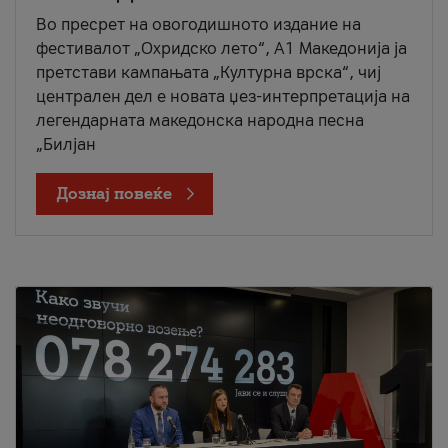
Во пресрет на овогодишното издание на
фестивалот „Охридско лето“, А1 Македонија ја
претстави кампањата „Културна врска“, чиј
централен дел е новата џез-интерпретација на
легендарната македонска народна песна
„Билјан
Дознај повеќе