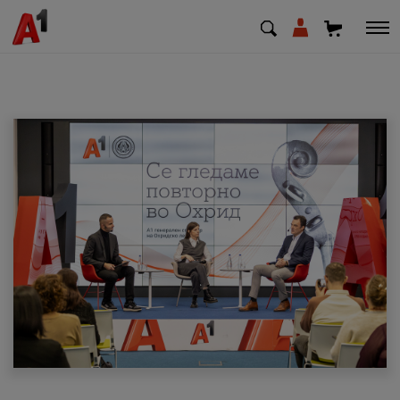
МК
EN
SQ
Приватни
Деловни
Поддршка
Надополни кредит
Плати сметка