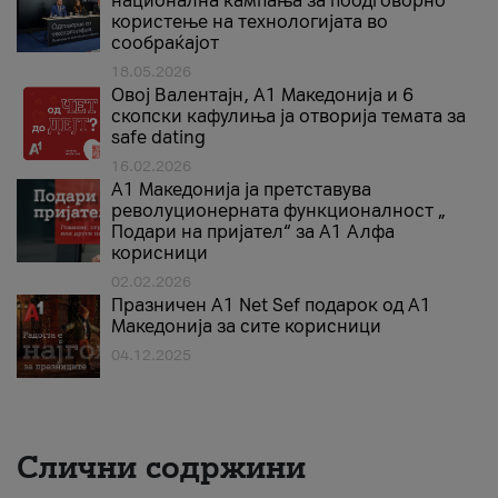
национална кампања за поодговорно
користење на технологијата во
сообраќајот
18.05.2026
Овој Валентајн, A1 Македонија и 6
скопски кафулиња ја отворија темата за
safe dating
16.02.2026
А1 Македонија ја претставува
револуционерната функционалност „
Подари на пријател“ за А1 Алфа
корисници
02.02.2026
Празничен A1 Net Sеf подарок од А1
Македонија за сите корисници
04.12.2025
Слични содржини