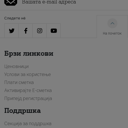
Следете нè
На почеток
Брзи линкови
Ценовници
Услови за користење
Плати сметка
Активирајте Е-сметка
Припејд регистрација
Поддршка
Секција за поддршка