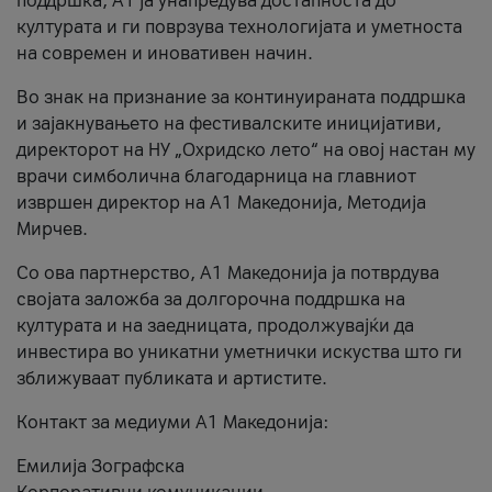
поддршка, A1 ја унапредува достапноста до
културата и ги поврзува технологијата и уметноста
на современ и иновативен начин.
Во знак на признание за континуираната поддршка
и зајакнувањето на фестивалските иницијативи,
директорот на НУ „Охридско лето“ на овој настан му
врачи симболична благодарница на главниот
извршен директор на A1 Македонија, Методија
Мирчев.
Со ова партнерство, A1 Македонија ја потврдува
својата заложба за долгорочна поддршка на
културата и на заедницата, продолжувајќи да
инвестира во уникатни уметнички искуства што ги
зближуваат публиката и артистите.
Контакт за медиуми А1 Македонија:
Емилија Зографска