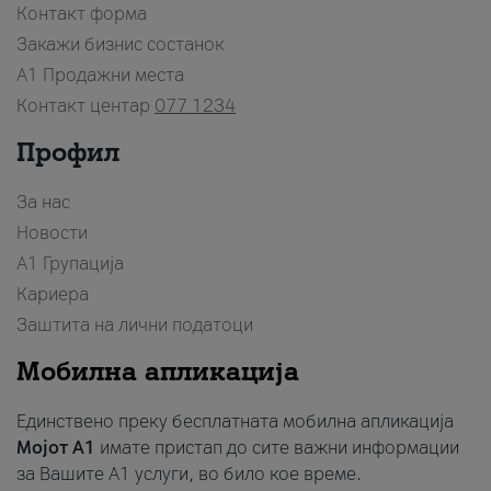
Контакт форма
Закажи бизнис состанок
A1 Продажни места
Контакт центар
077 1234
Профил
За нас
Новости
А1 Групација
Кариера
Заштита на лични податоци
Мобилна апликација
Единствено преку бесплатната мобилна апликација
Мојот A1
имате пристап до сите важни информации
за Вашите A1 услуги, во било кое време.