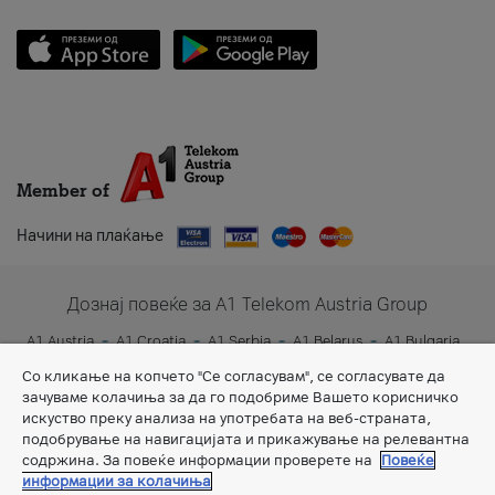
Member of
Начини на плаќање
Дознај повеќе за A1 Telekom Austria Group
A1 Austria
A1 Croatia
A1 Serbia
A1 Belarus
A1 Bulgaria
A1 Slovenia
A1 Digital
Со кликање на копчето "Се согласувам", се согласувате да
зачуваме колачиња за да го подобриме Вашето корисничко
искуство преку анализа на употребата на веб-страната,
подобрување на навигацијата и прикажување на релевантна
содржина. За повеќе информации проверете на
Повеќе
информации за колачиња