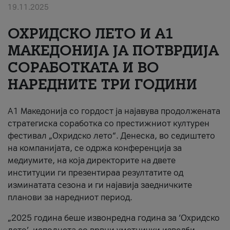
19.11.2025
За нас
ОХРИДСКО ЛЕТО И A1
#ПодобарОнлајн
МАКЕДОНИЈА ЈА ПОТВРДИЈА
СОРАБОТКАТА И ВО
НАРЕДНИТЕ ТРИ ГОДИНИ
A1 Македонија со гордост ја најавува продолжената
стратегиска соработка со престижниот културен
фестивал „Охридско лето“. Денеска, во седиштето
на компанијата, се одржа конференција за
медиумите, на која директорите на двете
институции ги презентираа резултатите од
изминатата сезона и ги најавија заедничките
планови за наредниот период.
„2025 година беше извонредна година за ‘Охридско