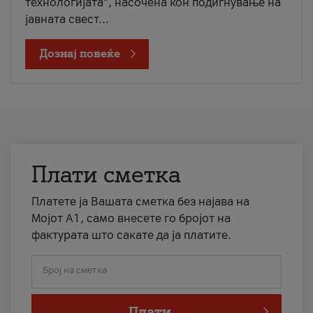
технологијата“, насочена кон подигнување на
јавната свест...
Дознај повеќе
Плати сметка
Платете ја Вашата сметка без најава на
Мојот А1, само внесете го бројот на
фактурата што сакате да ја платите.
Број на сметка
Плати