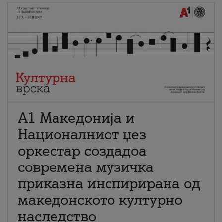
А1 Македонија и
Националниот џез
оркестар создадоа
современа музичка
приказна инспирирана од
македонското културно
наследство