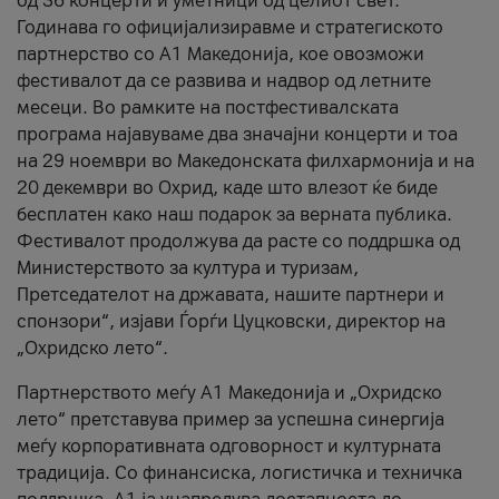
од 36 концерти и уметници од целиот свет.
Годинава го официјализиравме и стратегиското
партнерство со А1 Македонија, кое овозможи
фестивалот да се развива и надвор од летните
месеци. Во рамките на постфестивалската
програма најавуваме два значајни концерти и тоа
на 29 ноември во Македонската филхармонија и на
20 декември во Охрид, каде што влезот ќе биде
бесплатен како наш подарок за верната публика.
Фестивалот продолжува да расте со поддршка од
Министерството за култура и туризам,
Претседателот на државата, нашите партнери и
спонзори“, изјави Ѓорѓи Цуцковски, директор на
„Охридско лето“.
Партнерството меѓу A1 Македонија и „Охридско
лето“ претставува пример за успешна синергија
меѓу корпоративната одговорност и културната
традиција. Со финансиска, логистичка и техничка