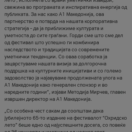
лето’, исполнета со врвни уметнички изведби,
свежина во програмата и инспиративна енергија од
публиката. За нас како A1 Македонија, ова
партнерство е потврда на нашата корпоративна
стратегија – да ја приближиме културата и
уметноста до сите граѓани. Горди сме што сме дел
од фестивал што успешно ги комбинира
наследството и традицијата со современите
уметнички тенденции. Со оваа соработка ја
зацврстуваме нашата визија за долгорочна
поддршка на културните иницијативи и со големо
задоволство ја најавуваме продолжената улога на
A1 Македонија како генерален спонзор и во
наредните години“, изјави Методија Мирчев, главен
извршен директор на A1 Македонија.
„Со особена чест сакам да соопштам дека
јубилејното 65-то издание на фестивалот “Охридско
лето” беше едно од најуспешните досега, со повеќе