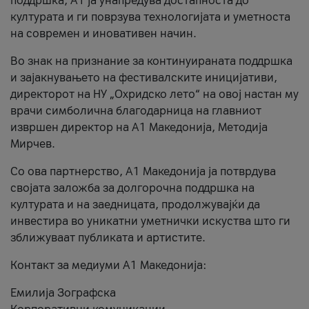
поддршка, A1 ја унапредува достапноста до
културата и ги поврзува технологијата и уметноста
на современ и иновативен начин.
Во знак на признание за континуираната поддршка
и зајакнувањето на фестивалските иницијативи,
директорот на НУ „Охридско лето“ на овој настан му
врачи симболична благодарница на главниот
извршен директор на A1 Македонија, Методија
Мирчев.
Со ова партнерство, A1 Македонија ја потврдува
својата заложба за долгорочна поддршка на
културата и на заедницата, продолжувајќи да
инвестира во уникатни уметнички искуства што ги
зближуваат публиката и артистите.
Контакт за медиуми А1 Македонија:
Емилија Зографска