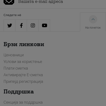
Следете нè
На почеток
Брзи линкови
Ценовници
Услови за користење
Плати сметка
Активирајте Е-сметка
Припејд регистрација
Поддршка
Секција за поддршка