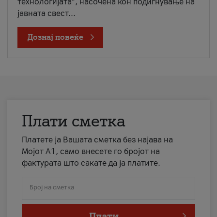
технологијата“, насочена кон подигнување на
јавната свест...
Дознај повеќе
Плати сметка
Платете ја Вашата сметка без најава на
Мојот А1, само внесете го бројот на
фактурата што сакате да ја платите.
Број на сметка
Плати