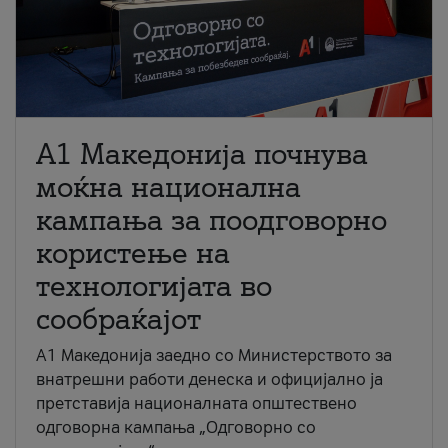
A1 Македонија почнува
моќна национална
кампања за поодговорно
користење на
технологијата во
сообраќајот
A1 Македонија заедно со Министерството за
внатрешни работи денеска и официјално ја
претставија националната општествено
одговорна кампања „Одговорно со