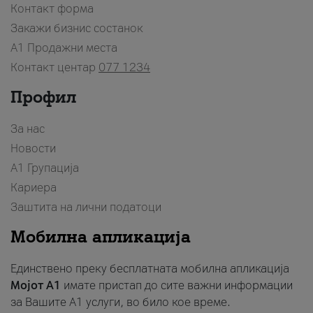
Контакт форма
Закажи бизнис состанок
A1 Продажни места
Контакт центар
077 1234
Профил
За нас
Новости
А1 Групација
Кариера
Заштита на лични податоци
Мобилна апликација
Единствено преку бесплатната мобилна апликација
Мојот A1
имате пристап до сите важни информации
за Вашите A1 услуги, во било кое време.