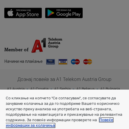
Member of
Начини на плаќање
Дознај повеќе за A1 Telekom Austria Group
A1 Austria
A1 Croatia
A1 Serbia
A1 Belarus
A1 Bulgaria
A1 Slovenia
A1 Digital
Со кликање на копчето "Се согласувам", се согласувате да
зачуваме колачиња за да го подобриме Вашето корисничко
искуство преку анализа на употребата на веб-страната,
подобрување на навигацијата и прикажување на релевантна
содржина. За повеќе информации проверете на
Повеќе
информации за колачиња