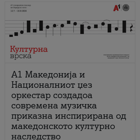
А1 Македонија и
Националниот џез
оркестар создадоа
современа музичка
приказна инспирирана од
македонското културно
наследство