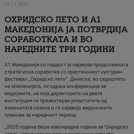
19.11.2025
За нас
ОХРИДСКО ЛЕТО И A1
#ПодобарОнлајн
МАКЕДОНИЈА ЈА ПОТВРДИЈА
СОРАБОТКАТА И ВО
НАРЕДНИТЕ ТРИ ГОДИНИ
A1 Македонија со гордост ја најавува продолжената
стратегиска соработка со престижниот културен
фестивал „Охридско лето“. Денеска, во седиштето
на компанијата, се одржа конференција за
медиумите, на која директорите на двете
институции ги презентираа резултатите од
изминатата сезона и ги најавија заедничките
планови за наредниот период.
„2025 година беше извонредна година за ‘Охридско