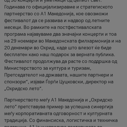
од 36 концерти и уметници од целиот свет.
Годинава го официјализиравме и стратегиското
партнерство со А1 Македонија, кое овозможи
фестивалот да се развива и надвор од летните
месеци. Во рамките на постфестивалската
програма најавуваме два значајни концерти и тоа
на 29 ноември во Македонската филхармонија и на
20 декември во Охрид, каде што влезот ќе биде
бесплатен како наш подарок за верната публика.
Фестивалот продолжува да расте со поддршка од
Министерството за култура и туризам,
Претседателот на државата, нашите партнери и
спонзори“, изјави Ѓорѓи Цуцковски, директор на
„Охридско лето“.
Партнерството меѓу A1 Македонија и „Охридско
лето“ претставува пример за успешна синергија
меѓу корпоративната одговорност и културната
традиција. Со финансиска, логистичка и техничка