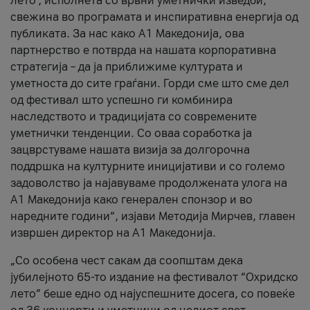
лето’, исполнета со врвни уметнички изведби,
свежина во програмата и инспиративна енергија од
публиката. За нас како A1 Македонија, ова
партнерство е потврда на нашата корпоративна
стратегија – да ја приближиме културата и
уметноста до сите граѓани. Горди сме што сме дел
од фестивал што успешно ги комбинира
наследството и традицијата со современите
уметнички тенденции. Со оваа соработка ја
зацврстуваме нашата визија за долгорочна
поддршка на културните иницијативи и со големо
задоволство ја најавуваме продолжената улога на
A1 Македонија како генерален спонзор и во
наредните години“, изјави Методија Мирчев, главен
извршен директор на A1 Македонија.
„Со особена чест сакам да соопштам дека
јубилејното 65-то издание на фестивалот “Охридско
лето” беше едно од најуспешните досега, со повеќе