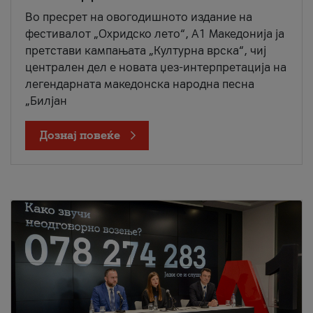
Во пресрет на овогодишното издание на
фестивалот „Охридско лето“, А1 Македонија ја
претстави кампањата „Културна врска“, чиј
централен дел е новата џез-интерпретација на
легендарната македонска народна песна
„Билјан
Дознај повеќе