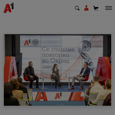
МК
EN
SQ
Приватни
Деловни
Поддршка
Надополни кредит
Плати сметка