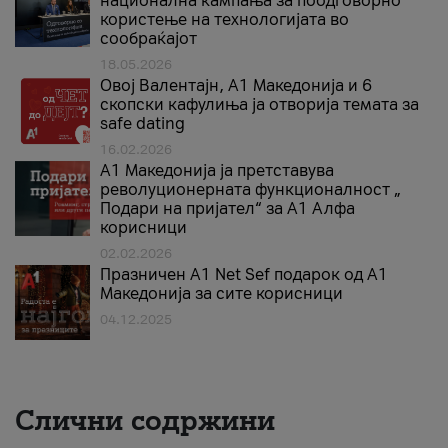
национална кампања за поодговорно
користење на технологијата во
сообраќајот
18.05.2026
Овој Валентајн, A1 Македонија и 6
скопски кафулиња ја отворија темата за
safe dating
16.02.2026
А1 Македонија ја претставува
револуционерната функционалност „
Подари на пријател“ за А1 Алфа
корисници
02.02.2026
Празничен A1 Net Sеf подарок од А1
Македонија за сите корисници
04.12.2025
Слични содржини