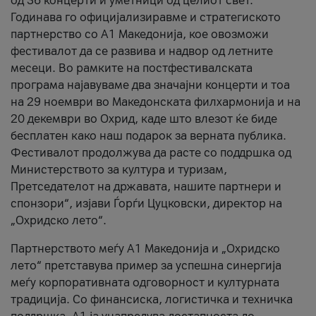
од 36 концерти и уметници од целиот свет.
Годинава го официјализиравме и стратегиското
партнерство со А1 Македонија, кое овозможи
фестивалот да се развива и надвор од летните
месеци. Во рамките на постфестивалската
програма најавуваме два значајни концерти и тоа
на 29 ноември во Македонската филхармонија и на
20 декември во Охрид, каде што влезот ќе биде
бесплатен како наш подарок за верната публика.
Фестивалот продолжува да расте со поддршка од
Министерството за култура и туризам,
Претседателот на државата, нашите партнери и
спонзори“, изјави Ѓорѓи Цуцковски, директор на
„Охридско лето“.
Партнерството меѓу A1 Македонија и „Охридско
лето“ претставува пример за успешна синергија
меѓу корпоративната одговорност и културната
традиција. Со финансиска, логистичка и техничка