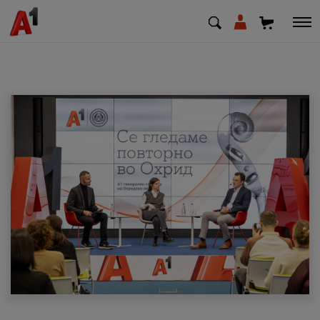
МК
EN
SQ
Приватни
Деловни
Поддршка
Надополни кредит
Плати сметка