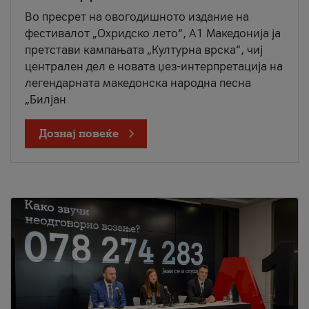
Во пресрет на овогодишното издание на
фестивалот „Охридско лето“, А1 Македонија ја
претстави кампањата „Културна врска“, чиј
централен дел е новата џез-интерпретација на
легендарната македонска народна песна
„Билјан
Дознај повеќе