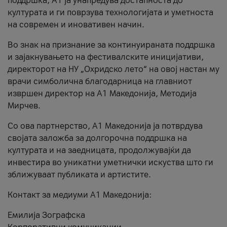
поддршка, A1 ја унапредува достапноста до
културата и ги поврзува технологијата и уметноста
на современ и иновативен начин.
Во знак на признание за континуираната поддршка
и зајакнувањето на фестивалските иницијативи,
директорот на НУ „Охридско лето“ на овој настан му
врачи симболична благодарница на главниот
извршен директор на A1 Македонија, Методија
Мирчев.
Со ова партнерство, A1 Македонија ја потврдува
својата заложба за долгорочна поддршка на
културата и на заедницата, продолжувајќи да
инвестира во уникатни уметнички искуства што ги
зближуваат публиката и артистите.
Контакт за медиуми А1 Македонија:
Емилија Зографска