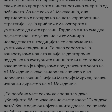
лето’, исполнета со врвни уметнички изведби,
свежина во програмата и инспиративна енергија од
публиката. За нас како A1 Македонија, ова
партнерство е потврда на нашата корпоративна
стратегија – да ја приближиме културата и
уметноста до сите граѓани. Горди сме што сме дел
од фестивал што успешно ги комбинира
наследството и традицијата со современите
уметнички тенденции. Со оваа соработка ја
зацврстуваме нашата визија за долгорочна
поддршка на културните иницијативи и со големо
задоволство ја најавуваме продолжената улога на
A1 Македонија како генерален спонзор и во
наредните години“, изјави Методија Мирчев, главен
извршен директор на A1 Македонија.
„Со особена чест сакам да соопштам дека
јубилејното 65-то издание на фестивалот “Охридско
лето” беше едно од најуспешните досега, со повеќе