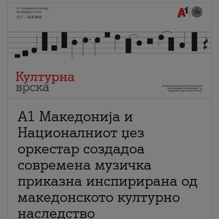
А1 Македонија и
Националниот џез
оркестар создадоа
современа музичка
приказна инспирирана од
македонското културно
наследство