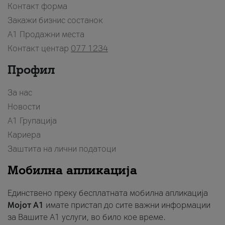
Контакт форма
Закажи бизнис состанок
A1 Продажни места
Контакт центар
077 1234
Профил
За нас
Новости
А1 Групација
Кариера
Заштита на лични податоци
Мобилна апликација
Единствено преку бесплатната мобилна апликација
Мојот A1
имате пристап до сите важни информации
за Вашите A1 услуги, во било кое време.