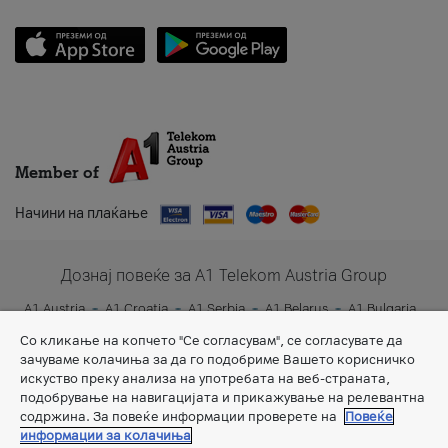
Member of
Начини на плаќање
Дознај повеќе за A1 Telekom Austria Group
A1 Austria
A1 Croatia
A1 Serbia
A1 Belarus
A1 Bulgaria
A1 Slovenia
A1 Digital
Со кликање на копчето "Се согласувам", се согласувате да
зачуваме колачиња за да го подобриме Вашето корисничко
искуство преку анализа на употребата на веб-страната,
подобрување на навигацијата и прикажување на релевантна
содржина. За повеќе информации проверете на
Повеќе
информации за колачиња