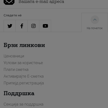
Следете нè
На почеток
Брзи линкови
Ценовници
Услови за користење
Плати сметка
Активирајте Е-сметка
Припејд регистрација
Поддршка
Секција за поддршка