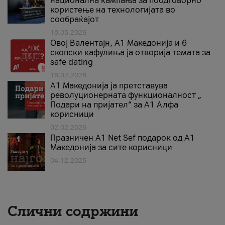
национална кампања за поодговорно
користење на технологијата во
сообраќајот
18.05.2026
Овој Валентајн, A1 Македонија и 6
скопски кафулиња ја отворија темата за
safe dating
16.02.2026
А1 Македонија ја претставува
револуционерната функционалност „
Подари на пријател“ за А1 Алфа
корисници
02.02.2026
Празничен A1 Net Sеf подарок од А1
Македонија за сите корисници
04.12.2025
Слични содржини