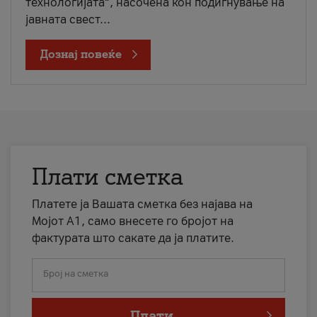
технологијата“, насочена кон подигнување на
јавната свест...
Дознај повеќе
Плати сметка
Платете ја Вашата сметка без најава на
Мојот А1, само внесете го бројот на
фактурата што сакате да ја платите.
Број на сметка
Плати