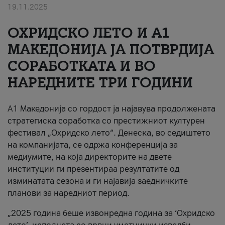
19.11.2025
За нас
ОХРИДСКО ЛЕТО И A1
#ПодобарОнлајн
МАКЕДОНИЈА ЈА ПОТВРДИЈА
СОРАБОТКАТА И ВО
НАРЕДНИТЕ ТРИ ГОДИНИ
A1 Македонија со гордост ја најавува продолжената
стратегиска соработка со престижниот културен
фестивал „Охридско лето“. Денеска, во седиштето
на компанијата, се одржа конференција за
медиумите, на која директорите на двете
институции ги презентираа резултатите од
изминатата сезона и ги најавија заедничките
планови за наредниот период.
„2025 година беше извонредна година за ‘Охридско