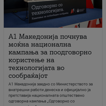
A1 Македонија почнува
моќна национална
кампања за поодговорно
користење на
технологијата во
сообраќајот
A1 Македонија заедно со Министерството за
внатрешни работи денеска и официјално ја
претставија националната општествено
одговорна кампања „Одговорно со