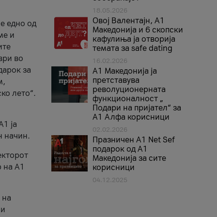
18.05.2026
Овој Валентајн, A1
е едно од
Македонија и 6 скопски
ме и
кафулиња ја отворија
ите
темата за safe dating
ври во
16.02.2026
дарок за
А1 Македонија ја
претставува
м,
револуционерната
ко лето“.
функционалност „
Подари на пријател“ за
А1 Алфа корисници
A1 ја
02.02.2026
н начин.
Празничен A1 Net Sеf
подарок од А1
екторот
Македонија за сите
 на A1
корисници
04.12.2025
 на
 и