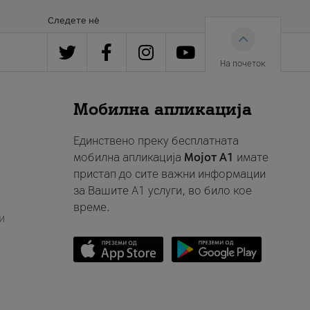
Следете нè
На почеток
Мобилна апликација
Единствено преку бесплатната
мобилна апликација
Мојот A1
имате
пристап до сите важни информации
за Вашите A1 услуги, во било кое
време.
и