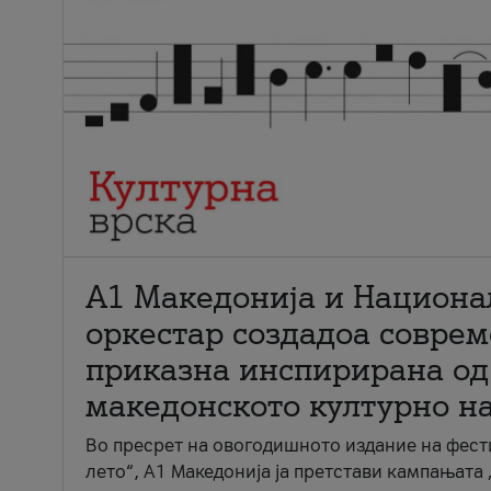
А1 Македонија и Национа
оркестар создадоа совре
приказна инспирирана од
македонското културно н
Во пресрет на овогодишното издание на фест
лето“, А1 Македонија ја претстави кампањата 