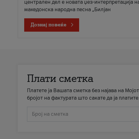
централен дел е новата џез-интерпретација н
македонска народна песна „Билјан
Дознај повеќе
Плати сметка
Платете ја Вашата сметка без најава на Мојот
бројот на фактурата што сакате да ја платите
Број на сметка