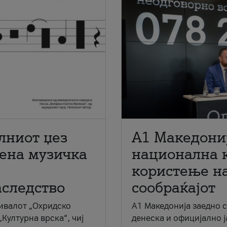
лниот џез
A1 Македони
мена музичка
национална 
користење на
аследство
сообраќајот
ивалот „Охридско
A1 Македонија заедно 
„Културна врска“, чиј
денеска и официјално 