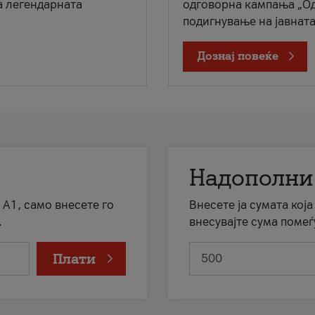
а легендарната
одговорна кампања „Од
подигнување на јавната 
Дознај повеќе
Надополни
 А1, само внесете го
Внесете ја сумата кој
.
внесувајте сума помеѓ
Плати