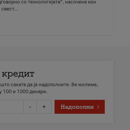
говорно со технологијата“, насочена кон
свест...
 кредит
а што сакате да ја надополните. Ве молиме,
у 100 и 1000 денари.
-
+
Надополни