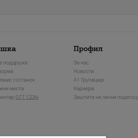
ршка
Профил
за поддршка
За нас
форма
Новости
изнис состанок
А1 Групација
жни места
Кариера
центар
077 1234
Заштита на лични податоц