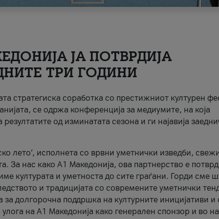
ЕДОНИЈА ЈА ПОТВРДИЈА
ДНИТЕ ТРИ ГОДИНИ
ната стратегиска соработка со престижниот културен ф
анијата, се одржа конференција за медиумите, на која
 резултатите од изминатата сезона и ги најавија заедн
ко лето’, исполнета со врвни уметнички изведби, свеж
а. За нас како A1 Македонија, ова партнерство е потврд
име културата и уметноста до сите граѓани. Горди сме 
ледството и традицијата со современите уметнички тен
а за долгорочна поддршка на културните иницијативи и 
 улога на A1 Македонија како генерален спонзор и во н