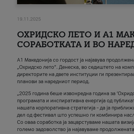
19.11.2025
ОХРИДСКО ЛЕТО И A1 МАК
СОРАБОТКАТА И ВО НАРЕ
A1 Македонија со гордост ја најавува продолже
„Охридско лето“. Денеска, во седиштето на комп
директорите на двете институции ги презентираа
планови за наредниот период.
„2025 година беше извонредна година за ‘Охридс
програмата и инспиративна енергија од публикат
нашата корпоративна стратегија – да ја приближ
дел од фестивал што успешно ги комбинира нас
Со оваа соработка ја зацврстуваме нашата визиј
големо задоволство ја најавуваме продолжената