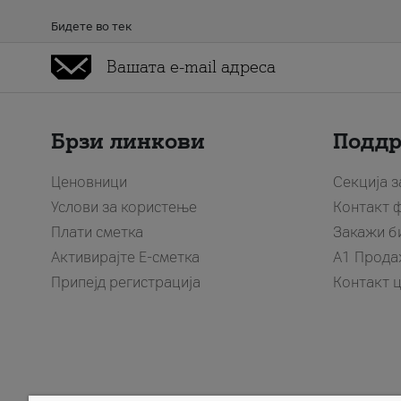
Бидете во тек
Брзи линкови
Подд
Ценовници
Секција 
Услови за користење
Контакт 
Плати сметка
Закажи б
Активирајте Е-сметка
A1 Прода
Припејд регистрација
Контакт 