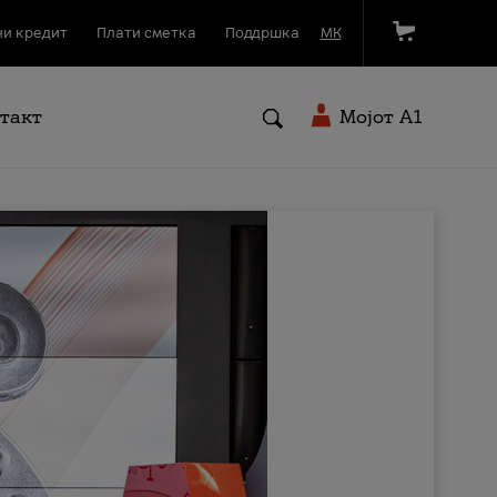
и кредит
Плати сметка
Поддршка
МК
такт
Мојот A1