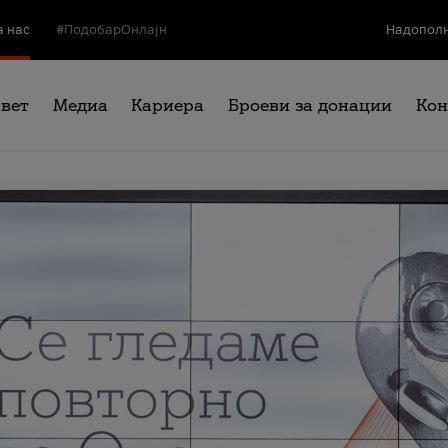
а нас
#ПодобарОнлајн
Надополн
свет
Медиа
Кариера
Броеви за донации
Кон