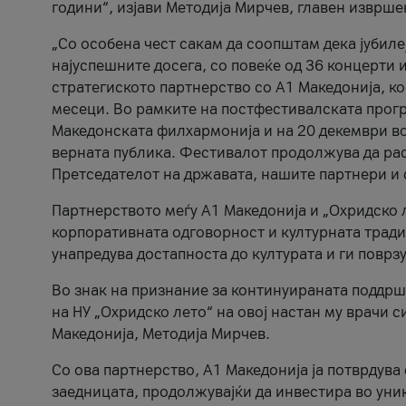
години“, изјави Методија Мирчев, главен изврше
„Со особена чест сакам да соопштам дека јубиле
најуспешните досега, со повеќе од 36 концерти 
стратегиското партнерство со А1 Македонија, к
месеци. Во рамките на постфестивалската прогр
Македонската филхармонија и на 20 декември во
верната публика. Фестивалот продолжува да рас
Претседателот на државата, нашите партнери и с
Партнерството меѓу A1 Македонија и „Охридско 
корпоративната одговорност и културната традиц
унапредува достапноста до културата и ги поврз
Во знак на признание за континуираната поддрш
на НУ „Охридско лето“ на овој настан му врачи
Македонија, Методија Мирчев.
Со ова партнерство, A1 Македонија ја потврдува
заедницата, продолжувајќи да инвестира во уни