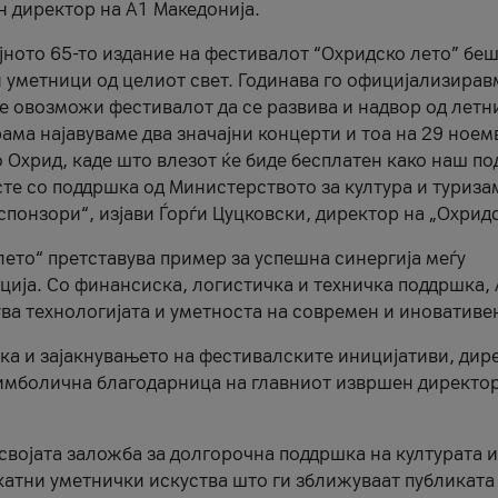
н директор на A1 Македонија.
јното 65-то издание на фестивалот “Охридско лето” беш
и уметници од целиот свет. Годинава го официјализирав
ое овозможи фестивалот да се развива и надвор од летн
ама најавуваме два значајни концерти и тоа на 29 ноем
 Охрид, каде што влезот ќе биде бесплатен како наш по
те со поддршка од Министерството за култура и туриза
понзори“, изјави Ѓорѓи Цуцковски, директор на „Охридс
лето“ претставува пример за успешна синергија меѓу
ија. Со финансиска, логистичка и техничка поддршка, 
ува технологијата и уметноста на современ и иновативе
ка и зајакнувањето на фестивалските иницијативи, дир
 симболична благодарница на главниот извршен директор
 својата заложба за долгорочна поддршка на културата и
катни уметнички искуства што ги зближуваат публиката