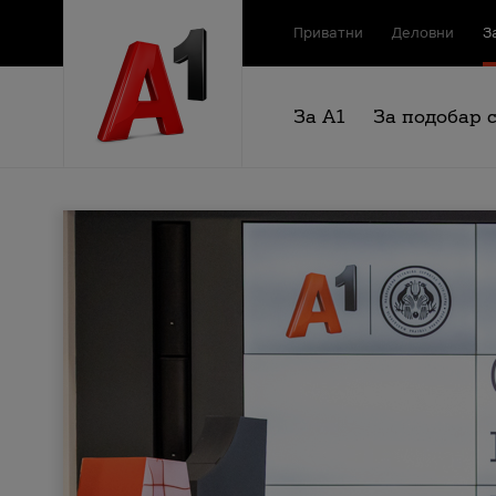
Приватни
Деловни
З
За А1
За подобар 