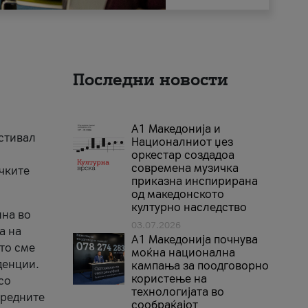
Последни новости
А1 Македонија и
естивал
Националниот џез
оркестар создадоа
современа музичка
ичките
приказна инспирирана
од македонското
културно наследство
ина во
03.07.2026
а на
A1 Македонија почнува
што сме
моќна национална
денции.
кампања за поодговорно
користење на
со
технологијата во
аредните
сообраќајот