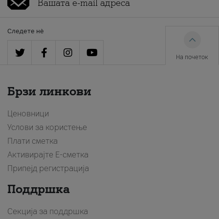
Следете нè
На почеток
Брзи линкови
Ценовници
Услови за користење
Плати сметка
Активирајте Е-сметка
Припејд регистрација
Поддршка
Секција за поддршка