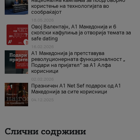
национална кампања за поодговорно
користење на технологијата во
сообраќајот
18.05.2026
Овој Валентајн, A1 Македонија и 6
скопски кафулиња ја отворија темата за
safe dating
16.02.2026
А1 Македонија ја претставува
револуционерната функционалност „
Подари на пријател“ за А1 Алфа
корисници
02.02.2026
Празничен A1 Net Sеf подарок од А1
Македонија за сите корисници
04.12.2025
Слични содржини