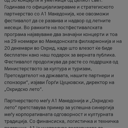
од 36 концерти и уметници од целиот свет.
Годинава го официјализиравме и стратегиското
партнерство со А1 Македонија, кое овозможи
фестивалот да се развива и надвор од летните
месеци. Во рамките на постфестивалската
програма најавуваме два значајни концерти и тоа
на 29 ноември во Македонската филхармонија и на
20 декември во Охрид, каде што влезот ќе биде
бесплатен како наш подарок за верната публика.
Фестивалот продолжува да расте со поддршка од
Министерството за култура и туризам,
Претседателот на државата, нашите партнери и
спонзори“, изјави Ѓорѓи Цуцковски, директор на
„Охридско лето“.
Партнерството меѓу A1 Македонија и „Охридско
лето“ претставува пример за успешна синергија
меѓу корпоративната одговорност и културната
традиција. Со финансиска, логистичка и техничка