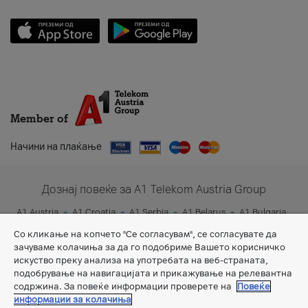
Member of
Начини на плаќање
Дознај повеќе за A1 Telekom Austria Group
A1 Austria
A1 Croatia
A1 Serbia
A1 Belarus
A1 Bulgaria
A1 Slovenia
A1 Digital
Со кликање на копчето "Се согласувам", се согласувате да
зачуваме колачиња за да го подобриме Вашето корисничко
искуство преку анализа на употребата на веб-страната,
подобрување на навигацијата и прикажување на релевантна
содржина. За повеќе информации проверете на
Повеќе
информации за колачиња