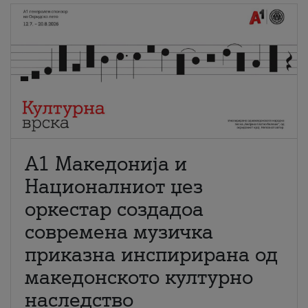
А1 Македонија и
Националниот џез
оркестар создадоа
современа музичка
приказна инспирирана од
македонското културно
наследство