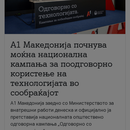
A1 Македонија почнува
моќна национална
кампања за поодговорно
користење на
технологијата во
сообраќајот
A1 Македонија заедно со Министерството за
внатрешни работи денеска и официјално ја
претставија националната општествено
одговорна кампања „Одговорно со