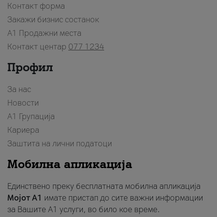
Контакт форма
Закажи бизнис состанок
A1 Продажни места
Контакт центар
077 1234
Профил
За нас
Новости
А1 Групација
Кариера
Заштита на лични податоци
Мобилна апликација
Единствено преку бесплатната мобилна апликација
Мојот A1
имате пристап до сите важни информации
за Вашите A1 услуги, во било кое време.