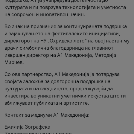
поддршка, A1 ја унапредува достапноста до
културата и ги поврзува технологијата и уметноста
на современ и иновативен начин.
Во знак на признание за континуираната поддршка
и зајакнувањето на фестивалските иницијативи,
директорот на НУ „Охридско лето“ на овој настан му
врачи симболична благодарница на главниот
извршен директор на A1 Македонија, Методија
Мирчев.
Со ова партнерство, A1 Македонија ја потврдува
својата заложба за долгорочна поддршка на
културата и на заедницата, продолжувајќи да
инвестира во уникатни уметнички искуства што ги
зближуваат публиката и артистите.
Контакт за медиуми А1 Македонија:
Емилија Зографска