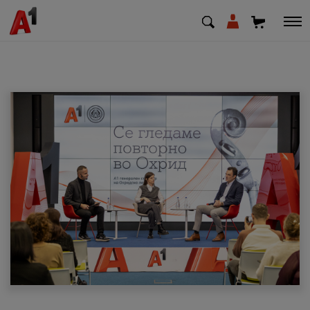
МК
EN
SQ
Приватни
Деловни
Поддршка
Надополни кредит
Плати сметка