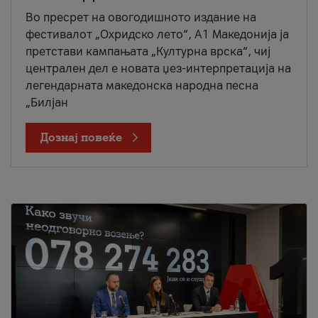
Во пресрет на овогодишното издание на
фестивалот „Охридско лето“, А1 Македонија ја
претстави кампањата „Културна врска“, чиј
централен дел е новата џез-интерпретација на
легендарната македонска народна песна
„Билјан
Дознај повеќе