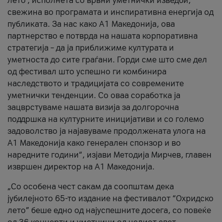
лето’, исполнета со врвни уметнички изведби,
свежина во програмата и инспиративна енергија од
публиката. За нас како A1 Македонија, ова
партнерство е потврда на нашата корпоративна
стратегија – да ја приближиме културата и
уметноста до сите граѓани. Горди сме што сме дел
од фестивал што успешно ги комбинира
наследството и традицијата со современите
уметнички тенденции. Со оваа соработка ја
зацврстуваме нашата визија за долгорочна
поддршка на културните иницијативи и со големо
задоволство ја најавуваме продолжената улога на
A1 Македонија како генерален спонзор и во
наредните години“, изјави Методија Мирчев, главен
извршен директор на A1 Македонија.
„Со особена чест сакам да соопштам дека
јубилејното 65-то издание на фестивалот “Охридско
лето” беше едно од најуспешните досега, со повеќе