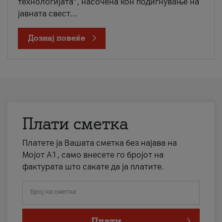
технологијата“, насочена кон подигнување на
јавната свест...
Дознај повеќе
Плати сметка
Платете ја Вашата сметка без најава на
Мојот А1, само внесете го бројот на
фактурата што сакате да ја платите.
Број на сметка
Плати