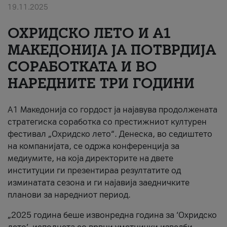
19.11.2025
За нас
ОХРИДСКО ЛЕТО И A1
#ПодобарОнлајн
МАКЕДОНИЈА ЈА ПОТВРДИЈА
СОРАБОТКАТА И ВО
НАРЕДНИТЕ ТРИ ГОДИНИ
A1 Македонија со гордост ја најавува продолжената
стратегиска соработка со престижниот културен
фестивал „Охридско лето“. Денеска, во седиштето
на компанијата, се одржа конференција за
медиумите, на која директорите на двете
институции ги презентираа резултатите од
изминатата сезона и ги најавија заедничките
планови за наредниот период.
„2025 година беше извонредна година за ‘Охридско