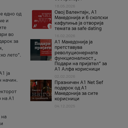
18.05.2026
Овој Валентајн, A1
е едно од
Македонија и 6 скопски
ме и
кафулиња ја отворија
ите
темата за safe dating
ври во
16.02.2026
дарок за
А1 Македонија ја
претставува
м,
револуционерната
ко лето“.
функционалност „
Подари на пријател“ за
А1 Алфа корисници
A1 ја
02.02.2026
н начин.
Празничен A1 Net Sеf
подарок од А1
екторот
Македонија за сите
 на A1
корисници
04.12.2025
 на
 и