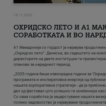
19.11.2025
ОХРИДСКО ЛЕТО И A1 МАК
СОРАБОТКАТА И ВО НАРЕ
A1 Македонија со гордост ја најавува продолже
„Охридско лето“. Денеска, во седиштето на комп
директорите на двете институции ги презентираа
планови за наредниот период.
„2025 година беше извонредна година за ‘Охридс
програмата и инспиративна енергија од публикат
нашата корпоративна стратегија – да ја приближ
дел од фестивал што успешно ги комбинира нас
Со оваа соработка ја зацврстуваме нашата визиј
големо задоволство ја најавуваме продолжената