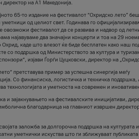
н директор на A1 Македонија.
јното 65-то издание на фестивалот “Охридско лето” беш
и уметници од целиот свет. Годинава го официјализирав
ое овозможи фестивалот да се развива и надвор од летн
ама најавуваме два значајни концерти и тоа на 29 ноем
 Охрид, каде што влезот ќе биде бесплатен како наш по
те со поддршка од Министерството за култура и туриза
понзори“, изјави Ѓорѓи Цуцковски, директор на „Охридс
лето“ претставува пример за успешна синергија меѓу
ија. Со финансиска, логистичка и техничка поддршка, 
ува технологијата и уметноста на современ и иновативе
ка и зајакнувањето на фестивалските иницијативи, дир
 симболична благодарница на главниот извршен директор
 својата заложба за долгорочна поддршка на културата и
катни уметнички искуства што ги зближуваат публиката