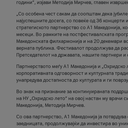
години“, изјави Методија Мирчев, главен изврше
„Со особена чест сакам да соопштам дека јубиле
најуспешните досега, со повеќе од 36 концерти 
стратегиското партнерство со А1 Македонија, к
месеци. Во рамките на постфестивалската прогр
Македонската филхармонија и на 20 декември во
верната публика. Фестивалот продолжува да рас
Претседателот на државата, нашите партнери и с
Партнерството меѓу A1 Македонија и „Охридско 
корпоративната одговорност и културната традиц
унапредува достапноста до културата и ги поврз
Во знак на признание за континуираната поддрш
на НУ „Охридско лето“ на овој настан му врачи
Македонија, Методија Мирчев.
Со ова партнерство, A1 Македонија ја потврдува
заедницата, продолжувајќи да инвестира во уни