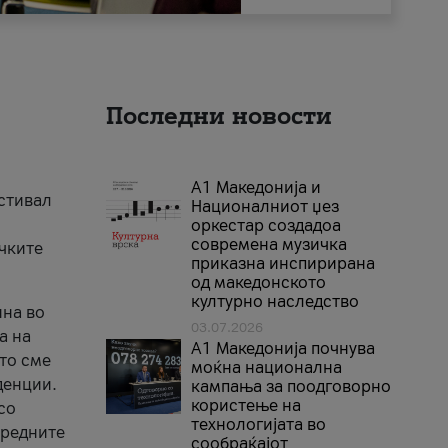
Последни новости
А1 Македонија и
естивал
Националниот џез
оркестар создадоа
современа музичка
ичките
приказна инспирирана
од македонското
културно наследство
ина во
03.07.2026
а на
A1 Македонија почнува
што сме
моќна национална
денции.
кампања за поодговорно
користење на
со
технологијата во
аредните
сообраќајот