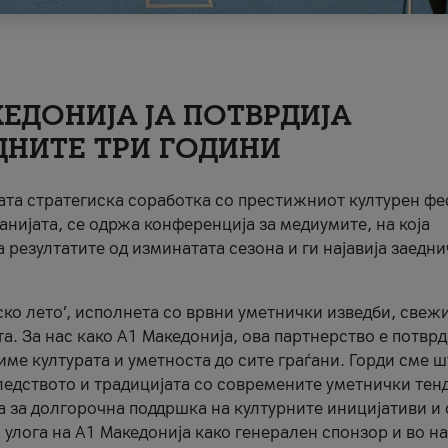
ЕДОНИЈА ЈА ПОТВРДИЈА
ДНИТЕ ТРИ ГОДИНИ
ната стратегиска соработка со престижниот културен ф
анијата, се одржа конференција за медиумите, на која
 резултатите од изминатата сезона и ги најавија заедн
ко лето’, исполнета со врвни уметнички изведби, свеж
а. За нас како A1 Македонија, ова партнерство е потврд
име културата и уметноста до сите граѓани. Горди сме 
ледството и традицијата со современите уметнички тен
а за долгорочна поддршка на културните иницијативи и 
 улога на A1 Македонија како генерален спонзор и во н