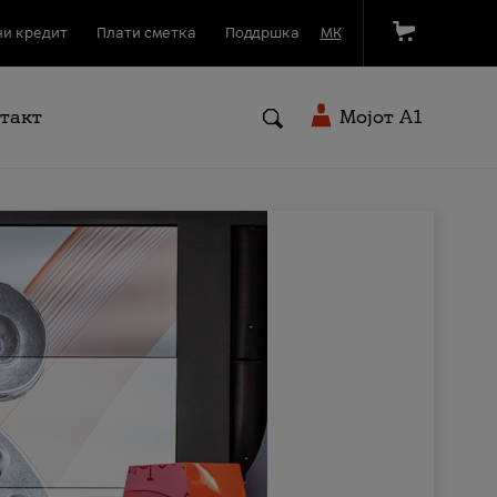
и кредит
Плати сметка
Поддршка
МК
такт
Мојот A1