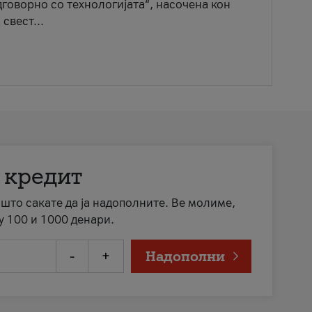
говорно со технологијата“, насочена кон
свест...
 кредит
а што сакате да ја надополните. Ве молиме,
у 100 и 1000 денари.
-
+
Надополни