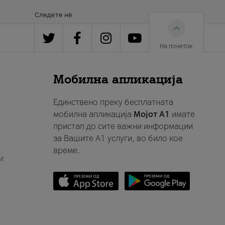
Следете нè
На почеток
Мобилна апликација
Единствено преку бесплатната
мобилна апликација
Мојот A1
имате
пристап до сите важни информации
за Вашите A1 услуги, во било кое
време.
и