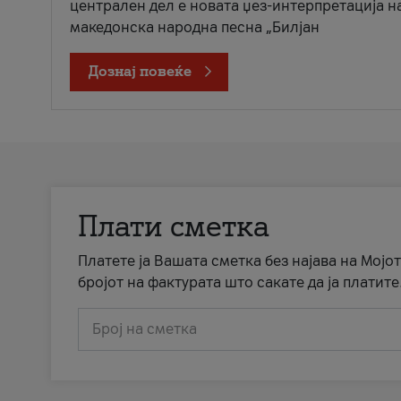
централен дел е новата џез-интерпретација н
македонска народна песна „Билјан
Дознај повеќе
Плати сметка
Платете ја Вашата сметка без најава на Мојот
бројот на фактурата што сакате да ја платите
Број на сметка