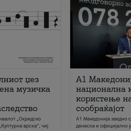
лниот џез
A1 Македони
мена музичка
национална 
користење на
аследство
сообраќајот
ивалот „Охридско
A1 Македонија заедно 
„Културна врска“, чиј
денеска и официјално 