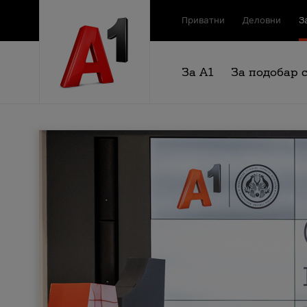
Приватни
Деловни
З
За А1
За подобар 