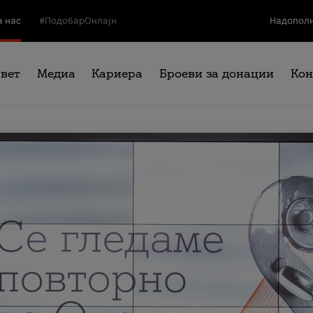
а нас
#ПодобарОнлајн
Надополн
свет
Медиа
Кариера
Броеви за донации
Кон