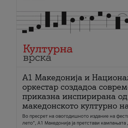
А1 Македонија и Национа
оркестар создадоа совре
приказна инспирирана од
македонското културно н
Во пресрет на овогодишното издание на фест
лето“, А1 Македонија ја претстави кампањата 