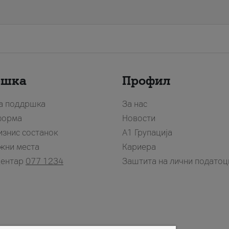
ршка
Профил
за поддршка
За нас
форма
Новости
изнис состанок
А1 Групација
жни места
Кариера
центар
077 1234
Заштита на лични податоц