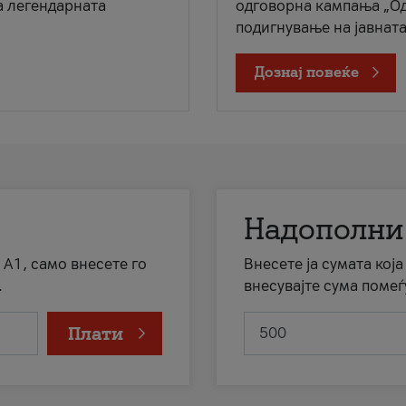
а легендарната
одговорна кампања „Од
подигнување на јавната 
Дознај повеќе
Надополни
 А1, само внесете го
Внесете ја сумата кој
.
внесувајте сума помеѓ
Плати