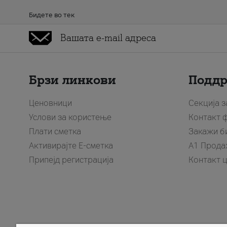
Бидете во тек
Брзи линкови
Подд
Ценовници
Секција 
Услови за користење
Контакт 
Плати сметка
Закажи б
Активирајте Е-сметка
A1 Прода
Припејд регистрација
Контакт 