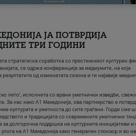
ЕДОНИЈА ЈА ПОТВРДИЈА
ДНИТЕ ТРИ ГОДИНИ
ната стратегиска соработка со престижниот културен ф
анијата, се одржа конференција за медиумите, на која
 резултатите од изминатата сезона и ги најавија заедн
ко лето’, исполнета со врвни уметнички изведби, свеж
а. За нас како A1 Македонија, ова партнерство е потврд
име културата и уметноста до сите граѓани. Горди сме 
ледството и традицијата со современите уметнички тен
а за долгорочна поддршка на културните иницијативи и 
 улога на A1 Македонија како генерален спонзор и во н