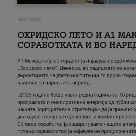
19.11.2025
ОХРИДСКО ЛЕТО И A1 МАК
СОРАБОТКАТА И ВО НАРЕ
A1 Македонија со гордост ја најавува продолже
„Охридско лето“. Денеска, во седиштето на комп
директорите на двете институции ги презентираа
планови за наредниот период.
„2025 година беше извонредна година за ‘Охридс
програмата и инспиративна енергија од публикат
нашата корпоративна стратегија – да ја приближ
дел од фестивал што успешно ги комбинира нас
Со оваа соработка ја зацврстуваме нашата визиј
големо задоволство ја најавуваме продолжената