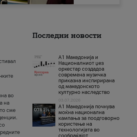
Последни новости
А1 Македонија и
естивал
Националниот џез
оркестар создадоа
современа музичка
ичките
приказна инспирирана
од македонското
културно наследство
ина во
03.07.2026
а на
A1 Македонија почнува
што сме
моќна национална
денции.
кампања за поодговорно
користење на
со
технологијата во
аредните
сообраќајот