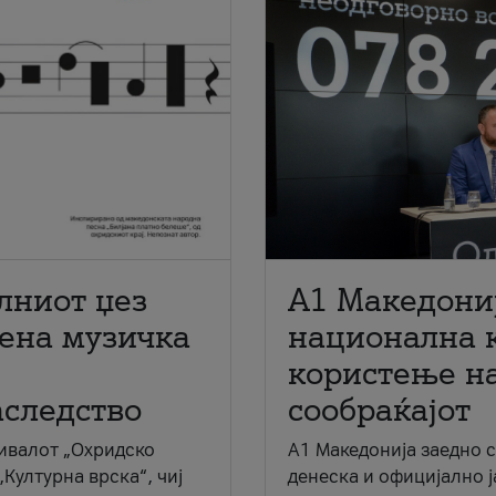
лниот џез
A1 Македони
мена музичка
национална 
користење на
аследство
сообраќајот
ивалот „Охридско
A1 Македонија заедно 
„Културна врска“, чиј
денеска и официјално 