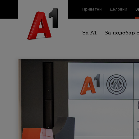
Приватни
Деловни
З
За А1
За подобар 