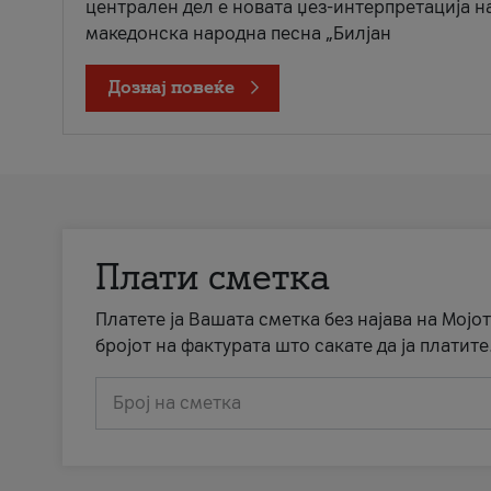
централен дел е новата џез-интерпретација н
македонска народна песна „Билјан
Дознај повеќе
Плати сметка
Платете ја Вашата сметка без најава на Мојот
бројот на фактурата што сакате да ја платите
Број на сметка