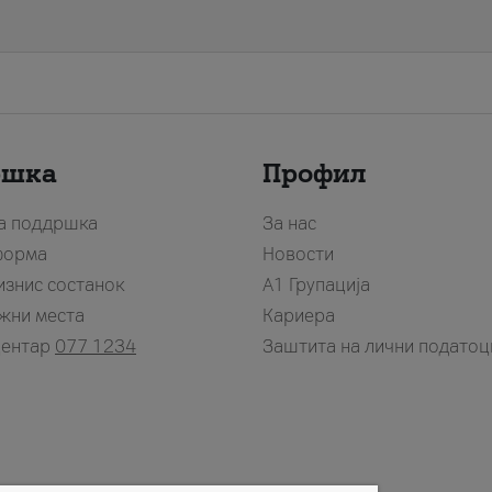
ршка
Профил
за поддршка
За нас
форма
Новости
изнис состанок
А1 Групација
жни места
Кариера
центар
077 1234
Заштита на лични податоц