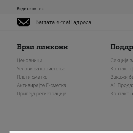
Бидете во тек
Брзи линкови
Подд
Ценовници
Секција 
Услови за користење
Контакт 
Плати сметка
Закажи б
Активирајте Е-сметка
A1 Прода
Припејд регистрација
Контакт 