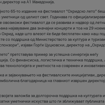
н директор на A1 Македонија.
јното 65-то издание на фестивалот “Охридско лето” беш
и уметници од целиот свет. Годинава го официјализирав
ое овозможи фестивалот да се развива и надвор од летн
ама најавуваме два значајни концерти и тоа на 29 ноем
 Охрид, каде што влезот ќе биде бесплатен како наш по
те со поддршка од Министерството за култура и туриза
понзори“, изјави Ѓорѓи Цуцковски, директор на „Охридс
лето“ претставува пример за успешна синергија меѓу
ија. Со финансиска, логистичка и техничка поддршка, 
ува технологијата и уметноста на современ и иновативе
ка и зајакнувањето на фестивалските иницијативи, дир
 симболична благодарница на главниот извршен директор
 својата заложба за долгорочна поддршка на културата и
катни уметнички искуства што ги зближуваат публиката