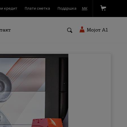
и кредит
Плати сметка
Поддршка
МК
такт
Мојот A1