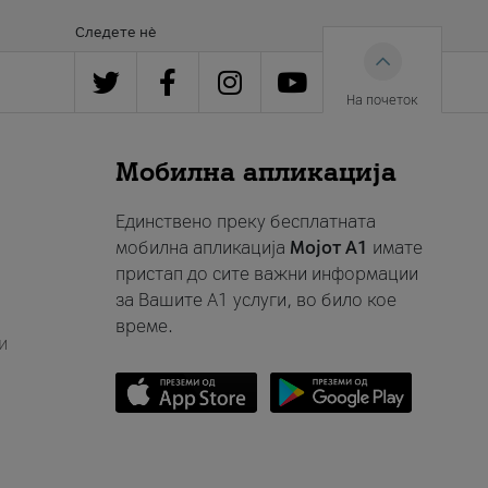
Следете нè
На почеток
Мобилна апликација
Единствено преку бесплатната
мобилна апликација
Мојот A1
имате
пристап до сите важни информации
за Вашите A1 услуги, во било кое
време.
и