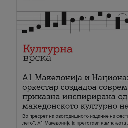
А1 Македонија и Национа
оркестар создадоа совре
приказна инспирирана од
македонското културно н
Во пресрет на овогодишното издание на фест
лето“, А1 Македонија ја претстави кампањата 