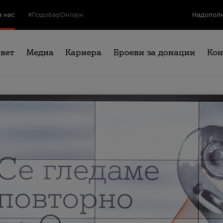
а нас
#ПодобарОнлајн
Надополн
свет
Медиа
Кариера
Броеви за донации
Кон