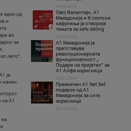
18.05.2026
Овој Валентајн, A1
е едно од
Македонија и 6 скопски
ме и
кафулиња ја отворија
ите
темата за safe dating
ври во
16.02.2026
дарок за
А1 Македонија ја
претставува
м,
револуционерната
ко лето“.
функционалност „
Подари на пријател“ за
А1 Алфа корисници
A1 ја
02.02.2026
н начин.
Празничен A1 Net Sеf
подарок од А1
екторот
Македонија за сите
 на A1
корисници
04.12.2025
 на
 и