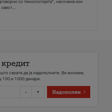
говорно со технологијата“, насочена кон
свест...
 кредит
а што сакате да ја надополните. Ве молиме,
у 100 и 1000 денари.
-
+
Надополни