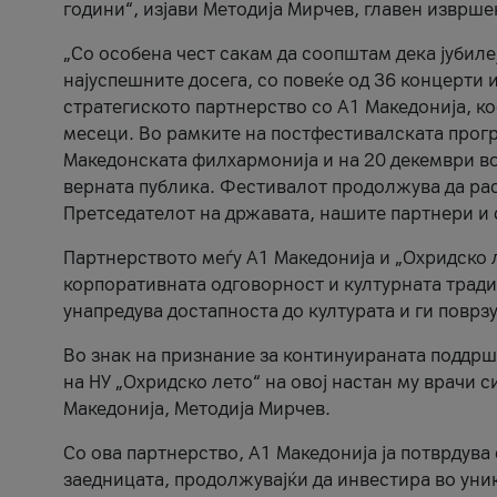
години“, изјави Методија Мирчев, главен изврше
„Со особена чест сакам да соопштам дека јубиле
најуспешните досега, со повеќе од 36 концерти 
стратегиското партнерство со А1 Македонија, к
месеци. Во рамките на постфестивалската прогр
Македонската филхармонија и на 20 декември во
верната публика. Фестивалот продолжува да рас
Претседателот на државата, нашите партнери и с
Партнерството меѓу A1 Македонија и „Охридско 
корпоративната одговорност и културната традиц
унапредува достапноста до културата и ги поврз
Во знак на признание за континуираната поддрш
на НУ „Охридско лето“ на овој настан му врачи
Македонија, Методија Мирчев.
Со ова партнерство, A1 Македонија ја потврдува
заедницата, продолжувајќи да инвестира во уни