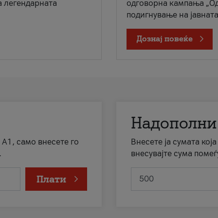
а легендарната
одговорна кампања „Од
подигнување на јавната 
Дознај повеќе
Надополни
 А1, само внесете го
Внесете ја сумата кој
.
внесувајте сума помеѓ
Плати