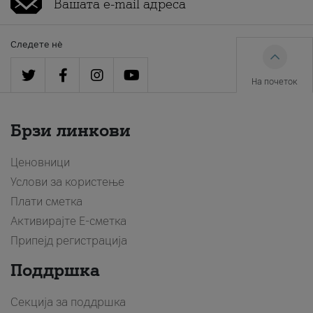
Следете нè
На почеток
Брзи линкови
Ценовници
Услови за користење
Плати сметка
Активирајте Е-сметка
Припејд регистрација
Поддршка
Секција за поддршка