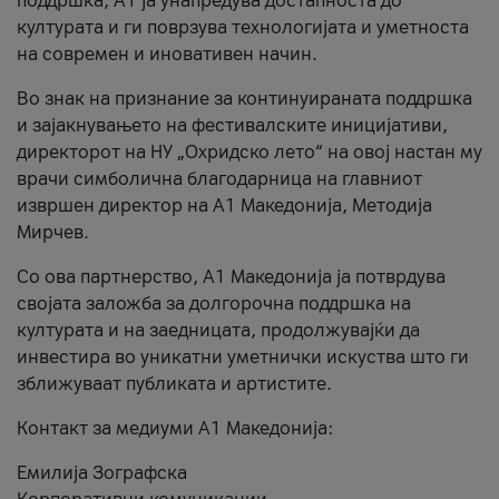
поддршка, A1 ја унапредува достапноста до
културата и ги поврзува технологијата и уметноста
на современ и иновативен начин.
Во знак на признание за континуираната поддршка
и зајакнувањето на фестивалските иницијативи,
директорот на НУ „Охридско лето“ на овој настан му
врачи симболична благодарница на главниот
извршен директор на A1 Македонија, Методија
Мирчев.
Со ова партнерство, A1 Македонија ја потврдува
својата заложба за долгорочна поддршка на
културата и на заедницата, продолжувајќи да
инвестира во уникатни уметнички искуства што ги
зближуваат публиката и артистите.
Контакт за медиуми А1 Македонија:
Емилија Зографска