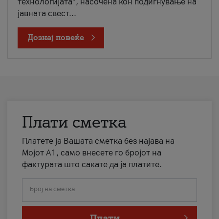
технологијата“, насочена кон подигнување на
јавната свест...
Дознај повеќе
Плати сметка
Платете ја Вашата сметка без најава на
Мојот А1, само внесете го бројот на
фактурата што сакате да ја платите.
Број на сметка
Плати