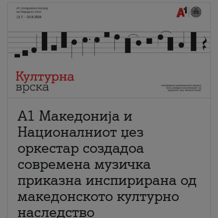
А1 Македонија и
Националниот џез
оркестар создадоа
современа музичка
приказна инспирирана од
македонското културно
наследство