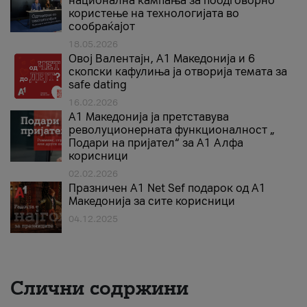
национална кампања за поодговорно
користење на технологијата во
сообраќајот
18.05.2026
Овој Валентајн, A1 Македонија и 6
скопски кафулиња ја отворија темата за
safe dating
16.02.2026
А1 Македонија ја претставува
револуционерната функционалност „
Подари на пријател“ за А1 Алфа
корисници
02.02.2026
Празничен A1 Net Sеf подарок од А1
Македонија за сите корисници
04.12.2025
Слични содржини