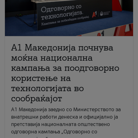
A1 Македонија почнува
моќна национална
кампања за поодговорно
користење на
технологијата во
сообраќајот
A1 Македонија заедно со Министерството за
внатрешни работи денеска и официјално ја
претставија националната општествено
одговорна кампања „Одговорно со