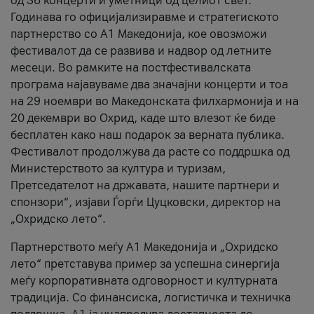
од 36 концерти и уметници од целиот свет.
Годинава го официјализиравме и стратегиското
партнерство со А1 Македонија, кое овозможи
фестивалот да се развива и надвор од летните
месеци. Во рамките на постфестивалската
програма најавуваме два значајни концерти и тоа
на 29 ноември во Македонската филхармонија и на
20 декември во Охрид, каде што влезот ќе биде
бесплатен како наш подарок за верната публика.
Фестивалот продолжува да расте со поддршка од
Министерството за култура и туризам,
Претседателот на државата, нашите партнери и
спонзори“, изјави Ѓорѓи Цуцковски, директор на
„Охридско лето“.
Партнерството меѓу A1 Македонија и „Охридско
лето“ претставува пример за успешна синергија
меѓу корпоративната одговорност и културната
традиција. Со финансиска, логистичка и техничка