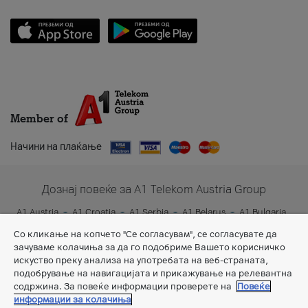
Member of
Начини на плаќање
Дознај повеќе за A1 Telekom Austria Group
A1 Austria
A1 Croatia
A1 Serbia
A1 Belarus
A1 Bulgaria
A1 Slovenia
A1 Digital
Со кликање на копчето "Се согласувам", се согласувате да
зачуваме колачиња за да го подобриме Вашето корисничко
искуство преку анализа на употребата на веб-страната,
подобрување на навигацијата и прикажување на релевантна
содржина. За повеќе информации проверете на
Повеќе
информации за колачиња