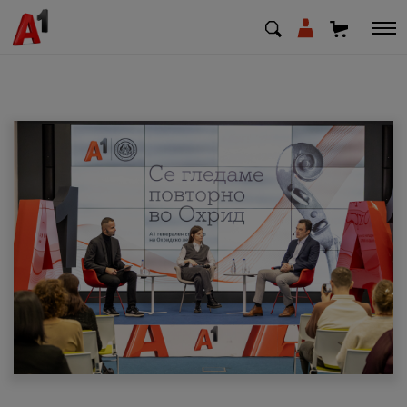
МК
EN
SQ
Приватни
Деловни
Поддршка
Надополни кредит
Плати сметка