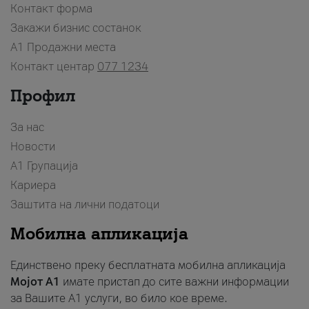
Контакт форма
Закажи бизнис состанок
A1 Продажни места
Контакт центар
077 1234
Профил
За нас
Новости
А1 Групација
Кариера
Заштита на лични податоци
Мобилна апликација
Единствено преку бесплатната мобилна апликација
Мојот A1
имате пристап до сите важни информации
за Вашите A1 услуги, во било кое време.