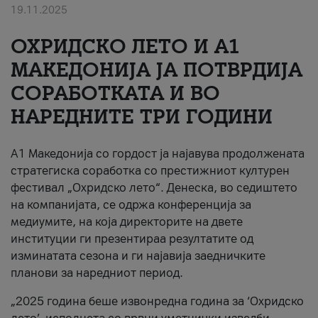
19.11.2025
За нас
ОХРИДСКО ЛЕТО И A1
#ПодобарОнлајн
МАКЕДОНИЈА ЈА ПОТВРДИЈА
СОРАБОТКАТА И ВО
НАРЕДНИТЕ ТРИ ГОДИНИ
A1 Македонија со гордост ја најавува продолжената
стратегиска соработка со престижниот културен
фестивал „Охридско лето“. Денеска, во седиштето
на компанијата, се одржа конференција за
медиумите, на која директорите на двете
институции ги презентираа резултатите од
изминатата сезона и ги најавија заедничките
планови за наредниот период.
„2025 година беше извонредна година за ‘Охридско