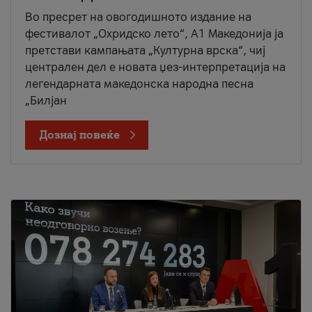
Во пресрет на овогодишното издание на
фестивалот „Охридско лето“, А1 Македонија ја
претстави кампањата „Културна врска“, чиј
централен дел е новата џез-интерпретација на
легендарната македонска народна песна
„Билјан
Дознај повеќе