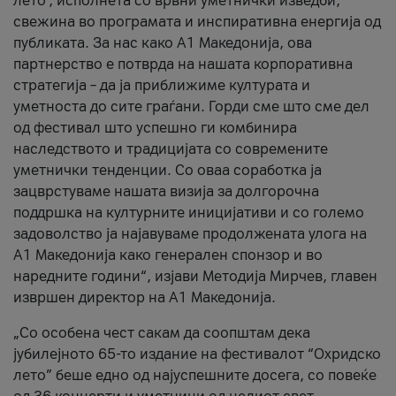
лето’, исполнета со врвни уметнички изведби,
свежина во програмата и инспиративна енергија од
публиката. За нас како A1 Македонија, ова
партнерство е потврда на нашата корпоративна
стратегија – да ја приближиме културата и
уметноста до сите граѓани. Горди сме што сме дел
од фестивал што успешно ги комбинира
наследството и традицијата со современите
уметнички тенденции. Со оваа соработка ја
зацврстуваме нашата визија за долгорочна
поддршка на културните иницијативи и со големо
задоволство ја најавуваме продолжената улога на
A1 Македонија како генерален спонзор и во
наредните години“, изјави Методија Мирчев, главен
извршен директор на A1 Македонија.
„Со особена чест сакам да соопштам дека
јубилејното 65-то издание на фестивалот “Охридско
лето” беше едно од најуспешните досега, со повеќе