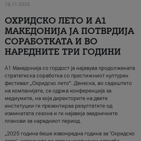
19.11.2025
За нас
ОХРИДСКО ЛЕТО И A1
#ПодобарОнлајн
МАКЕДОНИЈА ЈА ПОТВРДИЈА
СОРАБОТКАТА И ВО
НАРЕДНИТЕ ТРИ ГОДИНИ
A1 Македонија со гордост ја најавува продолжената
стратегиска соработка со престижниот културен
фестивал „Охридско лето“. Денеска, во седиштето
на компанијата, се одржа конференција за
медиумите, на која директорите на двете
институции ги презентираа резултатите од
изминатата сезона и ги најавија заедничките
планови за наредниот период.
„2025 година беше извонредна година за ‘Охридско