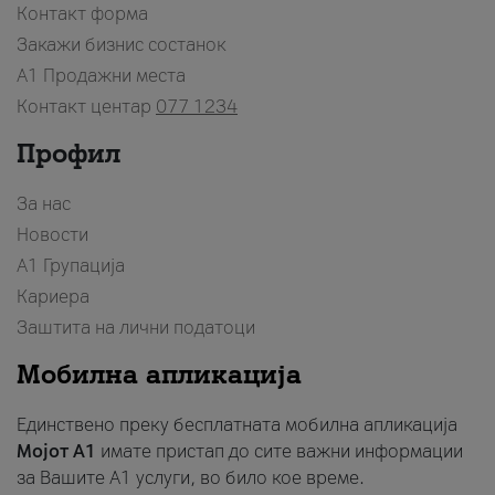
Контакт форма
Закажи бизнис состанок
A1 Продажни места
Контакт центар
077 1234
Профил
За нас
Новости
А1 Групација
Кариера
Заштита на лични податоци
Мобилна апликација
Единствено преку бесплатната мобилна апликација
Мојот A1
имате пристап до сите важни информации
за Вашите A1 услуги, во било кое време.