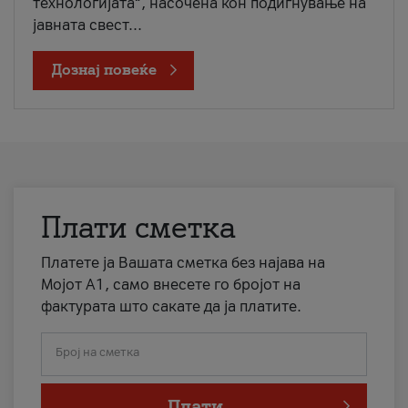
технологијата“, насочена кон подигнување на
јавната свест...
Дознај повеќе
Плати сметка
Платете ја Вашата сметка без најава на
Мојот А1, само внесете го бројот на
фактурата што сакате да ја платите.
Број на сметка
Плати