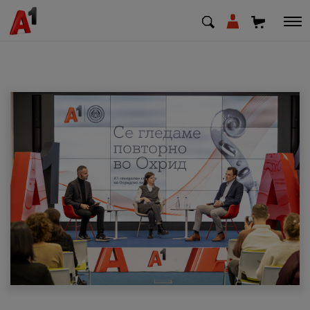
МК
EN
SQ
Приватни
Деловни
Поддршка
Надополни кредит
Плати сметка