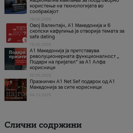
национална кампања за поодговорно
користење на технологијата во
сообраќајот
18.05.2026
Овој Валентајн, A1 Македонија и 6
скопски кафулиња ја отворија темата за
safe dating
16.02.2026
А1 Македонија ја претставува
револуционерната функционалност „
Подари на пријател“ за А1 Алфа
корисници
02.02.2026
Празничен A1 Net Sеf подарок од А1
Македонија за сите корисници
04.12.2025
Слични содржини