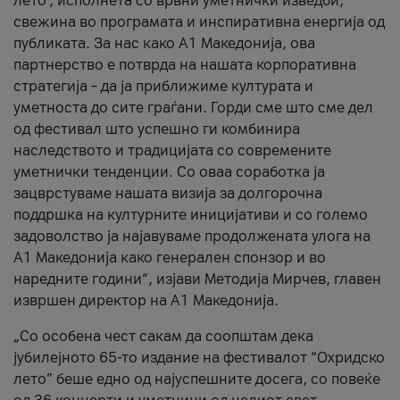
лето’, исполнета со врвни уметнички изведби,
свежина во програмата и инспиративна енергија од
публиката. За нас како A1 Македонија, ова
партнерство е потврда на нашата корпоративна
стратегија – да ја приближиме културата и
уметноста до сите граѓани. Горди сме што сме дел
од фестивал што успешно ги комбинира
наследството и традицијата со современите
уметнички тенденции. Со оваа соработка ја
зацврстуваме нашата визија за долгорочна
поддршка на културните иницијативи и со големо
задоволство ја најавуваме продолжената улога на
A1 Македонија како генерален спонзор и во
наредните години“, изјави Методија Мирчев, главен
извршен директор на A1 Македонија.
„Со особена чест сакам да соопштам дека
јубилејното 65-то издание на фестивалот “Охридско
лето” беше едно од најуспешните досега, со повеќе