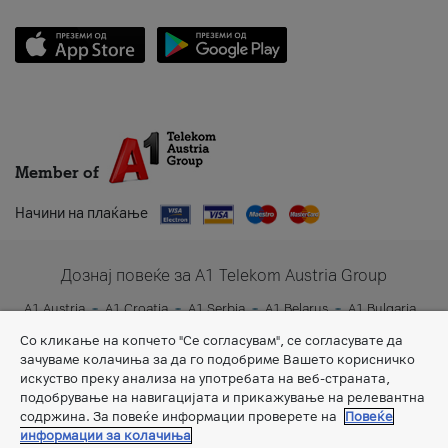
Member of
Начини на плаќање
Дознај повеќе за A1 Telekom Austria Group
A1 Austria
A1 Croatia
A1 Serbia
A1 Belarus
A1 Bulgaria
A1 Slovenia
A1 Digital
Со кликање на копчето "Се согласувам", се согласувате да
зачуваме колачиња за да го подобриме Вашето корисничко
искуство преку анализа на употребата на веб-страната,
подобрување на навигацијата и прикажување на релевантна
содржина. За повеќе информации проверете на
Повеќе
информации за колачиња