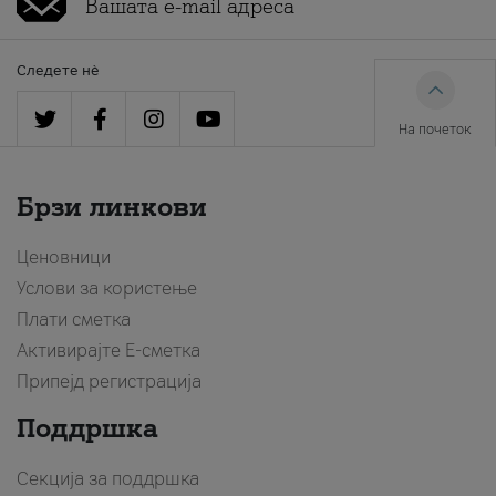
Следете нè
На почеток
Брзи линкови
Ценовници
Услови за користење
Плати сметка
Активирајте Е-сметка
Припејд регистрација
Поддршка
Секција за поддршка