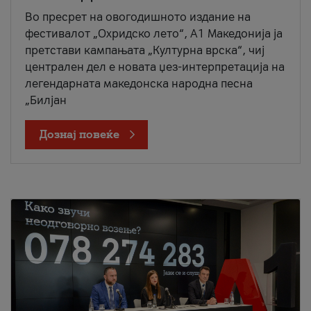
Во пресрет на овогодишното издание на
фестивалот „Охридско лето“, А1 Македонија ја
претстави кампањата „Културна врска“, чиј
централен дел е новата џез-интерпретација на
легендарната македонска народна песна
„Билјан
Дознај повеќе