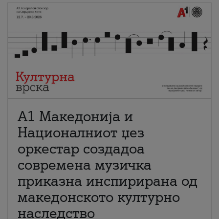
А1 Македонија и
Националниот џез
оркестар создадоа
современа музичка
приказна инспирирана од
македонското културно
наследство