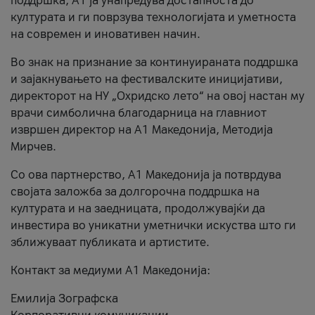
поддршка, A1 ја унапредува достапноста до
културата и ги поврзува технологијата и уметноста
на современ и иновативен начин.
Во знак на признание за континуираната поддршка
и зајакнувањето на фестивалските иницијативи,
директорот на НУ „Охридско лето“ на овој настан му
врачи симболична благодарница на главниот
извршен директор на A1 Македонија, Методија
Мирчев.
Со ова партнерство, A1 Македонија ја потврдува
својата заложба за долгорочна поддршка на
културата и на заедницата, продолжувајќи да
инвестира во уникатни уметнички искуства што ги
зближуваат публиката и артистите.
Контакт за медиуми А1 Македонија:
Емилија Зографска