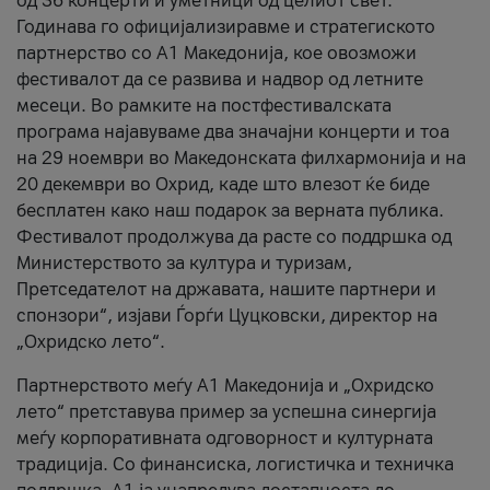
од 36 концерти и уметници од целиот свет.
Годинава го официјализиравме и стратегиското
партнерство со А1 Македонија, кое овозможи
фестивалот да се развива и надвор од летните
месеци. Во рамките на постфестивалската
програма најавуваме два значајни концерти и тоа
на 29 ноември во Македонската филхармонија и на
20 декември во Охрид, каде што влезот ќе биде
бесплатен како наш подарок за верната публика.
Фестивалот продолжува да расте со поддршка од
Министерството за култура и туризам,
Претседателот на државата, нашите партнери и
спонзори“, изјави Ѓорѓи Цуцковски, директор на
„Охридско лето“.
Партнерството меѓу A1 Македонија и „Охридско
лето“ претставува пример за успешна синергија
меѓу корпоративната одговорност и културната
традиција. Со финансиска, логистичка и техничка