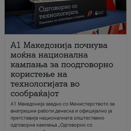
A1 Македонија почнува
моќна национална
кампања за поодговорно
користење на
технологијата во
сообраќајот
A1 Македонија заедно со Министерството за
внатрешни работи денеска и официјално ја
претставија националната општествено
одговорна кампања „Одговорно со