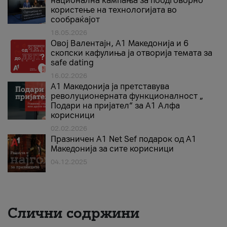
национална кампања за поодговорно
користење на технологијата во
сообраќајот
18.05.2026
Овој Валентајн, A1 Македонија и 6
скопски кафулиња ја отворија темата за
safe dating
16.02.2026
А1 Македонија ја претставува
револуционерната функционалност „
Подари на пријател“ за А1 Алфа
корисници
02.02.2026
Празничен A1 Net Sеf подарок од А1
Македонија за сите корисници
04.12.2025
Слични содржини