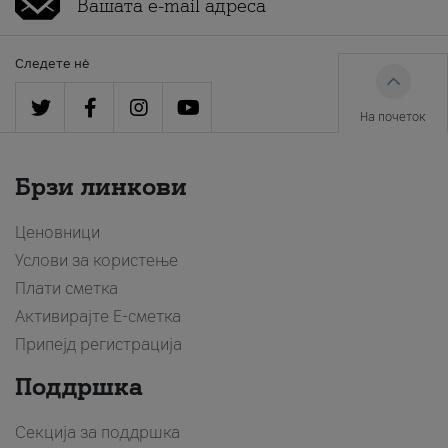
Следете нè
На почеток
Брзи линкови
Ценовници
Услови за користење
Плати сметка
Активирајте Е-сметка
Припејд регистрација
Поддршка
Секција за поддршка