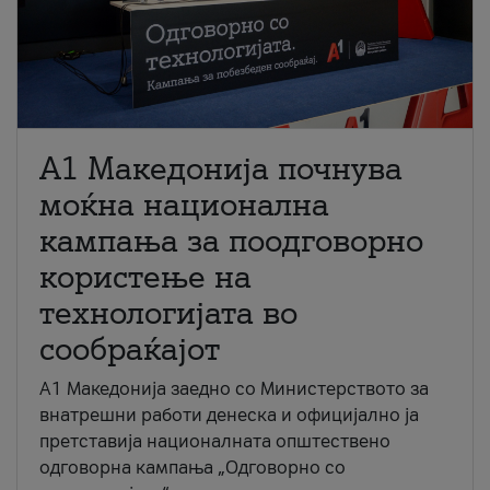
A1 Македонија почнува
моќна национална
кампања за поодговорно
користење на
технологијата во
сообраќајот
A1 Македонија заедно со Министерството за
внатрешни работи денеска и официјално ја
претставија националната општествено
одговорна кампања „Одговорно со