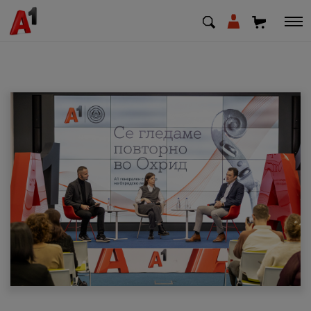
МК
EN
SQ
Приватни
Деловни
Поддршка
Надополни кредит
Плати сметка