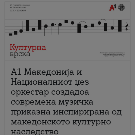
А1 Македонија и
Националниот џез
оркестар создадоа
современа музичка
приказна инспирирана од
македонското културно
наследство