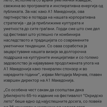
лето’, исполнета со врвни уметнички изведби,
свежина во програмата и инспиративна енергија од
публиката. За нас како A1 Македонија, ова
партнерство е потврда на нашата корпоративна
стратегија – да ја приближиме културата и
уметноста до сите граѓани. Горди сме што сме дел
од фестивал што успешно ги комбинира
наследството и традицијата со современите
уметнички тенденции. Со оваа соработка ја
зацврстуваме нашата визија за долгорочна
поддршка на културните иницијативи и со големо
задоволство ја најавуваме продолжената улога на
A1 Македонија како генерален спонзор и во
наредните години“, изјави Методија Мирчев, главен
извршен директор на A1 Македонија.
„Со особена чест сакам да соопштам дека
јубилејното 65-то издание на фестивалот “Охридско
лето” беше едно од најуспешните досега, со повеќе