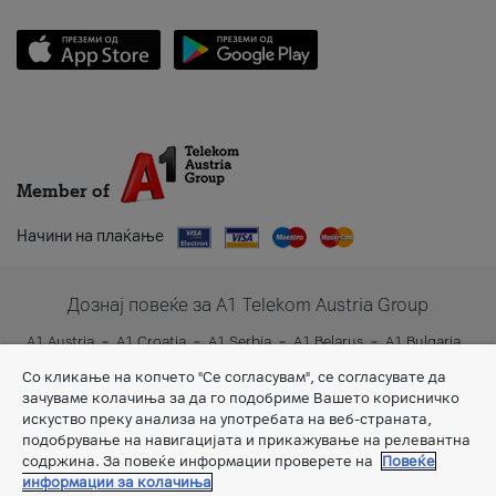
Member of
Начини на плаќање
Дознај повеќе за A1 Telekom Austria Group
A1 Austria
A1 Croatia
A1 Serbia
A1 Belarus
A1 Bulgaria
A1 Slovenia
A1 Digital
Со кликање на копчето "Се согласувам", се согласувате да
зачуваме колачиња за да го подобриме Вашето корисничко
искуство преку анализа на употребата на веб-страната,
подобрување на навигацијата и прикажување на релевантна
содржина. За повеќе информации проверете на
Повеќе
информации за колачиња