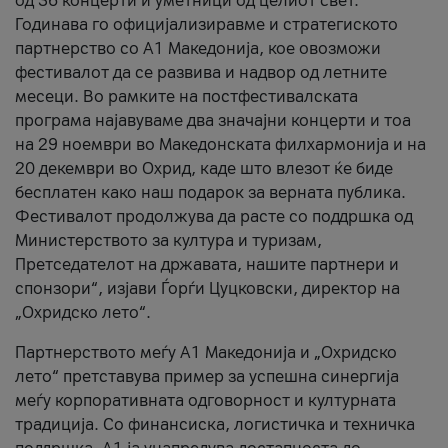
од 36 концерти и уметници од целиот свет.
Годинава го официјализиравме и стратегиското
партнерство со А1 Македонија, кое овозможи
фестивалот да се развива и надвор од летните
месеци. Во рамките на постфестивалската
програма најавуваме два значајни концерти и тоа
на 29 ноември во Македонската филхармонија и на
20 декември во Охрид, каде што влезот ќе биде
бесплатен како наш подарок за верната публика.
Фестивалот продолжува да расте со поддршка од
Министерството за култура и туризам,
Претседателот на државата, нашите партнери и
спонзори“, изјави Ѓорѓи Цуцковски, директор на
„Охридско лето“.
Партнерството меѓу A1 Македонија и „Охридско
лето“ претставува пример за успешна синергија
меѓу корпоративната одговорност и културната
традиција. Со финансиска, логистичка и техничка