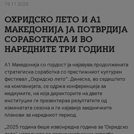
19.11.2025
За нас
ОХРИДСКО ЛЕТО И A1
#ПодобарОнлајн
МАКЕДОНИЈА ЈА ПОТВРДИЈА
СОРАБОТКАТА И ВО
НАРЕДНИТЕ ТРИ ГОДИНИ
A1 Македонија со гордост ја најавува продолжената
стратегиска соработка со престижниот културен
фестивал „Охридско лето“. Денеска, во седиштето
на компанијата, се одржа конференција за
медиумите, на која директорите на двете
институции ги презентираа резултатите од
изминатата сезона и ги најавија заедничките
планови за наредниот период.
„2025 година беше извонредна година за ‘Охридско