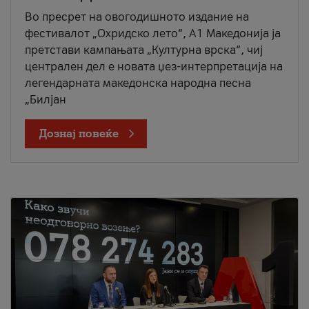
Во пресрет на овогодишното издание на
фестивалот „Охридско лето“, А1 Македонија ја
претстави кампањата „Културна врска“, чиј
централен дел е новата џез-интерпретација на
легендарната македонска народна песна
„Билјан
Дознај повеќе