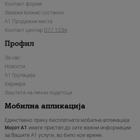
Контакт форма
Закажи бизнис состанок
A1 Продажни места
Контакт центар
077 1234
Профил
За нас
Новости
А1 Групација
Кариера
Заштита на лични податоци
Мобилна апликација
Единствено преку бесплатната мобилна апликација
Мојот A1
имате пристап до сите важни информации
за Вашите A1 услуги, во било кое време.