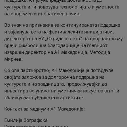
поддршка, A1 ја унапредува достапноста до
културата и ги поврзува технологијата и уметноста
на современ и иновативен начин.
Во знак на признание за континуираната поддршка
и зајакнувањето на фестивалските иницијативи,
директорот на НУ „Охридско лето“ на овој настан му
врачи симболична благодарница на главниот
извршен директор на A1 Македонија, Методија
Мирчев.
Со ова партнерство, A1 Македонија ја потврдува
својата заложба за долгорочна поддршка на
културата и на заедницата, продолжувајќи да
инвестира во уникатни уметнички искуства што ги
зближуваат публиката и артистите.
Контакт за медиуми А1 Македонија:
Емилија Зографска