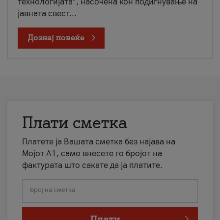
технологијата“, насочена кон подигнување на
јавната свест...
Дознај повеќе
Плати сметка
Платете ја Вашата сметка без најава на
Мојот А1, само внесете го бројот на
фактурата што сакате да ја платите.
Број на сметка
Плати