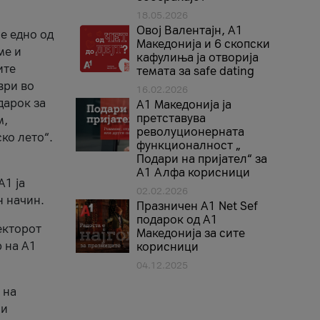
18.05.2026
Овој Валентајн, A1
е едно од
Македонија и 6 скопски
ме и
кафулиња ја отворија
ите
темата за safe dating
ври во
16.02.2026
дарок за
А1 Македонија ја
претставува
м,
револуционерната
ко лето“.
функционалност „
Подари на пријател“ за
А1 Алфа корисници
A1 ја
02.02.2026
н начин.
Празничен A1 Net Sеf
подарок од А1
екторот
Македонија за сите
 на A1
корисници
04.12.2025
 на
 и