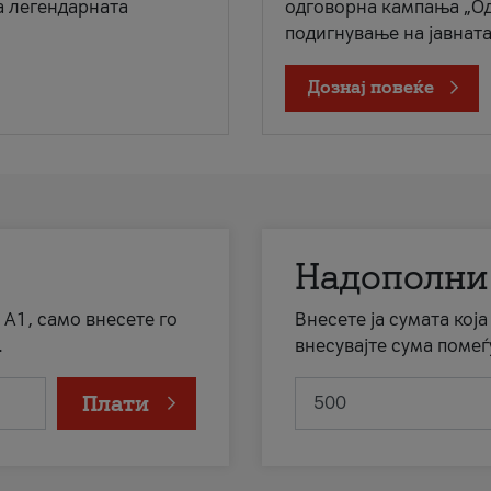
а легендарната
одговорна кампања „Од
подигнување на јавната 
Дознај повеќе
Надополни
 А1, само внесете го
Внесете ја сумата кој
.
внесувајте сума помеѓ
Плати