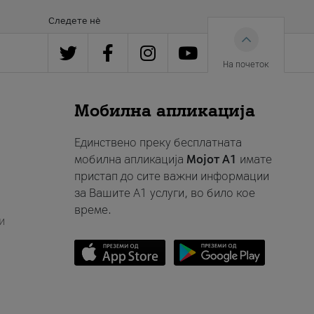
Следете нè
На почеток
Мобилна апликација
Единствено преку бесплатната
мобилна апликација
Мојот A1
имате
пристап до сите важни информации
за Вашите A1 услуги, во било кое
време.
и