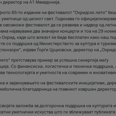
н директор на A1 Македонија.
јното 65-то издание на фестивалот “Охридско лето” беш
и уметници од целиот свет. Годинава го официјализирав
ое овозможи фестивалот да се развива и надвор од летн
ама најавуваме два значајни концерти и тоа на 29 ноем
 Охрид, каде што влезот ќе биде бесплатен како наш по
те со поддршка од Министерството за култура и туриза
понзори“, изјави Ѓорѓи Цуцковски, директор на „Охридс
лето“ претставува пример за успешна синергија меѓу
ија. Со финансиска, логистичка и техничка поддршка, 
ува технологијата и уметноста на современ и иновативе
ка и зајакнувањето на фестивалските иницијативи, дир
 симболична благодарница на главниот извршен директор
 својата заложба за долгорочна поддршка на културата и
катни уметнички искуства што ги зближуваат публиката