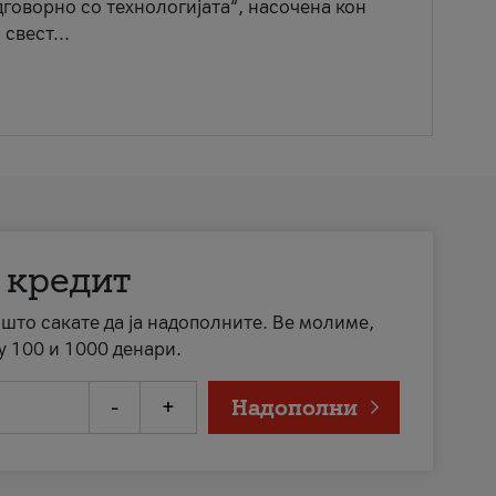
говорно со технологијата“, насочена кон
свест...
 кредит
а што сакате да ја надополните. Ве молиме,
у 100 и 1000 денари.
-
+
Надополни