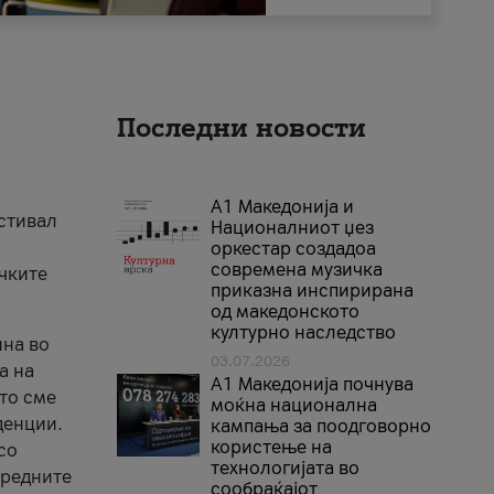
Последни новости
А1 Македонија и
естивал
Националниот џез
оркестар создадоа
современа музичка
ичките
приказна инспирирана
од македонското
културно наследство
ина во
03.07.2026
а на
A1 Македонија почнува
што сме
моќна национална
денции.
кампања за поодговорно
користење на
со
технологијата во
аредните
сообраќајот