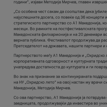
години“, изјави Методија Мирчев, главен изврше
„Со особена чест сакам да соопштам дека јубиле
најуспешните досега, со повеќе од 36 концерти 
стратегиското партнерство со А1 Македонија, к
месеци. Во рамките на постфестивалската прогр
Македонската филхармонија и на 20 декември во
верната публика. Фестивалот продолжува да рас
Претседателот на државата, нашите партнери и с
Партнерството меѓу A1 Македонија и „Охридско 
корпоративната одговорност и културната традиц
унапредува достапноста до културата и ги поврз
Во знак на признание за континуираната поддрш
на НУ „Охридско лето“ на овој настан му врачи
Македонија, Методија Мирчев.
Со ова партнерство, A1 Македонија ја потврдува
заедницата, продолжувајќи да инвестира во уни