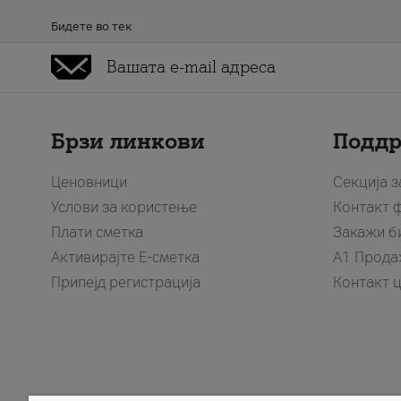
Бидете во тек
Брзи линкови
Подд
Ценовници
Секција 
Услови за користење
Контакт 
Плати сметка
Закажи б
Активирајте Е-сметка
A1 Прода
Припејд регистрација
Контакт 