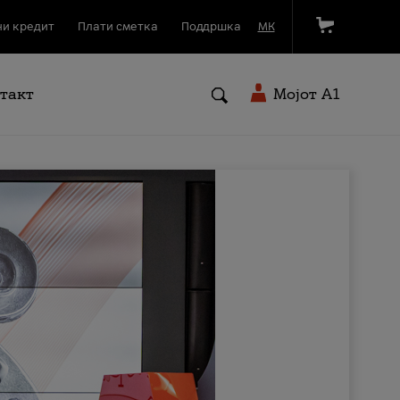
и кредит
Плати сметка
Поддршка
МК
такт
Мојот A1