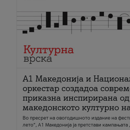
А1 Македонија и Национа
оркестар создадоа совре
приказна инспирирана од
македонското културно н
Во пресрет на овогодишното издание на фест
лето“, А1 Македонија ја претстави кампањата 