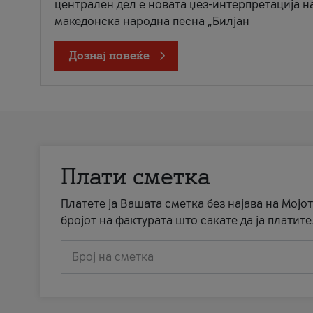
централен дел е новата џез-интерпретација н
македонска народна песна „Билјан
Дознај повеќе
Плати сметка
Платете ја Вашата сметка без најава на Мојот
бројот на фактурата што сакате да ја платите
Број на сметка