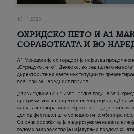
19.11.2025
ОХРИДСКО ЛЕТО И A1 МАК
СОРАБОТКАТА И ВО НАРЕ
A1 Македонија со гордост ја најавува продолже
„Охридско лето“. Денеска, во седиштето на комп
директорите на двете институции ги презентираа
планови за наредниот период.
„2025 година беше извонредна година за ‘Охридс
програмата и инспиративна енергија од публикат
нашата корпоративна стратегија – да ја приближ
дел од фестивал што успешно ги комбинира нас
Со оваа соработка ја зацврстуваме нашата визиј
големо задоволство ја најавуваме продолжената