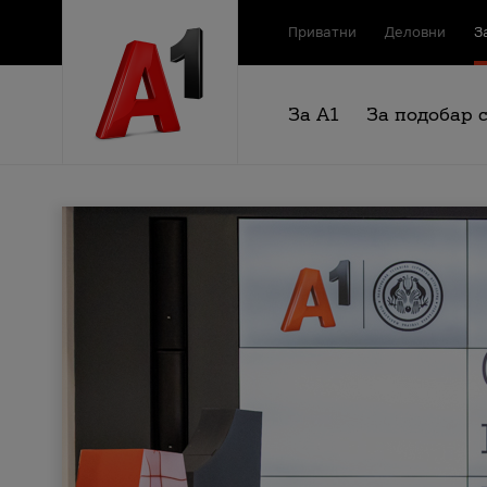
Приватни
Деловни
З
За А1
За подобар 