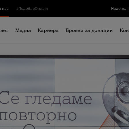
а нас
#ПодобарОнлајн
Надополн
свет
Медиа
Кариера
Броеви за донации
Кон