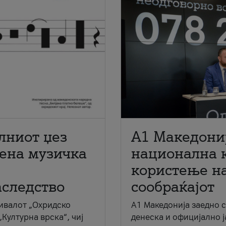
лниот џез
A1 Македони
мена музичка
национална 
користење на
аследство
сообраќајот
ивалот „Охридско
A1 Македонија заедно 
„Културна врска“, чиј
денеска и официјално 