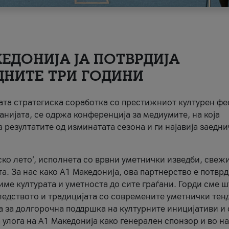
ЕДОНИЈА ЈА ПОТВРДИЈА
ДНИТЕ ТРИ ГОДИНИ
ната стратегиска соработка со престижниот културен ф
анијата, се одржа конференција за медиумите, на која
 резултатите од изминатата сезона и ги најавија заедн
ко лето’, исполнета со врвни уметнички изведби, свеж
а. За нас како A1 Македонија, ова партнерство е потврд
име културата и уметноста до сите граѓани. Горди сме 
ледството и традицијата со современите уметнички тен
а за долгорочна поддршка на културните иницијативи и 
 улога на A1 Македонија како генерален спонзор и во н