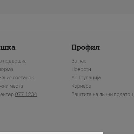
ршка
Профил
за поддршка
За нас
форма
Новости
изнис состанок
А1 Групација
жни места
Кариера
центар
077 1234
Заштита на лични податоц