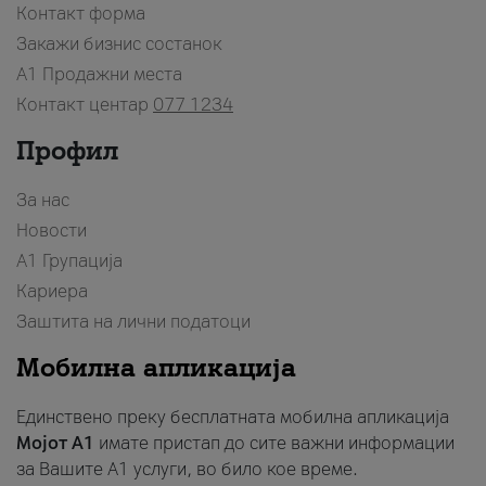
Контакт форма
Закажи бизнис состанок
A1 Продажни места
Контакт центар
077 1234
Профил
За нас
Новости
А1 Групација
Кариера
Заштита на лични податоци
Мобилна апликација
Единствено преку бесплатната мобилна апликација
Мојот A1
имате пристап до сите важни информации
за Вашите A1 услуги, во било кое време.