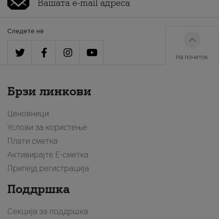
Следете нè
На почеток
Брзи линкови
Ценовници
Услови за користење
Плати сметка
Активирајте Е-сметка
Припејд регистрација
Поддршка
Секција за поддршка