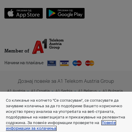
Member of
Начини на плаќање
Дознај повеќе за A1 Telekom Austria Group
A1 Austria
A1 Croatia
A1 Serbia
A1 Belarus
A1 Bulgaria
A1 Slovenia
A1 Digital
Со кликање на копчето "Се согласувам", се согласувате да
зачуваме колачиња за да го подобриме Вашето корисничко
искуство преку анализа на употребата на веб-страната,
подобрување на навигацијата и прикажување на релевантна
содржина. За повеќе информации проверете на
Повеќе
информации за колачиња