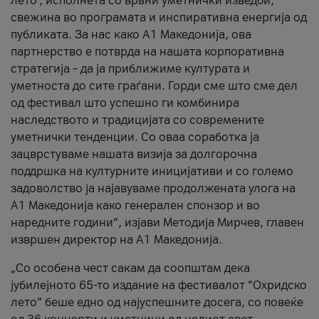
лето’, исполнета со врвни уметнички изведби,
свежина во програмата и инспиративна енергија од
публиката. За нас како A1 Македонија, ова
партнерство е потврда на нашата корпоративна
стратегија – да ја приближиме културата и
уметноста до сите граѓани. Горди сме што сме дел
од фестивал што успешно ги комбинира
наследството и традицијата со современите
уметнички тенденции. Со оваа соработка ја
зацврстуваме нашата визија за долгорочна
поддршка на културните иницијативи и со големо
задоволство ја најавуваме продолжената улога на
A1 Македонија како генерален спонзор и во
наредните години“, изјави Методија Мирчев, главен
извршен директор на A1 Македонија.
„Со особена чест сакам да соопштам дека
јубилејното 65-то издание на фестивалот “Охридско
лето” беше едно од најуспешните досега, со повеќе