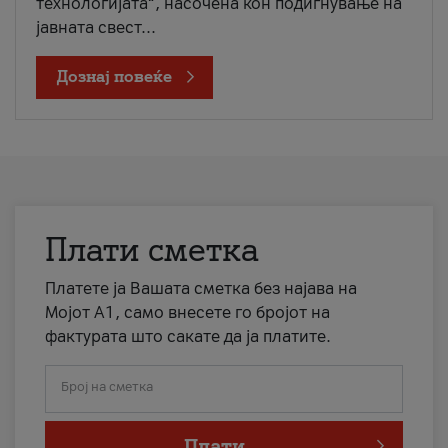
технологијата“, насочена кон подигнување на
јавната свест...
Дознај повеќе
Плати сметка
Платете ја Вашата сметка без најава на
Мојот А1, само внесете го бројот на
фактурата што сакате да ја платите.
Број на сметка
Плати