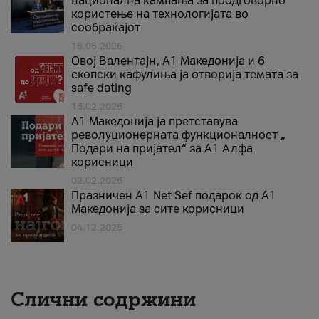
национална кампања за поодговорно
користење на технологијата во
сообраќајот
18.05.2026
Овој Валентајн, A1 Македонија и 6
скопски кафулиња ја отворија темата за
safe dating
16.02.2026
А1 Македонија ја претставува
револуционерната функционалност „
Подари на пријател“ за А1 Алфа
корисници
02.02.2026
Празничен A1 Net Sеf подарок од А1
Македонија за сите корисници
04.12.2025
Слични содржини