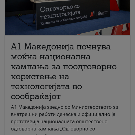
A1 Македонија почнува
моќна национална
кампања за поодговорно
користење на
технологијата во
сообраќајот
A1 Македонија заедно со Министерството за
внатрешни работи денеска и официјално ја
претставија националната општествено
одговорна кампања „Одговорно со