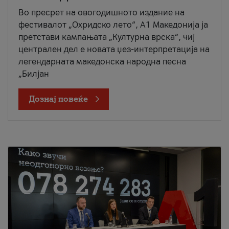
Во пресрет на овогодишното издание на
фестивалот „Охридско лето“, А1 Македонија ја
претстави кампањата „Културна врска“, чиј
централен дел е новата џез-интерпретација на
легендарната македонска народна песна
„Билјан
Дознај повеќе