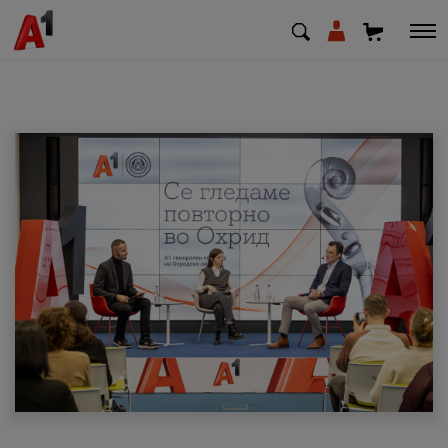
МК
EN
SQ
Приватни
Деловни
Поддршка
Надополни кредит
Плати сметка