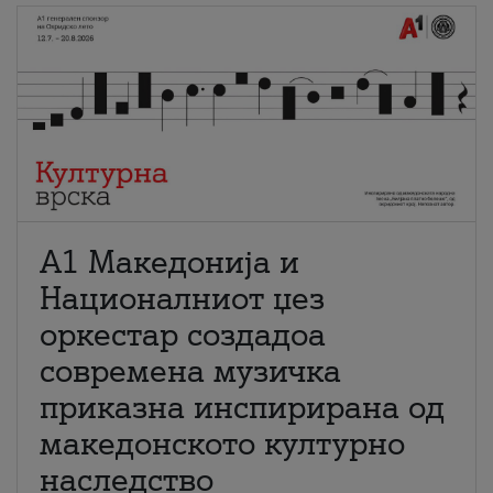
А1 Македонија и
Националниот џез
оркестар создадоа
современа музичка
приказна инспирирана од
македонското културно
наследство