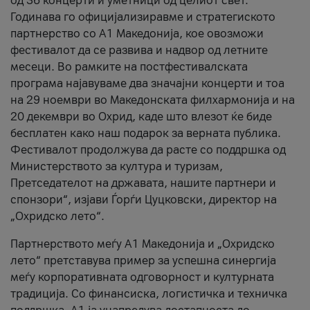
од 36 концерти и уметници од целиот свет.
Годинава го официјализиравме и стратегиското
партнерство со А1 Македонија, кое овозможи
фестивалот да се развива и надвор од летните
месеци. Во рамките на постфестивалската
програма најавуваме два значајни концерти и тоа
на 29 ноември во Македонската филхармонија и на
20 декември во Охрид, каде што влезот ќе биде
бесплатен како наш подарок за верната публика.
Фестивалот продолжува да расте со поддршка од
Министерството за култура и туризам,
Претседателот на државата, нашите партнери и
спонзори“, изјави Ѓорѓи Цуцковски, директор на
„Охридско лето“.
Партнерството меѓу A1 Македонија и „Охридско
лето“ претставува пример за успешна синергија
меѓу корпоративната одговорност и културната
традиција. Со финансиска, логистичка и техничка