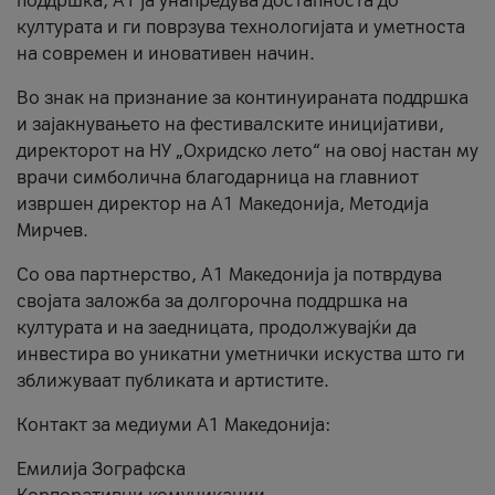
поддршка, A1 ја унапредува достапноста до
културата и ги поврзува технологијата и уметноста
на современ и иновативен начин.
Во знак на признание за континуираната поддршка
и зајакнувањето на фестивалските иницијативи,
директорот на НУ „Охридско лето“ на овој настан му
врачи симболична благодарница на главниот
извршен директор на A1 Македонија, Методија
Мирчев.
Со ова партнерство, A1 Македонија ја потврдува
својата заложба за долгорочна поддршка на
културата и на заедницата, продолжувајќи да
инвестира во уникатни уметнички искуства што ги
зближуваат публиката и артистите.
Контакт за медиуми А1 Македонија:
Емилија Зографска