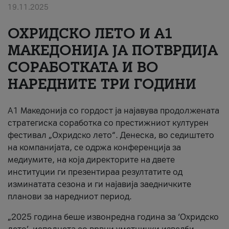
19.11.2025
За нас
ОХРИДСКО ЛЕТО И A1
#ПодобарОнлајн
МАКЕДОНИЈА ЈА ПОТВРДИЈА
СОРАБОТКАТА И ВО
НАРЕДНИТЕ ТРИ ГОДИНИ
A1 Македонија со гордост ја најавува продолжената
стратегиска соработка со престижниот културен
фестивал „Охридско лето“. Денеска, во седиштето
на компанијата, се одржа конференција за
медиумите, на која директорите на двете
институции ги презентираа резултатите од
изминатата сезона и ги најавија заедничките
планови за наредниот период.
„2025 година беше извонредна година за ‘Охридско