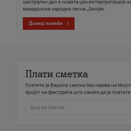
централен дел е новата џез-интерпретација н
македонска народна песна „Билјан
Дознај повеќе
Плати сметка
Платете ја Вашата сметка без најава на Мојот
бројот на фактурата што сакате да ја платите
Број на сметка