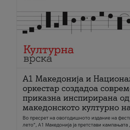
А1 Македонија и Национа
оркестар создадоа совре
приказна инспирирана од
македонското културно н
Во пресрет на овогодишното издание на фест
лето“, А1 Македонија ја претстави кампањата 