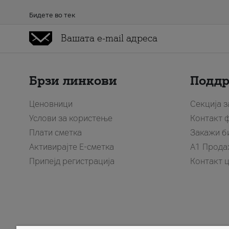
Бидете во тек
Брзи линкови
Подд
Ценовници
Секција 
Услови за користење
Контакт 
Плати сметка
Закажи б
Активирајте Е-сметка
A1 Прода
Припејд регистрација
Контакт 