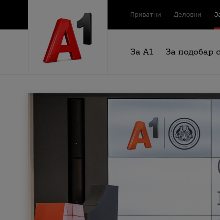
Приватни
Деловни
З
За А1
За подобар 