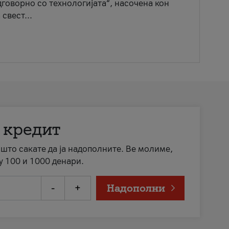
говорно со технологијата“, насочена кон
свест...
 кредит
а што сакате да ја надополните. Ве молиме,
у 100 и 1000 денари.
-
+
Надополни