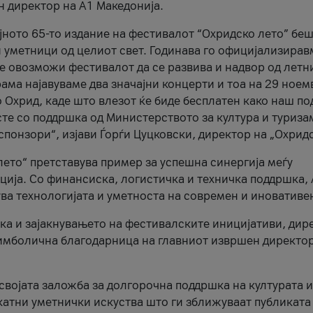
н директор на A1 Македонија.
јното 65-то издание на фестивалот “Охридско лето” беш
и уметници од целиот свет. Годинава го официјализирав
ое овозможи фестивалот да се развива и надвор од летн
ама најавуваме два значајни концерти и тоа на 29 ноем
 Охрид, каде што влезот ќе биде бесплатен како наш по
те со поддршка од Министерството за култура и туриза
понзори“, изјави Ѓорѓи Цуцковски, директор на „Охридс
лето“ претставува пример за успешна синергија меѓу
ија. Со финансиска, логистичка и техничка поддршка, 
ува технологијата и уметноста на современ и иновативе
ка и зајакнувањето на фестивалските иницијативи, дир
 симболична благодарница на главниот извршен директор
 својата заложба за долгорочна поддршка на културата и
катни уметнички искуства што ги зближуваат публиката