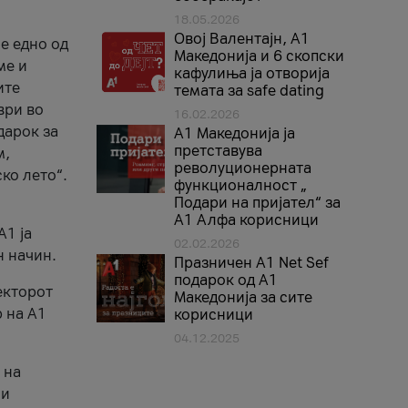
18.05.2026
Овој Валентајн, A1
е едно од
Македонија и 6 скопски
ме и
кафулиња ја отворија
ите
темата за safe dating
ври во
16.02.2026
дарок за
А1 Македонија ја
претставува
м,
револуционерната
ко лето“.
функционалност „
Подари на пријател“ за
А1 Алфа корисници
A1 ја
02.02.2026
н начин.
Празничен A1 Net Sеf
подарок од А1
екторот
Македонија за сите
 на A1
корисници
04.12.2025
 на
 и