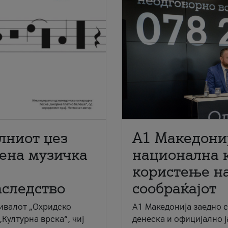
лниот џез
A1 Македони
мена музичка
национална 
користење на
аследство
сообраќајот
ивалот „Охридско
A1 Македонија заедно 
„Културна врска“, чиј
денеска и официјално 