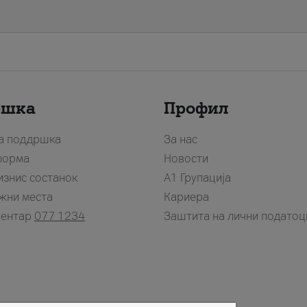
ршка
Профил
за поддршка
За нас
форма
Новости
изнис состанок
А1 Групација
жни места
Кариера
центар
077 1234
Заштита на лични податоц