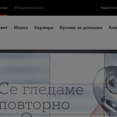
а нас
#ПодобарОнлајн
Надополн
свет
Медиа
Кариера
Броеви за донации
Кон