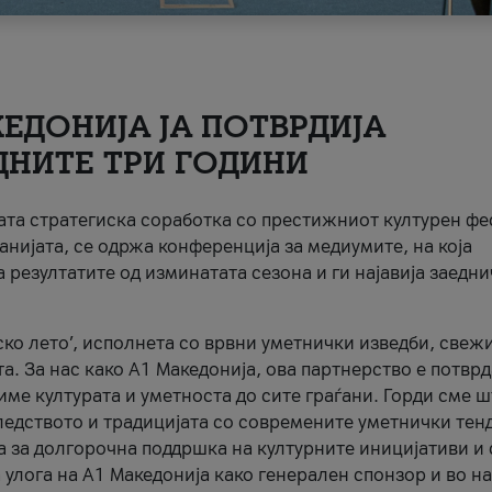
ЕДОНИЈА ЈА ПОТВРДИЈА
ДНИТЕ ТРИ ГОДИНИ
ната стратегиска соработка со престижниот културен ф
анијата, се одржа конференција за медиумите, на која
 резултатите од изминатата сезона и ги најавија заедн
ко лето’, исполнета со врвни уметнички изведби, свеж
а. За нас како A1 Македонија, ова партнерство е потврд
име културата и уметноста до сите граѓани. Горди сме 
ледството и традицијата со современите уметнички тен
а за долгорочна поддршка на културните иницијативи и 
 улога на A1 Македонија како генерален спонзор и во н