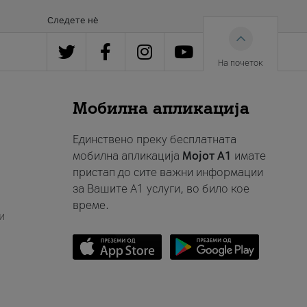
Следете нè
На почеток
Мобилна апликација
Единствено преку бесплатната
мобилна апликација
Мојот A1
имате
пристап до сите важни информации
за Вашите A1 услуги, во било кое
време.
и