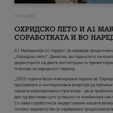
19.11.2025
ОХРИДСКО ЛЕТО И A1 МАК
СОРАБОТКАТА И ВО НАРЕ
A1 Македонија со гордост ја најавува продолже
„Охридско лето“. Денеска, во седиштето на комп
директорите на двете институции ги презентираа
планови за наредниот период.
„2025 година беше извонредна година за ‘Охридс
програмата и инспиративна енергија од публикат
нашата корпоративна стратегија – да ја приближ
дел од фестивал што успешно ги комбинира нас
Со оваа соработка ја зацврстуваме нашата визиј
големо задоволство ја најавуваме продолжената