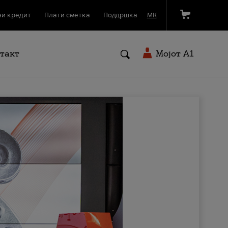
и кредит
Плати сметка
Поддршка
МК
такт
Мојот A1