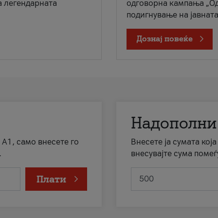
а легендарната
одговорна кампања „Од
подигнување на јавната 
Дознај повеќе
Надополни
 А1, само внесете го
Внесете ја сумата кој
.
внесувајте сума помеѓ
Плати