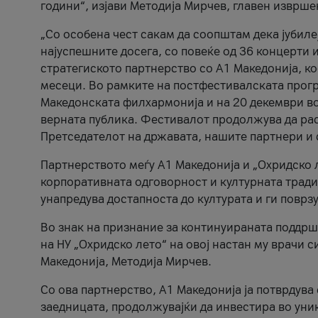
години“, изјави Методија Мирчев, главен изврше
„Со особена чест сакам да соопштам дека јубиле
најуспешните досега, со повеќе од 36 концерти 
стратегиското партнерство со А1 Македонија, к
месеци. Во рамките на постфестивалската прогр
Македонската филхармонија и на 20 декември во
верната публика. Фестивалот продолжува да рас
Претседателот на државата, нашите партнери и с
Партнерството меѓу A1 Македонија и „Охридско 
корпоративната одговорност и културната традиц
унапредува достапноста до културата и ги поврз
Во знак на признание за континуираната поддрш
на НУ „Охридско лето“ на овој настан му врачи
Македонија, Методија Мирчев.
Со ова партнерство, A1 Македонија ја потврдува
заедницата, продолжувајќи да инвестира во уни