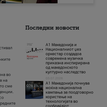
Последни новости
А1 Македонија и
естивал
Националниот џез
оркестар создадоа
современа музичка
ичките
приказна инспирирана
од македонското
културно наследство
ина во
03.07.2026
а на
A1 Македонија почнува
што сме
моќна национална
денции.
кампања за поодговорно
користење на
со
технологијата во
аредните
сообраќајот