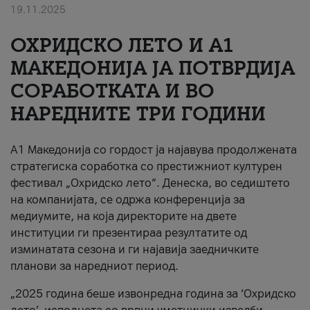
19.11.2025
За нас
ОХРИДСКО ЛЕТО И A1
#ПодобарОнлајн
МАКЕДОНИЈА ЈА ПОТВРДИЈА
СОРАБОТКАТА И ВО
НАРЕДНИТЕ ТРИ ГОДИНИ
A1 Македонија со гордост ја најавува продолжената
стратегиска соработка со престижниот културен
фестивал „Охридско лето“. Денеска, во седиштето
на компанијата, се одржа конференција за
медиумите, на која директорите на двете
институции ги презентираа резултатите од
изминатата сезона и ги најавија заедничките
планови за наредниот период.
„2025 година беше извонредна година за ‘Охридско