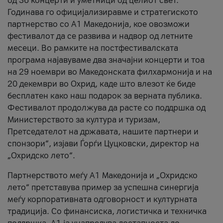
од 36 концерти и уметници од целиот свет.
Годинава го официјализиравме и стратегиското
партнерство со А1 Македонија, кое овозможи
фестивалот да се развива и надвор од летните
месеци. Во рамките на постфестивалската
програма најавуваме два значајни концерти и тоа
на 29 ноември во Македонската филхармонија и на
20 декември во Охрид, каде што влезот ќе биде
бесплатен како наш подарок за верната публика.
Фестивалот продолжува да расте со поддршка од
Министерството за култура и туризам,
Претседателот на државата, нашите партнери и
спонзори“, изјави Ѓорѓи Цуцковски, директор на
„Охридско лето“.
Партнерството меѓу A1 Македонија и „Охридско
лето“ претставува пример за успешна синергија
меѓу корпоративната одговорност и културната
традиција. Со финансиска, логистичка и техничка