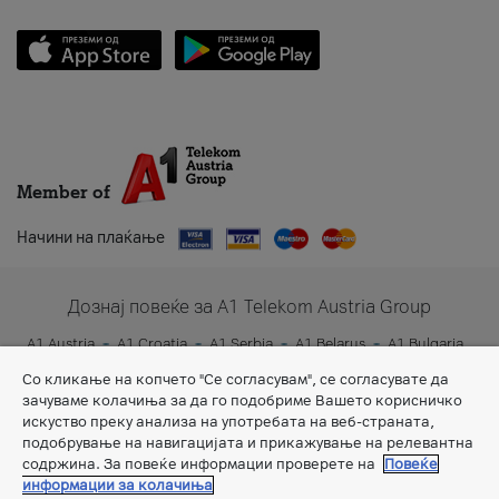
Member of
Начини на плаќање
Дознај повеќе за A1 Telekom Austria Group
A1 Austria
A1 Croatia
A1 Serbia
A1 Belarus
A1 Bulgaria
A1 Slovenia
A1 Digital
Со кликање на копчето "Се согласувам", се согласувате да
зачуваме колачиња за да го подобриме Вашето корисничко
искуство преку анализа на употребата на веб-страната,
подобрување на навигацијата и прикажување на релевантна
содржина. За повеќе информации проверете на
Повеќе
информации за колачиња