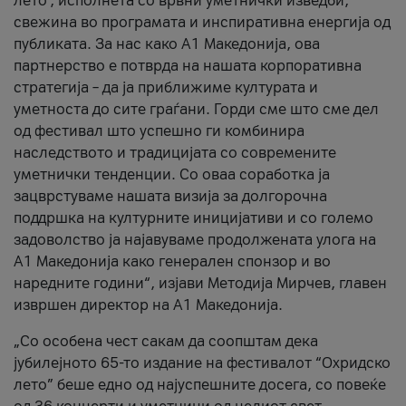
лето’, исполнета со врвни уметнички изведби,
свежина во програмата и инспиративна енергија од
публиката. За нас како A1 Македонија, ова
партнерство е потврда на нашата корпоративна
стратегија – да ја приближиме културата и
уметноста до сите граѓани. Горди сме што сме дел
од фестивал што успешно ги комбинира
наследството и традицијата со современите
уметнички тенденции. Со оваа соработка ја
зацврстуваме нашата визија за долгорочна
поддршка на културните иницијативи и со големо
задоволство ја најавуваме продолжената улога на
A1 Македонија како генерален спонзор и во
наредните години“, изјави Методија Мирчев, главен
извршен директор на A1 Македонија.
„Со особена чест сакам да соопштам дека
јубилејното 65-то издание на фестивалот “Охридско
лето” беше едно од најуспешните досега, со повеќе