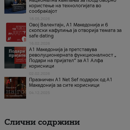
национална кампања за поодговорно
користење на технологијата во
сообраќајот
18.05.2026
Овој Валентајн, A1 Македонија и 6
скопски кафулиња ја отворија темата за
safe dating
16.02.2026
А1 Македонија ја претставува
револуционерната функционалност „
Подари на пријател“ за А1 Алфа
корисници
02.02.2026
Празничен A1 Net Sеf подарок од А1
Македонија за сите корисници
04.12.2025
Слични содржини