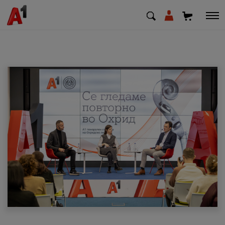
МК
EN
SQ
Приватни
Деловни
Поддршка
Надополни кредит
Плати сметка