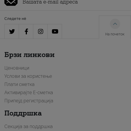
Следете нè
На почеток
Брзи линкови
Ценовници
Услови за користење
Плати сметка
Активирајте Е-сметка
Припејд регистрација
Поддршка
Секција за поддршка