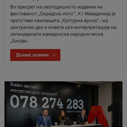
Во пресрет на овогодишното издание на
фестивалот „Охридско лето“, А1 Македонија ја
претстави кампањата „Културна врска“, чиј
централен дел е новата џез-интерпретација на
легендарната македонска народна песна
„Билјан
Дознај повеќе