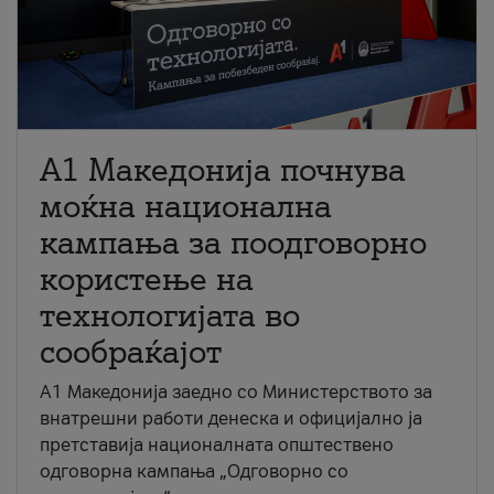
A1 Македонија почнува
моќна национална
кампања за поодговорно
користење на
технологијата во
сообраќајот
A1 Македонија заедно со Министерството за
внатрешни работи денеска и официјално ја
претставија националната општествено
одговорна кампања „Одговорно со