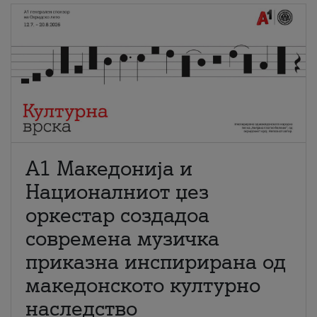
А1 Македонија и
Националниот џез
оркестар создадоа
современа музичка
приказна инспирирана од
македонското културно
наследство