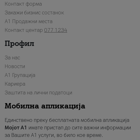
Контакт форма
Закажи бизнис состанок
A1 Продажни места
Контакт центар
077 1234
Профил
За нас
Новости
А1 Групација
Кариера
Заштита на лични податоци
Мобилна апликација
Единствено преку бесплатната мобилна апликација
Мојот A1
имате пристап до сите важни информации
за Вашите A1 услуги, во било кое време.