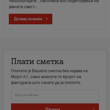
технологијата“, насочена кон подигнување на
јавната свест...
Дознај повеќе
Плати сметка
Платете ја Вашата сметка без најава на
Мојот А1, само внесете го бројот на
фактурата што сакате да ја платите.
Број на сметка
Плати