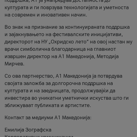
поддршка, A1 ја унапредува достапноста до
културата и ги поврзува технологијата и уметноста
на современ и иновативен начин.
Во знак на признание за континуираната поддршка
и зајакнувањето на фестивалските иницијативи,
директорот на НУ „Охридско лето“ на овој настан му
врачи симболична благодарница на главниот
извршен директор на A1 Македонија, Методија
Мирчев.
Со ова партнерство, A1 Македонија ја потврдува
својата заложба за долгорочна поддршка на
културата и на заедницата, продолжувајќи да
инвестира во уникатни уметнички искуства што ги
зближуваат публиката и артистите.
Контакт за медиуми А1 Македонија:
Емилија Зографска