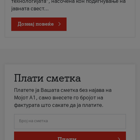
технологијата“, насочена кон подигнување на
јавната свест...
Дознај повеќе
Плати сметка
Платете ја Вашата сметка без најава на
Мојот А1, само внесете го бројот на
фактурата што сакате да ја платите.
Број на сметка
Плати