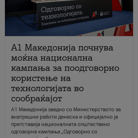
A1 Македонија почнува
моќна национална
кампања за поодговорно
користење на
технологијата во
сообраќајот
A1 Македонија заедно со Министерството за
внатрешни работи денеска и официјално ја
претставија националната општествено
одговорна кампања „Одговорно со