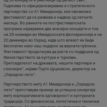
од 36 концерти и уметници од целиот свет.
Годинава го официјализиравме и стратегиското
партнерство со А1 Македонија, кое овозможи
фестивалот да се развива и надвор од летните
месеци. Во рамките на постфестивалската
програма најавуваме два значајни концерти и тоа
на 29 ноември во Македонската филхармонија и на
20 декември во Охрид, каде што влезот ќе биде
бесплатен како наш подарок за верната публика.
Фестивалот продолжува да расте со поддршка од
Министерството за култура и туризам,
Претседателот на државата, нашите партнери и
спонзори“, изјави Ѓорѓи Цуцковски, директор на
„Охридско лето“.
Партнерството меѓу A1 Македонија и „Охридско
лето“ претставува пример за успешна синергија
меѓу корпоративната одговорност и културната
традиција. Со финансиска, логистичка и техничка