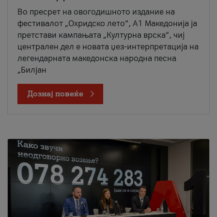
Во пресрет на овогодишното издание на
фестивалот „Охридско лето“, А1 Македонија ја
претстави кампањата „Културна врска“, чиј
централен дел е новата џез-интерпретација на
легендарната македонска народна песна
„Билјан
Дознај повеќе