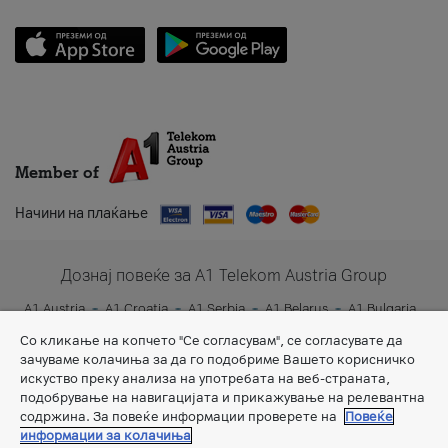
Member of
Начини на плаќање
Дознај повеќе за A1 Telekom Austria Group
A1 Austria
A1 Croatia
A1 Serbia
A1 Belarus
A1 Bulgaria
A1 Slovenia
A1 Digital
Со кликање на копчето "Се согласувам", се согласувате да
зачуваме колачиња за да го подобриме Вашето корисничко
искуство преку анализа на употребата на веб-страната,
подобрување на навигацијата и прикажување на релевантна
содржина. За повеќе информации проверете на
Повеќе
информации за колачиња