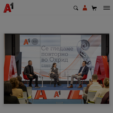
МК
EN
SQ
Приватни
Деловни
Поддршка
Надополни кредит
Плати сметка