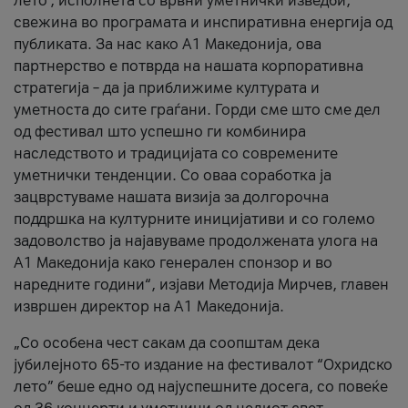
лето’, исполнета со врвни уметнички изведби,
свежина во програмата и инспиративна енергија од
публиката. За нас како A1 Македонија, ова
партнерство е потврда на нашата корпоративна
стратегија – да ја приближиме културата и
уметноста до сите граѓани. Горди сме што сме дел
од фестивал што успешно ги комбинира
наследството и традицијата со современите
уметнички тенденции. Со оваа соработка ја
зацврстуваме нашата визија за долгорочна
поддршка на културните иницијативи и со големо
задоволство ја најавуваме продолжената улога на
A1 Македонија како генерален спонзор и во
наредните години“, изјави Методија Мирчев, главен
извршен директор на A1 Македонија.
„Со особена чест сакам да соопштам дека
јубилејното 65-то издание на фестивалот “Охридско
лето” беше едно од најуспешните досега, со повеќе