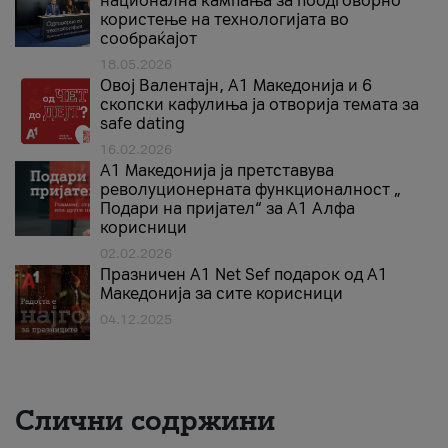
национална кампања за поодговорно
користење на технологијата во
сообраќајот
18.05.2026
Овој Валентајн, A1 Македонија и 6
скопски кафулиња ја отворија темата за
safe dating
16.02.2026
А1 Македонија ја претставува
револуционерната функционалност „
Подари на пријател“ за А1 Алфа
корисници
02.02.2026
Празничен A1 Net Sеf подарок од А1
Македонија за сите корисници
04.12.2025
Слични содржини