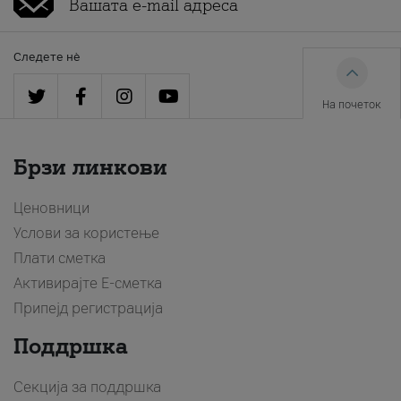
Следете нè
На почеток
Брзи линкови
Ценовници
Услови за користење
Плати сметка
Активирајте Е-сметка
Припејд регистрација
Поддршка
Секција за поддршка