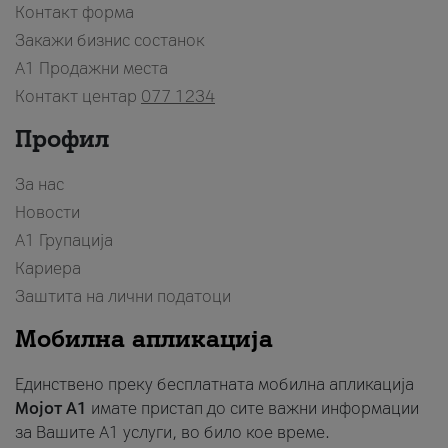
Контакт форма
Закажи бизнис состанок
A1 Продажни места
Контакт центар
077 1234
Профил
За нас
Новости
А1 Групација
Кариера
Заштита на лични податоци
Мобилна апликација
Единствено преку бесплатната мобилна апликација
Мојот A1
имате пристап до сите важни информации
за Вашите A1 услуги, во било кое време.