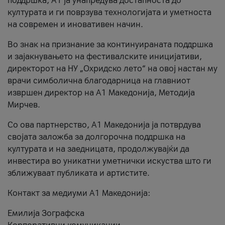
поддршка, A1 ја унапредува достапноста до
културата и ги поврзува технологијата и уметноста
на современ и иновативен начин.
Во знак на признание за континуираната поддршка
и зајакнувањето на фестивалските иницијативи,
директорот на НУ „Охридско лето“ на овој настан му
врачи симболична благодарница на главниот
извршен директор на A1 Македонија, Методија
Мирчев.
Со ова партнерство, A1 Македонија ја потврдува
својата заложба за долгорочна поддршка на
културата и на заедницата, продолжувајќи да
инвестира во уникатни уметнички искуства што ги
зближуваат публиката и артистите.
Контакт за медиуми А1 Македонија:
Емилија Зографска