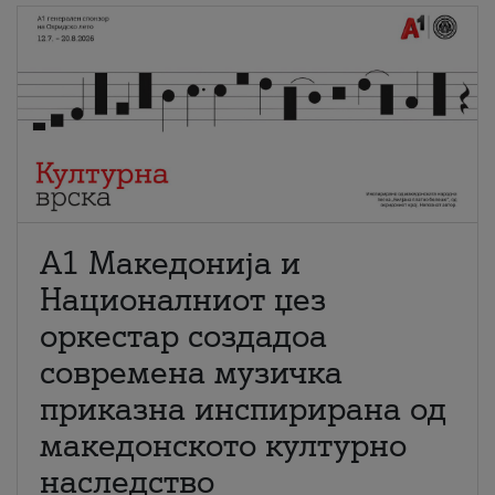
А1 Македонија и
Националниот џез
оркестар создадоа
современа музичка
приказна инспирирана од
македонското културно
наследство