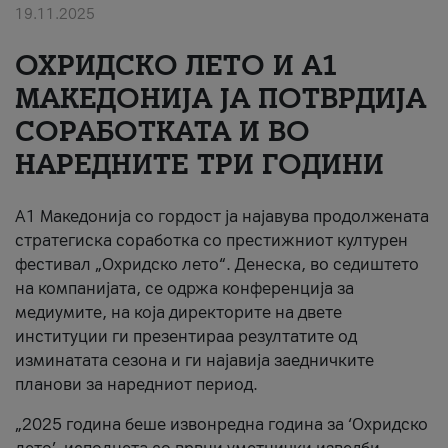
19.11.2025
За нас
ОХРИДСКО ЛЕТО И A1
#ПодобарОнлајн
МАКЕДОНИЈА ЈА ПОТВРДИЈА
СОРАБОТКАТА И ВО
НАРЕДНИТЕ ТРИ ГОДИНИ
A1 Македонија со гордост ја најавува продолжената
стратегиска соработка со престижниот културен
фестивал „Охридско лето“. Денеска, во седиштето
на компанијата, се одржа конференција за
медиумите, на која директорите на двете
институции ги презентираа резултатите од
изминатата сезона и ги најавија заедничките
планови за наредниот период.
„2025 година беше извонредна година за ‘Охридско