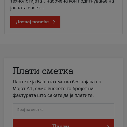
технологијата“, насочена кон подигнување на
јавната свест...
Дознај повеќе
Плати сметка
Платете ја Вашата сметка без најава на
Мојот А1, само внесете го бројот на
фактурата што сакате да ја платите.
Број на сметка
Плати