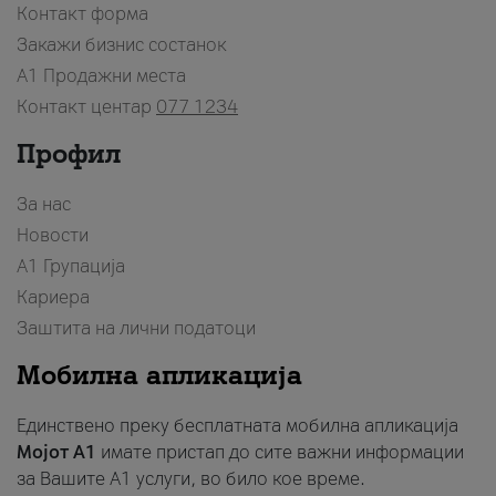
Контакт форма
Закажи бизнис состанок
A1 Продажни места
Контакт центар
077 1234
Профил
За нас
Новости
А1 Групација
Кариера
Заштита на лични податоци
Мобилна апликација
Единствено преку бесплатната мобилна апликација
Мојот A1
имате пристап до сите важни информации
за Вашите A1 услуги, во било кое време.