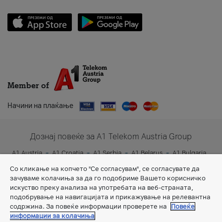
Member of
Начини на плаќање
Дознај повеќе за A1 Telekom Austria Group
A1 Austria
A1 Croatia
A1 Serbia
A1 Belarus
A1 Bulgaria
A1 Slovenia
A1 Digital
Со кликање на копчето "Се согласувам", се согласувате да
зачуваме колачиња за да го подобриме Вашето корисничко
искуство преку анализа на употребата на веб-страната,
подобрување на навигацијата и прикажување на релевантна
содржина. За повеќе информации проверете на
Повеќе
информации за колачиња