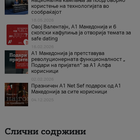
национална кампања за поодговорно
користење на технологијата во
сообраќајот
18.05.2026
Овој Валентајн, A1 Македонија и 6
скопски кафулиња ја отворија темата за
safe dating
16.02.2026
А1 Македонија ја претставува
револуционерната функционалност „
Подари на пријател“ за А1 Алфа
корисници
02.02.2026
Празничен A1 Net Sеf подарок од А1
Македонија за сите корисници
04.12.2025
Слични содржини