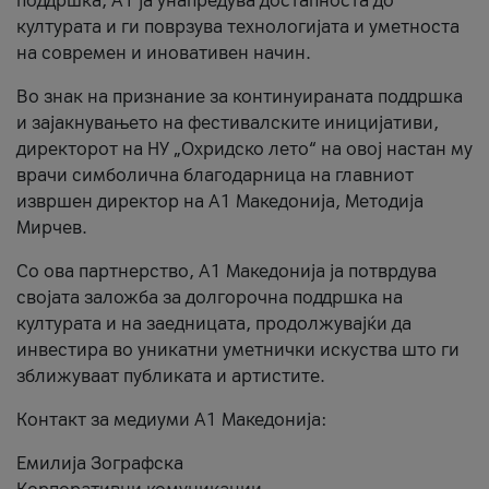
поддршка, A1 ја унапредува достапноста до
културата и ги поврзува технологијата и уметноста
на современ и иновативен начин.
Во знак на признание за континуираната поддршка
и зајакнувањето на фестивалските иницијативи,
директорот на НУ „Охридско лето“ на овој настан му
врачи симболична благодарница на главниот
извршен директор на A1 Македонија, Методија
Мирчев.
Со ова партнерство, A1 Македонија ја потврдува
својата заложба за долгорочна поддршка на
културата и на заедницата, продолжувајќи да
инвестира во уникатни уметнички искуства што ги
зближуваат публиката и артистите.
Контакт за медиуми А1 Македонија:
Емилија Зографска