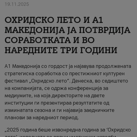
19.11.2025
За нас
ОХРИДСКО ЛЕТО И A1
#ПодобарОнлајн
МАКЕДОНИЈА ЈА ПОТВРДИЈА
СОРАБОТКАТА И ВО
НАРЕДНИТЕ ТРИ ГОДИНИ
A1 Македонија со гордост ја најавува продолжената
стратегиска соработка со престижниот културен
фестивал „Охридско лето“. Денеска, во седиштето
на компанијата, се одржа конференција за
медиумите, на која директорите на двете
институции ги презентираа резултатите од
изминатата сезона и ги најавија заедничките
планови за наредниот период.
„2025 година беше извонредна година за ‘Охридско