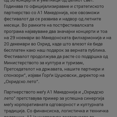
од 36 концерти и уметници од целиот свет.
Годинава го официјализиравме и стратегиското
партнерство со А1 Македонија, кое овозможи
фестивалот да се развива и надвор од летните
месеци. Во рамките на постфестивалската
програма најавуваме два значајни концерти и тоа
на 29 ноември во Македонската филхармонија и на
20 декември во Охрид, каде што влезот ќе биде
бесплатен како наш подарок за верната публика.
Фестивалот продолжува да расте со поддршка од
Министерството за култура и туризам,
Претседателот на државата, нашите партнери и
спонзори“, изјави Ѓорѓи Цуцковски, директор на
„Охридско лето“.
Партнерството меѓу A1 Македонија и „Охридско
лето“ претставува пример за успешна синергија
меѓу корпоративната одговорност и културната
традиција. Со финансиска, логистичка и техничка