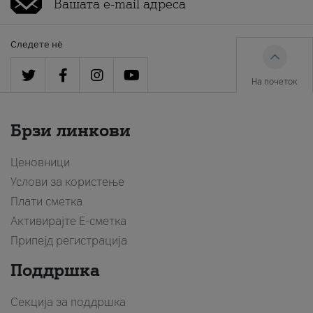
Следете нè
На почеток
Брзи линкови
Ценовници
Услови за користење
Плати сметка
Активирајте Е-сметка
Припејд регистрација
Поддршка
Секција за поддршка