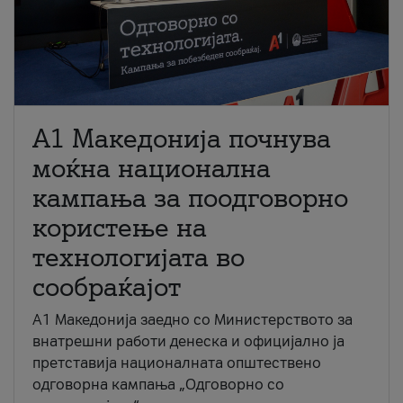
A1 Македонија почнува
моќна национална
кампања за поодговорно
користење на
технологијата во
сообраќајот
A1 Македонија заедно со Министерството за
внатрешни работи денеска и официјално ја
претставија националната општествено
одговорна кампања „Одговорно со