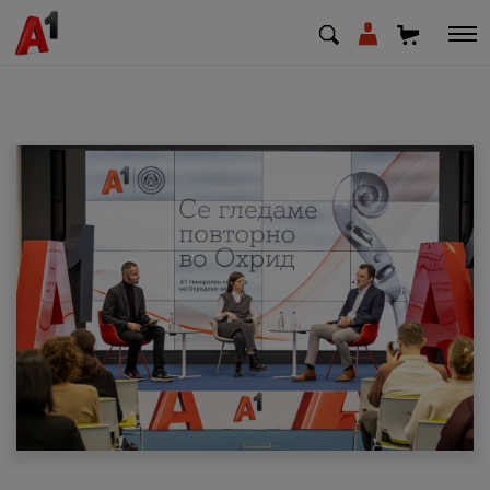
МК
EN
SQ
Приватни
Деловни
Поддршка
Надополни кредит
Плати сметка