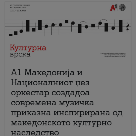
А1 Македонија и
Националниот џез
оркестар создадоа
современа музичка
приказна инспирирана од
македонското културно
наследство