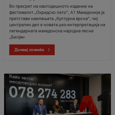
Во пресрет на овогодишното издание на
фестивалот „Охридско лето“, А1 Македонија ја
претстави кампањата „Културна врска“, чиј
централен дел е новата џез-интерпретација на
легендарната македонска народна песна
„Билјан
Дознај повеќе