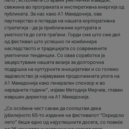
лето’, исполнета со врвни уметнички изведби,
свежина во програмата и инспиративна енергија од
публиката. За нас како A1 Македонија, ова
партнерство е потврда на нашата корпоративна
стратегија – да ја приближиме културата и
уметноста до сите граѓани. Горди сме што сме дел
од фестивал што успешно ги комбинира
наследството и традицијата со современите
уметнички тенденции. Со оваа соработка ја
зацврстуваме нашата визија за долгорочна
поддршка на културните иницијативи и со големо
задоволство ја најавуваме продолжената улога на
A1 Македонија како генерален спонзор и во
наредните години“, изјави Методија Мирчев, главен
извршен директор на A1 Македонија.
„Со особена чест сакам да соопштам дека
јубилејното 65-то издание на фестивалот “Охридско
лето” беше едно од најуспешните досега, со повеќе