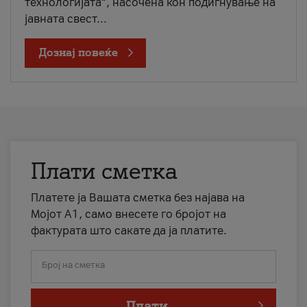
технологијата“, насочена кон подигнување на
јавната свест...
Дознај повеќе
Плати сметка
Платете ја Вашата сметка без најава на
Мојот А1, само внесете го бројот на
фактурата што сакате да ја платите.
Број на сметка
Плати