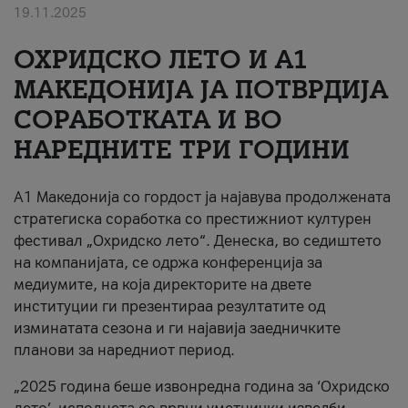
19.11.2025
За нас
ОХРИДСКО ЛЕТО И A1
#ПодобарОнлајн
МАКЕДОНИЈА ЈА ПОТВРДИЈА
СОРАБОТКАТА И ВО
НАРЕДНИТЕ ТРИ ГОДИНИ
A1 Македонија со гордост ја најавува продолжената
стратегиска соработка со престижниот културен
фестивал „Охридско лето“. Денеска, во седиштето
на компанијата, се одржа конференција за
медиумите, на која директорите на двете
институции ги презентираа резултатите од
изминатата сезона и ги најавија заедничките
планови за наредниот период.
„2025 година беше извонредна година за ‘Охридско