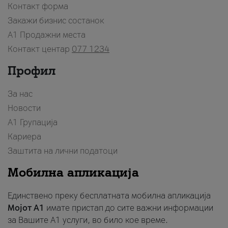
Контакт форма
Закажи бизнис состанок
A1 Продажни места
Контакт центар
077 1234
Профил
За нас
Новости
А1 Групација
Кариера
Заштита на лични податоци
Мобилна апликација
Единствено преку бесплатната мобилна апликација
Мојот A1
имате пристап до сите важни информации
за Вашите A1 услуги, во било кое време.