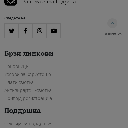
Следете нè
На почеток
Брзи линкови
Ценовници
Услови за користење
Плати сметка
Активирајте Е-сметка
Припејд регистрација
Поддршка
Секција за поддршка