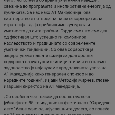
лето’, исполнета со врвни уметнички изведби,
свежина во програмата и инспиративна енергија од
публиката. За нас како A1 Македонија, ова
партнерство е потврда на нашата корпоративна
стратегија – да ја приближиме културата и
уметноста до сите граѓани. Горди сме што сме дел
од фестивал што успешно ги комбинира
наследството и традицијата со современите
уметнички тенденции. Со оваа соработка ја
зацврстуваме нашата визија за долгорочна
поддршка на културните иницијативи и со големо
задоволство ја најавуваме продолжената улога на
A1 Македонија како генерален спонзор и во
наредните години“, изјави Методија Мирчев, главен
извршен директор на A1 Македонија.
„Со особена чест сакам да соопштам дека
јубилејното 65-то издание на фестивалот “Охридско
лето” беше едно од најуспешните досега, со повеќе