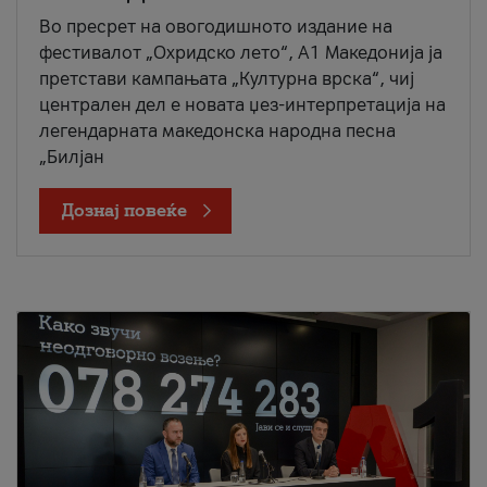
Во пресрет на овогодишното издание на
фестивалот „Охридско лето“, А1 Македонија ја
претстави кампањата „Културна врска“, чиј
централен дел е новата џез-интерпретација на
легендарната македонска народна песна
„Билјан
Дознај повеќе