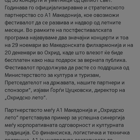
од 36 концерти и уметници од целиот свет.
Годинава го официјализиравме и стратегиското
партнерство со А1 Македонија, кое овозможи
фестивалот да се развива и надвор од летните
месеци. Во рамките на постфестивалската
програма најавуваме два значајни концерти и тоа
на 29 ноември во Македонската филхармонија и на
20 декември во Охрид, каде што влезот ќе биде
бесплатен како наш подарок за верната публика.
Фестивалот продолжува да расте со поддршка од
Министерството за култура и туризам,
Претседателот на државата, нашите партнери и
спонзори“, изјави Ѓорѓи Цуцковски, директор на
„Охридско лето“.
Партнерството меѓу A1 Македонија и „Охридско
лето“ претставува пример за успешна синергија
меѓу корпоративната одговорност и културната
традиција. Со финансиска, логистичка и техничка