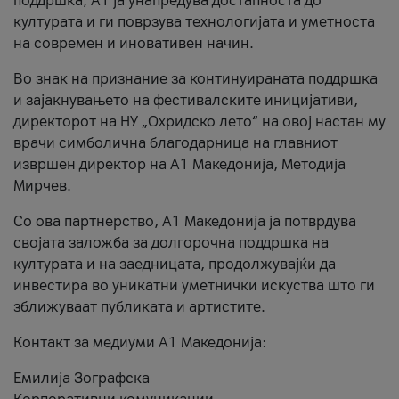
поддршка, A1 ја унапредува достапноста до
културата и ги поврзува технологијата и уметноста
на современ и иновативен начин.
Во знак на признание за континуираната поддршка
и зајакнувањето на фестивалските иницијативи,
директорот на НУ „Охридско лето“ на овој настан му
врачи симболична благодарница на главниот
извршен директор на A1 Македонија, Методија
Мирчев.
Со ова партнерство, A1 Македонија ја потврдува
својата заложба за долгорочна поддршка на
културата и на заедницата, продолжувајќи да
инвестира во уникатни уметнички искуства што ги
зближуваат публиката и артистите.
Контакт за медиуми А1 Македонија:
Емилија Зографска