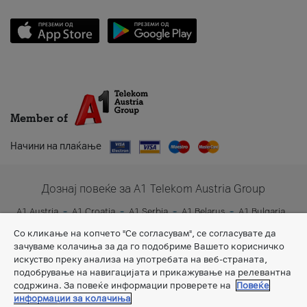
Member of
Начини на плаќање
Дознај повеќе за A1 Telekom Austria Group
A1 Austria
A1 Croatia
A1 Serbia
A1 Belarus
A1 Bulgaria
A1 Slovenia
A1 Digital
Со кликање на копчето "Се согласувам", се согласувате да
зачуваме колачиња за да го подобриме Вашето корисничко
искуство преку анализа на употребата на веб-страната,
подобрување на навигацијата и прикажување на релевантна
содржина. За повеќе информации проверете на
Повеќе
информации за колачиња