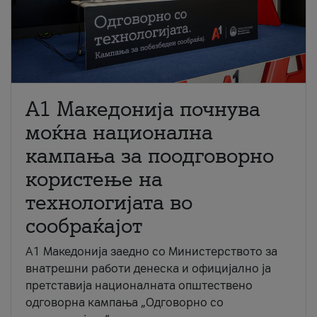
A1 Македонија почнува
моќна национална
кампања за поодговорно
користење на
технологијата во
сообраќајот
A1 Македонија заедно со Министерството за
внатрешни работи денеска и официјално ја
претставија националната општествено
одговорна кампања „Одговорно со