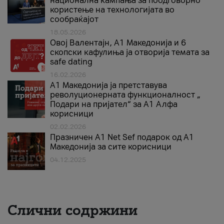
национална кампања за поодговорно
користење на технологијата во
сообраќајот
18.05.2026
Овој Валентајн, A1 Македонија и 6
скопски кафулиња ја отворија темата за
safe dating
16.02.2026
А1 Македонија ја претставува
револуционерната функционалност „
Подари на пријател“ за А1 Алфа
корисници
02.02.2026
Празничен A1 Net Sеf подарок од А1
Македонија за сите корисници
04.12.2025
Слични содржини