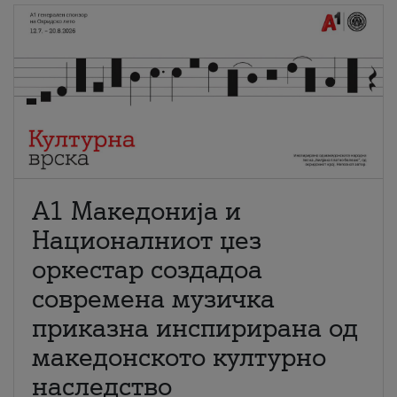
А1 Македонија и
Националниот џез
оркестар создадоа
современа музичка
приказна инспирирана од
македонското културно
наследство