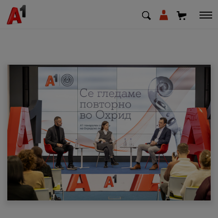
МК
EN
SQ
Приватни
Деловни
Поддршка
Надополни кредит
Плати сметка