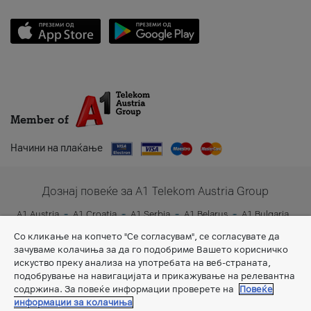
Member of
Начини на плаќање
Дознај повеќе за A1 Telekom Austria Group
A1 Austria
A1 Croatia
A1 Serbia
A1 Belarus
A1 Bulgaria
A1 Slovenia
A1 Digital
Со кликање на копчето "Се согласувам", се согласувате да
зачуваме колачиња за да го подобриме Вашето корисничко
искуство преку анализа на употребата на веб-страната,
подобрување на навигацијата и прикажување на релевантна
содржина. За повеќе информации проверете на
Повеќе
информации за колачиња