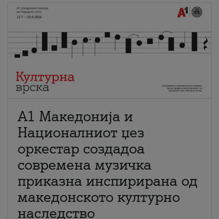
А1 Македонија и
Националниот џез
оркестар создадоа
современа музичка
приказна инспирирана од
македонското културно
наследство