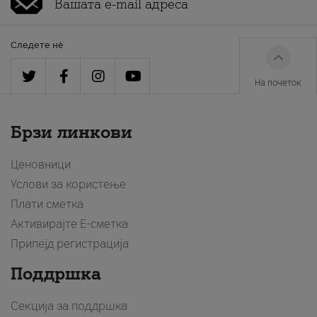
Следете нè
На почеток
Брзи линкови
Ценовници
Услови за користење
Плати сметка
Активирајте Е-сметка
Припејд регистрација
Поддршка
Секција за поддршка