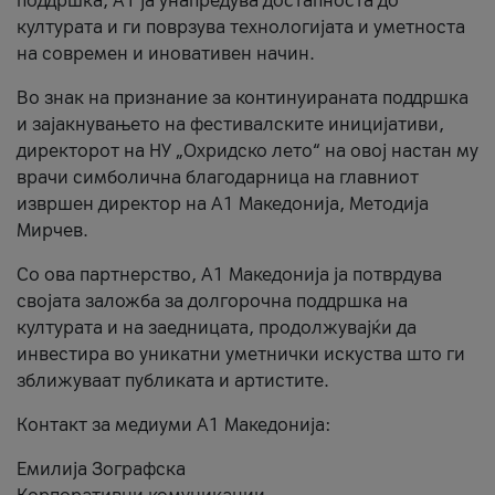
поддршка, A1 ја унапредува достапноста до
културата и ги поврзува технологијата и уметноста
на современ и иновативен начин.
Во знак на признание за континуираната поддршка
и зајакнувањето на фестивалските иницијативи,
директорот на НУ „Охридско лето“ на овој настан му
врачи симболична благодарница на главниот
извршен директор на A1 Македонија, Методија
Мирчев.
Со ова партнерство, A1 Македонија ја потврдува
својата заложба за долгорочна поддршка на
културата и на заедницата, продолжувајќи да
инвестира во уникатни уметнички искуства што ги
зближуваат публиката и артистите.
Контакт за медиуми А1 Македонија:
Емилија Зографска