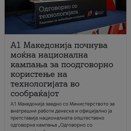
A1 Македонија почнува
моќна национална
кампања за поодговорно
користење на
технологијата во
сообраќајот
A1 Македонија заедно со Министерството за
внатрешни работи денеска и официјално ја
претставија националната општествено
одговорна кампања „Одговорно со