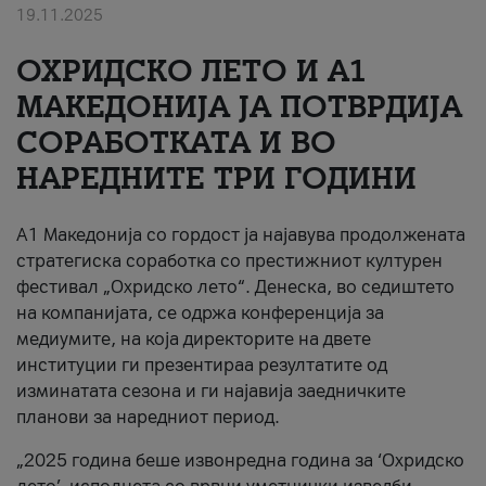
19.11.2025
За нас
ОХРИДСКО ЛЕТО И A1
#ПодобарОнлајн
МАКЕДОНИЈА ЈА ПОТВРДИЈА
СОРАБОТКАТА И ВО
НАРЕДНИТЕ ТРИ ГОДИНИ
A1 Македонија со гордост ја најавува продолжената
стратегиска соработка со престижниот културен
фестивал „Охридско лето“. Денеска, во седиштето
на компанијата, се одржа конференција за
медиумите, на која директорите на двете
институции ги презентираа резултатите од
изминатата сезона и ги најавија заедничките
планови за наредниот период.
„2025 година беше извонредна година за ‘Охридско