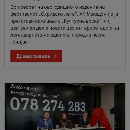
Во пресрет на овогодишното издание на
фестивалот „Охридско лето“, А1 Македонија ја
претстави кампањата „Културна врска“, чиј
централен дел е новата џез-интерпретација на
легендарната македонска народна песна
„Билјан
Дознај повеќе