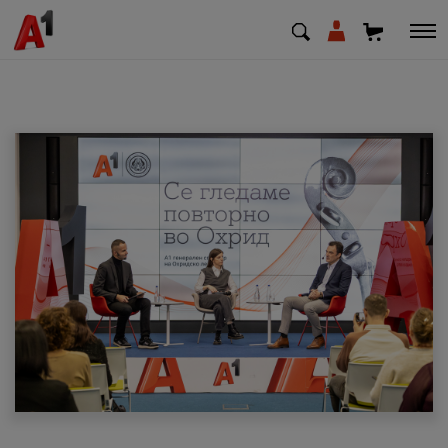
МК
EN
SQ
Приватни
Деловни
Поддршка
Надополни кредит
Плати сметка