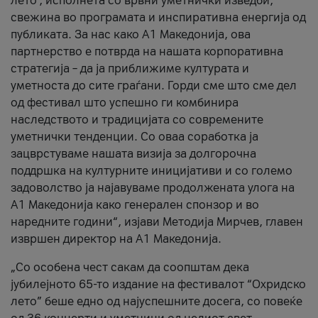
лето’, исполнета со врвни уметнички изведби,
свежина во програмата и инспиративна енергија од
публиката. За нас како A1 Македонија, ова
партнерство е потврда на нашата корпоративна
стратегија – да ја приближиме културата и
уметноста до сите граѓани. Горди сме што сме дел
од фестивал што успешно ги комбинира
наследството и традицијата со современите
уметнички тенденции. Со оваа соработка ја
зацврстуваме нашата визија за долгорочна
поддршка на културните иницијативи и со големо
задоволство ја најавуваме продолжената улога на
A1 Македонија како генерален спонзор и во
наредните години“, изјави Методија Мирчев, главен
извршен директор на A1 Македонија.
„Со особена чест сакам да соопштам дека
јубилејното 65-то издание на фестивалот “Охридско
лето” беше едно од најуспешните досега, со повеќе