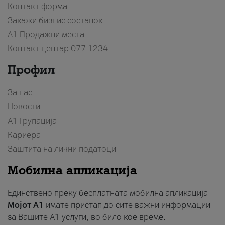
Контакт форма
Закажи бизнис состанок
A1 Продажни места
Контакт центар
077 1234
Профил
За нас
Новости
А1 Групација
Кариера
Заштита на лични податоци
Мобилна апликација
Единствено преку бесплатната мобилна апликација
Мојот A1
имате пристап до сите важни информации
за Вашите A1 услуги, во било кое време.