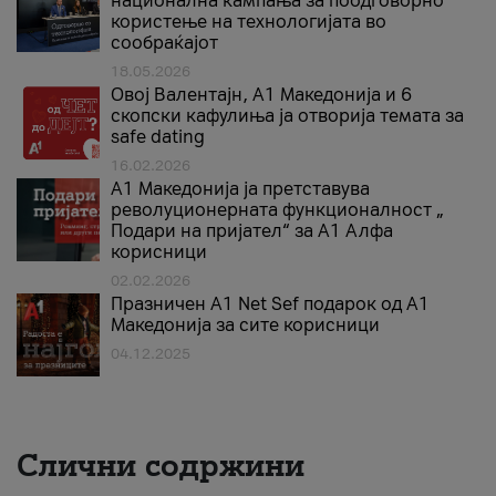
национална кампања за поодговорно
користење на технологијата во
сообраќајот
18.05.2026
Овој Валентајн, A1 Македонија и 6
скопски кафулиња ја отворија темата за
safe dating
16.02.2026
А1 Македонија ја претставува
револуционерната функционалност „
Подари на пријател“ за А1 Алфа
корисници
02.02.2026
Празничен A1 Net Sеf подарок од А1
Македонија за сите корисници
04.12.2025
Слични содржини