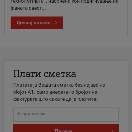
технологијата“, насочена кон подигнување на
јавната свест...
Дознај повеќе
Плати сметка
Платете ја Вашата сметка без најава на
Мојот А1, само внесете го бројот на
фактурата што сакате да ја платите.
Број на сметка
Плати