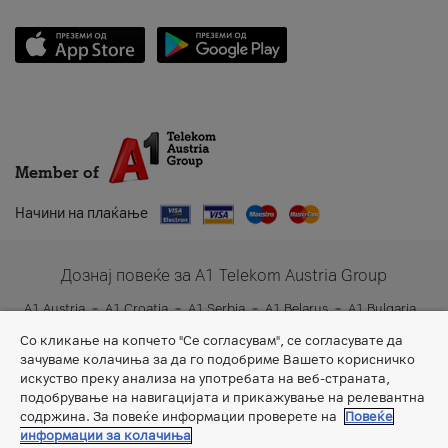
Member of
Начини на плаќање
Дознај повеќе за A1 Telekom Austria Group
A1 Austria
A1 Croatia
A1 Serbia
A1 Belarus
A1 Bulgaria
A1 Slovenia
A1 Digital
Со кликање на копчето "Се согласувам", се согласувате да
зачуваме колачиња за да го подобриме Вашето корисничко
искуство преку анализа на употребата на веб-страната,
подобрување на навигацијата и прикажување на релевантна
содржина. За повеќе информации проверете на
Повеќе
информации за колачиња