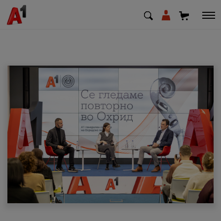
МК
EN
SQ
Приватни
Деловни
Поддршка
Надополни кредит
Плати сметка