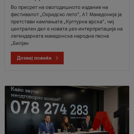
Во пресрет на овогодишното издание на
фестивалот „Охридско лето“, А1 Македонија ја
претстави кампањата „Културна врска“, чиј
централен дел е новата џез-интерпретација на
легендарната македонска народна песна
„Билјан
Дознај повеќе