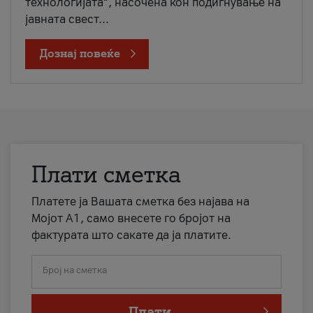
технологијата“, насочена кон подигнување на
јавната свест...
Дознај повеќе
Плати сметка
Платете ја Вашата сметка без најава на
Мојот А1, само внесете го бројот на
фактурата што сакате да ја платите.
Број на сметка
Плати