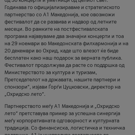
од 36 концерти и уметници од целиот свет.
Годинава го официјализиравме и стратегиското
партнерство со А1 Македонија, кое овозможи
фестивалот да се развива и надвор од летните
месеци. Во рамките на постфестивалската
програма најавуваме два значајни концерти и тоа
на 29 ноември во Македонската филхармонија и на
20 декември во Охрид, каде што влезот ќе биде
бесплатен како наш подарок за верната публика.
Фестивалот продолжува да расте со поддршка од
Министерството за култура и туризам,
Претседателот на државата, нашите партнери и
спонзори“, изјави Ѓорѓи Цуцковски, директор на
„Охридско лето“.
Партнерството меѓу A1 Македонија и „Охридско
лето“ претставува пример за успешна синергија
меѓу корпоративната одговорност и културната
традиција. Со финансиска, логистичка и техничка