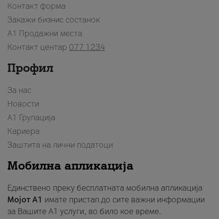
Контакт форма
Закажи бизнис состанок
A1 Продажни места
Контакт центар
077 1234
Профил
За нас
Новости
А1 Групација
Кариера
Заштита на лични податоци
Мобилна апликација
Единствено преку бесплатната мобилна апликација
Мојот A1
имате пристап до сите важни информации
за Вашите A1 услуги, во било кое време.