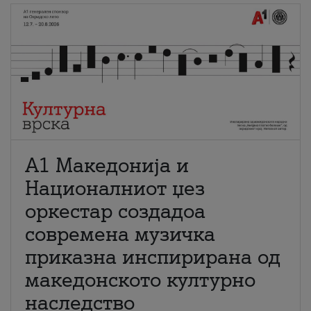
А1 Македонија и
Националниот џез
оркестар создадоа
современа музичка
приказна инспирирана од
македонското културно
наследство