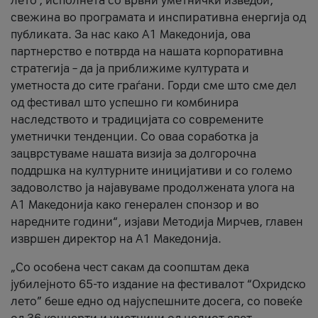
лето’, исполнета со врвни уметнички изведби,
свежина во програмата и инспиративна енергија од
публиката. За нас како A1 Македонија, ова
партнерство е потврда на нашата корпоративна
стратегија – да ја приближиме културата и
уметноста до сите граѓани. Горди сме што сме дел
од фестивал што успешно ги комбинира
наследството и традицијата со современите
уметнички тенденции. Со оваа соработка ја
зацврстуваме нашата визија за долгорочна
поддршка на културните иницијативи и со големо
задоволство ја најавуваме продолжената улога на
A1 Македонија како генерален спонзор и во
наредните години“, изјави Методија Мирчев, главен
извршен директор на A1 Македонија.
„Со особена чест сакам да соопштам дека
јубилејното 65-то издание на фестивалот “Охридско
лето” беше едно од најуспешните досега, со повеќе