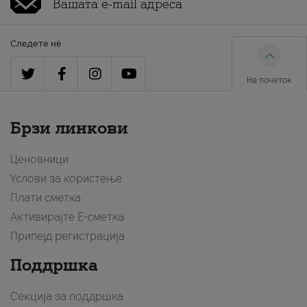
Следете нè
На почеток
Брзи линкови
Ценовници
Услови за користење
Плати сметка
Активирајте Е-сметка
Припејд регистрација
Поддршка
Секција за поддршка