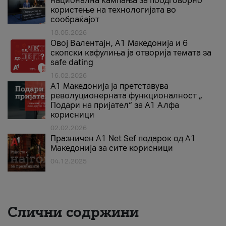
национална кампања за поодговорно
користење на технологијата во
сообраќајот
18.05.2026
Овој Валентајн, A1 Македонија и 6
скопски кафулиња ја отворија темата за
safe dating
16.02.2026
А1 Македонија ја претставува
револуционерната функционалност „
Подари на пријател“ за А1 Алфа
корисници
02.02.2026
Празничен A1 Net Sеf подарок од А1
Македонија за сите корисници
04.12.2025
Слични содржини