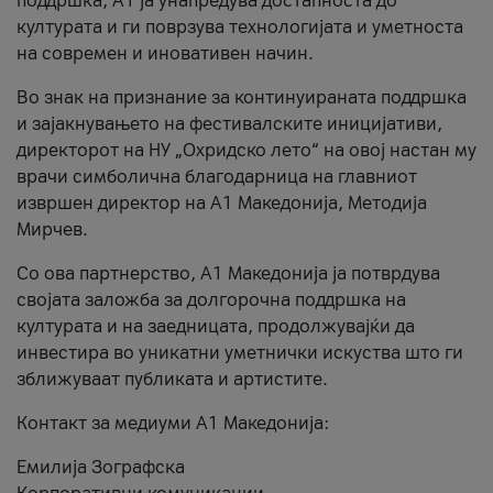
поддршка, A1 ја унапредува достапноста до
културата и ги поврзува технологијата и уметноста
на современ и иновативен начин.
Во знак на признание за континуираната поддршка
и зајакнувањето на фестивалските иницијативи,
директорот на НУ „Охридско лето“ на овој настан му
врачи симболична благодарница на главниот
извршен директор на A1 Македонија, Методија
Мирчев.
Со ова партнерство, A1 Македонија ја потврдува
својата заложба за долгорочна поддршка на
културата и на заедницата, продолжувајќи да
инвестира во уникатни уметнички искуства што ги
зближуваат публиката и артистите.
Контакт за медиуми А1 Македонија:
Емилија Зографска