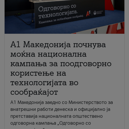
A1 Македонија почнува
моќна национална
кампања за поодговорно
користење на
технологијата во
сообраќајот
A1 Македонија заедно со Министерството за
внатрешни работи денеска и официјално ја
претставија националната општествено
одговорна кампања „Одговорно со