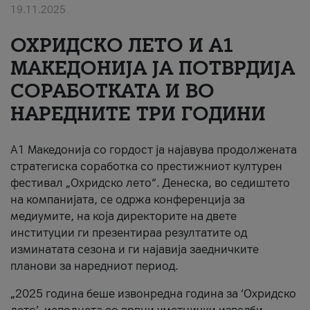
19.11.2025
За нас
ОХРИДСКО ЛЕТО И A1
#ПодобарОнлајн
МАКЕДОНИЈА ЈА ПОТВРДИЈА
СОРАБОТКАТА И ВО
НАРЕДНИТЕ ТРИ ГОДИНИ
A1 Македонија со гордост ја најавува продолжената
стратегиска соработка со престижниот културен
фестивал „Охридско лето“. Денеска, во седиштето
на компанијата, се одржа конференција за
медиумите, на која директорите на двете
институции ги презентираа резултатите од
изминатата сезона и ги најавија заедничките
планови за наредниот период.
„2025 година беше извонредна година за ‘Охридско