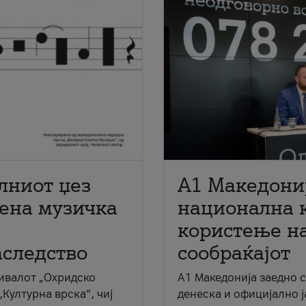
лниот џез
A1 Македони
мена музичка
национална 
користење на
аследство
сообраќајот
ивалот „Охридско
A1 Македонија заедно 
„Културна врска“, чиј
денеска и официјално 