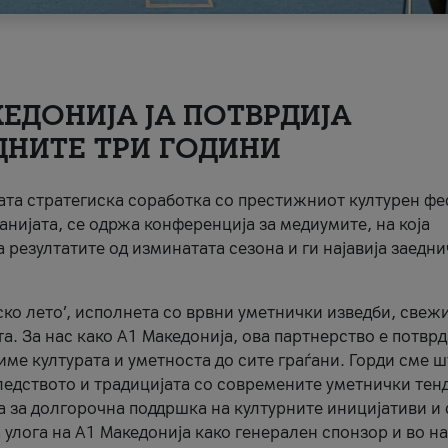
ЕДОНИЈА ЈА ПОТВРДИЈА
ДНИТЕ ТРИ ГОДИНИ
ната стратегиска соработка со престижниот културен ф
анијата, се одржа конференција за медиумите, на која
 резултатите од изминатата сезона и ги најавија заедн
ко лето’, исполнета со врвни уметнички изведби, свеж
а. За нас како A1 Македонија, ова партнерство е потврд
име културата и уметноста до сите граѓани. Горди сме 
ледството и традицијата со современите уметнички тен
а за долгорочна поддршка на културните иницијативи и 
 улога на A1 Македонија како генерален спонзор и во н