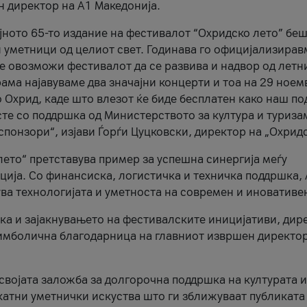
н директор на A1 Македонија.
јното 65-то издание на фестивалот “Охридско лето” беш
и уметници од целиот свет. Годинава го официјализирав
ое овозможи фестивалот да се развива и надвор од летн
ама најавуваме два значајни концерти и тоа на 29 ноем
 Охрид, каде што влезот ќе биде бесплатен како наш по
те со поддршка од Министерството за култура и туриза
понзори“, изјави Ѓорѓи Цуцковски, директор на „Охридс
лето“ претставува пример за успешна синергија меѓу
ија. Со финансиска, логистичка и техничка поддршка, 
ува технологијата и уметноста на современ и иновативе
ка и зајакнувањето на фестивалските иницијативи, дир
 симболична благодарница на главниот извршен директор
 својата заложба за долгорочна поддршка на културата и
катни уметнички искуства што ги зближуваат публиката