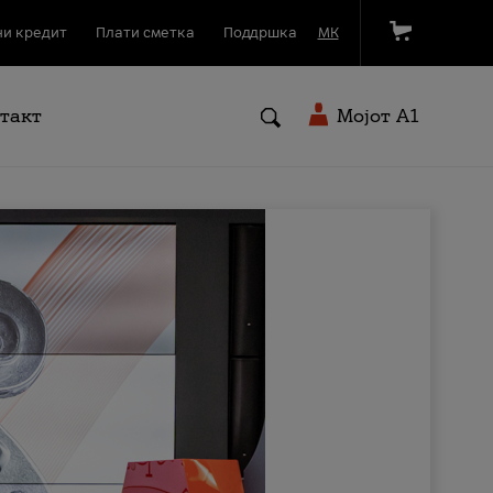
и кредит
Плати сметка
Поддршка
МК
такт
Мојот A1