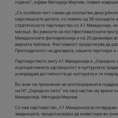
години“, изјави Методија Мирчев, главен изврше
„Со особена чест сакам да соопштам дека јубиле
најуспешните досега, со повеќе од 36 концерти 
стратегиското партнерство со А1 Македонија, к
месеци. Во рамките на постфестивалската прогр
Македонската филхармонија и на 20 декември во
верната публика. Фестивалот продолжува да рас
Претседателот на државата, нашите партнери и с
Партнерството меѓу A1 Македонија и „Охридско 
корпоративната одговорност и културната традиц
унапредува достапноста до културата и ги поврз
Во знак на признание за континуираната поддрш
на НУ „Охридско лето“ на овој настан му врачи
Македонија, Методија Мирчев.
Со ова партнерство, A1 Македонија ја потврдува
заедницата, продолжувајќи да инвестира во уни