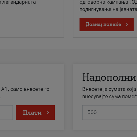
а легендарната
одговорна кампања „Од
подигнување на јавната 
Дознај повеќе
Надополни
 А1, само внесете го
Внесете ја сумата кој
.
внесувајте сума помеѓ
Плати