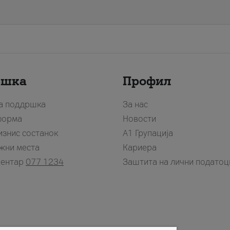
ршка
Профил
за поддршка
За нас
форма
Новости
изнис состанок
А1 Групација
жни места
Кариера
центар
077 1234
Заштита на лични податоц