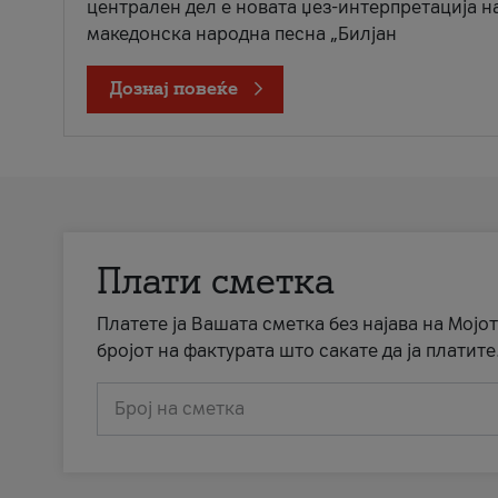
централен дел е новата џез-интерпретација н
македонска народна песна „Билјан
Дознај повеќе
Плати сметка
Платете ја Вашата сметка без најава на Мојот
бројот на фактурата што сакате да ја платите
Број на сметка