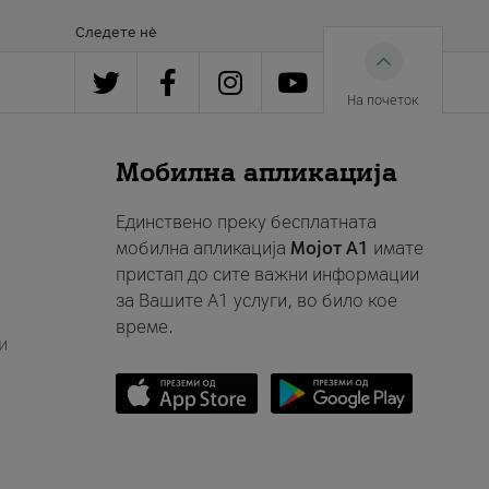
Следете нè
На почеток
Мобилна апликација
Единствено преку бесплатната
мобилна апликација
Мојот A1
имате
пристап до сите важни информации
за Вашите A1 услуги, во било кое
време.
и