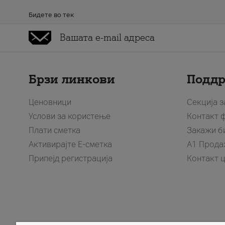
Бидете во тек
Брзи линкови
Подд
Ценовници
Секција 
Услови за користење
Контакт 
Плати сметка
Закажи б
Активирајте Е-сметка
A1 Прода
Припејд регистрација
Контакт 