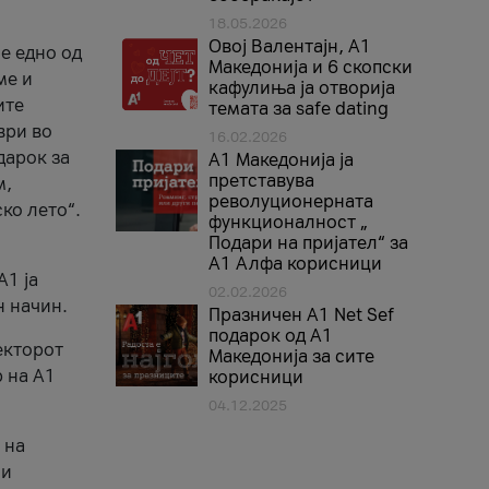
18.05.2026
Овој Валентајн, A1
е едно од
Македонија и 6 скопски
ме и
кафулиња ја отворија
ите
темата за safe dating
ври во
16.02.2026
дарок за
А1 Македонија ја
претставува
м,
револуционерната
ко лето“.
функционалност „
Подари на пријател“ за
А1 Алфа корисници
A1 ја
02.02.2026
н начин.
Празничен A1 Net Sеf
подарок од А1
екторот
Македонија за сите
 на A1
корисници
04.12.2025
 на
 и