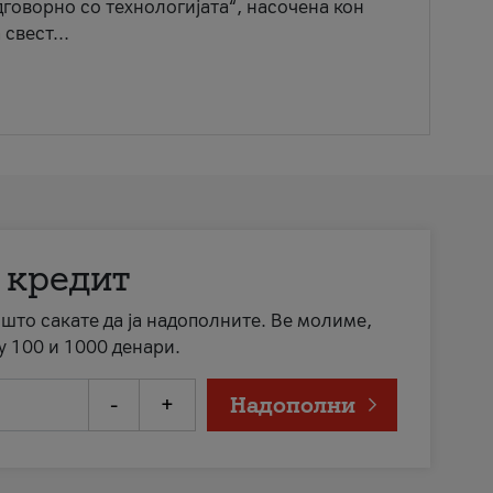
говорно со технологијата“, насочена кон
свест...
 кредит
а што сакате да ја надополните. Ве молиме,
у 100 и 1000 денари.
-
+
Надополни