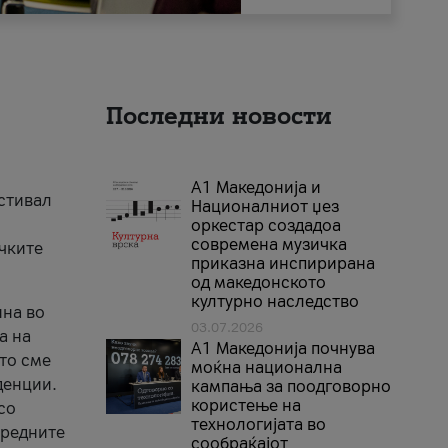
Последни новости
А1 Македонија и
естивал
Националниот џез
оркестар создадоа
современа музичка
ичките
приказна инспирирана
од македонското
културно наследство
ина во
03.07.2026
а на
A1 Македонија почнува
што сме
моќна национална
денции.
кампања за поодговорно
користење на
со
технологијата во
аредните
сообраќајот