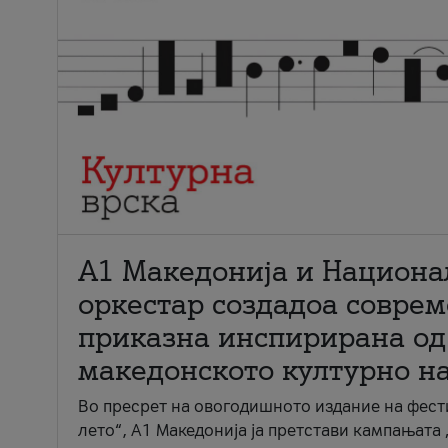
А1 Македонија и Национа
оркестар создадоа совре
приказна инспирирана од
македонското културно н
Во пресрет на овогодишното издание на фест
лето“, А1 Македонија ја претстави кампањата 