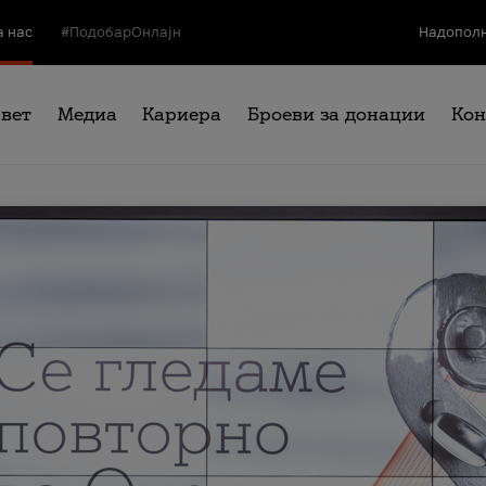
а нас
#ПодобарОнлајн
Надополн
свет
Медиа
Кариера
Броеви за донации
Кон