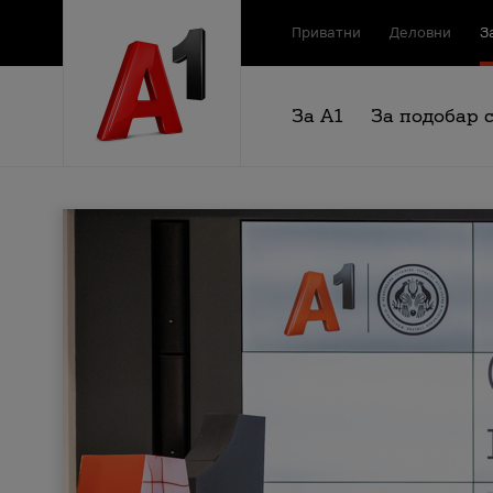
Приватни
Деловни
З
За А1
За подобар 