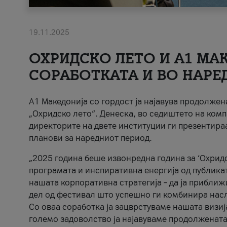
19.11.2025
ОХРИДСКО ЛЕТО И A1 МАК
СОРАБОТКАТА И ВО НАРЕ
A1 Македонија со гордост ја најавува продолже
„Охридско лето“. Денеска, во седиштето на комп
директорите на двете институции ги презентираа
планови за наредниот период.
„2025 година беше извонредна година за ‘Охридс
програмата и инспиративна енергија од публикат
нашата корпоративна стратегија – да ја приближ
дел од фестивал што успешно ги комбинира нас
Со оваа соработка ја зацврстуваме нашата визиј
големо задоволство ја најавуваме продолжената