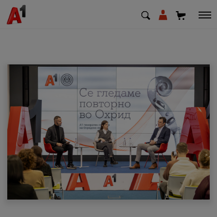
МК
EN
SQ
Приватни
Деловни
Поддршка
Надополни кредит
Плати сметка