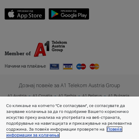
Member of
Начини на плаќање
Дознај повеќе за A1 Telekom Austria Group
A1 Austria
A1 Croatia
A1 Serbia
A1 Belarus
A1 Bulgaria
A1 Slovenia
A1 Digital
Со кликање на копчето "Се согласувам", се согласувате да
зачуваме колачиња за да го подобриме Вашето корисничко
искуство преку анализа на употребата на веб-страната,
подобрување на навигацијата и прикажување на релевантна
содржина. За повеќе информации проверете на
Повеќе
информации за колачиња