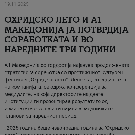
19.11.2025
За нас
ОХРИДСКО ЛЕТО И A1
#ПодобарОнлајн
МАКЕДОНИЈА ЈА ПОТВРДИЈА
СОРАБОТКАТА И ВО
НАРЕДНИТЕ ТРИ ГОДИНИ
A1 Македонија со гордост ја најавува продолжената
стратегиска соработка со престижниот културен
фестивал „Охридско лето“. Денеска, во седиштето
на компанијата, се одржа конференција за
медиумите, на која директорите на двете
институции ги презентираа резултатите од
изминатата сезона и ги најавија заедничките
планови за наредниот период.
„2025 година беше извонредна година за ‘Охридско