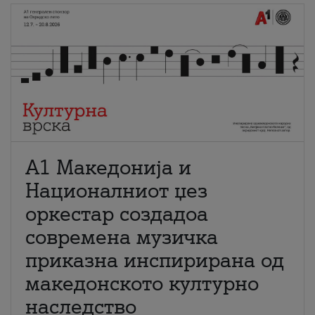
А1 Македонија и
Националниот џез
оркестар создадоа
современа музичка
приказна инспирирана од
македонското културно
наследство