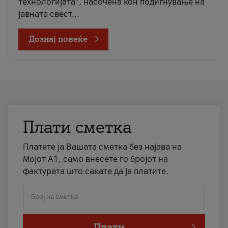
технологијата“, насочена кон подигнување на
јавната свест...
Дознај повеќе
Плати сметка
Платете ја Вашата сметка без најава на
Мојот А1, само внесете го бројот на
фактурата што сакате да ја платите.
Број на сметка
Плати