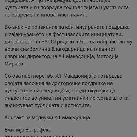
поддршка, A1 ја унапредува достапноста до
културата и ги поврзува технологијата и уметноста
на современ и иновативен начин.
Во знак на признание за континуираната поддршка
и зајакнувањето на фестивалските иницијативи,
директорот на НУ „Охридско лето“ на овој настан му
врачи симболична благодарница на главниот
извршен директор на A1 Македонија, Методија
Мирчев.
Со ова партнерство, A1 Македонија ја потврдува
својата заложба за долгорочна поддршка на
културата и на заедницата, продолжувајќи да
инвестира во уникатни уметнички искуства што ги
зближуваат публиката и артистите.
Контакт за медиуми А1 Македонија:
Емилија Зографска