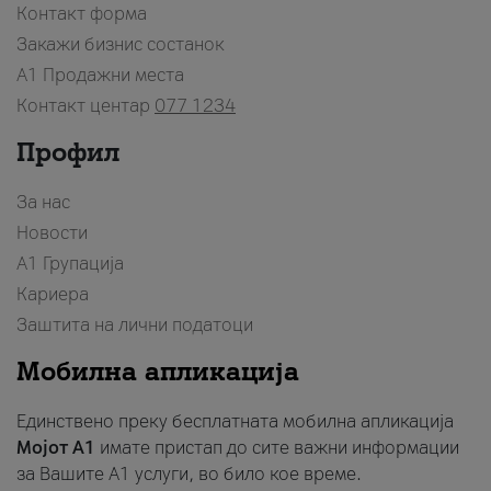
Контакт форма
Закажи бизнис состанок
A1 Продажни места
Контакт центар
077 1234
Профил
За нас
Новости
А1 Групација
Кариера
Заштита на лични податоци
Мобилна апликација
Единствено преку бесплатната мобилна апликација
Мојот A1
имате пристап до сите важни информации
за Вашите A1 услуги, во било кое време.