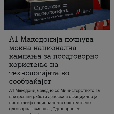
A1 Македонија почнува
моќна национална
кампања за поодговорно
користење на
технологијата во
сообраќајот
A1 Македонија заедно со Министерството за
внатрешни работи денеска и официјално ја
претставија националната општествено
одговорна кампања „Одговорно со