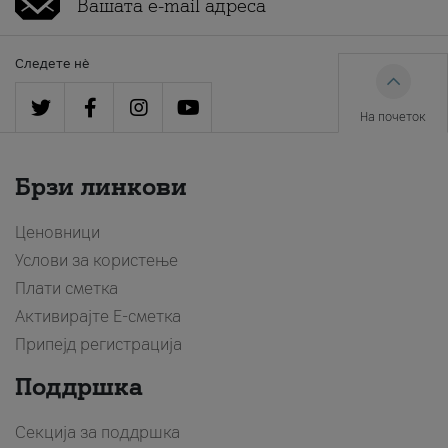
Следете нè
На почеток
Брзи линкови
Ценовници
Услови за користење
Плати сметка
Активирајте Е-сметка
Припејд регистрација
Поддршка
Секција за поддршка