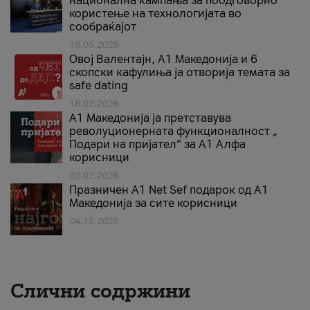
национална кампања за поодговорно
користење на технологијата во
сообраќајот
18.05.2026
Овој Валентајн, A1 Македонија и 6
скопски кафулиња ја отворија темата за
safe dating
16.02.2026
А1 Македонија ја претставува
револуционерната функционалност „
Подари на пријател“ за А1 Алфа
корисници
02.02.2026
Празничен A1 Net Sеf подарок од А1
Македонија за сите корисници
04.12.2025
Слични содржини