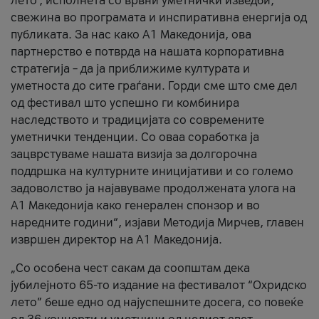
лето’, исполнета со врвни уметнички изведби,
свежина во програмата и инспиративна енергија од
публиката. За нас како A1 Македонија, ова
партнерство е потврда на нашата корпоративна
стратегија – да ја приближиме културата и
уметноста до сите граѓани. Горди сме што сме дел
од фестивал што успешно ги комбинира
наследството и традицијата со современите
уметнички тенденции. Со оваа соработка ја
зацврстуваме нашата визија за долгорочна
поддршка на културните иницијативи и со големо
задоволство ја најавуваме продолжената улога на
A1 Македонија како генерален спонзор и во
наредните години“, изјави Методија Мирчев, главен
извршен директор на A1 Македонија.
„Со особена чест сакам да соопштам дека
јубилејното 65-то издание на фестивалот “Охридско
лето” беше едно од најуспешните досега, со повеќе