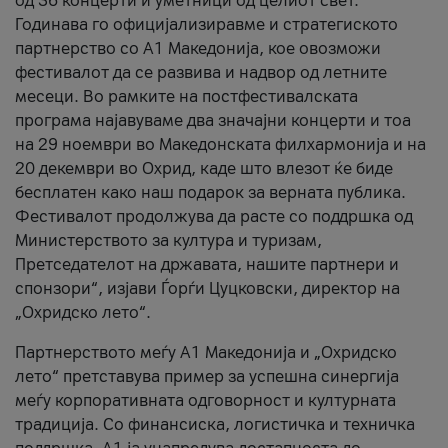
од 36 концерти и уметници од целиот свет.
Годинава го официјализиравме и стратегиското
партнерство со А1 Македонија, кое овозможи
фестивалот да се развива и надвор од летните
месеци. Во рамките на постфестивалската
програма најавуваме два значајни концерти и тоа
на 29 ноември во Македонската филхармонија и на
20 декември во Охрид, каде што влезот ќе биде
бесплатен како наш подарок за верната публика.
Фестивалот продолжува да расте со поддршка од
Министерството за култура и туризам,
Претседателот на државата, нашите партнери и
спонзори“, изјави Ѓорѓи Цуцковски, директор на
„Охридско лето“.
Партнерството меѓу A1 Македонија и „Охридско
лето“ претставува пример за успешна синергија
меѓу корпоративната одговорност и културната
традиција. Со финансиска, логистичка и техничка