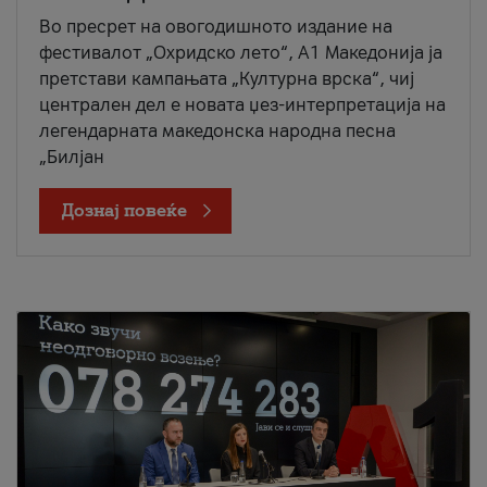
Во пресрет на овогодишното издание на
фестивалот „Охридско лето“, А1 Македонија ја
претстави кампањата „Културна врска“, чиј
централен дел е новата џез-интерпретација на
легендарната македонска народна песна
„Билјан
Дознај повеќе