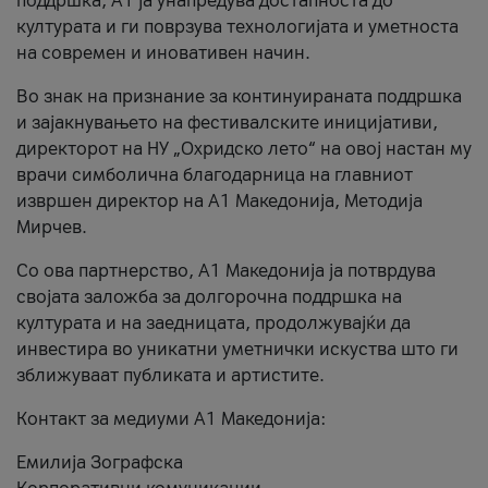
поддршка, A1 ја унапредува достапноста до
културата и ги поврзува технологијата и уметноста
на современ и иновативен начин.
Во знак на признание за континуираната поддршка
и зајакнувањето на фестивалските иницијативи,
директорот на НУ „Охридско лето“ на овој настан му
врачи симболична благодарница на главниот
извршен директор на A1 Македонија, Методија
Мирчев.
Со ова партнерство, A1 Македонија ја потврдува
својата заложба за долгорочна поддршка на
културата и на заедницата, продолжувајќи да
инвестира во уникатни уметнички искуства што ги
зближуваат публиката и артистите.
Контакт за медиуми А1 Македонија:
Емилија Зографска