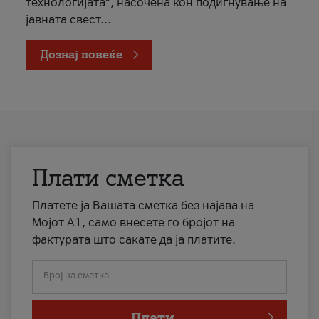
технологијата“, насочена кон подигнување на
јавната свест...
Дознај повеќе
Плати сметка
Платете ја Вашата сметка без најава на
Мојот А1, само внесете го бројот на
фактурата што сакате да ја платите.
Број на сметка
Плати