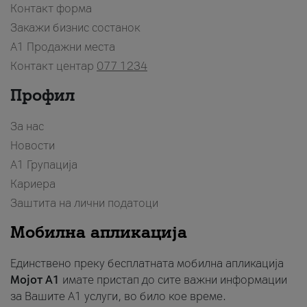
Контакт форма
Закажи бизнис состанок
A1 Продажни места
Контакт центар
077 1234
Профил
За нас
Новости
А1 Групација
Кариера
Заштита на лични податоци
Мобилна апликација
Единствено преку бесплатната мобилна апликација
Мојот A1
имате пристап до сите важни информации
за Вашите A1 услуги, во било кое време.