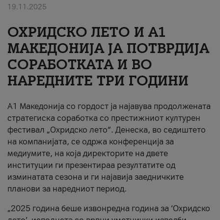
19.11.2025
За нас
ОХРИДСКО ЛЕТО И A1
#ПодобарОнлајн
МАКЕДОНИЈА ЈА ПОТВРДИЈА
СОРАБОТКАТА И ВО
НАРЕДНИТЕ ТРИ ГОДИНИ
A1 Македонија со гордост ја најавува продолжената
стратегиска соработка со престижниот културен
фестивал „Охридско лето“. Денеска, во седиштето
на компанијата, се одржа конференција за
медиумите, на која директорите на двете
институции ги презентираа резултатите од
изминатата сезона и ги најавија заедничките
планови за наредниот период.
„2025 година беше извонредна година за ‘Охридско