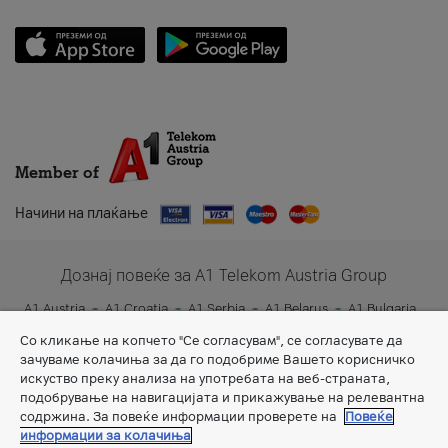
Member of
Начини на плаќање
Дознај повеќе за A1 Telekom Austria Group
A1 Austria
A1 Croatia
A1 Serbia
A1 Belarus
A1 Bulgaria
A1 Slovenia
A1 Digital
Со кликање на копчето "Се согласувам", се согласувате да
зачуваме колачиња за да го подобриме Вашето корисничко
искуство преку анализа на употребата на веб-страната,
подобрување на навигацијата и прикажување на релевантна
содржина. За повеќе информации проверете на
Повеќе
информации за колачиња