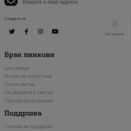
Следете нè
На почеток
Брзи линкови
Ценовници
Услови за користење
Плати сметка
Активирајте Е-сметка
Припејд регистрација
Поддршка
Секција за поддршка