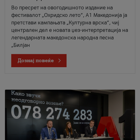
Во пресрет на овогодишното издание на
фестивалот „Охридско лето“, А1 Македонија ја
претстави кампањата „Културна врска“, чиј
централен дел е новата џез-интерпретација на
легендарната македонска народна песна
„Билјан
Дознај повеќе