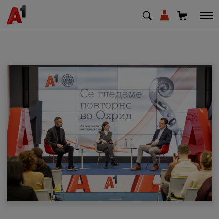
МК
EN
SQ
Приватни
Деловни
Поддршка
Надополни кредит
Плати сметка