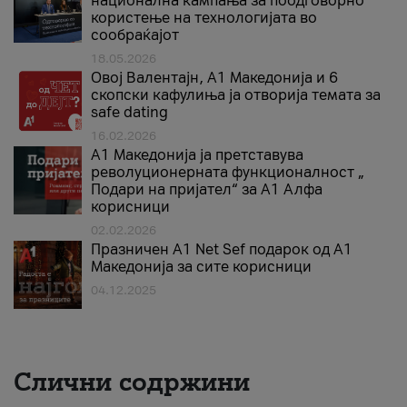
национална кампања за поодговорно
користење на технологијата во
сообраќајот
18.05.2026
Овој Валентајн, A1 Македонија и 6
скопски кафулиња ја отворија темата за
safe dating
16.02.2026
А1 Македонија ја претставува
револуционерната функционалност „
Подари на пријател“ за А1 Алфа
корисници
02.02.2026
Празничен A1 Net Sеf подарок од А1
Македонија за сите корисници
04.12.2025
Слични содржини