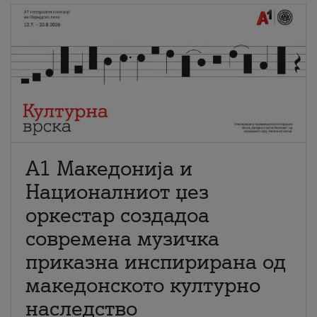
А1 Македонија и
Националниот џез
оркестар создадоа
современа музичка
приказна инспирирана од
македонското културно
наследство