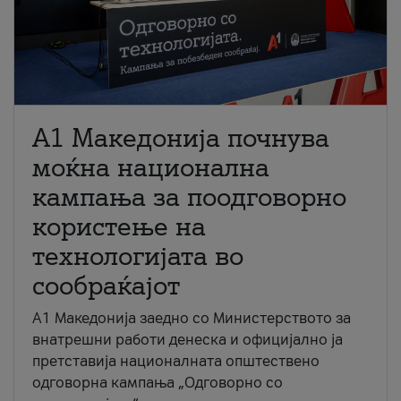
A1 Македонија почнува
моќна национална
кампања за поодговорно
користење на
технологијата во
сообраќајот
A1 Македонија заедно со Министерството за
внатрешни работи денеска и официјално ја
претставија националната општествено
одговорна кампања „Одговорно со