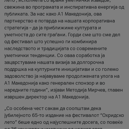
лето’, исполнета со врвни уметнички изведби,
свежина во програмата и инспиративна енергија од
публиката. За нас како A1 Македонија, ова
партнерство е потврда на нашата корпоративна
стратегија – да ја приближиме културата и
уметноста до сите граѓани. Горди сме што сме дел
од фестивал што успешно ги комбинира
наследството и традицијата со современите
уметнички тенденции. Со оваа соработка ја
зацврстуваме нашата визија за долгорочна
поддршка на културните иницијативи и со големо
задоволство ја најавуваме продолжената улога на
A1 Македонија како генерален спонзор и во
наредните години“, изјави Методија Мирчев, главен
извршен директор на A1 Македонија.
„Со особена чест сакам да соопштам дека
јубилејното 65-то издание на фестивалот “Охридско
лето” беше едно од најуспешните досега, со повеќе