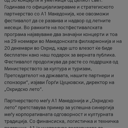
од 36 концерти и уметници од целиот свет.
Годинава го официјализиравме и стратегиското
партнерство со А1 Македонија, кое овозможи
фестивалот да се развива и надвор од летните
месеци. Во рамките на постфестивалската
програма најавуваме два значајни концерти и тоа
на 29 ноември во Македонската филхармонија и на
20 декември во Охрид, каде што влезот ќе биде
бесплатен како наш подарок за верната публика.
Фестивалот продолжува да расте со поддршка од
Министерството за култура и туризам,
Претседателот на државата, нашите партнери и
спонзори“, изјави Ѓорѓи Цуцковски, директор на
„Охридско лето“.
Партнерството меѓу A1 Македонија и „Охридско
лето“ претставува пример за успешна синергија
меѓу корпоративната одговорност и културната
традиција. Со финансиска, логистичка и техничка